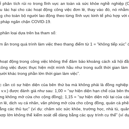
phân tích rủi ro trong lĩnh vực an toàn và sức khỏe nghề nghiệp (
u tác hại cho các hoạt động công việc đơn lẻ, thay vào đó, nó nhằ
g cho toàn bộ người lao động theo từng lĩnh vực kinh tế phù hợp với 
ện pháp ngăn chặn COVID-19.
phân loại dựa trên ba tham số:
m ẩn trong quá trình làm việc theo thang điểm từ 1 = “không tiếp xúc” 
 hoạt động trong công việc không thể đảm bảo khoảng cách xã hội đầ
ông việc được thực hiện một mình hầu như trong suốt thời gian làm 
ời khác trong phần lớn thời gian làm việc”.
c cần có sự hiện diện của bên thứ ba mà không phải là đồng nghiệp
c, v.v.) được đánh giá như sau: 1,00 = “sự hiện diện hạn chế của bên th
òng không mở cửa cho cộng đồng); 1,15 = “sự hiện diện nội tại của cá
bán lẻ, dịch vụ cá nhân, văn phòng mở cửa cho cộng đồng, quán cà phê
ằng các thủ tục” (ví dụ: chăm sóc sức khỏe, trường học, nhà tù, quân
hợp lớn không thể kiểm soát dễ dàng bằng các quy trình cụ thể” (ví dụ