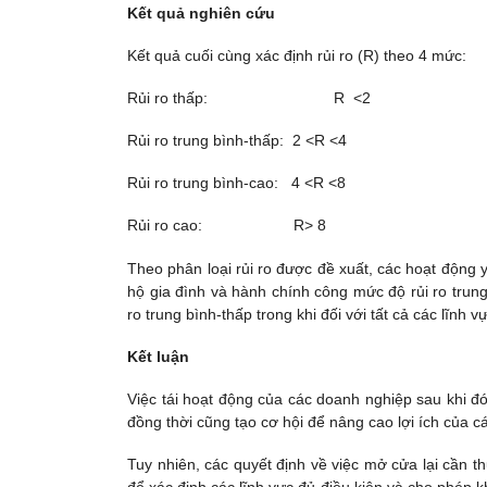
Kết quả nghiên cứu
Kết quả cuối cùng xác định rủi ro (R) theo 4 mức:
Rủi ro thấp: R <2
Rủi ro trung bình-thấp: 2 <R <4
Rủi ro trung bình-cao: 4 <R <8
Rủi ro cao: R> 8
Theo phân loại rủi ro được đề xuất, các hoạt động y
hộ gia đình và hành chính công mức độ rủi ro trung b
ro trung bình-thấp trong khi đối với tất cả các lĩnh vự
Kết luận
Việc tái hoạt động của các doanh nghiệp sau khi đó
đồng thời cũng tạo cơ hội để nâng cao lợi ích của c
Tuy nhiên, các quyết định về việc mở cửa lại cần th