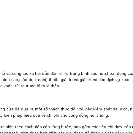
 tế và công tác xã hội dẫn đến rủi ro trung bình cao hơn;hoạt động củ
ình-cao;giáo dục, nghệ thuật, giải trí và giải trí và các dịch vụ khác c
c khác, rủi ro trung bình là thấp.
ng cửa đã đưa ra một số thách thức đối với việc kiểm soát đại dịch, 
ác biện pháp hiệu quả về chi phí cho cộng đồng nói chung.
ực hiện theo cách tiếp cận từng bước, bao gồm các tiêu chí dựa trên r