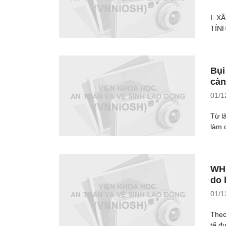
I. X
TÍN
Bụi
càn
01/1
Từ l
làm 
WHO
do 
01/1
Theo
tế đ