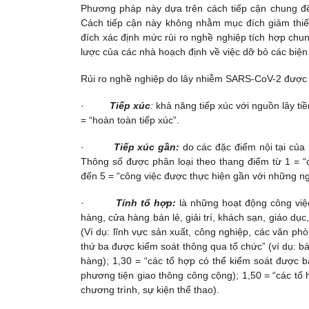
Phương pháp này dựa trên cách tiếp cận chung để 
Cách tiếp cận này không nhằm mục đích giảm thiể
đích xác định mức rủi ro nghề nghiệp tích hợp chun
lược của các nhà hoạch định về việc dỡ bỏ các bi
Rủi ro nghề nghiệp do lây nhiễm SARS-CoV-2 được 
·
Tiếp xúc
:
khả năng tiếp xúc với nguồn lây tiề
= “hoàn toàn tiếp xúc”.
·
Tiếp xúc gần:
do các đặc điểm nội tại của
Thông số được phân loại theo thang điểm từ 1 = “c
đến 5 = “công việc được thực hiện gần với những ngư
·
Tính tổ hợp:
là những hoạt động công việ
hàng, cửa hàng bán lẻ, giải trí, khách sạn, giáo dụ
(Ví dụ: lĩnh vực sản xuất, công nghiệp, các văn ph
thứ ba được kiểm soát thông qua tổ chức” (ví dụ: 
hàng); 1,30 = “các tổ hợp có thể kiểm soát được b
phương tiện giao thông công cộng); 1,50 = “các tổ 
chương trình, sự kiện thể thao).