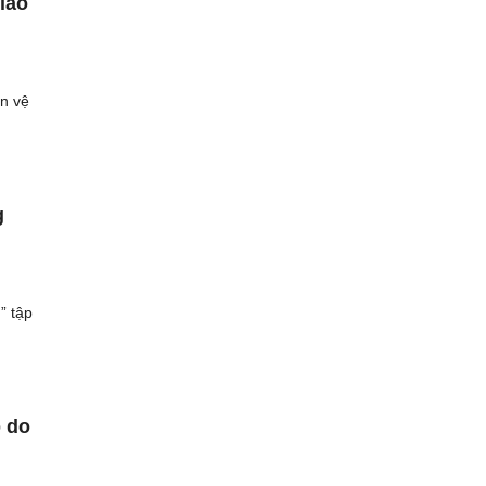
lao
àn vệ
g
” tập
p do