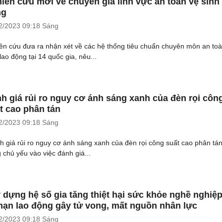
iên cứu mới về chuyên gia lĩnh vực an toàn vệ sinh 
ng
2/2023
09:18 Sáng
ên cứu đưa ra nhận xét về các hệ thống tiêu chuẩn chuyên môn an to
lao động tại 14 quốc gia, nêu...
h giá rủi ro nguy cơ ánh sáng xanh của đèn rọi côn
t cao phân tán
2/2023
09:18 Sáng
h giá rủi ro nguy cơ ánh sáng xanh của đèn rọi công suất cao phân tán
g chủ yếu vào việc đánh giá...
 dựng hệ số gia tăng thiệt hại sức khỏe nghề nghiệ
 nạn lao động gây tử vong, mất nguồn nhân lực
2/2023
09:18 Sáng