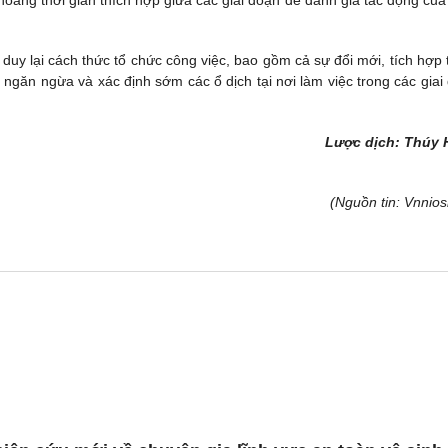
hoảng thời gian thích hợp giữa các giai đoạn để đánh giá tác động của
duy lại cách thức tổ chức công việc, bao gồm cả sự đổi mới, tích hợp 
găn ngừa và xác định sớm các ổ dịch tại nơi làm việc trong các giai
Lược dịch: Thúy
(Nguồn tin: Vnnios