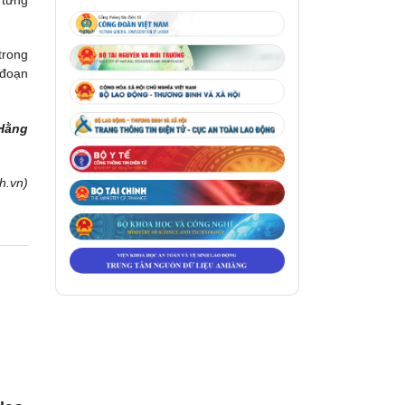
 từng
trong
 đoạn
 Hằng
h.vn)