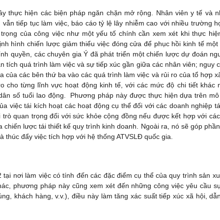
ây thực hiện các biện pháp ngăn chặn mở rộng. Nhân viên y tế và 
u vẫn tiếp tục làm việc, báo cáo tỷ lệ lây nhiễm cao với nhiều trường h
rọng của công việc như một yếu tố chính cần xem xét khi thực hiệ
nh hình chiến lược giảm thiểu việc đóng cửa để phục hồi kinh tế một
hính quyền, các chuyên gia Ý đã phát triển một chiến lược dự đoán ng
 tích quá trình làm việc và sự tiếp xúc gần giữa các nhân viên; nguy c
a của các bên thứ ba vào các quá trình làm việc và rủi ro của tổ hợp xã
 cho từng lĩnh vực hoạt động kinh tế, với các mức độ chi tiết khác 
 dân số tuổi lao động. Phương pháp này được thực hiện dựa trên mô
a việc tái kích hoạt các hoạt động cụ thể đối với các doanh nghiệp tá
 trò quan trọng đối với sức khỏe cộng đồng nếu được kết hợp với các
 chiến lược tái thiết kế quy trình kinh doanh. Ngoài ra, nó sẽ góp phầ
và thúc đẩy việc tích hợp với hệ thống ATVSLĐ quốc gia.
ại nơi làm việc có tính đến các đặc điểm cụ thể của quy trình sản xu
 khác, phương pháp này cũng xem xét đến những công việc yêu cầu sự
ng, khách hàng, v.v.), điều này làm tăng xác suất tiếp xúc xã hội, dẫ