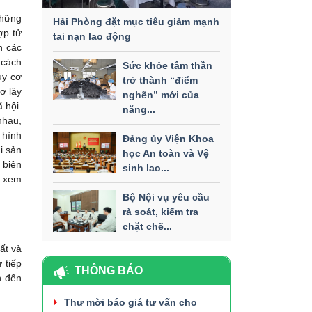
những
Hải Phòng đặt mục tiêu giảm mạnh
ợp tử
tai nạn lao động
n các
 cách
Sức khỏe tâm thần
uy cơ
trở thành “điểm
ơ lây
nghẽn” mới của
 hội.
năng...
nhau,
 hình
Đảng ủy Viện Khoa
i sản
học An toàn và Vệ
 biện
sinh lao...
n xem
Bộ Nội vụ yêu cầu
rà soát, kiểm tra
chặt chẽ...
ất và
 tiếp
THÔNG BÁO
n đến
Thư mời báo giá tư vấn cho