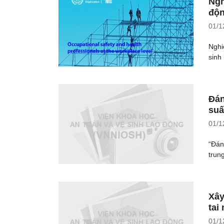
Ngh
độ
01/1
Nghi
sinh 
Đán
suấ
01/1
“Đán
trun
Xây
tai
01/1