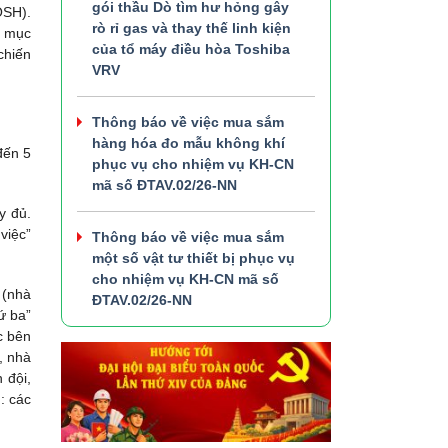
gói thầu Dò tìm hư hỏng gây
OSH).
rò rỉ gas và thay thế linh kiện
m mục
của tổ máy điều hòa Toshiba
chiến
VRV
Thông báo về việc mua sắm
hàng hóa đo mẫu không khí
đến 5
phục vụ cho nhiệm vụ KH-CN
mã số ĐTAV.02/26-NN
y đủ.
việc”
Thông báo về việc mua sắm
một số vật tư thiết bị phục vụ
cho nhiệm vụ KH-CN mã số
 (nhà
ĐTAV.02/26-NN
ứ ba”
c bên
, nhà
 đội,
: các