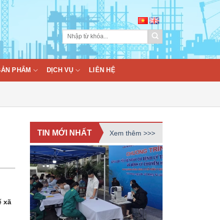
BẢN PHẨM
DỊCH VỤ
LIÊN HỆ
TIN MỚI NHẤT
Xem thêm >>>
ế xã