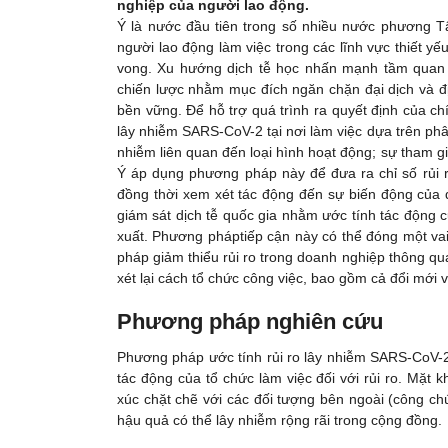
nghiệp của người lao động.
Ý là nước đầu tiên trong số nhiều nước phương T
người lao động làm việc trong các lĩnh vực thiết yế
vong. Xu hướng dịch tễ học nhấn mạnh tầm quan t
chiến lược nhằm mục đích ngăn chặn đại dịch và đị
bền vững. Để hỗ trợ quá trình ra quyết định của c
lây nhiễm SARS-CoV-2 tại nơi làm việc dựa trên phân
nhiễm liên quan đến loại hình hoạt động; sự tham gi
Ý áp dụng phương pháp này để đưa ra chỉ số rủi ro
đồng thời xem xét tác động đến sự biến động của
giám sát dịch tễ quốc gia nhằm ước tính tác động củ
xuất. Phương pháptiếp cận này có thể đóng một vai
pháp giảm thiểu rủi ro trong doanh nghiệp thông qua
xét lại cách tổ chức công việc, bao gồm cả đổi mới 
Phương pháp nghiên cứu
Phương pháp ước tính rủi ro lây nhiễm SARS-CoV-2 t
tác động của tổ chức làm việc đối với rủi ro. Mặt
xúc chặt chẽ với các đối tượng bên ngoài (công chú
hậu quả có thể lây nhiễm rộng rãi trong cộng đồng.