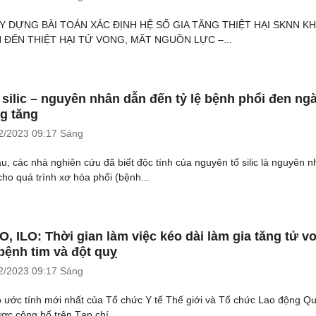
ÂY DỰNG BÀI TOÁN XÁC ĐỊNH HỆ SỐ GIA TĂNG THIỆT HẠI SKNN KH
H ĐẾN THIỆT HẠI TỬ VONG, MẤT NGUỒN LỰC –...
 silic – nguyên nhân dẫn đến tỷ lệ bệnh phổi đen ng
g tăng
2/2023
09:17 Sáng
âu, các nhà nghiên cứu đã biết độc tính của nguyên tố silic là nguyên 
cho quá trình xơ hóa phổi (bệnh...
, ILO: Thời gian làm việc kéo dài làm gia tăng tử v
bệnh tim và đột quỵ
2/2023
09:17 Sáng
 ước tính mới nhất của Tổ chức Y tế Thế giới và Tổ chức Lao động Q
ược công bố trên Tạp chí...