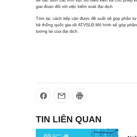
để xác định các lĩnh vực đủ điều kiện và cho phép k
giai đoạn đối với việc kiểm soát đại dịch.
Tóm lại, cách tiếp cận được đề xuất sẽ góp phần tư 
hệ thống quốc gia về ATVSLĐ.Mô hình sẽ góp phần n
tương lai của đại dịch.
TIN LIÊN QUAN