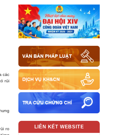
a các
ó rủi
nhưng
LIÊN KẾT WEBSITE
ủi ro