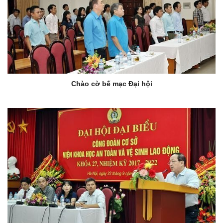
Chào cờ bế mạc Đại hội