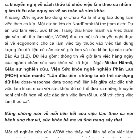
ra khuyến nghị về cách thức tổ chức việc làm theo ca nhằm
giảm thiểu các nguy cơ về an toàn và sức khỏe.
Khoảng 20% người lao động ở Châu Âu là những lao động làm
việc theo ca kíp. Một dự án lớn do NordForsk tài trợ (tạm dịch: Dự
án Giờ làm việc, Sức khỏe, Trạng thái khỏe mạnh và Việc tham
gia vào tuổi thọ làm việc, WOW) đưa ra một số khuyến nghị thực
tế về ecgonomic cho ca làm việc tùy thuộc vào việc tận dụng
lượng lớn dữ liệu có căn cứ về giờ làm và sức khỏe tại các nước
Bắc Âu (1,2). Dữ liệu gồm: thông tin về giờ làm việc hàng ngày
của ngành chăm sóc sức khỏe và xã hội… Ngài
Mikko Härmä,
Giáo sư nghiên cứu, Viện Sức khỏe nghề nghiệp Phần Lan
(FIOH) nhấn mạnh: “Lần đầu tiên, chúng ta có thể sử dụng
dữ liệu
dose-response data trong mối liên kết giữa các đặc tính
việc làm khác nhau với sức khỏe để có thể đưa ra những khuyến
nghị chi tiết hơn về các đặc tính việc làm tối ưu đối với công việc
làm theo ca”.
Bằng chứng mới về mối liên kết của việc làm theo ca với
bệnh ung thư vú, sức khỏe bà mẹ và tình trạng sảy thai
Một số nghiên cứu của WOW cho thấy mối liên hệ của việc làm