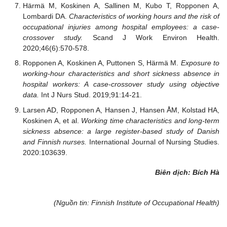
Härmä M, Koskinen A, Sallinen M, Kubo T, Ropponen A,
Lombardi DA.
Characteristics of working hours and the risk of
occupational injuries among hospital employees: a case-
crossover study.
Scand J Work Environ Health.
2020;46(6):570-578.
Ropponen A, Koskinen A, Puttonen S, Härmä M.
Exposure to
working-hour characteristics and short sickness absence in
hospital workers: A case-crossover study using objective
data.
Int J Nurs Stud. 2019;91:14-21.
Larsen AD, Ropponen A, Hansen J, Hansen ÅM, Kolstad HA,
Koskinen A, et al.
Working time characteristics and long-term
sickness absence: a large register-based study of Danish
and Finnish nurses.
International Journal of Nursing Studies.
2020:103639.
Biên dịch: Bích Hà
(Nguồn tin: Finnish Institute of Occupational Health)