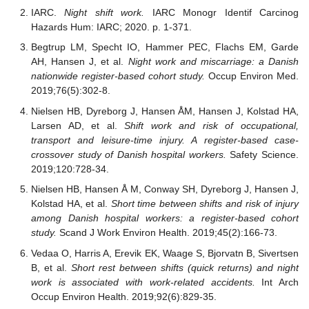
IARC.
Night shift work.
IARC Monogr Identif Carcinog
Hazards Hum: IARC; 2020. p. 1-371.
Begtrup LM, Specht IO, Hammer PEC, Flachs EM, Garde
AH, Hansen J, et al.
Night work and miscarriage: a Danish
nationwide register-based cohort study.
Occup Environ Med.
2019;76(5):302-8.
Nielsen HB, Dyreborg J, Hansen ÅM, Hansen J, Kolstad HA,
Larsen AD, et al.
Shift work and risk of occupational,
transport and leisure-time injury. A register-based case-
crossover study of Danish hospital workers.
Safety Science.
2019;120:728-34.
Nielsen HB, Hansen Å M, Conway SH, Dyreborg J, Hansen J,
Kolstad HA, et al.
Short time between shifts and risk of injury
among Danish hospital workers: a register-based cohort
study.
Scand J Work Environ Health. 2019;45(2):166-73.
Vedaa O, Harris A, Erevik EK, Waage S, Bjorvatn B, Sivertsen
B, et al.
Short rest between shifts (quick returns) and night
work is associated with work-related accidents
.
Int Arch
Occup Environ Health. 2019;92(6):829-35.