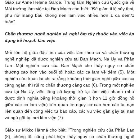
Giáo sư Anne Helene Garde, Trung tâm Nghiên cứu Quốc gia về
Môi trường làm việc tại Đan Mạch cho biết: “Để giảm tỉ lệ sảy thai,
phụ nữ mang bầu không nên làm việc nhiều hơn 1 ca đêm/1
tuần”.
Chấn thương nghề nghiệp và nghỉ ốm tùy thuộc vào việc áp
dụng kế hoạch làm việc
Mối liên hệ giữa đặc tính của việc làm theo ca và chấn thương
nghề nghiệp đã được nghiên cứu tại Đan Mạch, Na Uy và Phần
Lan. Một nghiên cứu của Đan Mạch cho thấy nguy cơ chấn
thương cao hơn vào buổi tối hoặc các ca làm về đêm (5). Một
nghiên cứu khác lại chỉ ra rằng khoảng thời gian nghỉ giữa các ca
càng ngắn, thì rủi ro chấn thương càng cao (6). Trong một nghiên
cứu tại Na Uy, việc tăng số lượng trở lại làm việc nhanh (như
được định nghĩa bằng khoảng thời gian ít hơn 11 giờ đồng hồ
giữa các ca làm việc) liên quan tới nguy cơ cao hơn các tai nạn
liên quan đến công việc tự báo cáo, các vụ việc gần gây tai nạn
và ngủ gật tại nơi làm việc (7).
Giáo sư Mikko Härmä cho biết: “Trong nghiên cứu của Phần Lan
(8), chúng tôi cũng phát hiện thấy nguy cơ chấn thương nghề