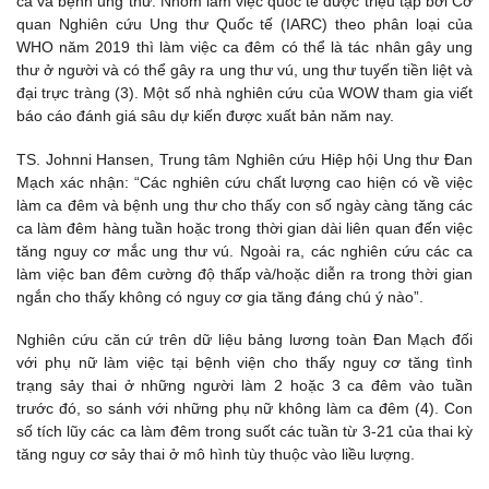
ca và bệnh ung thư. Nhóm làm việc quốc tế được triệu tập bởi Cơ
quan Nghiên cứu Ung thư Quốc tế (IARC) theo phân loại của
WHO năm 2019 thì làm việc ca đêm có thể là tác nhân gây ung
thư ở người và có thể gây ra ung thư vú, ung thư tuyến tiền liệt và
đại trực tràng (3). Một số nhà nghiên cứu của WOW tham gia viết
báo cáo đánh giá sâu dự kiến được xuất bản năm nay.
TS. Johnni Hansen, Trung tâm Nghiên cứu Hiệp hội Ung thư Đan
Mạch xác nhận: “Các nghiên cứu chất lượng cao hiện có về việc
làm ca đêm và bệnh ung thư cho thấy con số ngày càng tăng các
ca làm đêm hàng tuần hoặc trong thời gian dài liên quan đến việc
tăng nguy cơ mắc ung thư vú. Ngoài ra, các nghiên cứu các ca
làm việc ban đêm cường độ thấp và/hoặc diễn ra trong thời gian
ngắn cho thấy không có nguy cơ gia tăng đáng chú ý nào”.
Nghiên cứu căn cứ trên dữ liệu bảng lương toàn Đan Mạch đối
với phụ nữ làm việc tại bệnh viện cho thấy nguy cơ tăng tình
trạng sảy thai ở những người làm 2 hoặc 3 ca đêm vào tuần
trước đó, so sánh với những phụ nữ không làm ca đêm (4). Con
số tích lũy các ca làm đêm trong suốt các tuần từ 3-21 của thai kỳ
tăng nguy cơ sảy thai ở mô hình tùy thuộc vào liều lượng.