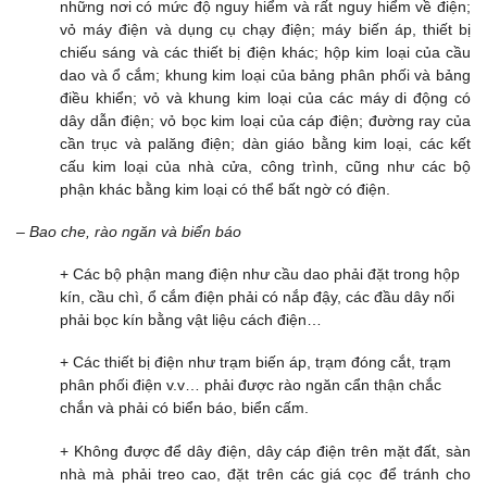
những nơi có mức độ nguy hiểm và rất nguy hiểm về điện;
vỏ máy điện và dụng cụ chạy điện; máy biến áp, thiết bị
chiếu sáng và các thiết bị điện khác; hộp kim loại của cầu
dao và ổ cắm; khung kim loại của bảng phân phối và bảng
điều khiển; vỏ và khung kim loại của các máy di động có
dây dẫn điện; vỏ bọc kim loại của cáp điện; đường ray của
cần trục và palăng điện; dàn giáo bằng kim loại, các kết
cấu kim loại của nhà cửa, công trình, cũng như các bộ
phận khác bằng kim loại có thể bất ngờ có điện.
– Bao che, rào ngăn và biển báo
+ Các bộ phận mang điện như cầu dao phải đặt trong hộp
kín, cầu chì, ổ cắm điện phải có nắp đậy, các đầu dây nối
phải bọc kín bằng vật liệu cách điện…
+ Các thiết bị điện như trạm biến áp, trạm đóng cắt, trạm
phân phối điện v.v… phải được rào ngăn cẩn thận chắc
chắn và phải có biển báo, biển cấm.
+ Không được để dây điện, dây cáp điện trên mặt đất, sàn
nhà mà phải treo cao, đặt trên các giá cọc để tránh cho