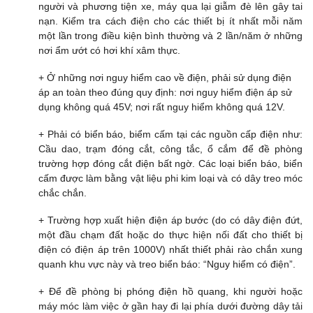
người và phương tiện xe, máy qua lại giẫm đè lên gây tai
nạn. Kiểm tra cách điện cho các thiết bị ít nhất mỗi năm
một lần trong điều kiện bình thường và 2 lần/năm ở những
nơi ẩm ướt có hơi khí xâm thực.
+ Ở những nơi nguy hiểm cao về điện, phải sử dụng điện
áp an toàn theo đúng quy định: nơi nguy hiểm điện áp sử
dụng không quá 45V; nơi rất nguy hiểm không quá 12V.
+ Phải có biển báo, biểm cấm tại các nguồn cấp điện như:
Cầu dao, trạm đóng cắt, công tắc, ổ cắm để đề phòng
trường hợp đóng cắt điện bất ngờ. Các loại biển báo, biển
cấm được làm bằng vật liệu phi kim loại và có dây treo móc
chắc chắn.
+ Trường hợp xuất hiện điện áp bước (do có dây điện đứt,
một đầu chạm đất hoặc do thực hiện nối đất cho thiết bị
điện có điện áp trên 1000V) nhất thiết phải rào chắn xung
quanh khu vực này và treo biển báo: “Nguy hiểm có điện”.
+ Để đề phòng bị phóng điện hồ quang, khi người hoặc
máy móc làm việc ở gần hay đi lại phía dưới đường dây tải