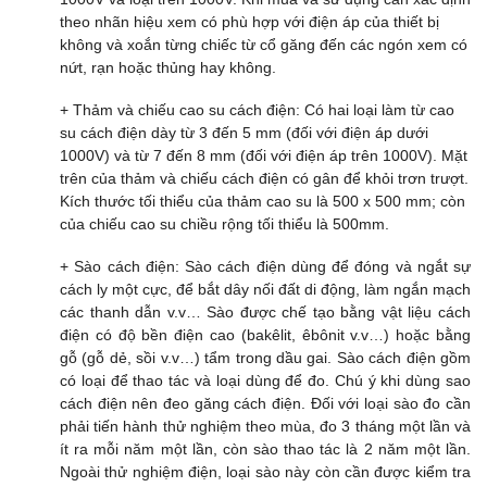
theo nhãn hiệu xem có phù hợp với điện áp của thiết bị
không và xoắn từng chiếc từ cổ găng đến các ngón xem có
nứt, rạn hoặc thủng hay không.
+ Thảm và chiếu cao su cách điện: Có hai loại làm từ cao
su cách điện dày từ 3 đến 5 mm (đối với điện áp dưới
1000V) và từ 7 đến 8 mm (đối với điện áp trên 1000V). Mặt
trên của thảm và chiếu cách điện có gân để khỏi trơn trượt.
Kích thước tối thiểu của thảm cao su là 500 x 500 mm; còn
của chiếu cao su chiều rộng tối thiểu là 500mm.
+ Sào cách điện: Sào cách điện dùng để đóng và ngắt sự
cách ly một cực, để bắt dây nối đất di động, làm ngắn mạch
các thanh dẫn v.v… Sào được chế tạo bằng vật liệu cách
điện có độ bền điện cao (bakêlit, êbônit v.v…) hoặc bằng
gỗ (gỗ dẻ, sồi v.v…) tẩm trong dầu gai. Sào cách điện gồm
có loại để thao tác và loại dùng để đo. Chú ý khi dùng sao
cách điện nên đeo găng cách điện. Đối với loại sào đo cần
phải tiến hành thử nghiệm theo mùa, đo 3 tháng một lần và
ít ra mỗi năm một lần, còn sào thao tác là 2 năm một lần.
Ngoài thử nghiệm điện, loại sào này còn cần được kiểm tra