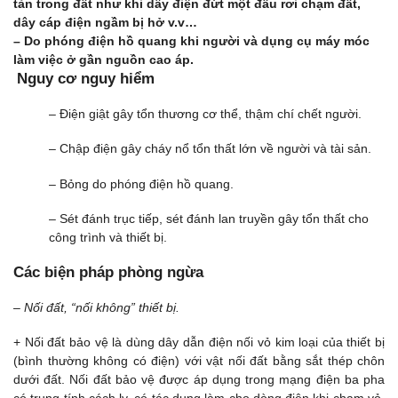
tản trong đất như khi dây điện đứt một đầu rơi chạm đất,
dây cáp điện ngầm bị hở v.v…
– Do phóng điện hồ quang khi người và dụng cụ máy móc
làm việc ở gần nguồn cao áp.
Nguy cơ nguy hiểm
– Điện giật gây tổn thương cơ thể, thậm chí chết người.
– Chập điện gây cháy nổ tổn thất lớn về người và tài sản.
– Bỏng do phóng điện hồ quang.
– Sét đánh trục tiếp, sét đánh lan truyền gây tổn thất cho
công trình và thiết bị.
Các biện pháp phòng ngừa
– Nối đất, “nối không” thiết bị.
+ Nối đất bảo vệ là dùng dây dẫn điện nối vỏ kim loại của thiết bị
(bình thường không có điện) với vật nối đất bằng sắt thép chôn
dưới đất. Nối đất bảo vệ được áp dụng trong mạng điện ba pha