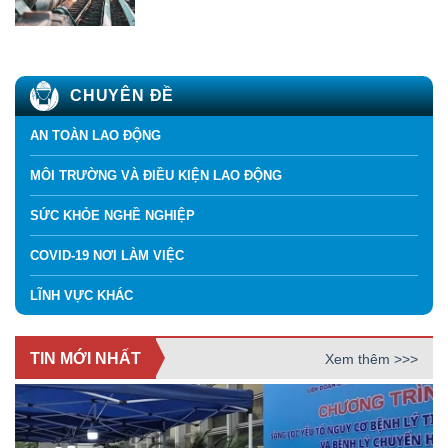
CHUYÊN ĐỀ
AN TOÀN LAO ĐỘNG
MÔI TRƯỜNG VÀ ĐIỀU KIỆN LAO ĐỘNG
SỨC KHỎE NGHỀ NGHIỆP
COVID-19 NƠI LÀM VIỆC
LĨNH VỰC KHÁC
TIN MỚI NHẤT
Xem thêm >>>