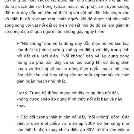
có trung tính cách ly, có tác dụng làm cho dòng điện khi chạm vỏ,
do lớp cách điện bị hỏng (chập mạch một pha), sẽ truyền xuống
đất nhờ dây dẫn nối liền vỏ thiết bị với vật nối đất. Khi chạm vào
vỏ thiết bị đã bị chạm mát, thân người khi đó được coi như mắc
song song với vật nối đất có điện trở rất nhỏ do đó sẽ làm giảm trị
số dòng điện đi qua người nên không gây nguy hiểm.
+ “Nối không” bảo vệ là dùng dây dẫn điện nối vỏ kim loại
của thiết bị (bình thường không có điện) với dây trung tính
nối đất của lưới điện. “Nối không” bảo vệ áp dụng trong
mạng ba pha bốn dây và có tác dụng khi có dòng điện
chạm vỏ thiết bị sẽ tạo ra dòng điện ngắn mạch một pha
làm đứt cầu chì hay công tắc tự ngắt (áptomát) với thời
gian ngắn mạch nhỏ nhất.
Lưu ý:
Trong hệ thống mạng có dây trung tính nối đất,
không được phép áp dụng hình thức nối đất bảo vệ nào
khác.
+ Các đối tượng thiết bị cần nối đất, “nối không” gồm: Các
thiết bị điện một chiều với điện áp 500V trở lên cũng như
các thiết bị điện xoay chiều điện áp 36V trở lên làm việc ở