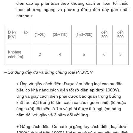
điện cao áp phải tuân theo khoảng cách an toàn tối thiểu
theo phương ngang và phương đứng đến dây gần nhất
như sau:
Điện áp
đến
đến
(1÷20)
(35÷110)
(150÷200)
[KV]
300
500
Khoảng
2
4
5
6
9
cách [m]
– Sử dụng đầy đủ và đúng chủng loại PTBVCN.
+ Ủng và giày cách điện: Được làm bằng loại cao su đặc
biệt, có khả năng cách điện tốt (ở điện áp dưới 1000V).
Ủng và giày cách điện phải được bảo quản trong buồng
khô ráo, đặt trong tủ kín, cách xa các nguồn nhiệt (lò hoặc
ống sưởi) tối thiểu là 1m và phải được thử nghiệm hàng
năm đối với giày và 3 năm đối với ủng.
+ Găng cách điện: Có hai loại găng tay cách điện, loại dưới
1000V và loại trên 1000V. Khi mua và sử dụng cần xác định