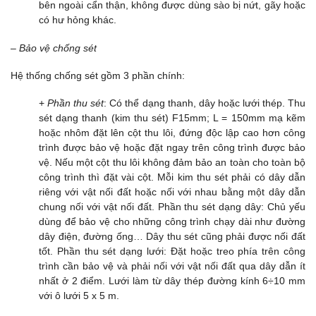
bên ngoài cẩn thận, không được dùng sào bị nứt, gãy hoặc
có hư hỏng khác.
–
Bảo vệ chống sét
Hệ thống chống sét gồm 3 phần chính:
+
Phần thu sét
: Có thể dạng thanh, dây hoặc lưới thép. Thu
sét dạng thanh (kim thu sét) F15mm; L = 150mm mạ kẽm
hoặc nhôm đặt lên cột thu lôi, đứng độc lập cao hơn công
trình được bảo vệ hoặc đặt ngay trên công trình được bảo
vệ. Nếu một cột thu lôi không đảm bảo an toàn cho toàn bộ
công trình thì đặt vài cột. Mỗi kim thu sét phải có dây dẫn
riêng với vật nối đất hoặc nối với nhau bằng một dây dẫn
chung nối với vật nối đất. Phần thu sét dạng dây: Chủ yếu
dùng để bảo vệ cho những công trình chạy dài như đường
dây điện, đường ống… Dây thu sét cũng phải được nối đất
tốt. Phần thu sét dạng lưới: Đặt hoặc treo phía trên công
trình cần bảo vệ và phải nối với vật nối đất qua dây dẫn ít
nhất ở 2 điểm. Lưới làm từ dây thép đường kính 6÷10 mm
với ô lưới 5 x 5 m.