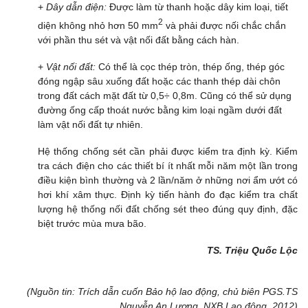
+
Dây dẫn điện:
Được làm từ thanh hoặc dây kim loại, tiết
2
diện không nhỏ hơn 50 mm
và phải được nối chắc chắn
với phần thu sét và vật nối đất bằng cách hàn.
+
Vật nối đất:
Có thể là cọc thép tròn, thép ống, thép góc
đóng ngập sâu xuống đất hoặc các thanh thép dài chôn
trong đất cách mặt đất từ 0,5÷ 0,8m. Cũng có thể sử dụng
đường ống cấp thoát nước bằng kim loại ngầm dưới đất
làm vật nối đất tự nhiên.
Hệ thống chống sét cần phải được kiểm tra định kỳ. Kiểm
tra cách điện cho các thiết bí ít nhất mỗi năm một lần trong
điều kiện bình thường và 2 lần/năm ở những nơi ẩm ướt có
hơi khí xâm thực. Định kỳ tiến hành đo đạc kiểm tra chất
lượng hệ thống nối đất chống sét theo đúng quy định, đặc
biệt trước mùa mưa bão.
TS. Triệu Quốc Lộc
(Nguồn tin: Trích dẫn cuốn Bảo hộ lao động, chủ biên PGS.TS
Nguyễn An Lương, NXB Lao động, 2012)