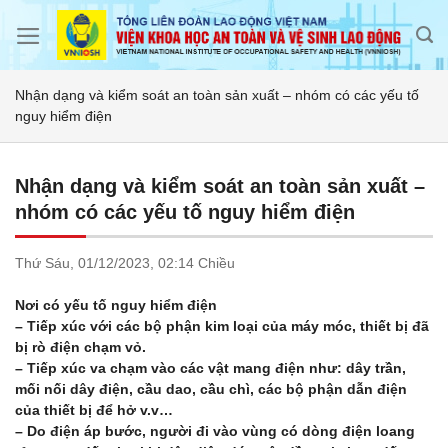
Skip
to
content
Nhận dạng và kiểm soát an toàn sản xuất – nhóm có các yếu tố
nguy hiểm điện
Nhận dạng và kiểm soát an toàn sản xuất –
nhóm có các yếu tố nguy hiểm điện
Thứ Sáu,
01/12/2023,
02:14 Chiều
Nơi có yếu tố nguy hiểm điện
– Tiếp xúc với các bộ phận kim loại của máy móc, thiết bị đã
bị rò điện chạm vỏ.
– Tiếp xúc va chạm vào các vật mang điện như: dây trần,
mối nối dây điện, cầu dao, cầu chì, các bộ phận dẫn điện
của thiết bị để hở v.v…
– Do điện áp bước, người đi vào vùng có dòng điện loang