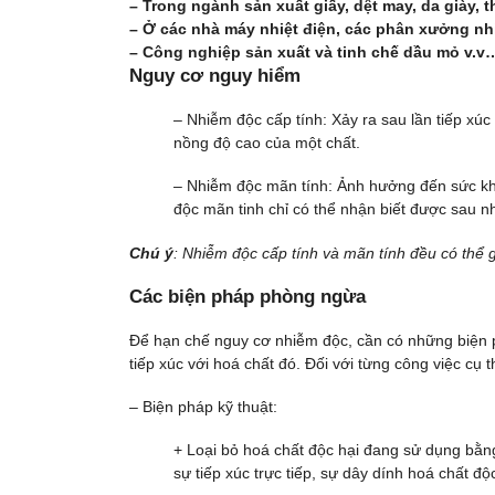
– Trong ngành sản xuất giấy, dệt may, da giày, 
– Ở các nhà máy nhiệt điện, các phân xưởng nhiệ
– Công nghiệp sản xuất và tinh chế dầu mỏ v.v
Nguy cơ nguy hiểm
– Nhiễm độc cấp tính: Xảy ra sau lần tiếp xúc
nồng độ cao của một chất.
– Nhiễm độc mãn tính: Ảnh hưởng đến sức khoẻ 
độc mãn tinh chỉ có thể nhận biết được sau n
Chú ý
: Nhiễm độc cấp tính và mãn tính đều có thể 
Các biện pháp phòng ngừa
Để hạn chế nguy cơ nhiễm độc, cần có những biện p
tiếp xúc với hoá chất đó. Đối với từng công việc cụ
– Biện pháp kỹ thuật:
+ Loại bỏ hoá chất độc hại đang sử dụng bằng
sự tiếp xúc trực tiếp, sự dây dính hoá chất độ