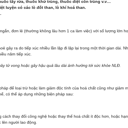
thuốc tẩy rửa, thuốc khử trùng, thuốc diệt côn trùng v.v…
t luyện có các lò đốt than, lò khí hoá than.
…
 ngắn, đơn lẻ (thường không lâu hơn 1 ca làm việc) với số lượng lớn h
gây ra do tiếp xúc nhiều lần lặp đi lặp lại trong một thời gian dài. N
hiều năm tiếp xúc.
gây tử vong hoặc gây hậu quả lâu dài ảnh hưởng tới sức khỏe NLĐ.
háp để loại trừ hoặc làm giảm độc tính của hoá chất cũng như giảm 
 thể, có thể áp dụng những biện pháp sau:
 cách thay đổi công nghệ hoặc thay thế hoá chất ít độc hơn, hoặc hạ
c lên người lao động.