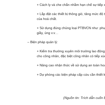
+ Cách ly và che chắn nhằm hạn chế sự tiếp x
+ Lắp đặt các thiết bị thông gió, tăng mức độ 
của hoá chất.
+ Sử dụng đúng chủng loại PTBVCN như: phươn
giầy, ủng v.v…
– Biện pháp quản lý:
+ Kiểm tra thường xuyên môi trường lao động
cho công nhân, đặc biệt công nhân có tiếp xú
+ Nâng cao nhận thức về sử dụng an toàn hoá
+ Dự phòng các biện pháp cấp cứu cần thiết k
(Nguồn tin: Trích dẫn cuốn