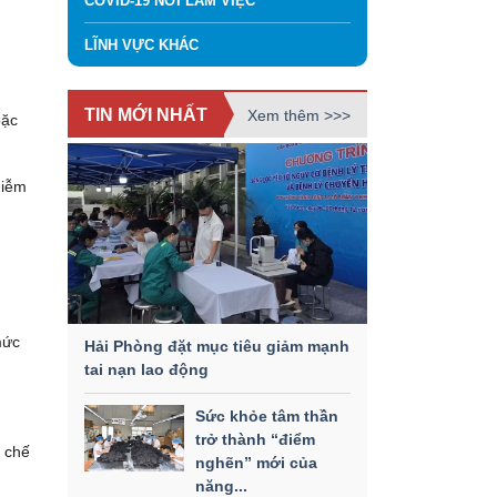
COVID-19 NƠI LÀM VIỆC
LĨNH VỰC KHÁC
TIN MỚI NHẤT
Xem thêm >>>
oặc
hiễm
mức
Hải Phòng đặt mục tiêu giảm mạnh
tai nạn lao động
Sức khỏe tâm thần
trở thành “điểm
n chế
nghẽn” mới của
năng...