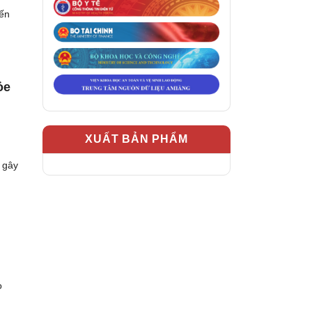
iến
ỏe
XUẤT BẢN PHẨM
 gây
o