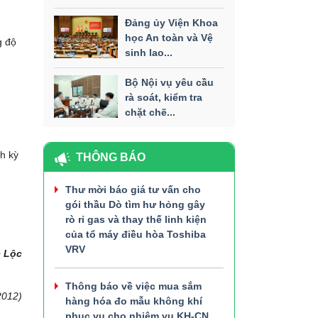
Đảng ủy Viện Khoa
học An toàn và Vệ
g độ
sinh lao...
Bộ Nội vụ yêu cầu
rà soát, kiểm tra
chặt chẽ...
h kỳ
THÔNG BÁO
Thư mời báo giá tư vấn cho
gói thầu Dò tìm hư hỏng gây
rò rỉ gas và thay thế linh kiện
của tổ máy điều hòa Toshiba
VRV
c Lộc
Thông báo về việc mua sắm
2012)
hàng hóa đo mẫu không khí
phục vụ cho nhiệm vụ KH-CN