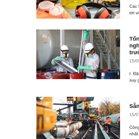
Các 
tới v
Tổn
ngh
trư
15/0
I. Đ
suy 
Sẵn
15/0
Công
nhất