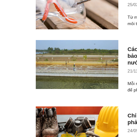
25/0
Từ m
môi 
Các
bảo
nư
21/1
Mỗi 
để p
Chỉ
phả
24/0