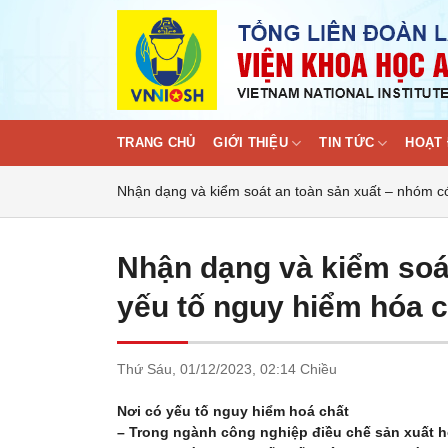
Skip
to
content
TRANG CHỦ
GIỚI THIỆU
TIN TỨC
HOẠT 
Nhận dạng và kiểm soát an toàn sản xuất – nhóm có
Nhận dạng và kiểm soá
yếu tố nguy hiểm hóa c
Thứ Sáu,
01/12/2023,
02:14 Chiều
Nơi có yếu tố nguy hiểm hoá chất
– Trong ngành công nghiệp điều chế sản xuất h