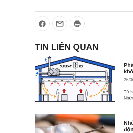
TIN LIÊN QUAN
Phá
khô
26/0
Từ b
Nhữn
Nhữ
độn