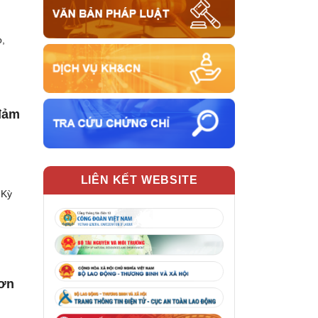
o,
 đảm
LIÊN KẾT WEBSITE
 Kỳ
hơn