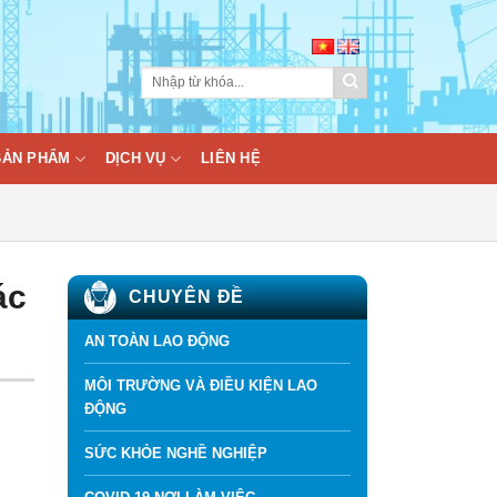
BẢN PHẨM
DỊCH VỤ
LIÊN HỆ
ác
CHUYÊN ĐỀ
AN TOÀN LAO ĐỘNG
MÔI TRƯỜNG VÀ ĐIỀU KIỆN LAO
ĐỘNG
SỨC KHỎE NGHỀ NGHIỆP