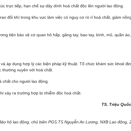
úc trực tiếp, hạn chế sự dây dính hoá chất độc lên người lao động.
trao đổi khí trong khu vực làm việc có nguy cơ rò rỉ hoá chất, giảm nồn
g tiện bảo vệ cơ quan hô hấp, găng tay, bao tay, kính, mũ, quần áo,
 và áp dụng hợp lý các biện pháp kỹ thuật. Tổ chức khám sức khoẻ địn
c thường xuyên với hoá chất.
 chất cho người lao động.
hi xảy ra trường hợp bị nhiễm độc hoá chất.
TS. Triệu Quố
 Bảo hộ lao động, chủ biên PGS.TS Nguyễn An Lương, NXB Lao động, 