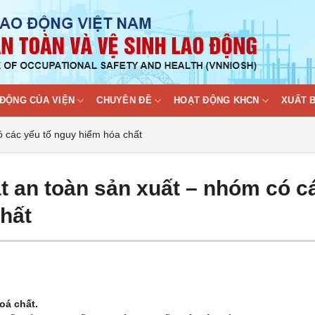
ĐỘNG CỦA VIỆN
CHUYÊN ĐỀ
HOẠT ĐỘNG KHCN
XUẤT 
 các yếu tố nguy hiểm hóa chất
t an toàn sản xuất – nhóm có c
hất
oá chất.