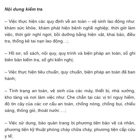
Nội dung kiểm tra
– Việc thực hiện các quy định về an toàn – vệ sinh lao động như:
khám sức khỏe, khám phát hiện bệnh nghề nghiệp; thời giờ làm
việc, thời giờ nghỉ ngơi, bồi dưỡng bằng hiện vật, khai báo, điều
tra, thống kê tai nạn lao động…;
– Hồ sơ, sổ sách, nội quy, quy trình và biện pháp an toàn, sổ ghi
biên bản kiểm tra, sổ ghi kiến nghị;
– Việc thực hiện tiêu chuẩn, quy chuẩn, biện pháp an toàn đã ban
hành;
– Tình trạng an toàn, vệ sinh của các máy, thiết bị, nhà xưởng,
kho tàng và nơi làm việc như: Che chắn tại các vị trí nguy hiểm,
độ tin cậy của các cơ cấu an toàn, chống nóng, chống bụi, chiếu
sáng, thông gió, thoát nước …;
– Việc sử dụng, bảo quản trang bị phương tiện bảo vệ cá nhân,
phương tiện kỹ thuật phòng cháy chữa cháy, phương tiện cấp cứu
y tế;