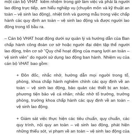
một cán bộ VHAT kiêm nhiệm trong giờ làm việc và phải là người
lao động trực tiếp, am hiểu nghiệp vụ (chuyên môn và kỹ thuật an
toàn – vệ sinh lao động), nhiệt tình và gương mẫu trong việc chấp
hành các quy định an toàn – vệ sinh lao động và được người lao
động trong tổ bầu ra.
– Cán bộ VHAT hoạt động dưới sự quản lý và hướng dẫn của Ban
chấp hành công đoàn cơ sở hoặc người đại diện tập thể người
lao động, trên cơ sở “Quy chế hoạt động của mạng lưới an toàn –
vệ sinh viên” do người sử dụng lao động ban hành. Nhiệm vụ của
cán bộ VHAT bao gồm:
+ Đôn đốc, nhắc nhở, hướng dẫn mọi người trong tổ,
phòng, khoa chấp hành nghiêm chỉnh các quy định về an
toàn – vệ sinh lao động, bảo quản các thiết bị an toàn,
phương tiện bảo vệ cá nhân; nhắc nhở tổ trưởng, trưởng
phòng, trưởng khoa chấp hành các quy định về an toàn –
vệ sinh lao động.
+ Giám sát việc thực hiện các tiêu chuẩn, quy chuẩn, các
quy trình, nội quy an toàn – vệ sinh lao động, phát hiện
những thiếu sót, vi phạm về an toàn – vệ sinh lao động của