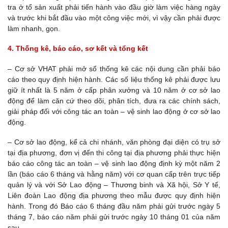
tra ở tổ sản xuất phải tiến hành vào đầu giờ làm việc hàng ngày
và trước khi bắt đầu vào một công việc mới, vì vậy cần phải được
làm nhanh, gọn.
4. Thống kê, báo cáo, sơ kết và tổng kết
– Cơ sở VHAT phải mở sổ thống kê các nội dung cần phải báo
cáo theo quy định hiện hành. Các số liệu thống kê phải được lưu
giữ ít nhất là 5 năm ở cấp phân xưởng và 10 năm ở cơ sở lao
động để làm căn cứ theo dõi, phân tích, đưa ra các chính sách,
giải pháp đối với công tác an toàn – vệ sinh lao động ở cơ sở lao
động.
– Cơ sở lao động, kể cả chi nhánh, văn phòng đại diện có trụ sở
tại địa phương, đơn vị đến thi công tại địa phương phải thực hiện
báo cáo công tác an toàn – vệ sinh lao động định kỳ một năm 2
lần (báo cáo 6 tháng và hằng năm) với cơ quan cấp trên trực tiếp
quản lý và với Sở Lao động – Thương binh và Xã hội, Sở Y tế,
Liên đoàn Lao động địa phương theo mẫu được quy định hiện
hành. Trong đó Báo cáo 6 tháng đầu năm phải gửi trước ngày 5
tháng 7, báo cáo năm phải gửi trước ngày 10 tháng 01 của năm
sau.