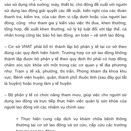
vào sử dụng nhà xưởng, máy, thiết bị; chủ động đề xuất với người
sử dụng lao động giải quyết các đề xuất, kiến nghị của các đoàn
thanh tra, kiểm tra, của các đơn vị cấp dưới hoặc của người lao
động, cũng như tham gia ý kiến vào việc thi đua, khen thưởng;
tổng hợp, đề xuất khen thưởng, xử lý kỷ luật đối với tập thể, cá
nhân trong công tác bảo hộ lao động, an toàn – vệ sinh lao động.
– Cơ sở VHAT phải bố trí thành lập bộ phận y tế tại cơ sở theo
đúng các quy định hiện hành. Trường hợp cơ sở lao động không
thành lập được bộ phận y tế theo quy định thì phải có hợp đồng
chăm sóc sức khỏe với một trong các cơ quan y tế địa phương
như: Trạm y tế xã, phường, thị trấn; Phòng khám đa khoa khu
vực; Bệnh viện huyện, quận, thành phố thuộc tỉnh (sau đây gọi tắt
là huyện) hoặc trung tâm y tế huyện.
– Bộ phận y tế có chức năng tham mưu, giúp việc cho người sử
dụng lao động và trực tiếp thực hiện việc quản lý sức khỏe của
người lao động với các nhiệm vụ chính sau:
+ Thực hiện cung cấp dịch vụ khám chữa bệnh thông
thường tại cơ sở lao động và sơ cứu, cấp cứu các trường
hợp tai nạn lao động;