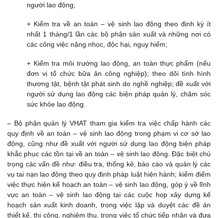
người lao động;
+ Kiểm tra về an toàn – vệ sinh lao động theo định kỳ ít
nhất 1 tháng/1 lần các bộ phận sản xuất và những nơi có
các công việc nặng nhọc, độc hại, nguy hiểm;
+ Kiểm tra môi trường lao động, an toàn thực phẩm (nếu
đơn vị tổ chức bữa ăn công nghiệp); theo dõi tình hình
thương tật, bệnh tật phát sinh do nghề nghiệp; đề xuất với
người sử dụng lao động các biện pháp quản lý, chăm sóc
sức khỏe lao động.
– Bộ phận quản lý VHAT tham gia kiểm tra việc chấp hành các
quy định về an toàn – vệ sinh lao động trong phạm vi cơ sở lao
động, cũng như đề xuất với người sử dụng lao động biện pháp
khắc phục các tồn tại về an toàn – vệ sinh lao động. Đặc biệt chú
trọng các vấn đề như: điều tra, thống kê, báo cáo và quản lý các
vụ tai nạn lao động theo quy định pháp luật hiện hành; kiểm điểm
việc thực hiện kế hoạch an toàn – vệ sinh lao động, góp ý về lĩnh
vực an toàn – vệ sinh lao động tại các cuộc họp xây dựng kế
hoạch sản xuất kinh doanh, trong việc lập và duyệt các đề án
thiết kế, thi công, nghiệm thu, trong việc tổ chức tiếp nhận và đưa