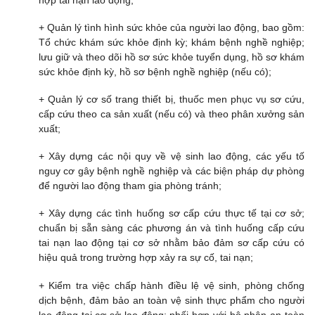
+ Quản lý tình hình sức khỏe của người lao động, bao gồm:
Tổ chức khám sức khỏe định kỳ; khám bệnh nghề nghiệp;
lưu giữ và theo dõi hồ sơ sức khỏe tuyển dụng, hồ sơ khám
sức khỏe định kỳ, hồ sơ bệnh nghề nghiệp (nếu có);
+ Quản lý cơ số trang thiết bị, thuốc men phục vụ sơ cứu,
cấp cứu theo ca sản xuất (nếu có) và theo phân xưởng sản
xuất;
+ Xây dựng các nội quy về vệ sinh lao động, các yếu tố
nguy cơ gây bệnh nghề nghiệp và các biện pháp dự phòng
để người lao động tham gia phòng tránh;
+ Xây dựng các tình huống sơ cấp cứu thực tế tại cơ sở;
chuẩn bị sẵn sàng các phương án và tình huống cấp cứu
tai nạn lao động tại cơ sở nhằm bảo đảm sơ cấp cứu có
hiệu quả trong trường hợp xảy ra sự cố, tai nạn;
+ Kiểm tra việc chấp hành điều lệ vệ sinh, phòng chống
dịch bệnh, đảm bảo an toàn vệ sinh thực phẩm cho người
lao động tại cơ sở lao động; phối hợp với bộ phận an toàn