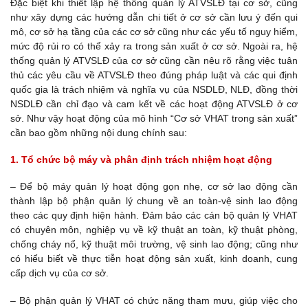
Đặc biệt khi thiết lập hệ thống quản lý ATVSLĐ tại cơ sở, cũng
như xây dựng các hướng dẫn chi tiết ở cơ sở cần lưu ý đến qui
mô, cơ sở hạ tầng của các cơ sở cũng như các yếu tố nguy hiểm,
mức độ rủi ro có thể xảy ra trong sản xuất ở cơ sở. Ngoài ra, hệ
thống quản lý ATVSLĐ của cơ sở cũng cần nêu rõ rằng việc tuân
thủ các yêu cầu về ATVSLĐ theo đúng pháp luật và các qui định
quốc gia là trách nhiệm và nghĩa vụ của NSDLĐ, NLĐ, đồng thời
NSDLĐ cần chỉ đạo và cam kết về các hoạt động ATVSLĐ ở cơ
sở. Như vậy hoạt động của mô hình “Cơ sở VHAT trong sản xuất”
cần bao gồm những nội dung chính sau:
1. Tổ chức bộ máy và phân định trách nhiệm hoạt động
– Để bộ máy quản lý hoạt động gọn nhẹ, cơ sở lao động cần
thành lập bộ phận quản lý chung về an toàn-vệ sinh lao động
theo các quy định hiện hành. Đảm bảo các cán bộ quản lý VHAT
có chuyên môn, nghiệp vụ về kỹ thuật an toàn, kỹ thuật phòng,
chống cháy nổ, kỹ thuật môi trường, vệ sinh lao động; cũng như
có hiểu biết về thực tiễn hoạt động sản xuất, kinh doanh, cung
cấp dịch vụ của cơ sở.
– Bộ phận quản lý VHAT có chức năng tham mưu, giúp việc cho