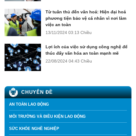
Từ tuân thủ đến văn hoá: Hiện đại hoá
phương tiện bảo vệ cá nhân vì nơi làm
việc an toàn
13/11/2024
03:13 Chiều
Lợi ích của việc sử dụng công nghệ để
thúc đẩy văn hóa an toàn mạnh mẽ
22/08/2024
04:43 Chiều
CHUYÊN ĐỀ
AN TOÀN LAO ĐỘNG
MÔI TRƯỜNG VÀ ĐIỀU KIỆN LAO ĐỘNG
SỨC KHỎE NGHỀ NGHIỆP