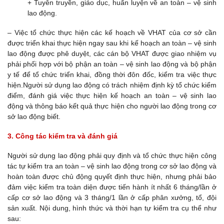
+ Tuyên truyền, giáo dục, huấn luyện về an toàn – vệ sinh
lao động.
– Việc tổ chức thực hiện các kế hoạch về VHAT của cơ sở cần
được triển khai thực hiện ngay sau khi kế hoạch an toàn – vệ sinh
lao động được phê duyệt, các cán bộ VHAT được giao nhiệm vụ
phải phối hợp với bộ phận an toàn – vệ sinh lao động và bộ phận
y tế để tổ chức triển khai, đồng thời đôn đốc, kiểm tra việc thực
hiện.Người sử dụng lao động có trách nhiệm định kỳ tổ chức kiểm
điểm, đánh giá việc thực hiện kế hoạch an toàn – vệ sinh lao
động và thông báo kết quả thực hiện cho người lao động trong cơ
sở lao động biết.
3. Công tác kiểm tra và đánh giá
Người sử dụng lao động phải quy định và tổ chức thực hiện công
tác tự kiểm tra an toàn – vệ sinh lao động trong cơ sở lao động và
hoàn toàn được chủ động quyết định thực hiện, nhưng phải bảo
đảm việc kiểm tra toàn diện được tiến hành ít nhất 6 tháng/lần ở
cấp cơ sở lao động và 3 tháng/1 lần ở cấp phân xưởng, tổ, đội
sản xuất. Nội dung, hình thức và thời hạn tự kiểm tra cụ thể như
sau: