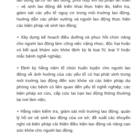
– vệ sinh lao động để triển khai thực hiện đo, kiểm tra,
giám sát các yếu tố nguy cơ trong môi trường lao động,
hướng dẫn các phân xưởng và người lao động thực hiện
các biện pháp vệ sinh lao động;
+ Xây dựng kế hoạch điều dưỡng và phục hồi chức năng
cho người lao động làm công việc nặng nhọc, độc hại hoặc
có kết quả khám sức khỏe định kỳ là loại IV, loại V hoặc
mắc bệnh nghề nghiệp;
+ Định kỳ hằng năm tổ chức huấn luyện cho người lao
động về ảnh hưởng của các yếu tố có hại phát sinh trong
môi trường lao động đến sức khỏe và các biện pháp dự
phòng các bệnh có liên quan đến yếu tố nghề nghiệp; các
biện pháp sơ cứu, cấp cứu tai nạn lao động thông thường
tại nơi làm việc;
+ Hằng năm kiểm tra, giám sát môi trường lao động; quản
lý hồ sơ vệ sinh lao động của cơ sở; đề xuất các khuyến
nghị và biện pháp cải thiện điều kiện lao động và nâng cao
sức khỏe cho người lao động;