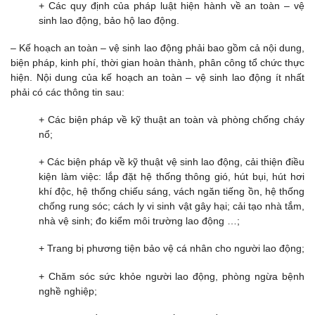
+ Các quy định của pháp luật hiện hành về an toàn – vệ
sinh lao động, bảo hộ lao động.
– Kế hoạch an toàn – vệ sinh lao động phải bao gồm cả nội dung,
biện pháp, kinh phí, thời gian hoàn thành, phân công tổ chức thực
hiện. Nội dung của kế hoạch an toàn – vệ sinh lao động ít nhất
phải có các thông tin sau:
+ Các biện pháp về kỹ thuật an toàn và phòng chống cháy
nổ;
+ Các biện pháp về kỹ thuật vệ sinh lao động, cải thiện điều
kiện làm việc: lắp đặt hệ thống thông gió, hút bụi, hút hơi
khí độc, hệ thống chiếu sáng, vách ngăn tiếng ồn, hệ thống
chống rung sóc; cách ly vi sinh vật gây hại; cải tạo nhà tắm,
nhà vệ sinh; đo kiểm môi trường lao động …;
+ Trang bị phương tiện bảo vệ cá nhân cho người lao động;
+ Chăm sóc sức khỏe người lao động, phòng ngừa bệnh
nghề nghiệp;