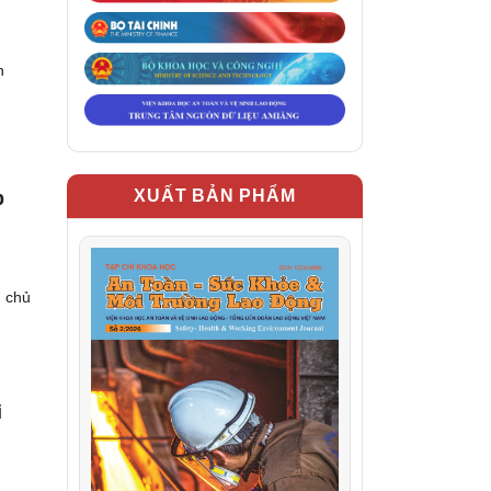
n
XUẤT BẢN PHẨM
p
 chủ
i