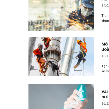
14/0
Tron
khôn
Mô 
đoà
16/1
Tập 
sở h
Vai
nơi
16/1