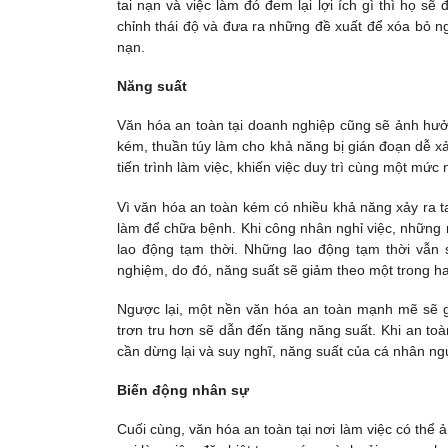
tai nạn và việc làm đó đem lại lợi ích gì thì họ s
chỉnh thái độ và đưa ra những đề xuất để xóa bỏ ng
nạn.
Năng suất
Văn hóa an toàn tại doanh nghiệp cũng sẽ ảnh hư
kém, thuần túy làm cho khả năng bị gián đoạn dễ x
tiến trình làm việc, khiến việc duy trì cùng một mức
Vì văn hóa an toàn kém có nhiều khả năng xảy ra t
làm để chữa bệnh. Khi công nhân nghỉ việc, những
lao động tạm thời. Những lao động tạm thời vẫn
nghiệm, do đó, năng suất sẽ giảm theo một trong ha
Ngược lại, một nền văn hóa an toàn mạnh mẽ sẽ gi
trơn tru hơn sẽ dẫn đến tăng năng suất. Khi an toà
cần dừng lại và suy nghĩ, năng suất của cá nhân ng
Biến động nhân sự
Cuối cùng, văn hóa an toàn tại nơi làm việc có thể 