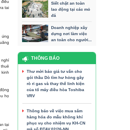
 điều
Siết chặt an toàn
a tai
lao động tại các mỏ
đá
Doanh nghiệp xây
dựng nơi làm việc
n ứng
an toàn cho người...
quãng
THÔNG BÁO
 nghỉ
 thuê
Thư mời báo giá tư vấn cho
 kinh
gói thầu Dò tìm hư hỏng gây
rò rỉ gas và thay thế linh kiện
của tổ máy điều hòa Toshiba
 động
VRV
ều họ
Thông báo về việc mua sắm
hàng hóa đo mẫu không khí
phục vụ cho nhiệm vụ KH-CN
n tại
mã số ĐTAV.02/26-NN