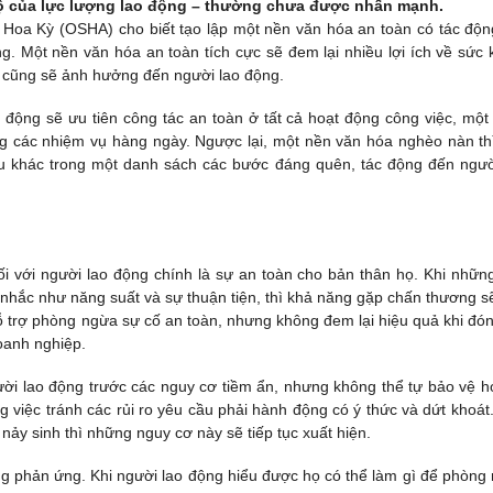
ái độ của lực lượng lao động – thường chưa được nhấn mạnh.
oa Kỳ (OSHA) cho biết tạo lập một nền văn hóa an toàn có tác độn
g. Một nền văn hóa an toàn tích cực sẽ đem lại nhiều lợi ích về sức 
c cũng sẽ ảnh hưởng đến người lao động.
 động sẽ ưu tiên công tác an toàn ở tất cả hoạt động công việc, một
ng các nhiệm vụ hàng ngày. Ngược lại, một nền văn hóa nghèo nàn th
ầu khác trong một danh sách các bước đáng quên, tác động đến ngườ
i với người lao động chính là sự an toàn cho bản thân họ. Khi nhữn
n nhắc như năng suất và sự thuận tiện, thì khả năng gặp chấn thương s
ỗ trợ phòng ngừa sự cố an toàn, nhưng không đem lại hiệu quả khi đón
oanh nghiệp.
gười lao động trước các nguy cơ tiềm ẩn, nhưng không thể tự bảo vệ h
 việc tránh các rủi ro yêu cầu phải hành động có ý thức và dứt khoát
nảy sinh thì những nguy cơ này sẽ tiếp tục xuất hiện.
ng phản ứng. Khi người lao động hiểu được họ có thể làm gì để phòng