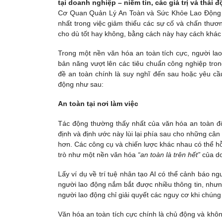
tại doanh nghiệp – niềm tin, các giá trị và th
Cơ Quan Quản Lý An Toàn và Sức Khỏe Lao Động H
nhất trong việc giảm thiểu các sự cố và chấn thươn
cho dù tốt hay không, bằng cách này hay cách khá
Trong một nền văn hóa an toàn tích cực, người lao
bản năng vượt lên các tiêu chuẩn công nghiệp tro
đề an toàn chính là suy nghĩ đến sau hoặc yêu c
động như sau:
An toàn tại nơi làm việc
Tác động thường thấy nhất của văn hóa an toàn đố
định và định ước này lùi lại phía sau cho những câ
hơn. Các công cụ và chiến lược khác nhau có thể h
trò như một nền văn hóa
“an toàn là trên hết”
của d
Lấy ví dụ về trí tuệ nhân tạo AI có thể cảnh báo n
người lao động nắm bắt được nhiều thông tin, nhưng
người lao động chỉ giải quyết các nguy cơ khi chúng 
Văn hóa an toàn tích cực chính là chủ động và khô