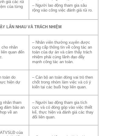
nh giá các rủi
– Người lao động tham gia sâu
hiệm của từng
rộng vào công việc đánh giá rủi ro.
 CẬY LẪN NHAU VÀ TRÁCH NHIỆM
– Nhân viên thường xuyên được
i cho nhân
cung cấp thông tin về công tác an
 liên quan đến
toàn của dự án và cảm thấy trách
c.
nhiệm phải cùng lãnh đạo đẩy
mạnh công tác an toàn.
n toàn do
– Cán bộ an toàn đóng vai trò then
hực hiện dự
chốt trong nhóm làm việc và có ý
kiến tại các buổi họp liên quan.
ng nhân tham
– Người lao động tham gia tích
ng đảm bảo an
cực và có đóng góp vào việc thiết
 họp về an
kế, thực hiện và đánh giá các thay
đổi liên quan.
c ATVSLĐ của