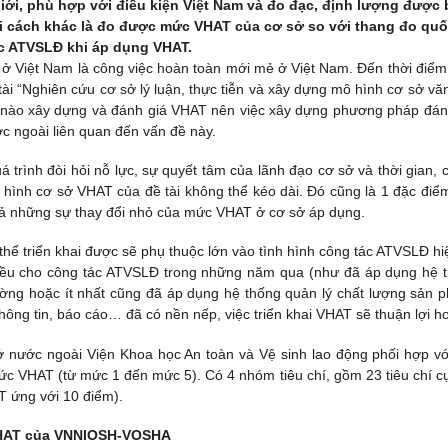
giới, phù hợp với điều kiện Việt Nam và đo đạc, định lượng được
i cách khác là đo được mức VHAT của cơ sở so với thang đo quố
ác ATVSLĐ khi áp dụng VHAT.
t ở Việt Nam là công việc hoàn toàn mới mẻ ở Việt Nam. Đến thời điểm
tài “Nghiên cứu cơ sở lý luận, thực tiễn và xây dựng mô hình cơ sở vă
ở nào xây dựng và đánh giá VHAT nên việc xây dựng phương pháp đán
ớc ngoài liên quan đến vấn đề này.
trình đòi hỏi nỗ lực, sự quyết tâm của lãnh đạo cơ sở và thời gian, c
hình cơ sở VHAT của đề tài không thể kéo dài. Đó cũng là 1 đặc điể
ả những sự thay đổi nhỏ của mức VHAT ở cơ sở áp dụng.
thể triển khai được sẽ phụ thuộc lớn vào tình hình công tác ATVSLĐ hiệ
hiều cho công tác ATVSLĐ trong những năm qua (như đã áp dụng hệ 
ường hoặc ít nhất cũng đã áp dụng hệ thống quản lý chất lượng sản 
thông tin, báo cáo… đã có nền nếp, việc triển khai VHAT sẽ thuận lợi h
ở nước ngoài Viện Khoa học An toàn và Vệ sinh lao động phối hợp vớ
 VHAT (từ mức 1 đến mức 5). Có 4 nhóm tiêu chí, gồm 23 tiêu chí cụ
 ứng với 10 điểm).
 VHAT của VNNIOSH-VOSHA