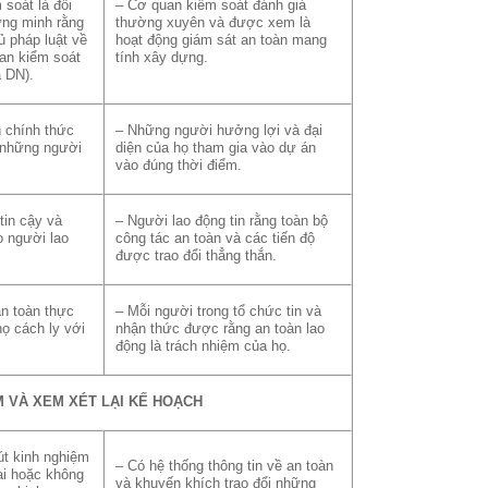
soát là đối
– Cơ quan kiểm soát đánh giá
ứng minh rằng
thường xuyên và được xem là
ủ pháp luật về
hoạt động giám sát an toàn mang
an kiểm soát
tính xây dựng.
a DN).
 chính thức
– Những người hưởng lợi và đại
 những người
diện của họ tham gia vào dự án
vào đúng thời điểm.
tin cậy và
– Người lao động tin rằng toàn bộ
o người lao
công tác an toàn và các tiến độ
được trao đổi thẳng thắn.
n toàn thực
– Mỗi người trong tổ chức tin và
họ cách ly với
nhận thức được rằng an toàn lao
động là trách nhiệm của họ.
ỂM VÀ XEM XÉT LẠI KẾ HOẠCH
út kinh nghiệm
– Có hệ thống thông tin về an toàn
ai hoặc không
và khuyến khích trao đổi những