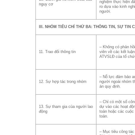
nghiệm thực hiện đá
nguy cơ
ro dựa vào kinh ng
người.
III. NHÓM TIÊU CHÍ THỨ BA: THÔNG TIN, SỰ TIN
– Không có phản hồ
11. Trao đổi thông tin
viên về các kết luận
ATVSLĐ của tổ chứ
– Nỗ lực đảm bảo a
12. Sự hợp tác trong nhóm
người ngoài nhóm t
án quy định.
– Chỉ có một số cô
13. Sự tham gia của người lao
dự vào các hoạt độ
động
toàn hoặc các cuộc
toàn.
– Mục tiêu công tá