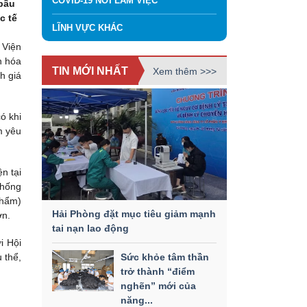
COVID-19 NƠI LÀM VIỆC
 bầu
c tế
LĨNH VỰC KHÁC
 Viện
n hóa
TIN MỚI NHẤT
Xem thêm >>>
h giá
ó khi
m yêu
n tại
thống
phẩm)
Hải Phòng đặt mục tiêu giảm mạnh
ơn.
tai nạn lao động
i Hội
 thể,
Sức khỏe tâm thần
trở thành “điểm
nghẽn” mới của
năng...