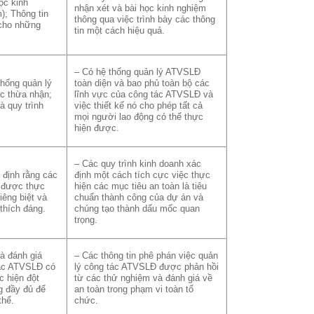
ọc kinh
nhận xét và bài học kinh nghiệm
); Thông tin
thông qua việc trình bày các thông
“cho những
tin một cách hiệu quả.
– Có hệ thống quản lý ATVSLĐ
hống quản lý
toàn diện và bao phủ toàn bộ các
 thừa nhận;
lĩnh vực của công tác ATVSLĐ và
à quy trình
việc thiết kế nó cho phép tất cả
mọi người lao động có thể thực
hiện được.
– Các quy trình kinh doanh xác
 định rằng các
định một cách tích cực việc thực
ã được thực
hiện các mục tiêu an toàn là tiêu
iêng biệt và
chuẩn thành công của dự án và
thích đáng.
chúng tạo thành dấu mốc quan
trọng.
à đánh giá
– Các thông tin phê phán việc quản
tác ATVSLĐ có
lý công tác ATVSLĐ được phản hồi
 hiện đột
từ các thử nghiệm và đánh giá về
g đầy đủ để
an toàn trong phạm vi toàn tổ
thể.
chức.