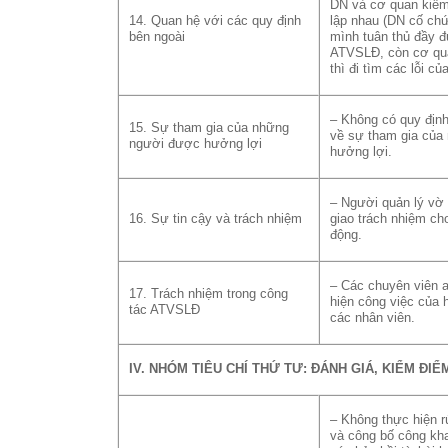
DN và cơ quan kiểm 
14. Quan hệ với các quy định
lập nhau (DN cố ch
bên ngoài
mình tuân thủ đầy đ
ATVSLĐ, còn cơ qu
thì đi tìm các lỗi củ
– Không có quy định
15. Sự tham gia của những
về sự tham gia của
người được hưởng lợi
hưởng lợi.
– Người quản lý vờ 
16. Sự tin cậy và trách nhiệm
giao trách nhiệm ch
động.
– Các chuyên viên a
17. Trách nhiệm trong công
hiện công việc của 
tác ATVSLĐ
các nhân viên.
IV. NHÓM TIÊU CHÍ THỨ TƯ: ĐÁNH GIÁ, KIỂM ĐI
– Không thực hiện r
và công bố công kh