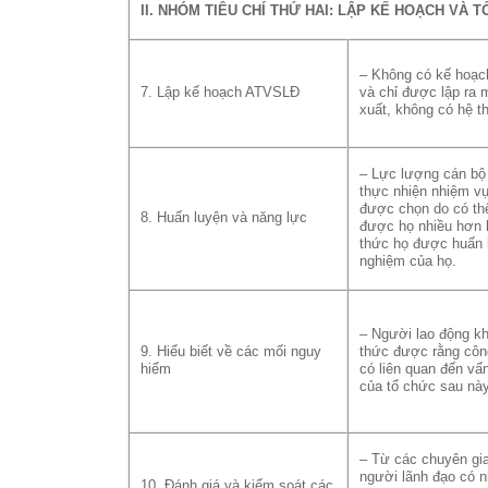
II. NHÓM TIÊU CHÍ THỨ HAI: LẬP KẾ HOẠCH VÀ 
– Không có kế hoạ
7. Lập kế hoạch ATVSLĐ
và chỉ được lập ra 
xuất, không có hệ t
– Lực lượng cán bộ
thực nhiện nhiệm v
được chọn do có th
8. Huấn luyện và năng lực
được họ nhiều hơn l
thức họ được huấn 
nghiệm của họ.
– Người lao động k
9. Hiểu biết về các mối nguy
thức được rằng côn
hiểm
có liên quan đến vấ
của tổ chức sau này
– Từ các chuyên gi
người lãnh đạo có n
10. Đánh giá và kiểm soát các