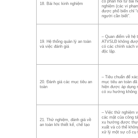
có phản hồi từ bài h
18. Bài học kinh nghiệm
nghiệm (các vi phạm
được phổ biến chỉ 
người cần biết”.
– Quan điểm về hệ t
19. Hệ thống quản lý an toàn
ATVSLĐ không được
và việc đánh giá
có các chính sách v
độc lập.
– Tiêu chuẩn để xác
20. Đánh giá các mục tiêu an
mục tiêu an toàn đ
toàn
hiện được áp dụng r
có xu hướng không 
– Việc thử nghiệm v
các mặt của công 
21. Thử nghiệm, đánh giá về
xu hướng được thực
an toàn khi thiết kế, chế tạo
xuất và có thể khôn
xử lý một sự cố cụ 