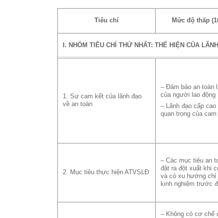
T
iêu chí
Mức độ thấp (1
I. NHÓM TIÊU CHÍ THỨ NHẤT: THỂ HIỆN CỦA LÃN
– Đảm bảo an toàn l
của người lao động
1. Sự cam kết của lãnh đạo
về an toàn
– Lãnh đạo cấp cao 
quan trọng của cam 
– Các mục tiêu an t
đặt ra đột xuất khi 
2. Mục tiêu thực hiện ATVSLĐ
và có xu hướng chỉ
kinh nghiệm trước đ
– Không có cơ chế 