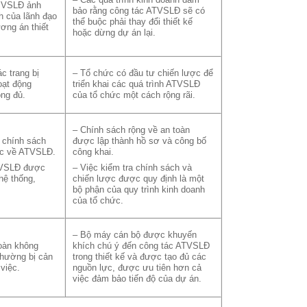
– Các quá trình kinh doanh đảm
n VSLĐ ảnh
bảo rằng công tác ATVSLĐ sẽ có
h của lãnh đạo
thể buộc phải thay đổi thiết kế
ơng án thiết
hoặc dừng dự án lại.
c trang bị
– Tổ chức có đầu tư chiến lược để
oạt động
triển khai các quá trình ATVSLĐ
ng đủ.
của tổ chức một cách rộng rãi.
– Chính sách rộng về an toàn
 chính sách
được lập thành hồ sơ và công bố
ợc về ATVSLĐ.
công khai.
TVSLĐ được
– Việc kiểm tra chính sách và
hệ thống,
chiến lược được quy định là một
bộ phận của quy trình kinh doanh
của tổ chức.
– Bộ máy cán bộ được khuyến
toàn không
khích chú ý đến công tác ATVSLĐ
thường bị cản
trong thiết kế và được tạo đủ các
 việc.
nguồn lực, được ưu tiên hơn cả
việc đảm bảo tiến độ của dự án.