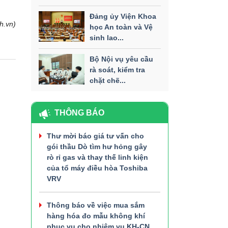
Đảng ủy Viện Khoa
h.vn)
học An toàn và Vệ
sinh lao...
Bộ Nội vụ yêu cầu
rà soát, kiểm tra
chặt chẽ...
THÔNG BÁO
Thư mời báo giá tư vấn cho
gói thầu Dò tìm hư hỏng gây
rò rỉ gas và thay thế linh kiện
của tổ máy điều hòa Toshiba
VRV
Thông báo về việc mua sắm
hàng hóa đo mẫu không khí
phục vụ cho nhiệm vụ KH-CN