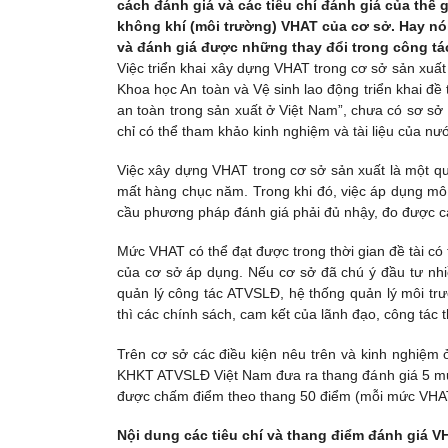
cách đánh giá và các tiêu chí đánh giá của thế 
không khí (môi trường) VHAT của cơ sở. Hay nó
và đánh giá được những thay đổi trong công t
Việc triển khai xây dựng VHAT trong cơ sở sản xuấ
Khoa học An toàn và Vệ sinh lao động triển khai đề 
an toàn trong sản xuất ở Việt Nam”, chưa có sơ s
chỉ có thể tham khảo kinh nghiệm và tài liệu của nư
Việc xây dựng VHAT trong cơ sở sản xuất là một quá 
mất hàng chục năm. Trong khi đó, việc áp dụng mô 
cầu phương pháp đánh giá phải đủ nhậy, đo được c
Mức VHAT có thể đạt được trong thời gian đề tài có 
của cơ sở áp dụng. Nếu cơ sở đã chú ý đầu tư n
quản lý công tác ATVSLĐ, hệ thống quản lý môi tr
thì các chính sách, cam kết của lãnh đạo, công tác 
Trên cơ sở các điều kiện nêu trên và kinh nghiệm 
KHKT ATVSLĐ Việt Nam đưa ra thang đánh giá 5 mức
được chấm điểm theo thang 50 điểm (mỗi mức VHAT
Nội dung các tiêu chí và thang điểm đánh giá