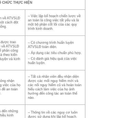
TỔ CHỨC THỰC HIỆN
– Việc lập kế hoạch chiến lược về
ch về ATVSLĐ
an toàn là công việc tất yếu và là
một cách đột
một bộ phận cốt lõi của các quy
hống.
trình kinh doanh.
 được trao
– Có chương trình huấn luyện
ụ về ATVSLĐ
ATVSLĐ toàn diện.
ể phân công
– Áp dụng các tiêu chuẩn phù hợp.
à theo kiến
– Có đánh giá hiệu quả của việc
luyện và kinh
huấn luyện.
– Tất cả nhân viên đều nhận diện
hông nhận
được các mối nguy hiểm mới và
g việc của họ
các nối nguy hiểm cũ và hoàn toàn
n đề an toàn
hiểu cách làm việc của họ ảnh
.
hưởng đến công tác an toàn thế
nào.
a đến những
– Thông tin về các nguy cơ luôn
hiều kinh
được sử dụng khi lập kế hoạch.