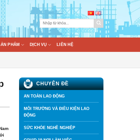
BẢN PHẨM
DỊCH VỤ
LIÊN HỆ
p
CHUYÊN ĐỀ
AN TOÀN LAO ĐỘNG
MÔI TRƯỜNG VÀ ĐIỀU KIỆN LAO
ĐỘNG
SỨC KHỎE NGHỀ NGHIỆP
 Nam
ới