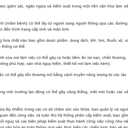
được giám sát, ngăn ngừa và kiểm soát trong một nền văn hóa làm vi
nh (mầm bệnh) có thể lây từ người sang người thông qua các đường
 đến trình trạng cấp tính và mãn tính.
g hóa chất nào bao gồm dược phẩm, dung dịch, khí, hơi, thuốc xịt, v
 thống cơ thể.
nh của nơi làm việc có thể gây ra hoặc tiềm ẩn tai nạn, chấn thương,
không phù hợp, sàn nhà nguy hiểm, thiết kế nơi làm việc kém).
iệc có thể gây tổn thương mô bằng cách truyền năng lượng từ các tác
ong môi trường lao động có thể gây căng thẳng, mệt mỏi hoặc các v
gừa lây nhiễm trong các cơ sở chăm sóc sức khỏe, ban quản lý và ngườ
 quan đến công việc và tuân thủ hệ thống phân cấp kiểm soát, bao gồ
 mối nguy và các biện pháp kiểm soát thực hành công việc cũng như vi
rợ văn hóa an toàn thông qua việc thực hiện các chiến lược bảo vệ an