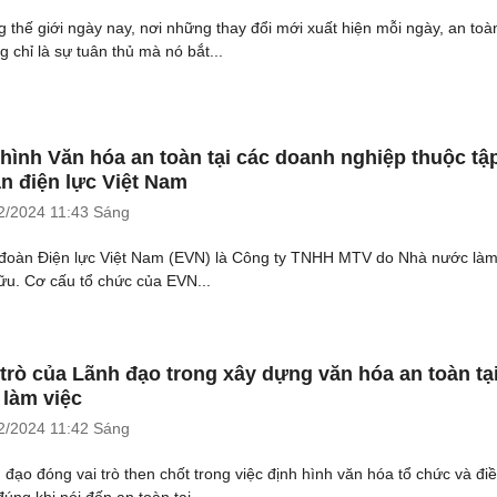
g thế giới ngày nay, nơi những thay đổi mới xuất hiện mỗi ngày, an toà
g chỉ là sự tuân thủ mà nó bắt...
hình Văn hóa an toàn tại các doanh nghiệp thuộc tậ
n điện lực Việt Nam
2/2024
11:43 Sáng
đoàn Điện lực Việt Nam (EVN) là Công ty TNHH MTV do Nhà nước làm
ữu. Cơ cấu tổ chức của EVN...
 trò của Lãnh đạo trong xây dựng văn hóa an toàn tạ
 làm việc
2/2024
11:42 Sáng
 đạo đóng vai trò then chốt trong việc định hình văn hóa tổ chức và đi
úng khi nói đến an toàn tại...