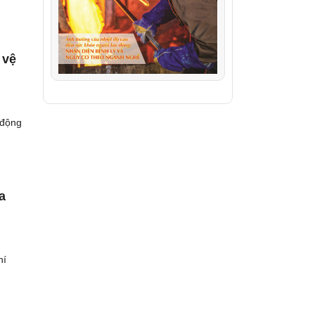
 vệ
 động
a
hí