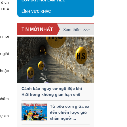
COVID-19 NƠI LÀM VIỆC
 đích
rị mà
LĨNH VỰC KHÁC
TIN MỚI NHẤT
Xem thêm >>>
n mọi
 giải
 hoặc
Cảnh báo nguy cơ ngộ độc khí
H₂S trong không gian hạn chế
 nhằm
Từ bữa cơm giữa ca
đến chiến lược giữ
sự an
chân người...