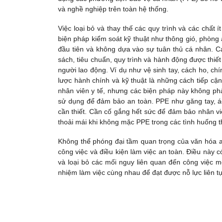
và nghề nghiệp trên toàn hệ thống.
Việc loại bỏ và thay thế các quy trình và các chấ
biện pháp kiểm soát kỹ thuật như thông gió, phòng
đầu tiên và không dựa vào sự tuân thủ cá nhân. C
sách, tiêu chuẩn, quy trình và hành động được thiết
người lao động. Ví dụ như vệ sinh tay, cách ho, ch
lược hành chính và kỹ thuật là những cách tiếp cậ
nhân viên y tế, nhưng các biện pháp này không phả
sử dụng để đảm bảo an toàn. PPE như găng tay, á
cần thiết. Cần cố gắng hết sức để đảm bảo nhân v
thoải mái khi không mặc PPE trong các tình huống t
Không thể phóng đại tầm quan trọng của văn hóa an 
công việc và điều kiện làm việc an toàn. Điều này c
và loại bỏ các mối nguy liên quan đến công việc m
nhiệm làm việc cùng nhau để đạt được nỗ lực liên tụ