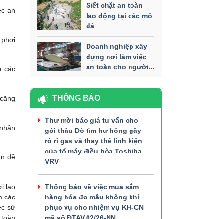
Siết chặt an toàn
ệc an
lao động tại các mỏ
đá
 phơi
Doanh nghiệp xây
dựng nơi làm việc
an toàn cho người...
à các
THÔNG BÁO
 căng
Thư mời báo giá tư vấn cho
 nhân
gói thầu Dò tìm hư hỏng gây
rò rỉ gas và thay thế linh kiện
của tổ máy điều hòa Toshiba
ấn đề
VRV
i lao
Thông báo về việc mua sắm
m các
hàng hóa đo mẫu không khí
ệc sử
phục vụ cho nhiệm vụ KH-CN
 toàn
mã số ĐTAV.02/26-NN