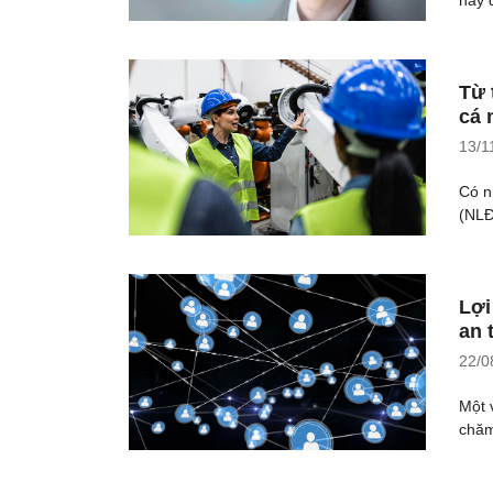
Từ 
cá 
13/1
Có n
(NLĐ
Lợi
an 
22/0
Một 
chăm