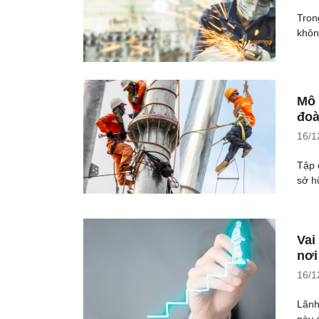
Tron
khôn
Mô 
đoà
16/1
Tập 
sở h
Vai
nơi
16/1
Lãnh
này đ