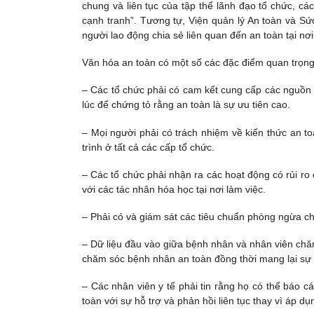
chung và liên tục của tập thể lãnh đạo tổ chức, c
cạnh tranh”. Tương tự, Viện quản lý An toàn và Sức
người lao động chia sẻ liên quan đến an toàn tại nơi
Văn hóa an toàn có một số các đặc điểm quan trọng
– Các tổ chức phải có cam kết cung cấp các nguồn 
lúc để chứng tỏ rằng an toàn là sự ưu tiên cao.
– Mọi người phải có trách nhiệm về kiến thức an to
trình ở tất cả các cấp tổ chức.
– Các tổ chức phải nhận ra các hoạt động có rủi r
với các tác nhân hóa học tại nơi làm việc.
– Phải có và giám sát các tiêu chuẩn phòng ngừa ch
– Dữ liệu đầu vào giữa bệnh nhân và nhân viên chă
chăm sóc bệnh nhân an toàn đồng thời mang lại sự a
– Các nhân viên y tế phải tin rằng họ có thể báo cá
toàn với sự hỗ trợ và phản hồi liên tục thay vì áp dụ