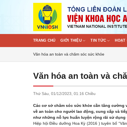
Skip
to
content
TRANG CHỦ
GIỚI THIỆU
TIN TỨC
HOẠT 
Văn hóa an toàn và chăm sóc sức khỏe
Văn hóa an toàn và ch
Thứ Sáu,
01/12/2023,
01:16 Chiều
Các cơ sở chăm sóc sức khỏe cần tăng cường 
về an toàn cho người lao động, cung cấp và tiế
như những nỗ lực huấn luyện rộng rãi sử dụng 
Hiệp hội Điều dưỡng Hoa Kỳ (2016 ) tuyên bố “Văn h