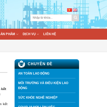
BẢN PHẨM
DỊCH VỤ
LIÊN HỆ
CHUYÊN ĐỀ
AN TOÀN LAO ĐỘNG
MÔI TRƯỜNG VÀ ĐIỀU KIỆN LAO
ĐỘNG
 kết
g
SỨC KHỎE NGHỀ NGHIỆP
m kết