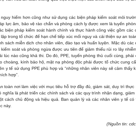
t ít nguy hiểm hơn cũng như sử dụng các biện pháp kiểm soát môi trườ
 áp lực âm, bảo vệ rào chắn và phòng cách ly được xem là tuyến phòn
ác biện pháp kiểm soát hành chính và thực hành công việc gồm các 
 lập trong tổ chức để hạn chế tiếp xúc mối nguy và cải thiện sự an toà
ính sách miễn dịch cho nhân viên, đào tạo và huấn luyện. Mặc dù các 
n kiểm soát và phòng ngừa được ưu tiên để giảm thiểu rủi ro lây nhiễ
i lúc nào cũng khả thi. Do đó, PPE, tuyến phòng thủ cuối cùng, phải
o choàng, kính bảo hộ, mặt nạ phòng độc phải được tổ chức cung cấ
iên y tế sử dụng PPE phù hợp và “những nhân viên này sẽ cảm thấy 
hích hợp”.
toàn nơi làm việc với mục tiêu hỗ trợ đầy đủ, giám sát, duy trì thực
ó nghĩa là phát triển các chính sách và các quy trình nhận dạng, giảm 
ột cách chủ động và hiệu quả. Ban quản lý và các nhân viên y tế có 
c này.
(Nguồn tin: cdc