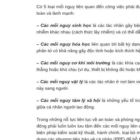
Có 5 loại mối nguy liên quan đến công việc phải 
toàn và lành mạnh:
– Các mối nguy sinh học
là các tác nhân gây bệ
nhiễm khác nhau (cách thức lây nhiễm) và có thể dẫn
– Các mối nguy hóa học
liên quan tới bất kỳ dạn
phân tử có khả năng gây độc tính hoặc kích thích hệ
– Các mối nguy cơ khí môi trường
là các khía cạ
thẳng hoặc khó chịu (ví dụ, thiết bị không đủ hoặc 
– Các mối nguy vật lý
là các tác nhân ở nơi làm v
này sang người.
– Các mối nguy tâm lý xã hội
là những yếu tố tr
giữa cá nhân người lao động.
Trong những nỗ lực liên tục về an toàn và phòng n
động phải luôn luôn lưu tâm đến các mối nguy liên
biện pháp kiểm soát kỹ thuật, hành chính, loại bỏ
dụng các phương tiện bảo vệ cá nhân (PPE) để hỗ t