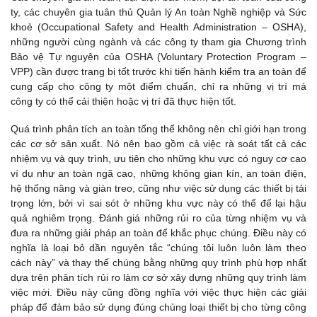
ty, các chuyên gia tuân thủ Quản lý An toàn Nghề nghiệp và Sức
khoẻ (Occupational Safety and Health Administration – OSHA),
những người cùng ngành và các công ty tham gia Chương trình
Bảo vệ Tự nguyện của OSHA (Voluntary Protection Program –
VPP) cần được trang bị tốt trước khi tiến hành kiểm tra an toàn để
cung cấp cho công ty một điểm chuẩn, chỉ ra những vị trí mà
công ty có thể cải thiện hoặc vị trí đã thực hiện tốt.
Quá trình phân tích an toàn tổng thể không nên chỉ giới hạn trong
các cơ sở sản xuất. Nó nên bao gồm cả việc rà soát tất cả các
nhiệm vụ và quy trình, ưu tiên cho những khu vực có nguy cơ cao
ví dụ như an toàn ngã cao, những không gian kín, an toàn điện,
hệ thống nâng và giàn treo, cũng như việc sử dụng các thiết bị tải
trọng lớn, bởi vì sai sót ở những khu vực này có thể để lại hậu
quả nghiêm trọng. Đánh giá những rủi ro của từng nhiệm vụ và
đưa ra những giải pháp an toàn để khắc phục chúng. Điều này có
nghĩa là loại bỏ dần nguyên tắc “chúng tôi luôn luôn làm theo
cách này” và thay thế chúng bằng những quy trình phù hợp nhất
dựa trên phân tích rủi ro làm cơ sở xây dựng những quy trình làm
việc mới. Điều này cũng đồng nghĩa với việc thực hiện các giải
pháp để đảm bảo sử dụng đúng chủng loại thiết bị cho từng công