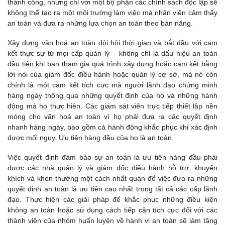
thành công, nhưng chỉ với một bộ phận các chính sách độc lập sẽ
không thể tạo ra một môi trường làm việc mà nhân viên cảm thấy
an toàn và đưa ra những lựa chọn an toàn theo bản năng.
Xây dựng văn hoá an toàn đòi hỏi thời gian và bắt đầu với cam
kết thực sự từ mọi cấp quản lý – không chỉ là dấu hiệu an toàn
đầu tiên khi bạn tham gia quá trình xây dựng hoặc cam kết bằng
lời nói của giám đốc điều hành hoặc quản lý cơ sở, mà nó còn
chính là một cam kết tích cực mà người lãnh đạo chứng minh
hàng ngày thông qua những quyết định của họ và những hành
động mà họ thực hiện. Các giám sát viên trực tiếp thiết lập nền
móng cho văn hoá an toàn vì họ phải đưa ra các quyết định
nhanh hàng ngày, bao gồm cả hành động khắc phục khi xác định
được mối nguy. Ưu tiên hàng đầu của họ là an toàn.
Việc quyết định đảm bảo sự an toàn là ưu tiên hàng đầu phải
được các nhà quản lý và giám đốc điều hành hỗ trợ, khuyến
khích và khen thưởng một cách nhất quán để việc đưa ra những
quyết định an toàn là ưu tiên cao nhất trong tất cả các cấp lãnh
đạo. Thực hiện các giải pháp để khắc phục những điều kiện
không an toàn hoặc sử dụng cách tiếp cận tích cực đối với các
thành viên của nhóm huấn luyện về hành vi an toàn sẽ làm tăng