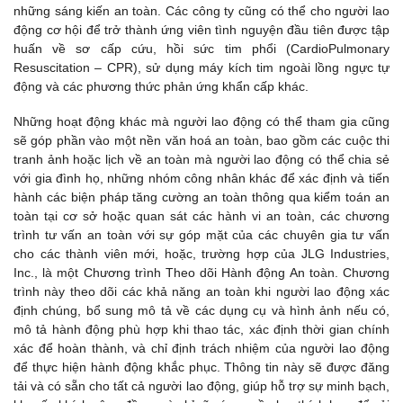
những sáng kiến an toàn. Các công ty cũng có thể cho người lao
động cơ hội để trở thành ứng viên tình nguyện đầu tiên được tập
huấn về sơ cấp cứu, hồi sức tim phổi (CardioPulmonary
Resuscitation – CPR), sử dụng máy kích tim ngoài lồng ngực tự
động và các phương thức phản ứng khẩn cấp khác.
Những hoạt động khác mà người lao động có thể tham gia cũng
sẽ góp phần vào một nền văn hoá an toàn, bao gồm các cuộc thi
tranh ảnh hoặc lịch về an toàn mà người lao động có thể chia sẻ
với gia đình họ, những nhóm công nhân khác để xác định và tiến
hành các biện pháp tăng cường an toàn thông qua kiểm toán an
toàn tại cơ sở hoặc quan sát các hành vi an toàn, các chương
trình tư vấn an toàn với sự góp mặt của các chuyên gia tư vấn
cho các thành viên mới, hoặc, trường hợp của JLG Industries,
Inc., là một Chương trình Theo dõi Hành động An toàn. Chương
trình này theo dõi các khả năng an toàn khi người lao động xác
định chúng, bổ sung mô tả về các dụng cụ và hình ảnh nếu có,
mô tả hành động phù hợp khi thao tác, xác định thời gian chính
xác để hoàn thành, và chỉ định trách nhiệm của người lao động
để thực hiện hành động khắc phục. Thông tin này sẽ được đăng
tải và có sẵn cho tất cả người lao động, giúp hỗ trợ sự minh bạch,