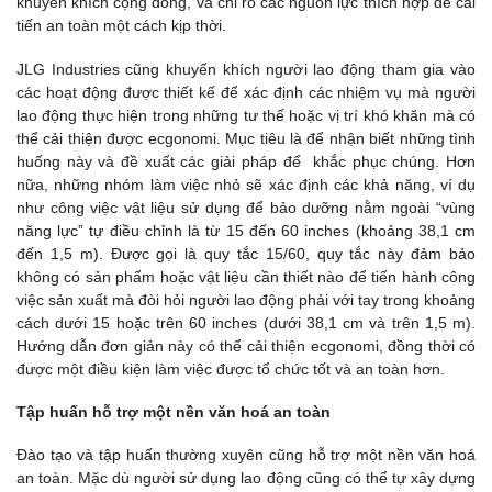
khuyến khích cộng đồng, và chỉ rõ các nguồn lực thích hợp để cải
tiến an toàn một cách kịp thời.
JLG Industries cũng khuyến khích người lao động tham gia vào
các hoạt động được thiết kế để xác định các nhiệm vụ mà người
lao động thực hiện trong những tư thế hoặc vị trí khó khăn mà có
thể cải thiện được ecgonomi. Mục tiêu là để nhận biết những tình
huống này và đề xuất các giải pháp để khắc phục chúng. Hơn
nữa, những nhóm làm việc nhỏ sẽ xác định các khả năng, ví dụ
như công việc vật liệu sử dụng để bảo dưỡng nằm ngoài “vùng
năng lực” tự điều chỉnh là từ 15 đến 60 inches (khoảng 38,1 cm
đến 1,5 m). Được gọi là quy tắc 15/60, quy tắc này đảm bảo
không có sản phẩm hoặc vật liệu cần thiết nào để tiến hành công
việc sản xuất mà đòi hỏi người lao động phải với tay trong khoảng
cách dưới 15 hoặc trên 60 inches (dưới 38,1 cm và trên 1,5 m).
Hướng dẫn đơn giản này có thể cải thiện ecgonomi, đồng thời có
được một điều kiện làm việc được tổ chức tốt và an toàn hơn.
Tập huấn hỗ trợ một nền văn hoá an toàn
Đào tạo và tập huấn thường xuyên cũng hỗ trợ một nền văn hoá
an toàn. Mặc dù người sử dụng lao động cũng có thể tự xây dựng