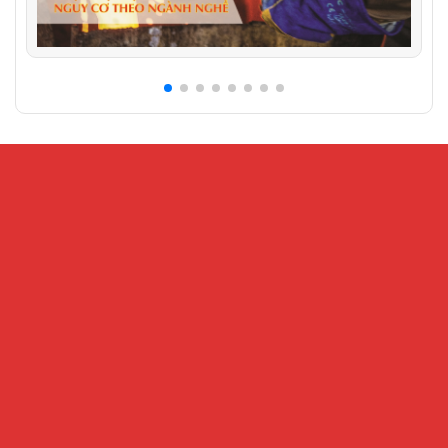
CỔNG THÔNG TIN ĐIỆN TỬ VIỆN KHOA HỌC AN
TOÀN VÀ VỆ SINH LAO ĐỘNG
Địa chỉ:
Số 99 Trần Quốc Toản, phường Cửa Nam, Hà Nội – Số
216 Nguyễn Trãi, phường Đại Mỗ, Hà Nội
Điện thoại:
024.32202207 -
Fax:
024-38221503
Email:
Banbientap@vnniosh.vn
Thông tin đăng tải có tính chất tham khảo, không có giá trị về mặt
pháp lý
Tháng hiện tại : 20656
This Year : 622330
Khách Online: 14