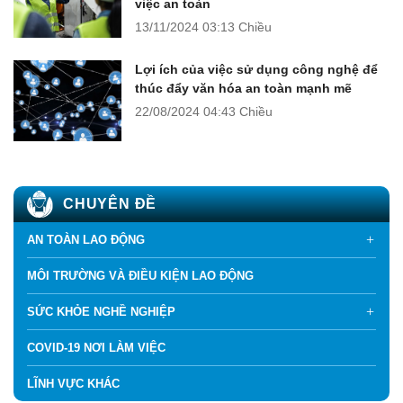
việc an toàn
13/11/2024
03:13 Chiều
Lợi ích của việc sử dụng công nghệ để
thúc đẩy văn hóa an toàn mạnh mẽ
22/08/2024
04:43 Chiều
CHUYÊN ĐỀ
AN TOÀN LAO ĐỘNG
MÔI TRƯỜNG VÀ ĐIỀU KIỆN LAO ĐỘNG
SỨC KHỎE NGHỀ NGHIỆP
COVID-19 NƠI LÀM VIỆC
LĨNH VỰC KHÁC