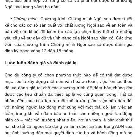
mục tiêu phù hợp với từng cơ sở và phải đạt được chất lượng
Ngôi sao trong vòng ba năm.
• Chứng minh
: Chương trình Chứng minh Ngôi sao được thiết
kế cho các cơ sở sản xuất với chất lượng Ngôi sao về an toàn và
bảo vệ sức khoẻ để kiểm tra các lựa chọn thay thế cho những
yêu cầu về sự đầy đủ và tính năng của Ngôi sao hiện có. Các ứng
viên của chương trình Chứng minh Ngôi sao sẽ được đánh giá
định kỳ trong vòng 12 đến 18 tháng.
Luôn luôn đánh giá và đánh giá lại
Cho dù công ty có chọn phương thức nào để có thể đạt được
mục tiêu là xây dựng một nền văn hoá an toàn, việc liên tục theo
dõi và đánh giá tại chỗ các chương trình để đảm bảo chúng đạt
được các tiêu chuẩn đã thiết lập là vô cùng quan trọng. Tất cả
nhắm đến mục tiêu tạo ra một môi trường làm việc hấp dẫn đối
với những người lao động mới cùng với một thái độ làm việc an
toàn, trong khi vẫn đảm bảo an toàn cho những người lao động
hiện có – một môi trường phát triển, nơi an toàn là bản chất thứ
hai cho tất cả người lao động và lãnh đạo, ăn sâu trong ADN của
họ, ảnh hưởng đến mọi quyết định của họ và hành động mà họ