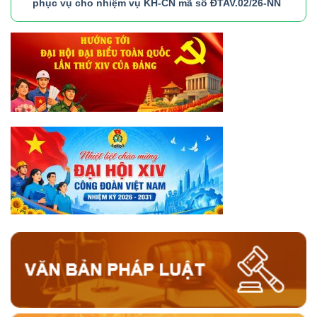
phục vụ cho nhiệm vụ KH-CN mã số ĐTAV.02/26-NN