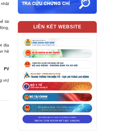
 nhật
ế tài
LIÊN KẾT WEBSITE
động,
i địa
an hệ
PV
g.vn)