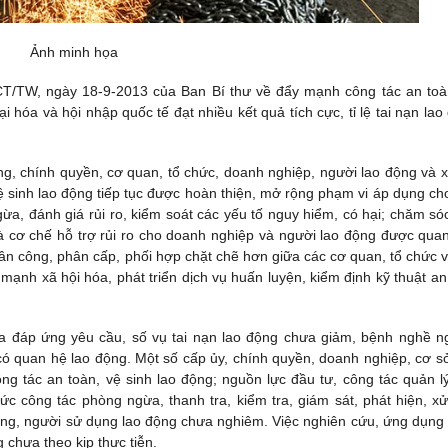
Ảnh minh họa
-CT/TW, ngày 18-9-2013 của Ban Bí thư về đẩy mạnh công tác an toà
i hóa và hội nhập quốc tế đạt nhiều kết quả tích cực, tỉ lệ tai nạn lao
ng, chính quyền, cơ quan, tổ chức, doanh nghiệp, người lao động và x
ệ sinh lao động tiếp tục được hoàn thiện, mở rộng phạm vi áp dụng ch
a, đánh giá rủi ro, kiểm soát các yếu tố nguy hiểm, có hại; chăm só
 và cơ chế hỗ trợ rủi ro cho doanh nghiệp và người lao động được qua
n công, phân cấp, phối hợp chặt chẽ hơn giữa các cơ quan, tổ chức v
ạnh xã hội hóa, phát triển dịch vụ huấn luyện, kiểm định kỹ thuật an
ưa đáp ứng yêu cầu, số vụ tai nạn lao động chưa giảm, bệnh nghề n
ó quan hệ lao động. Một số cấp ủy, chính quyền, doanh nghiệp, cơ s
ông tác an toàn, vệ sinh lao động; nguồn lực đầu tư, công tác quản l
công tác phòng ngừa, thanh tra, kiểm tra, giám sát, phát hiện, xử 
ộng, người sử dụng lao động chưa nghiêm. Việc nghiên cứu, ứng dụng
g chưa theo kịp thực tiễn.