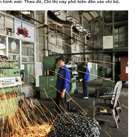
nh hình mới. Theo
đó,
Chỉ thị này phổ biến đến các chi bộ.