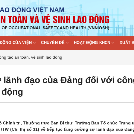
ĐỘNG CỦA VIỆN
CHUYÊN ĐỀ
HOẠT ĐỘNG KHCN
XUẤT 
ông tác an toàn, vệ sinh lao động
 lãnh đạo của Đảng đối với côn
o động
Bộ Chính trị, Thường trực Ban Bí thư, Trưởng Ban Tổ chức Trung
/TW (Chỉ thị số 31) về tiếp tục tăng cường sự lãnh đạo của Đản