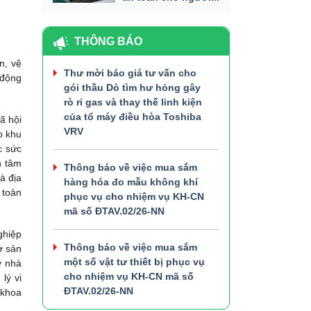
THÔNG BÁO
n, vệ
Thư mời báo giá tư vấn cho
 động
gói thầu Dò tìm hư hỏng gây
rò rỉ gas và thay thế linh kiện
của tổ máy điều hòa Toshiba
ã hội
VRV
o khu
c sức
n tâm
Thông báo về việc mua sắm
à địa
hàng hóa đo mẫu không khí
 toàn
phục vụ cho nhiệm vụ KH-CN
mã số ĐTAV.02/26-NN
ghiệp
Thông báo về việc mua sắm
ở sản
một số vật tư thiết bị phục vụ
ý nhà
cho nhiệm vụ KH-CN mã số
lý vi
ĐTAV.02/26-NN
 khoa