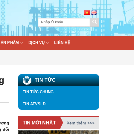
BẢN PHẨM
DỊCH VỤ
LIÊN HỆ
g
TIN TỨC
TIN TỨC CHUNG
TIN ATVSLĐ
TIN MỚI NHẤT
Xem thêm >>>
 ương
g đối