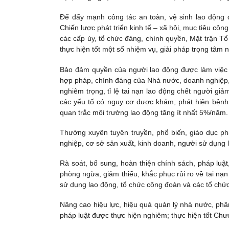
Để đẩy mạnh công tác an toàn, vệ sinh lao động đ
Chiến lược phát triển kinh tế – xã hội, mục tiêu cô
các cấp ủy, tổ chức đảng, chính quyền, Mặt trận Tổ 
thực hiện tốt một số nhiệm vụ, giải pháp trọng tâm 
Bảo đảm quyền của người lao động được làm việc tr
hợp pháp, chính đáng của Nhà nước, doanh nghiệp, t
nghiêm trọng, tỉ lệ tai nạn lao động chết người giả
các yếu tố có nguy cơ được khám, phát hiện bệnh 
quan trắc môi trường lao động tăng ít nhất 5%/năm.
Thường xuyên tuyên truyền, phổ biến, giáo dục phá
nghiệp, cơ sở sản xuất, kinh doanh, người sử dụng 
Rà soát, bổ sung, hoàn thiện chính sách, pháp luật,
phòng ngừa, giảm thiểu, khắc phục rủi ro về tai nạ
sử dụng lao động, tổ chức công đoàn và các tổ chứ
Nâng cao hiệu lực, hiệu quả quản lý nhà nước, phâ
pháp luật được thực hiện nghiêm; thực hiện tốt Chươ