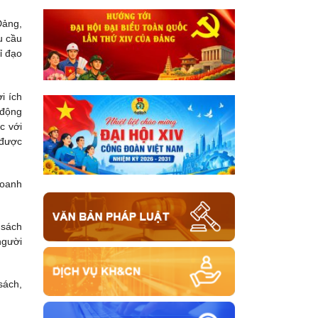
Đảng,
u cầu
ỉ đạo
i ích
 động
c với
 được
doanh
 sách
người
sách,