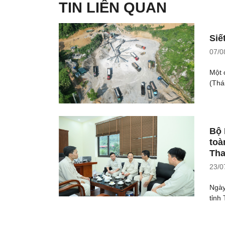
TIN LIÊN QUAN
Siế
07/0
Một 
(Thá
Bộ 
toà
Tha
23/0
Ngày
tỉnh