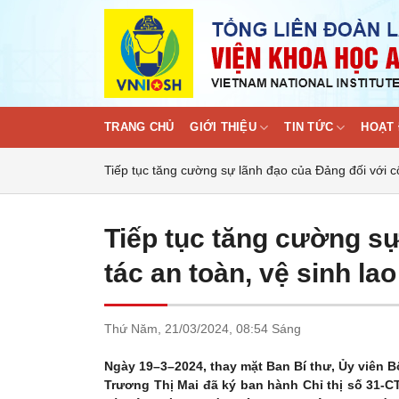
Skip
to
content
TRANG CHỦ
GIỚI THIỆU
TIN TỨC
HOẠT 
Tiếp tục tăng cường sự lãnh đạo của Đảng đối với c
Tiếp tục tăng cường sự
tác an toàn, vệ sinh la
Thứ Năm,
21/03/2024,
08:54 Sáng
Ngày 19
–
3
–
2024, thay mặt Ban Bí thư, Ủy viên 
Trương Thị Mai đã ký ban hành Chỉ thị số 31-CT