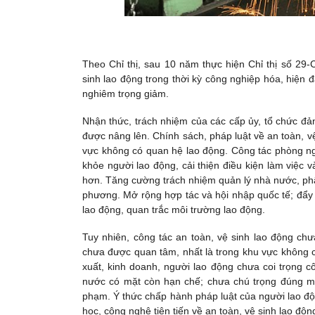
Theo Chỉ thị, sau 10 năm thực hiện Chỉ thị số 29
sinh lao động trong thời kỳ công nghiệp hóa, hiện đạ
nghiêm trọng giảm.
Nhận thức, trách nhiệm của các cấp ủy, tổ chức đả
được nâng lên. Chính sách, pháp luật về an toàn, v
vực không có quan hệ lao động. Công tác phòng ngừ
khỏe người lao động, cải thiện điều kiện làm việc
hơn. Tăng cường trách nhiệm quản lý nhà nước, phâ
phương. Mở rộng hợp tác và hội nhập quốc tế; đẩy m
lao động, quan trắc môi trường lao động.
Tuy nhiên, công tác an toàn, vệ sinh lao động ch
chưa được quan tâm, nhất là trong khu vực không c
xuất, kinh doanh, người lao động chưa coi trọng c
nước có mặt còn hạn chế; chưa chú trọng đúng mức 
phạm. Ý thức chấp hành pháp luật của người lao đ
học, công nghệ tiên tiến về an toàn, vệ sinh lao độn