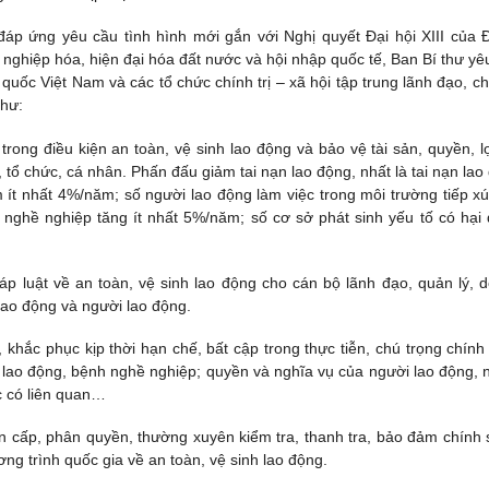
áp ứng yêu cầu tình hình mới gắn với Nghị quyết Đại hội XIII của 
ng nghiệp hóa, hiện đại hóa đất nước và hội nhập quốc tế, Ban Bí thư yê
quốc Việt Nam và các tổ chức chính trị – xã hội tập trung lãnh đạo, ch
như:
ong điều kiện an toàn, vệ sinh lao động và bảo vệ tài sản, quyền, lợ
ổ chức, cá nhân. Phấn đấu giảm tai nạn lao động, nhất là tai nạn lao
m ít nhất 4%/năm; số người lao động làm việc trong môi trường tiếp xú
nghề nghiệp tăng ít nhất 5%/năm; số cơ sở phát sinh yếu tố có hại
p luật về an toàn, vệ sinh lao động cho cán bộ lãnh đạo, quản lý, 
lao động và người lao động.
 khắc phục kịp thời hạn chế, bất cập trong thực tiễn, chú trọng chính
n lao động, bệnh nghề nghiệp; quyền và nghĩa vụ của người lao động, 
c có liên quan…
n cấp, phân quyền, thường xuyên kiểm tra, thanh tra, bảo đảm chính 
ng trình quốc gia về an toàn, vệ sinh lao động.