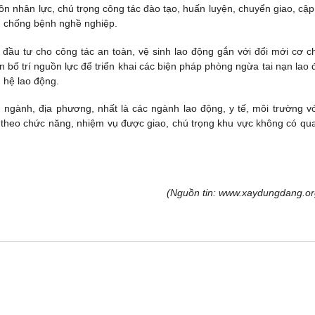
n nhân lực, chú trọng công tác đào tạo, huấn luyện, chuyển giao, cập
g, chống bệnh nghề nghiệp.
u tư cho công tác an toàn, vệ sinh lao động gắn với đổi mới cơ ch
 bố trí nguồn lực để triển khai các biện pháp phòng ngừa tai nạn lao 
 hệ lao động.
ngành, địa phương, nhất là các ngành lao động, y tế, môi trường vớ
 theo chức năng, nhiệm vụ được giao, chú trọng khu vực không có qu
(Nguồn tin: www.xaydungdang.or