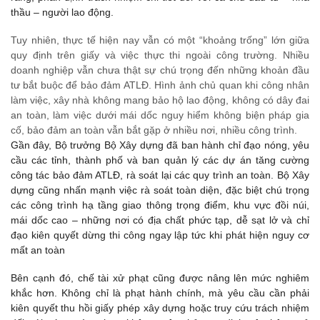
thầu – người lao động.
Tuy nhiên, thực tế hiện nay vẫn có một “khoảng trống” lớn giữa
quy định trên giấy và việc thực thi ngoài công trường. Nhiều
doanh nghiệp vẫn chưa thật sự chú trọng đến những khoản đầu
tư bắt buộc để bảo đảm ATLĐ. Hình ảnh chủ quan khi công nhân
làm việc, xây nhà không mang bảo hộ lao động, không có dây đai
an toàn, làm việc dưới mái dốc nguy hiểm không biện pháp gia
cố, bảo đảm an toàn vẫn bắt gặp ở nhiều nơi, nhiều công trình.
Gần đây, Bộ trưởng Bộ Xây dựng đã ban hành chỉ đạo nóng, yêu
cầu các tỉnh, thành phố và ban quản lý các dự án tăng cường
công tác bảo đảm ATLĐ, rà soát lại các quy trình an toàn. Bộ Xây
dựng cũng nhấn mạnh việc rà soát toàn diện, đặc biệt chú trọng
các công trình hạ tầng giao thông trọng điểm, khu vực đồi núi,
mái dốc cao – những nơi có địa chất phức tạp, dễ sạt lở và chỉ
đạo kiên quyết dừng thi công ngay lập tức khi phát hiện nguy cơ
mất an toàn
Bên cạnh đó, chế tài xử phạt cũng được nâng lên mức nghiêm
khắc hơn. Không chỉ là phạt hành chính, mà yêu cầu cần phải
kiên quyết thu hồi giấy phép xây dựng hoặc truy cứu trách nhiệm