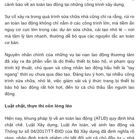
cảnh báo về an toàn lao động tại những công trình xây dựng.
Sự cố xảy ra trong quá trình sửa chữa nhà cũng chỉ ra rằng, rủi ro
an toàn lao động không chỉ nằm ở các công trình lớn, mà tiềm ẩn
nguy cơ cực lớn trong các dự án sửa chữa, cải tạo nhỏ lẻ – nơi
mà tâm lý làm nhanh, thường dễ bỏ qua các nguyên tắc an toàn
cơ bản.
Nguyên nhân chính của những vụ tai nạn lao động thương tâm
đã xảy ra đa phần vẫn là do thiếu thiết bị bảo hộ, vi phạm quy
trình kỹ thuật, chủ quan và công nhân lao động hầu hết là “tay
ngang” thời vụ chưa qua đào tạo. Đáng lưu ý hơn, tại nhiều công
trình sửa chữa, nhỏ lẻ, việc giám sát và ý thức trang bị thiết bị
bảo hộ lao động rất hời hợt, đến từ cả chủ thầu lẫn người lao
động.
Luật chặt, thực thi còn lỏng lẻo
Hiện nay, khung pháp lý về an toàn lao động (ATLĐ) quy định khá
chặt chẽ. Luật Xây dựng, Luật An toàn, vệ sinh lao động và
Thông tư số 04/2017/TT-BXD của Bộ Xây dựng đã định nghĩa rõ
ràng, phân định trách nhiệm chi tiết đối với cả chủ đầu tư – nhà