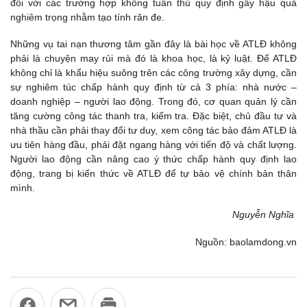
đối với các trường hợp không tuân thủ quy định gây hậu quả
nghiêm trọng nhằm tạo tính răn đe.
Những vụ tai nạn thương tâm gần đây là bài học về ATLĐ không
phải là chuyện may rủi mà đó là khoa học, là kỷ luật. Để ATLĐ
không chỉ là khẩu hiệu suông trên các công trường xây dựng, cần
sự nghiêm túc chấp hành quy định từ cả 3 phía: nhà nước –
doanh nghiệp – người lao động. Trong đó, cơ quan quản lý cần
tăng cường công tác thanh tra, kiểm tra. Đặc biệt, chủ đầu tư và
nhà thầu cần phải thay đổi tư duy, xem công tác bảo đảm ATLĐ là
ưu tiên hàng đầu, phải đặt ngang hàng với tiến độ và chất lượng.
Người lao động cần nâng cao ý thức chấp hành quy định lao
động, trang bị kiến thức về ATLĐ để tự bảo vệ chính bản thân
mình.
Nguyễn Nghĩa
Nguồn: baolamdong.vn