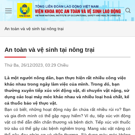
Skip
to
content
An toàn và vệ sinh tại nông trại
An toàn và vệ sinh tại nông trại
Thứ Ba,
26/12/2023,
03:29 Chiều
Là một người nông dân, bạn thực hiện rất nhiều công việc
khác nhau trong ngày làm việc của mình. Trong đó, bạn
thường xuyên tiếp xúc với động vật, di chuyển vật nặng, sử
dụng các loại máy móc khác nhau và nhiều loại hoá chất, kể
cả thuốc bảo vệ thực vật.
Bạn có biết, những hoạt động này ẩn chứa rất nhiều rủi ro? Bạn
và gia đình mình có thể gặp nguy hiểm? Ví dụ, tiếp xúc với động
vật có thể dẫn đến chấn thương và bệnh dịch. Tiếp xúc với thuốc
trừ sâu có thể gây các bệnh nghiêm trọng. Mang vác vật nặng có
thể gây đau nhức cơ và chấn thương. Sử dụng máy móc không