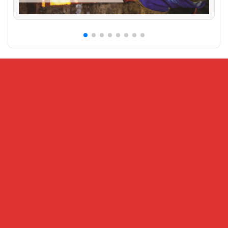
CỔNG THÔNG TIN ĐIỆN TỬ VIỆN KHOA HỌC AN
TOÀN VÀ VỆ SINH LAO ĐỘNG
Địa chỉ:
Số 99 Trần Quốc Toản, phường Cửa Nam, Hà Nội – Số
216 Nguyễn Trãi, phường Đại Mỗ, Hà Nội
Điện thoại:
024.32202207 -
Fax:
024-38221503
Email:
Banbientap@vnniosh.vn
Thông tin đăng tải có tính chất tham khảo, không có giá trị về mặt
pháp lý
Tháng hiện tại : 19984
This Year : 621658
Khách Online: 11