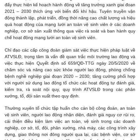
đẩy thực hiện kế hoạch hành động về tăng trưởng xanh giai đoạn
2021 – 2030 thích ứng với biến đổi khí hậu. Tuyên truyền vận
động thành lập, phát triển, đồng thời nâng cao chất lượng và hiệu
quả hoạt động của mạng lưới an toàn vệ sinh viên ở các doanh
nghiệp, cơ sở sản xuất thông qua việc rà soát và ban hành quy
chế hoạt động mạng lưới an toàn vệ sinh viên.
Chỉ đạo các cấp công đoàn giám sát việc thực hiện pháp luật về
ATVSLĐ, trọng tâm là vấn đề quan trắc môi trường lao động và
việc thực hiện Quyết định số 659/QĐ-TTG ngày 20/5/2020 về
chăm sóc và nâng cao sức khỏe người lao động, phòng chống
bệnh nghề nghiệp giai đoạn 2020 – 2030; tăng cường phối hợp
với người sử dụng lao động tổ chức các hoạt động tự đánh giá,
kiểm tra, rà soát nội quy, quy trình ATVSLĐ trong các phân
xưởng, tổ, đội sản xuất theo quy định.
Thường xuyên tổ chức tập huấn cho cán bộ công đoàn, an toàn
vệ sinh viên, người lao động nhận diện, đánh giá nguy cơ rủi ro,
cải thiện điều kiện làm việc an toàn, vệ sinh trong các doanh
nghiệp, cơ sở, tổ, đội, phân xưởng, nhà máy, các công trình xây
dựng, giao thông nơi đông người qua lại, các bệnh viện, cơ sở