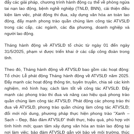
đẩy các giải pháp, chương trình hành động cụ thể về phòng ngừa
tai nạn lao động, bệnh nghề nghiệp (TNLĐ, BNN), cải thiện điều
kiện làm việc, phát động thi đua, xây dựng văn hóa an toàn lao
động, đẩy mạnh phong trào quần chúng làm công tác ATVSLĐ
trong các cấp, các ngành, các địa phương, doanh nghiệp và
người lao động.
Tháng hành động về ATVSLĐ tổ chức từ ngày 01 đến ngày
31/5/2025, phạm vi được triển khai ở các cấp công đoàn trong
tỉnh.
Theo đó, Tháng hành động về ATVSLĐ bao gồm các hoạt động:
Tổ chức Lễ phát động Tháng hành động về ATVSLĐ năm 2025.
Đẩy mạnh các hoạt động thông tin, tuyên truyền, chia sẻ các kinh
nghiệm, mô hình hay, cách làm tốt về công tác ATVSLĐ. Đẩy
mạnh các phong trào thi đua và nâng cao hiệu quả phong trào
quần chúng làm công tác ATVSLĐ. Phát động các phong trào thi
đua về ATVSLĐ, phong trào quần chúng làm công tác ATVSLĐ;
đổi mới nội dung, phương pháp thực hiện phong trào “Xanh –
Sạch – Đẹp, Bảo đảm ATVSLĐ” thiết thực, hiệu quả, phù hợp với
tình hình mới; quan tâm xây dựng văn hóa an toàn lao động tại
nơi làm việc; bảo đảm ATVSLĐ gắn với bảo vệ môi trường, thúc