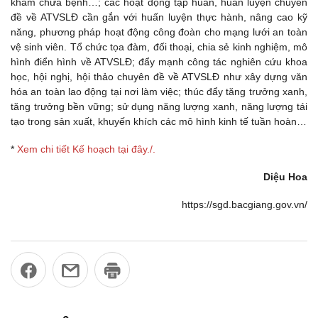
khám chữa bệnh…; các hoạt động tập huấn, huấn luyện chuyên
đề về ATVSLĐ cần gắn với huấn luyện thực hành, nâng cao kỹ
năng, phương pháp hoạt động công đoàn cho mạng lưới an toàn
vệ sinh viên. Tổ chức tọa đàm, đối thoại, chia sẻ kinh nghiệm, mô
hình điển hình về ATVSLĐ; đẩy mạnh công tác nghiên cứu khoa
học, hội nghị, hội thảo chuyên đề về ATVSLĐ như xây dựng văn
hóa an toàn lao động tại nơi làm việc; thúc đẩy tăng trưởng xanh,
tăng trưởng bền vững; sử dụng năng lượng xanh, năng lượng tái
tạo trong sản xuất, khuyến khích các mô hình kinh tế tuần hoàn…
*
Xem chi tiết Kế hoạch tại đây./.
Diệu Hoa
https://sgd.bacgiang.gov.vn/