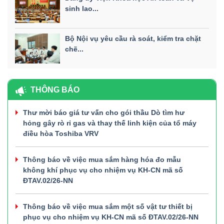
sinh lao...
Bộ Nội vụ yêu cầu rà soát, kiểm tra chặt
chẽ...
THÔNG BÁO
Thư mời báo giá tư vấn cho gói thầu Dò tìm hư
hỏng gây rò rỉ gas và thay thế linh kiện của tổ máy
điều hòa Toshiba VRV
Thông báo về việc mua sắm hàng hóa đo mẫu
không khí phục vụ cho nhiệm vụ KH-CN mã số
ĐTAV.02/26-NN
Thông báo về việc mua sắm một số vật tư thiết bị
phục vụ cho nhiệm vụ KH-CN mã số ĐTAV.02/26-NN