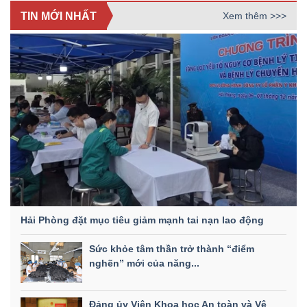
TIN MỚI NHẤT
Xem thêm >>>
Hải Phòng đặt mục tiêu giảm mạnh tai nạn lao động
Sức khỏe tâm thần trở thành “điểm
nghẽn” mới của năng...
Đảng ủy Viện Khoa học An toàn và Vệ