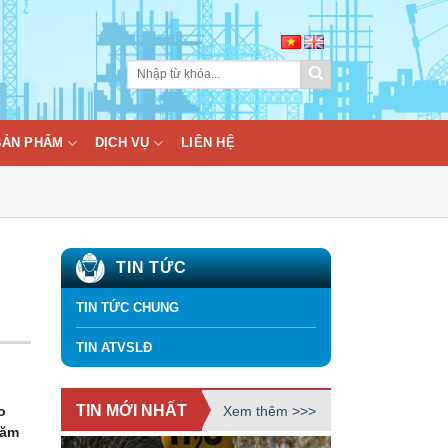
BẢN PHẨM
DỊCH VỤ
LIÊN HỆ
TIN TỨC
TIN TỨC CHUNG
TIN ATVSLĐ
TIN MỚI NHẤT
Xem thêm >>>
o
năm