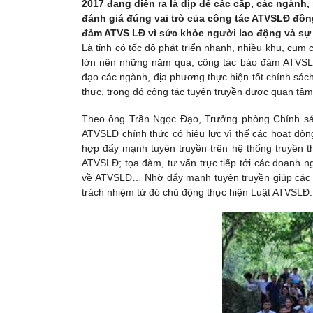
2017 đang diễn ra là dịp để các cấp, các ngành
đánh giá đúng vai trò của công tác ATVSLĐ đồng
đảm ATVS LĐ vì sức khỏe người lao động và sự 
Là tỉnh có tốc độ phát triển nhanh, nhiều khu, cụm 
lớn nên những năm qua, công tác bảo đảm ATVSLĐ
đạo các ngành, địa phương thực hiện tốt chính sác
thực, trong đó công tác tuyên truyền được quan tâm
Theo ông Trần Ngọc Đạo, Trưởng phòng Chính sác
ATVSLĐ chính thức có hiệu lực vì thế các hoạt độn
hợp đẩy mạnh tuyên truyền trên hệ thống truyền th
ATVSLĐ; tọa đàm, tư vấn trực tiếp tới các doanh ng
về ATVSLĐ… Nhờ đẩy mạnh tuyên truyền giúp các c
trách nhiệm từ đó chủ động thực hiện Luật ATVSLĐ.