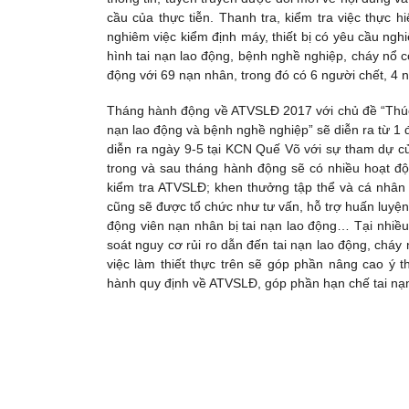
cầu của thực tiễn. Thanh tra, kiểm tra việc thực 
nghiêm việc kiểm định máy, thiết bị có yêu cầu ng
hình tai nạn lao động, bệnh nghề nghiệp, cháy nổ c
động với 69 nạn nhân, trong đó có 6 người chết, 4 
Tháng hành động về ATVSLĐ 2017 với chủ đề “Thúc 
nạn lao động và bệnh nghề nghiệp” sẽ diễn ra từ 1 
diễn ra ngày 9-5 tại KCN Quế Võ với sự tham dự c
trong và sau tháng hành động sẽ có nhiều hoạt độn
kiểm tra ATVSLĐ; khen thưởng tập thể và cá nhân
cũng sẽ được tổ chức như tư vấn, hỗ trợ huấn luyệ
động viên nạn nhân bị tai nạn lao động… Tại nhiề
soát nguy cơ rủi ro dẫn đến tai nạn lao động, chá
việc làm thiết thực trên sẽ góp phần nâng cao ý 
hành quy định về ATVSLĐ, góp phần hạn chế tai nạn,