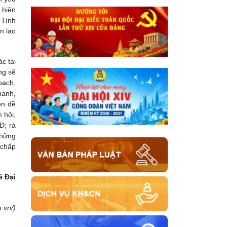
 hiện
 Tình
n lao
c tai
ng sẽ
oạch,
hanh,
ên đề
 hỏi,
Đ; rà
Những
 chấp
ê Đại
.vn/)