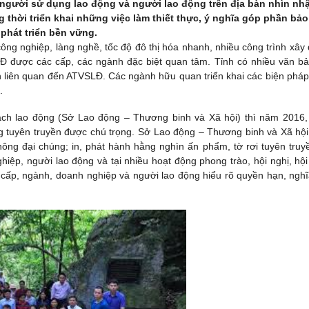
, người sử dụng lao động và người lao động trên địa bàn nhìn nh
 thời triển khai những việc làm thiết thực, ý nghĩa góp phần bảo
phát triển bền vững.
công nghiệp, làng nghề, tốc độ đô thị hóa nhanh, nhiều công trình xây
 được các cấp, các ngành đặc biệt quan tâm. Tỉnh có nhiều văn bả
h liên quan đến ATVSLĐ. Các ngành hữu quan triển khai các biện pháp 
.
h lao động (Sở Lao động – Thương binh và Xã hội) thì năm 2016,
g tuyên truyền được chú trọng. Sở Lao động – Thương binh và Xã hội
ông đại chúng; in, phát hành hằng nghìn ấn phẩm, tờ rơi tuyên truy
hiệp, người lao động và tại nhiều hoạt động phong trào, hội nghị, hội
ấp, ngành, doanh nghiệp và người lao động hiểu rõ quyền hạn, nghĩ