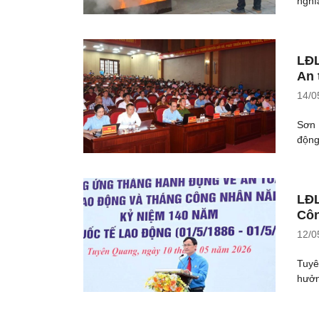
nghĩ
LĐL
An 
14/0
Sơn 
động
LĐL
Côn
12/0
Tuyê
hưởn