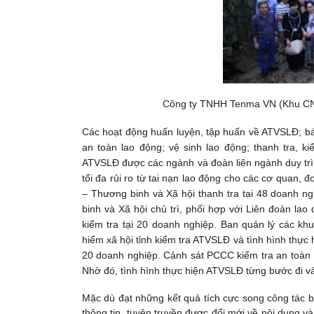
Công ty TNHH Tenma VN (Khu CN 
Các hoạt động huấn luyện, tập huấn về ATVSLĐ; báo
an toàn lao động; vệ sinh lao động; thanh tra, 
ATVSLĐ được các ngành và đoàn liên ngành duy trì 
tối đa rủi ro từ tai nạn lao động cho các cơ quan,
– Thương binh và Xã hội thanh tra tại 48 doanh n
binh và Xã hội chủ trì, phối hợp với Liên đoàn la
kiểm tra tại 20 doanh nghiệp. Ban quản lý các kh
hiểm xã hội tỉnh kiểm tra ATVSLĐ và tình hình thực 
20 doanh nghiệp. Cảnh sát PCCC kiểm tra an toàn 
Nhờ đó, tình hình thực hiện ATVSLĐ từng bước đi v
Mặc dù đạt những kết quả tích cực song công tác
thông tin, tuyên truyền được đổi mới về nội dung 