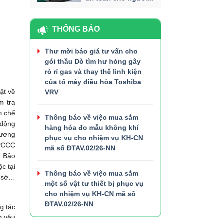
THÔNG BÁO
Thư mời báo giá tư vấn cho
gói thầu Dò tìm hư hỏng gây
rò rỉ gas và thay thế linh kiện
của tổ máy điều hòa Toshiba
ặt về
VRV
m tra
n chế
Thông báo về việc mua sắm
 động
hàng hóa đo mẫu không khí
hương
phục vụ cho nhiệm vụ KH-CN
 PCCC
mã số ĐTAV.02/26-NN
. Bảo
c tại
Thông báo về việc mua sắm
ơ sở…
một số vật tư thiết bị phục vụ
cho nhiệm vụ KH-CN mã số
ĐTAV.02/26-NN
g tác
n yêu