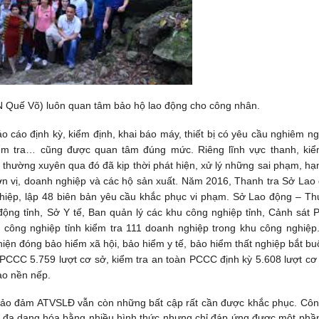
Quế Võ) luôn quan tâm bảo hộ lao động cho công nhân.
 cáo định kỳ, kiểm định, khai báo máy, thiết bị có yêu cầu nghiêm ng
kiểm tra… cũng được quan tâm đúng mức. Riêng lĩnh vực thanh, kiể
thường xuyên qua đó đã kịp thời phát hiện, xử lý những sai phạm, hạ
 đơn vị, doanh nghiệp và các hộ sản xuất. Năm 2016, Thanh tra Sở Lao
ghiệp, lập 48 biên bản yêu cầu khắc phục vi phạm. Sở Lao động – T
o động tỉnh, Sở Y tế, Ban quản lý các khu công nghiệp tỉnh, Cảnh sát
u công nghiệp tỉnh kiểm tra 111 doanh nghiệp trong khu công nghiệp
hiện đóng bảo hiểm xã hội, bảo hiểm y tế, bảo hiểm thất nghiệp bắt buộ
PCCC 5.759 lượt cơ sở, kiểm tra an toàn PCCC định kỳ 5.608 lượt c
ào nền nếp.
 bảo đảm ATVSLĐ vẫn còn những bất cập rất cần được khắc phục. Côn
và đa dạng hóa bằng nhiều hình thức nhưng chỉ đáp ứng được một phầ