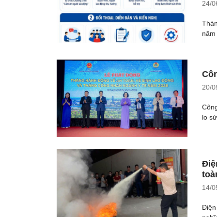
24/0
Thán
năm 
Côn
20/0
Công
lo sứ
Điệ
toà
14/0
Điện