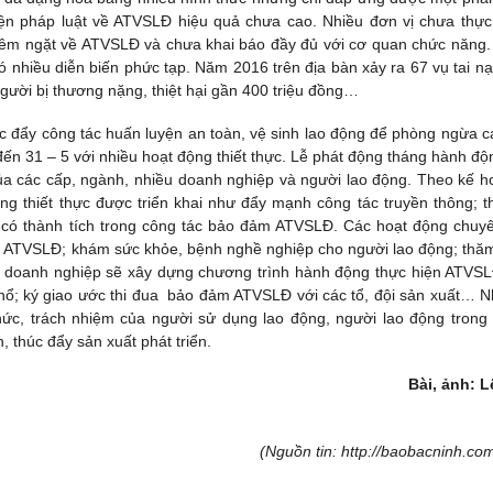
hiện pháp luật về ATVSLĐ hiệu quả chưa cao. Nhiều đơn vị chưa thực
hiêm ngặt về ATVSLĐ và chưa khai báo đầy đủ với cơ quan chức năng.
ó nhiều diễn biến phức tạp. Năm 2016 trên địa bàn xảy ra 67 vụ tai nạ
người bị thương nặng, thiệt hại gần 400 triệu đồng…
đẩy công tác huấn luyện an toàn, vệ sinh lao động để phòng ngừa cá
đến 31 – 5 với nhiều hoạt động thiết thực. Lễ phát động tháng hành độ
ủa các cấp, ngành, nhiều doanh nghiệp và người lao động. Theo kế h
g thiết thực được triển khai như đẩy mạnh công tác truyền thông; t
 có thành tích trong công tác bảo đảm ATVSLĐ. Các hoạt động chuy
n ATVSLĐ; khám sức khỏe, bệnh nghề nghiệp cho người lao động; thăm
u doanh nghiệp sẽ xây dựng chương trình hành động thực hiện ATVSL
y nổ; ký giao ước thi đua bảo đảm ATVSLĐ với các tổ, đội sản xuất… 
thức, trách nhiệm của người sử dụng lao động, người lao động trong
 thúc đẩy sản xuất phát triển.
Bài, ảnh: L
(Nguồn tin: http://baobacninh.com