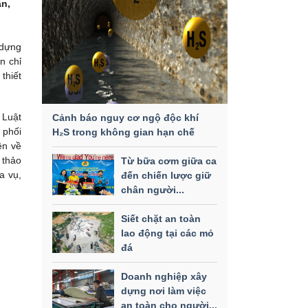
ận,
 dựng
n chỉ
thiết
 Luật
Cảnh báo nguy cơ ngộ độc khí
 phối
H₂S trong không gian hạn chế
ền về
 thảo
Từ bữa cơm giữa ca
a vụ,
đến chiến lược giữ
chân người...
Siết chặt an toàn
lao động tại các mỏ
đá
Doanh nghiệp xây
dựng nơi làm việc
an toàn cho người...