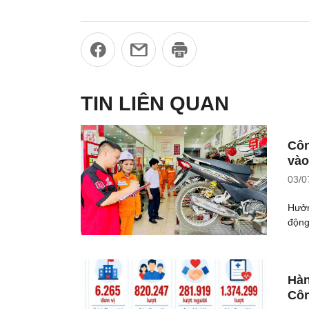
TIN LIÊN QUAN
Côn
vào
03/0
Hưởn
động
Hàn
Côn