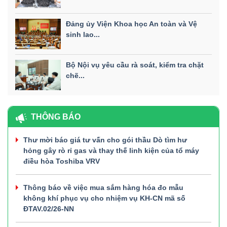
Đảng ủy Viện Khoa học An toàn và Vệ
sinh lao...
Bộ Nội vụ yêu cầu rà soát, kiểm tra chặt
chẽ...
THÔNG BÁO
Thư mời báo giá tư vấn cho gói thầu Dò tìm hư
hỏng gây rò rỉ gas và thay thế linh kiện của tổ máy
điều hòa Toshiba VRV
Thông báo về việc mua sắm hàng hóa đo mẫu
không khí phục vụ cho nhiệm vụ KH-CN mã số
ĐTAV.02/26-NN