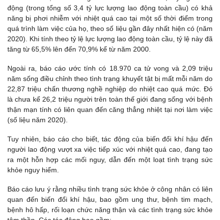
động (trong tổng số 3,4 tỷ lực lượng lao động toàn cầu) có khả
năng bị phơi nhiễm với nhiệt quá cao tại một số thời điểm trong
quá trình làm việc của họ, theo số liệu gần đây nhất hiện có (năm
2020). Khi tính theo tỷ lệ lực lượng lao động toàn cầu, tỷ lệ này đã
tăng từ 65,5% lên đến 70,9% kể từ năm 2000.
Ngoài ra, báo cáo ước tính có 18.970 ca tử vong và 2,09 triệu
năm sống điều chỉnh theo tình trạng khuyết tật bị mất mỗi năm do
22,87 triệu chấn thương nghề nghiệp do nhiệt cao quá mức. Đó
là chưa kể 26,2 triệu người trên toàn thế giới đang sống với bệnh
thận mạn tính có liên quan đến căng thẳng nhiệt tại nơi làm việc
(số liệu năm 2020).
Tuy nhiên, báo cáo cho biết, tác động của biến đổi khí hậu đến
người lao động vượt xa việc tiếp xúc với nhiệt quá cao, đang tạo
ra một hỗn hợp các mối nguy, dẫn đến một loạt tình trạng sức
khỏe nguy hiểm.
Báo cáo lưu ý rằng nhiều tình trạng sức khỏe ở công nhân có liên
quan đến biến đổi khí hậu, bao gồm ung thư, bệnh tim mạch,
bệnh hô hấp, rối loạn chức năng thận và các tình trạng sức khỏe