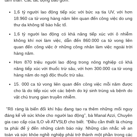
tâm thần. Các tác động bao gồm:
1,6 tỷ người lao động tiếp xúc với bức xạ tia UV, với hơn
18.960 ca tử vong hàng năm liên quan đến công việc do ung
thư da không tế bào hắc tố.
1,6 tỷ người lao động có khả năng tiếp xúc với ô nhiễm
không khí nơi làm việc, dẫn đến 860.000 ca tử vong liên
quan đến công việc ở những công nhân làm việc ngoài trời
hàng năm.
Hơn 870 triệu người lao động trong nông nghiệp có khả
năng tiếp xúc với thuốc trừ sâu, với hơn 300.000 ca tử vong
hàng năm do ngộ độc thuốc trừ sâu.
15. 000 ca tử vong liên quan đến công việc mỗi năm được
cho là do tiếp xúc với các bệnh do ký sinh trùng và bệnh do
vật chủ trung gian truyền nhiễm.
“Rõ ràng là biến đổi khí hậu đang tạo ra thêm những mối nguy
đáng kể về sức khỏe cho người lao động”, bà Manal Azzi, Chuyên
gia cao cấp của ILO về ATVSLĐ cho biết. “Điều cần thiết là chúng
ta phải để ý đến những cảnh báo này. Những cân nhắc về an
toàn và sức khỏe nghề nghiệp phải trở thành một phần trong các