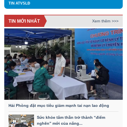
TIN ATVSLĐ
TIN MỚI NHẤT
Xem thêm >>>
Hải Phòng đặt mục tiêu giảm mạnh tai nạn lao động
Sức khỏe tâm thần trở thành “điểm
nghẽn” mới của năng...