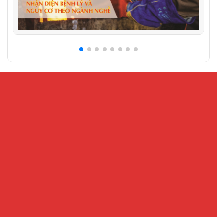
CỔNG THÔNG TIN ĐIỆN TỬ VIỆN KHOA HỌC AN
TOÀN VÀ VỆ SINH LAO ĐỘNG
Địa chỉ:
Số 99 Trần Quốc Toản, phường Cửa Nam, Hà Nội – Số
216 Nguyễn Trãi, phường Đại Mỗ, Hà Nội
Điện thoại:
024.32202207 -
Fax:
024-38221503
Email:
Banbientap@vnniosh.vn
Thông tin đăng tải có tính chất tham khảo, không có giá trị về mặt
pháp lý
Tháng hiện tại : 31122
This Year : 632796