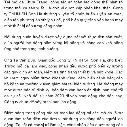
Tại mỏ đá Khưa Trạng, công tác an toàn lao động thể hiện rõ
trong mỗi ca sản xuất. Là đơn vị được cấp phép khai thác, Công
ty TNHH SH Sơn Hà thường xuyên tổ chức huấn luyện an toàn,
diễn tập phương án xử lý sự cố, phổ biến quy trình vận hành máy
móc thiết bị đến từng công nhân.
Nội dung huấn luyện được xây dựng sát với thực tiễn sản xuất,
giúp người lao động nắm vững kỹ năng và nâng cao khả năng
ứng phó trong mọi tình huống.
Ông Tạ Văn Bửu, Giám đốc Công ty TNHH SH Sơn Hà, cho biết:
Trước mỗi ca làm việc, công nhân đều được phổ biến kỹ lưỡng
các quy định an toàn, kiểm tra tình trạng thiết bị và sức khỏe. Các
khu vực nguy hiểm được khoanh vùng, cắm biển cảnh báo; cán
bộ kỹ thuật thường xuyên giám sát tại hiện trường. Hệ thống máy
móc được bảo trì định kỳ, bảo đảm vận hành ổn định, hạn chế tối
đa sự cố. Nhờ đó, từ năm 2023 đi vào hoạt động cho đến nay,
Công ty chưa để xảy ra tai nạn lao động.
Điểm sáng trong công tác an toàn lao động tại các mỏ đá là sự
quan tâm toàn diện của đơn vị sử dụng lao động đến người lao
động. Tại tất cả các vị trí làm việc, công nhân đều được trang cấp