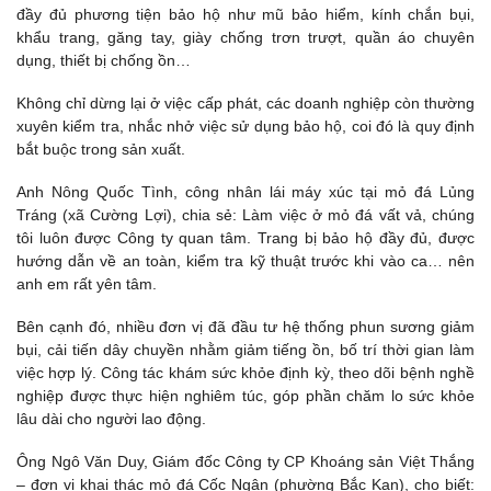
đầy đủ phương tiện bảo hộ như mũ bảo hiểm, kính chắn bụi,
khẩu trang, găng tay, giày chống trơn trượt, quần áo chuyên
dụng, thiết bị chống ồn…
Không chỉ dừng lại ở việc cấp phát, các doanh nghiệp còn thường
xuyên kiểm tra, nhắc nhở việc sử dụng bảo hộ, coi đó là quy định
bắt buộc trong sản xuất.
Anh Nông Quốc Tình, công nhân lái máy xúc tại mỏ đá Lủng
Tráng (xã Cường Lợi), chia sẻ: Làm việc ở mỏ đá vất vả, chúng
tôi luôn được Công ty quan tâm. Trang bị bảo hộ đầy đủ, được
hướng dẫn về an toàn, kiểm tra kỹ thuật trước khi vào ca… nên
anh em rất yên tâm.
Bên cạnh đó, nhiều đơn vị đã đầu tư hệ thống phun sương giảm
bụi, cải tiến dây chuyền nhằm giảm tiếng ồn, bố trí thời gian làm
việc hợp lý. Công tác khám sức khỏe định kỳ, theo dõi bệnh nghề
nghiệp được thực hiện nghiêm túc, góp phần chăm lo sức khỏe
lâu dài cho người lao động.
Ông Ngô Văn Duy, Giám đốc Công ty CP Khoáng sản Việt Thắng
– đơn vị khai thác mỏ đá Cốc Ngận (phường Bắc Kạn), cho biết: