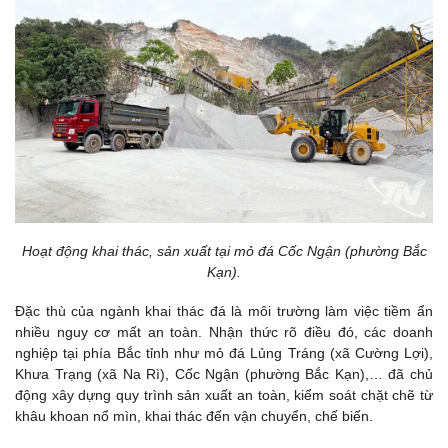
Hoạt động khai thác, sản xuất tại mỏ đá Cốc Ngận (phường Bắc
Kạn).
Đặc thù của ngành khai thác đá là môi trường làm việc tiềm ẩn
nhiều nguy cơ mất an toàn. Nhận thức rõ điều đó, các doanh
nghiệp tại phía Bắc tỉnh như mỏ đá Lủng Tráng (xã Cường Lợi),
Khưa Trạng (xã Na Rì), Cốc Ngận (phường Bắc Kạn),… đã chủ
động xây dựng quy trình sản xuất an toàn, kiểm soát chặt chẽ từ
khâu khoan nổ mìn, khai thác đến vận chuyển, chế biến.