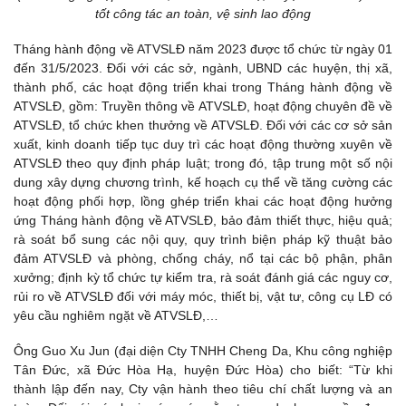
tốt công tác an toàn, vệ sinh lao động
Tháng hành động về ATVSLĐ năm 2023 được tổ chức từ ngày 01
đến 31/5/2023. Đối với các sở, ngành, UBND các huyện, thị xã,
thành phố, các hoạt động triển khai trong Tháng hành động về
ATVSLĐ, gồm: Truyền thông về ATVSLĐ, hoạt động chuyên đề về
ATVSLĐ, tổ chức khen thưởng về ATVSLĐ. Đối với các cơ sở sản
xuất, kinh doanh tiếp tục duy trì các hoạt động thường xuyên về
ATVSLĐ theo quy định pháp luật; trong đó, tập trung một số nội
dung xây dựng chương trình, kế hoạch cụ thể về tăng cường các
hoạt động phối hợp, lồng ghép triển khai các hoạt động hưởng
ứng Tháng hành động về ATVSLĐ, bảo đảm thiết thực, hiệu quả;
rà soát bổ sung các nội quy, quy trình biện pháp kỹ thuật bảo
đảm ATVSLĐ và phòng, chống cháy, nổ tại các bộ phận, phân
xưởng; định kỳ tổ chức tự kiểm tra, rà soát đánh giá các nguy cơ,
rủi ro về ATVSLĐ đối với máy móc, thiết bị, vật tư, công cụ LĐ có
yêu cầu nghiêm ngặt về ATVSLĐ,…
Ông Guo Xu Jun (đại diện Cty TNHH Cheng Da, Khu công nghiệp
Tân Đức, xã Đức Hòa Hạ, huyện Đức Hòa) cho biết: “Từ khi
thành lập đến nay, Cty vận hành theo tiêu chí chất lượng và an