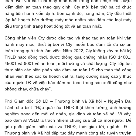
toàn. Đối với các loại máy móc nằm trong danh mục cần được
kiểm định an toàn theo quy định, Cty mời bên thứ ba có chức
năng tiến hành kiểm định. Bên cạnh đó, hàng năm, Cty đều thiết
lập kế hoạch bảo dưỡng máy móc nhằm bảo đảm các loại máy
đều trong tình trạng hoạt động tốt và an toàn nhất.
Công nhân viên Cty được đào tạo về thao tác an toàn khi vận
hành máy móc, thiết bị bởi vì Cty muốn bảo đảm tối đa sự an
toàn trong quá trình làm việc. Năm 2022, Cty không xảy ra bất kỳ
TNLĐ nào; đồng thời, được thông qua chứng nhận ISO 14001,
45001 và 9001 về an toàn, môi trường và chất lượng. Cty tiếp tục
thực hiện các biện pháp bảo đảm an toàn LĐ cho toàn thể công
nhân viên theo các kế hoạch đặt ra, tăng cường nâng cao ý thức
của người LĐ về việc bảo đảm an toàn trong sản xuất cũng như
phòng cháy, chữa cháy”.
Phó Giám đốc Sở LĐ – Thương binh và Xã hội – Nguyễn Đại
Tánh cho biết: “Hậu quả của TNLĐ thật khôn lường, ảnh hưởng
nghiêm trọng đến mỗi cá nhân, gia đình và toàn xã hội. Vì vậy,
bảo đảm ATVSLĐ là trách nhiệm chung của tất cả mọi người. Để
góp phần giảm thiểu các vụ TNLĐ, thời gian tới, ngành LĐ –
Thương binh và Xã hội tiếp tục đẩy mạnh công tác tuyên truyền