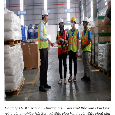
Công ty TNHH Dịch vụ, Thương mại, Sản xuất Kho vận Hòa Phát
(Khu công nghiệp Hải Sơn, xã Đức Hòa Hạ, huyện Đức Hòa) làm