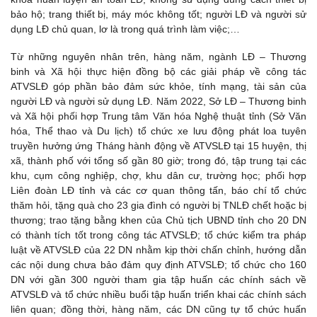
bảo hộ; trang thiết bị, máy móc không tốt; người LĐ và người sử
dụng LĐ chủ quan, lơ là trong quá trình làm việc;…
Từ những nguyên nhân trên, hàng năm, ngành LĐ – Thương
binh và Xã hội thực hiện đồng bộ các giải pháp về công tác
ATVSLĐ góp phần bảo đảm sức khỏe, tính mạng, tài sản của
người LĐ và người sử dụng LĐ. Năm 2022, Sở LĐ – Thương binh
và Xã hội phối hợp Trung tâm Văn hóa Nghệ thuật tỉnh (Sở Văn
hóa, Thể thao và Du lịch) tổ chức xe lưu động phát loa tuyên
truyền hưởng ứng Tháng hành động về ATVSLĐ tại 15 huyện, thị
xã, thành phố với tổng số gần 80 giờ; trong đó, tập trung tại các
khu, cụm công nghiệp, chợ, khu dân cư, trường học; phối hợp
Liên đoàn LĐ tỉnh và các cơ quan thông tấn, báo chí tổ chức
thăm hỏi, tặng quà cho 23 gia đình có người bị TNLĐ chết hoặc bị
thương; trao tặng bằng khen của Chủ tịch UBND tỉnh cho 20 DN
có thành tích tốt trong công tác ATVSLĐ; tổ chức kiểm tra pháp
luật về ATVSLĐ của 22 DN nhằm kịp thời chấn chỉnh, hướng dẫn
các nội dung chưa bảo đảm quy định ATVSLĐ; tổ chức cho 160
DN với gần 300 người tham gia tập huấn các chính sách về
ATVSLĐ và tổ chức nhiều buổi tập huấn triển khai các chính sách
liên quan; đồng thời, hàng năm, các DN cũng tự tổ chức huấn