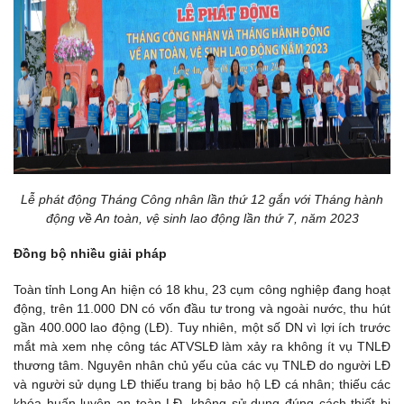
Lễ phát động Tháng Công nhân lần thứ 12 gắn với Tháng hành
động về An toàn, vệ sinh lao động lần thứ 7, năm 2023
Đồng bộ nhiều giải pháp
Toàn tỉnh Long An hiện có 18 khu, 23 cụm công nghiệp đang hoạt
động, trên 11.000 DN có vốn đầu tư trong và ngoài nước, thu hút
gần 400.000 lao động (LĐ). Tuy nhiên, một số DN vì lợi ích trước
mắt mà xem nhẹ công tác ATVSLĐ làm xảy ra không ít vụ TNLĐ
thương tâm. Nguyên nhân chủ yếu của các vụ TNLĐ do người LĐ
và người sử dụng LĐ thiếu trang bị bảo hộ LĐ cá nhân; thiếu các
khóa huấn luyện an toàn LĐ, không sử dụng đúng cách thiết bị