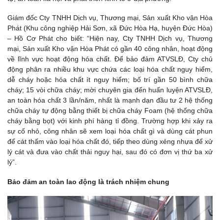
Giám đốc Cty TNHH Dịch vụ, Thương mại, Sản xuất Kho vận Hòa
Phát (Khu công nghiệp Hải Sơn, xã Đức Hòa Hạ, huyện Đức Hòa)
– Hồ Cơ Phát cho biết: “Hiện nay, Cty TNHH Dịch vụ, Thương
mại, Sản xuất Kho vận Hòa Phát có gần 40 công nhân, hoạt động
về lĩnh vực hoạt động hóa chất. Để bảo đảm ATVSLĐ, Cty chủ
động phân ra nhiều khu vực chứa các loại hóa chất nguy hiểm,
dễ cháy hoặc hóa chất ít nguy hiểm; bố trí gần 50 bình chữa
cháy; 15 vòi chữa cháy; mời chuyên gia đến huấn luyện ATVSLĐ,
an toàn hóa chất 3 lần/năm, nhất là mạnh dạn đầu tư 2 hệ thống
chữa cháy tự động bằng thiết bị chữa cháy Foam (hệ thống chữa
cháy bằng bọt) với kinh phí hàng tỉ đồng. Trường hợp khi xảy ra
sự cố nhỏ, công nhân sẽ xem loại hóa chất gì và dùng cát phun
để cát thấm vào loại hóa chất đó, tiếp theo dùng xẻng nhựa để xử
lý cát và đưa vào chất thải nguy hại, sau đó có đơn vị thứ ba xử
lý”.
Bảo đảm an toàn lao động là trách nhiệm chung