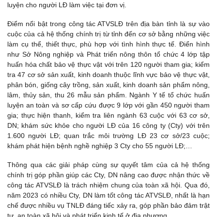
luyện cho người LĐ làm việc tại đơn vị.
Điểm nổi bật trong công tác ATVSLĐ trên địa bàn tỉnh là sự vào
cuộc của cả hệ thống chính trị từ tỉnh đến cơ sở bằng những việc
làm cụ thể, thiết thực, phù hợp với tình hình thực tế. Điển hình
như Sở Nông nghiệp và Phát triển nông thôn tổ chức 4 lớp tập
huấn hóa chất bảo vệ thực vật với trên 120 người tham gia; kiểm
tra 47 cơ sở sản xuất, kinh doanh thuộc lĩnh vực bảo vệ thực vật,
phân bón, giống cây trồng, sản xuất, kinh doanh sản phẩm nông,
lâm, thủy sản, thu 26 mẫu sản phẩm. Ngành Y tế tổ chức huấn
luyện an toàn và sơ cấp cứu được 9 lớp với gần 450 người tham
gia; thực hiện thanh, kiểm tra liên ngành 63 cuộc với 63 cơ sở,
DN; khám sức khỏe cho người LĐ của 16 công ty (Cty) với trên
1.600 người LĐ; quan trắc môi trường LĐ 23 cơ sở/23 cuộc;
khám phát hiện bệnh nghề nghiệp 3 Cty cho 55 người LĐ;…
Thông qua các giải pháp cùng sự quyết tâm của cả hệ thống
chính trị góp phần giúp các Cty, DN nâng cao được nhận thức về
công tác ATVSLĐ là trách nhiệm chung của toàn xã hội. Qua đó,
năm 2023 có nhiều Cty, DN làm tốt công tác ATVSLĐ, nhất là hạn
chế được nhiều vụ TNLĐ đáng tiếc xảy ra, góp phần bảo đảm trật
tự, an toàn xã hội và phát triển kinh tế ở địa phương.