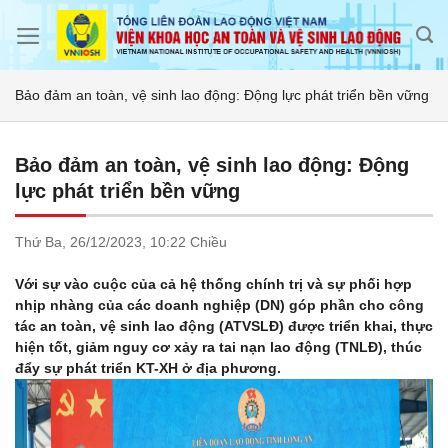
Skip
to
content
Bảo đảm an toàn, vệ sinh lao động: Động lực phát triển bền vững
Bảo đảm an toàn, vệ sinh lao động: Động
lực phát triển bền vững
Thứ Ba,
26/12/2023,
10:22 Chiều
Với sự vào cuộc của cả hệ thống chính trị và sự phối hợp
nhịp nhàng của các doanh nghiệp (DN) góp phần cho công
tác an toàn, vệ sinh lao động (ATVSLĐ) được triển khai, thực
hiện tốt, giảm nguy cơ xảy ra tai nạn lao động (TNLĐ), thúc
đẩy sự phát triển KT-XH ở địa phương.