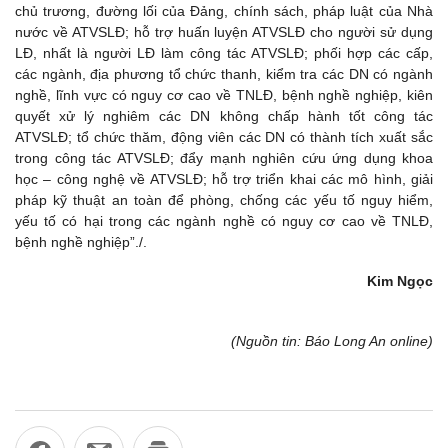
chủ trương, đường lối của Đảng, chính sách, pháp luật của Nhà
nước về ATVSLĐ; hỗ trợ huấn luyện ATVSLĐ cho người sử dụng
LĐ, nhất là người LĐ làm công tác ATVSLĐ; phối hợp các cấp,
các ngành, địa phương tổ chức thanh, kiểm tra các DN có ngành
nghề, lĩnh vực có nguy cơ cao về TNLĐ, bệnh nghề nghiệp, kiên
quyết xử lý nghiêm các DN không chấp hành tốt công tác
ATVSLĐ; tổ chức thăm, động viên các DN có thành tích xuất sắc
trong công tác ATVSLĐ; đẩy mạnh nghiên cứu ứng dụng khoa
học – công nghệ về ATVSLĐ; hỗ trợ triển khai các mô hình, giải
pháp kỹ thuật an toàn để phòng, chống các yếu tố nguy hiểm,
yếu tố có hại trong các ngành nghề có nguy cơ cao về TNLĐ,
bệnh nghề nghiệp”./.
Kim Ngọc
(Nguồn tin: Báo Long An online)