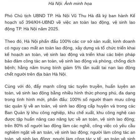
Hà Nội. Ảnh minh họa
Phó Chủ tịch UBND TP. Hà Nội Vũ Thu Hà đã ký ban hành Kế
hoạch số 394/KH-UBND về việc an toàn lao động, vệ sinh lao
động TP. Hà Nội năm 2025.
Theo đó, Hà Nội phấn đấu 100% các cơ sở sản xuất, kinh doanh
có nguy cao mất an toàn lao động, xây dựng và tổ chức triển khai
kế hoạch an toàn, vệ sinh lao động và triển khai các biện pháp
bảo đảm công tác an toàn, vệ sinh lao động và phòng, chống dịch
bệnh; hằng năm trung bình giảm 5% tần suất tai nạn lao động
chết người trên địa bàn Hà Nội.
Cùng với đó, đẩy mạnh công tác tuyên truyền, huấn luyện an
toàn, vệ sinh lao động bằng nhiều hình thức phong phú, đa dạng
trong tình hình mới, phấn đấu: 100% số người tham mưu công
tác quản lý về an toàn, vệ sinh lao động cấp huyện và trong các
Ban Quản lý khu công nghiệp, khu chế xuất, khu công nghệ cao
được tập huấn nâng cao năng lực về an toàn, vệ sinh lao động;
trên 80% số người lao động làm các nghề, công việc có yêu cầu
nghiêm ngặt về an toàn, vệ sinh lao động; người làm công tác an
toàn, vệ sinh lao động; người làm công tác y tế; an toàn vệ sinh