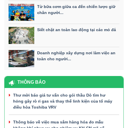
Từ bữa cơm giữa ca đến chiến lược giữ
chân người...
Siết chặt an toàn lao động tại các mỏ đá
Doanh nghiệp xây dựng nơi làm việc an
toàn cho người...
THÔNG BÁO
Thư mời báo giá tư vấn cho gói thầu Dò tìm hư
hỏng gây rò rỉ gas và thay thế linh kiện của tổ máy
điều hòa Toshiba VRV
Thông báo về việc mua sắm hàng hóa đo mẫu
không khí phục vụ cho nhiệm vụ KH-CN mã số