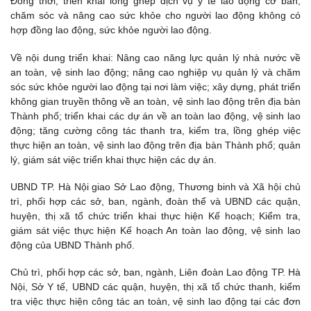
Đồng thời, triển khai lồng ghép dịch vụ y tế lao động cơ bản,
chăm sóc và nâng cao sức khỏe cho người lao động không có
hợp đồng lao động, sức khỏe người lao động.
Về nội dung triển khai: Nâng cao năng lực quản lý nhà nước về
an toàn, vệ sinh lao động; nâng cao nghiệp vụ quản lý và chăm
sóc sức khỏe người lao động tại nơi làm việc; xây dựng, phát triển
không gian truyền thông về an toàn, vệ sinh lao động trên địa bàn
Thành phố; triển khai các dự án về an toàn lao động, vệ sinh lao
động; tăng cường công tác thanh tra, kiểm tra, lồng ghép việc
thực hiện an toàn, vệ sinh lao động trên địa bàn Thành phố; quản
lý, giám sát việc triển khai thực hiện các dự án.
UBND TP. Hà Nội giao Sở Lao động, Thương binh và Xã hội chủ
trì, phối hợp các sở, ban, ngành, đoàn thể và UBND các quận,
huyện, thị xã tổ chức triển khai thực hiện Kế hoạch; Kiểm tra,
giám sát việc thực hiện Kế hoạch An toàn lao động, vệ sinh lao
động của UBND Thành phố.
Chủ trì, phối hợp các sở, ban, ngành, Liên đoàn Lao động TP. Hà
Nội, Sở Y tế, UBND các quận, huyện, thị xã tổ chức thanh, kiểm
tra việc thực hiện công tác an toàn, vệ sinh lao động tại các đơn