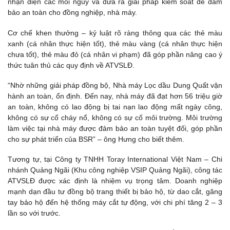
nhận diện các mối nguy và đưa ra giải pháp kiểm soát để đảm
bảo an toàn cho đồng nghiệp, nhà máy.
Cơ chế khen thưởng – kỷ luật rõ ràng thông qua các thẻ màu
xanh (cá nhân thực hiện tốt), thẻ màu vàng (cá nhân thực hiện
chưa tốt), thẻ màu đỏ (cá nhân vi phạm) đã góp phần nâng cao ý
thức tuân thủ các quy định về ATVSLĐ.
“Nhờ những giải pháp đồng bộ, Nhà máy Lọc dầu Dung Quất vận
hành an toàn, ổn định. Đến nay, nhà máy đã đạt hơn 56 triệu giờ
an toàn, không có lao động bị tai nạn lao động mất ngày công,
không có sự cố cháy nổ, không có sự cố môi trường. Môi trường
làm việc tại nhà máy được đảm bảo an toàn tuyệt đối, góp phần
cho sự phát triển của BSR” – ông Hưng cho biết thêm.
Tương tự, tại Công ty TNHH Toray International Việt Nam – Chi
nhánh Quảng Ngãi (Khu công nghiệp VSIP Quảng Ngãi), công tác
ATVSLĐ được xác định là nhiệm vụ trọng tâm. Doanh nghiệp
mạnh dạn đầu tư đồng bộ trang thiết bị bảo hộ, từ dao cắt, găng
tay bảo hộ đến hệ thống máy cắt tự động, với chi phí tăng 2 – 3
lần so với trước.