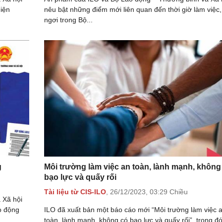
diện
nêu bật những điểm mới liên quan đến thời giờ làm việc,
ngơi trong Bộ...
g
Môi trường làm việc an toàn, lành mạnh, không
bạo lực và quấy rối
Tài liệu từ CIS-ILO
,
26/12/2023,
03:29 Chiều
 Xã hội
o động
ILO đã xuất bản một báo cáo mới “Môi trường làm việc 
toàn, lành mạnh, không có bạo lực và quấy rối”, trong đ