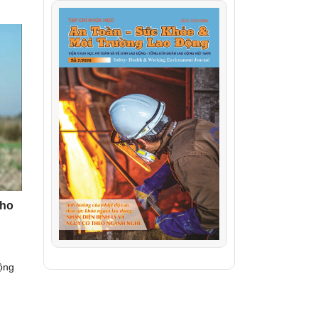
cho
ộng