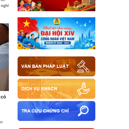
 nghỉ
 có
an
ó