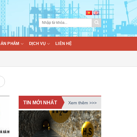
BẢN PHẨM
DỊCH VỤ
LIÊN HỆ
TIN MỚI NHẤT
Xem thêm >>>