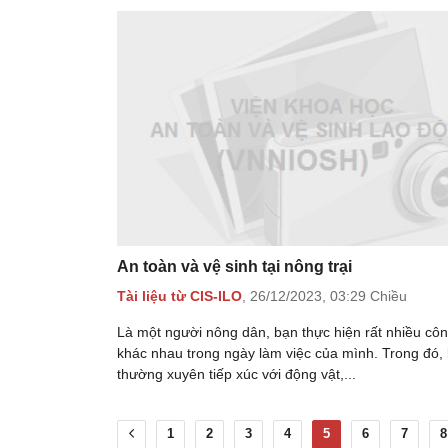
An toàn và vệ sinh tại nông trại
Tài liệu từ CIS-ILO
,
26/12/2023,
03:29 Chiều
Là một người nông dân, bạn thực hiện rất nhiều côn
khác nhau trong ngày làm việc của mình. Trong đó,
thường xuyên tiếp xúc với động vật,...
1
2
3
4
5
6
7
8