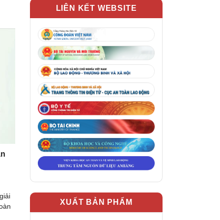
LIÊN KẾT WEBSITE
ân
giải
XUẤT BẢN PHẨM
toàn