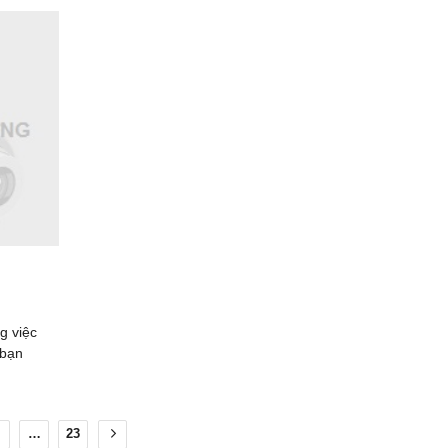
g việc
 bạn
…
23