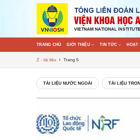
Skip
to
content
TRANG CHỦ
GIỚI THIỆU
TIN TỨC
HOẠT 
Z - tài liệu
Trang 5
TÀI LIỆU NƯỚC NGOÀI
TÀI LIỆU TR