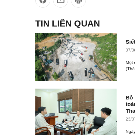
TIN LIÊN QUAN
Siế
07/0
Một 
(Thá
Bộ 
toà
Tha
23/0
Ngày