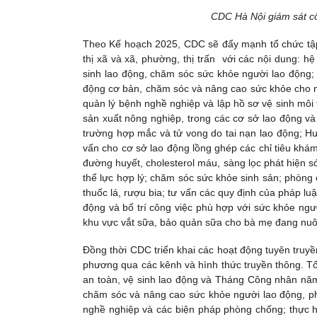
CDC Hà Nội giám sát côn
Theo Kế hoạch 2025, CDC sẽ đẩy mạnh tổ chức tập 
thị xã và xã, phường, thị trấn với các nội dung: h
sinh lao động, chăm sóc sức khỏe người lao động; 
động cơ bản, chăm sóc và nâng cao sức khỏe cho n
quản lý bệnh nghề nghiệp và lập hồ sơ vệ sinh môi 
sản xuất nông nghiệp, trong các cơ sở lao động và
trường hợp mắc và tử vong do tai nạn lao động; Hướ
vấn cho cơ sở lao động lồng ghép các chỉ tiêu khá
đường huyết, cholesterol máu, sàng lọc phát hiện 
thể lực hợp lý; chăm sóc sức khỏe sinh sản; phòng
thuốc lá, rượu bia; tư vấn các quy định của pháp lu
động và bố trí công việc phù hợp với sức khỏe ngư
khu vực vắt sữa, bảo quản sữa cho bà mẹ đang nu
Đồng thời CDC triển khai các hoạt động tuyên truyền
phương qua các kênh và hình thức truyền thông. T
an toàn, vệ sinh lao động và Tháng Công nhân năm 
chăm sóc và nâng cao sức khỏe người lao động, ph
nghề nghiệp và các biện pháp phòng chống; thực hi