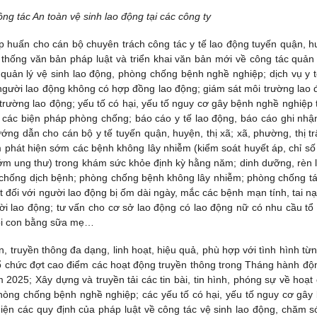
g tác An toàn vệ sinh lao động tại các công ty
huấn cho cán bộ chuyên trách công tác y tế lao động tuyến quận, h
ệ thống văn bản pháp luật và triển khai văn bản mới về công tác quản 
quản lý vệ sinh lao động, phòng chống bệnh nghề nghiệp; dịch vụ y t
gười lao động không có hợp đồng lao động; giám sát môi trường lao 
trường lao động; yếu tố có hại, yếu tố nguy cơ gây bệnh nghề nghiệp 
 các biện pháp phòng chống; báo cáo y tế lao động, báo cáo ghi nhậ
ng dẫn cho cán bộ y tế tuyến quận, huyện, thị xã; xã, phường, thị tr
m phát hiện sớm các bệnh không lây nhiễm (kiểm soát huyết áp, chỉ số
sớm ung thư) trong khám sức khỏe định kỳ hằng năm; dinh dưỡng, rèn 
 chống dịch bệnh; phòng chống bệnh không lây nhiễm; phòng chống tá
ật đối với người lao động bị ốm dài ngày, mắc các bệnh mạn tính, tai nạ
ời lao động; tư vấn cho cơ sở lao động có lao động nữ có nhu cầu tổ
ôi con bằng sữa mẹ…
, truyền thông đa dạng, linh hoạt, hiệu quả, phù hợp với tình hình từn
ổ chức đợt cao điểm các hoạt động truyền thông trong Tháng hành độ
2025; Xây dựng và truyền tải các tin bài, tin hình, phóng sự về hoạt
òng chống bệnh nghề nghiệp; các yếu tố có hại, yếu tố nguy cơ gây
ện các quy định của pháp luật về công tác vệ sinh lao động, chăm s