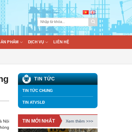
BẢN PHẨM
DỊCH VỤ
LIÊN HỆ
ng
TIN TỨC
TIN TỨC CHUNG
TIN ATVSLĐ
TIN MỚI NHẤT
Xem thêm >>>
à Nội
Phòng