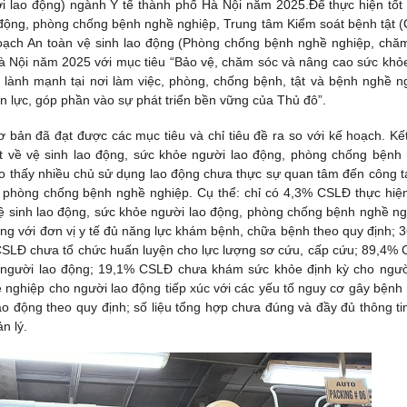
 lao động) ngành Y tế thành phố Hà Nội năm 2025.Để thực hiện tốt
 động, phòng chống bệnh nghề nghiệp, Trung tâm Kiểm soát bệnh tật 
oạch An toàn vệ sinh lao động (Phòng chống bệnh nghề nghiệp, chă
Hà Nội năm 2025 với mục tiêu “Bảo vệ, chăm sóc và nâng cao sức khỏ
 lành mạnh tại nơi làm việc, phòng, chống bệnh, tật và bệnh nghề n
 lực, góp phần vào sự phát triển bền vững của Thủ đô”.
 bản đã đạt được các mục tiêu và chỉ tiêu đề ra so với kế hoạch. Kế
ật về vệ sinh lao động, sức khỏe người lao động, phòng chống bệnh
o thấy nhiều chủ sử dụng lao động chưa thực sự quan tâm đến công t
, phòng chống bệnh nghề nghiệp. Cụ thể: chỉ có 4,3% CSLĐ thực hiệ
vệ sinh lao động, sức khỏe người lao động, phòng chống bệnh nghề ng
ng với đơn vị y tế đủ năng lực khám bệnh, chữa bệnh theo quy định; 
CSLĐ chưa tổ chức huấn luyện cho lực lượng sơ cứu, cấp cứu; 89,4%
o người lao động; 19,1% CSLĐ chưa khám sức khỏe định kỳ cho ngườ
ghiệp cho người lao động tiếp xúc với các yếu tố nguy cơ gây bệnh
o động theo quy định; số liệu tổng hợp chưa đúng và đầy đủ thông ti
n lý.