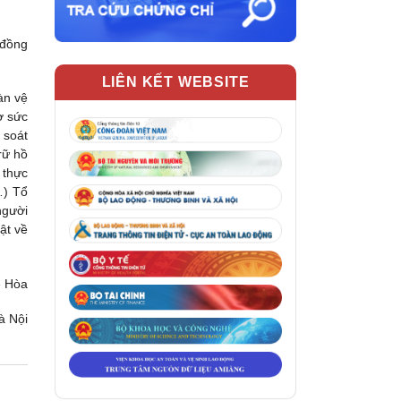
 đồng
LIÊN KẾT WEBSITE
àn vệ
ơ sức
 soát
rữ hồ
 thực
…) Tổ
người
ật về
ê Hòa
à Nội