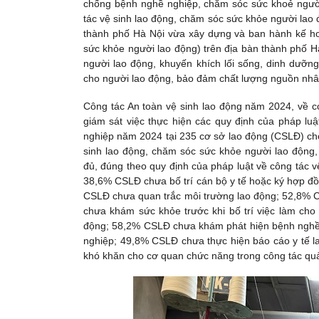
chống bệnh nghề nghiệp, chăm sóc sức khoẻ người
tác vệ sinh lao động, chăm sóc sức khỏe người lao
thành phố Hà Nội vừa xây dựng và ban hành kế h
sức khỏe người lao động) trên địa bàn thành phố 
người lao động, khuyến khích lối sống, dinh dưỡng
cho người lao động, bảo đảm chất lượng nguồn nhân
Công tác An toàn vệ sinh lao động năm 2024, về cơ
giám sát việc thực hiện các quy định của pháp lu
nghiệp năm 2024 tại 235 cơ sở lao động (CSLĐ) ch
sinh lao động, chăm sóc sức khỏe người lao động
đủ, đúng theo quy định của pháp luật về công tác 
38,6% CSLĐ chưa bố trí cán bộ y tế hoặc ký hợp đồ
CSLĐ chưa quan trắc môi trường lao động; 52,8% 
chưa khám sức khỏe trước khi bố trí việc làm ch
động; 58,2% CSLĐ chưa khám phát hiện bệnh nghề n
nghiệp; 49,8% CSLĐ chưa thực hiện báo cáo y tế la
khó khăn cho cơ quan chức năng trong công tác quả