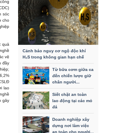
 công
(CDC)
m sóc
e cho
ghiệp
t quả
 nghề
Cảnh báo nguy cơ ngộ độc khí
ác vệ
H₂S trong không gian hạn chế
n đầy
hiệp;
Từ bữa cơm giữa ca
36,2%
đến chiến lược giữ
 CSLĐ
chân người...
i lao
 nghề
Siết chặt an toàn
n gây
lao động tại các mỏ
đá
Doanh nghiệp xây
dựng nơi làm việc
an toàn cho người...