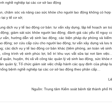
nh nghề nghiệp tại các cơ sở lao động
bản, chăm sóc và nâng cao sức khỏe cho người lao động không có hợp
ại y tế cơ sở;
ung dịch vụ y tế lao động cơ bản: tư vấn xây dựng, lập kế hoạch an to
o động; giám sát sức khỏe người lao động; đánh giá các yếu tố nguy c
 tư vấn, hướng dẫn vệ sinh lao động; các biện pháp dự phòng và kiểm
 lao động; sơ cứu cấp cứu cho người lao động; tư vấn xây dựng và lưu t
g; các dịch vụ y tế lao động cơ bản khác (tiêm phòng, an toàn vệ sinh
công trình vệ sinh phúc lợi, bố trí khu vực vắt sữa tại nơi làm việc
 quận, huyện, thị xã về công tác quản lý vệ sinh lao động, sức khỏe 
àn quản lý; Tổ chức giám sát việc chấp hành các quy định của pháp lu
chống bệnh nghề nghiệp tại các cơ sở lao động theo phân cấp…
L
Nguồn: Trung tâm Kiểm soát bệnh tật thành phố H