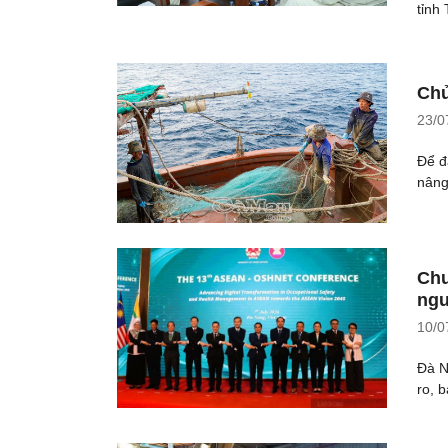
tỉnh
Chủ
23/0
Để đ
nâng
Chu
ngư
10/0
Đà N
ro, 