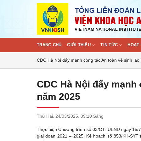
Skip
to
content
TRANG CHỦ
GIỚI THIỆU
TIN TỨC
HOẠT 
CDC Hà Nội đẩy mạnh công tác An toàn vệ sinh la
CDC Hà Nội đẩy mạnh c
năm 2025
Thứ Hai,
24/03/2025,
09:10 Sáng
Thực hiện Chương trình số 03/CTr-UBND ngày 15/7
giai đoạn 2021 – 2025; Kế hoạch số 853/KH-SYT 