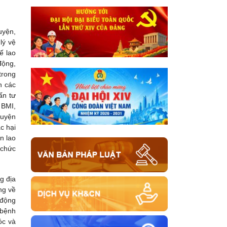
uyện,
lý vệ
ế lao
động,
trong
n các
ấn tư
 BMI,
luyện
c hại
n lao
 chức
g địa
ng về
 động
 bệnh
óc và