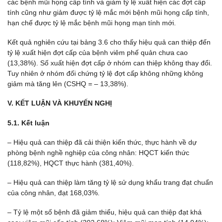
các bệnh mũi họng cấp tính và giảm tỷ lệ xuất hiện các đợt cấp
tính cũng như giảm được tỷ lệ mắc mới bệnh mũi họng cấp tính,
hạn chế được tỷ lệ mắc bệnh mũi họng mạn tính mới.
Kết quả nghiên cứu tại bảng 3.6 cho thấy hiệu quả can thiệp đến
tỷ lệ xuất hiện đợt cấp của bệnh viêm phế quản chưa cao
(13,38%). Số xuất hiện đợt cấp ở nhóm can thiệp không thay đổi.
Tuy nhiên ở nhóm đối chứng tỷ lệ đợt cấp không những không
giảm mà tăng lên (CSHQ = – 13,38%).
V. KẾT LUẬN VÀ KHUYẾN NGHỊ
5.1. Kết luận
– Hiệu quả can thiệp đã cải thiện kiến thức, thực hành về dự
phòng bệnh nghề nghiệp của công nhân: HQCT kiến thức
(118,82%), HQCT thực hành (381,40%).
– Hiệu quả can thiệp làm tăng tỷ lệ sử dụng khẩu trang đạt chuẩn
của công nhân, đạt 168,03%.
– Tỷ lệ một số bệnh đã giảm thiểu, hiệu quả can thiệp đạt khá