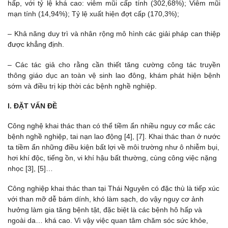
hấp, với tỷ lệ khá cao: viêm mũi cấp tính (302,68%); Viêm mũi
mạn tính (14,94%); Tỷ lệ xuất hiện đợt cấp (170,3%);
– Khả năng duy trì và nhân rộng mô hình các giải pháp can thiệp
được khẳng định.
– Các tác giả cho rằng cần thiết tăng cường công tác truyền
thông giáo dục an toàn vệ sinh lao đông, khám phát hiện bệnh
sớm và điều trị kịp thời các bệnh nghề nghiệp.
I. ĐẶT VẤN ĐỀ
Công nghệ khai thác than có thể tiềm ẩn nhiều nguy cơ mắc các
bệnh nghề nghiệp, tai nạn lao động [4], [7]. Khai thác than ở nước
ta tiềm ẩn những điều kiện bất lợi về môi trường như ô nhiễm bụi,
hơi khí độc, tiếng ồn, vi khí hậu bất thường, cùng công việc nặng
nhọc [3], [5]…
Công nghiệp khai thác than tại Thái Nguyên có đặc thù là tiếp xúc
với than mỡ dễ bám dính, khó làm sạch, do vậy nguy cơ ảnh
hưởng làm gia tăng bệnh tật, đặc biệt là các bệnh hô hấp và
ngoài da… khá cao. Vì vậy việc quan tâm chăm sóc sức khỏe,