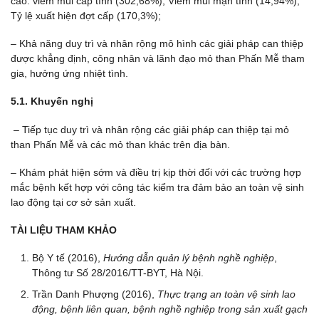
cao: viêm mũi cấp tính (302,68%); Viêm mũi mạn tính (14,94%);
Tỷ lệ xuất hiện đợt cấp (170,3%);
– Khả năng duy trì và nhân rộng mô hình các giải pháp can thiệp
được khẳng định, công nhân và lãnh đạo mỏ than Phấn Mễ tham
gia, hưởng ứng nhiệt tình.
5.1. Khuyến nghị
– Tiếp tục duy trì và nhân rộng các giải pháp can thiệp tại mỏ
than Phấn Mễ và các mỏ than khác trên địa bàn.
– Khám phát hiện sớm và điều trị kịp thời đối với các trường hợp
mắc bệnh kết hợp với công tác kiểm tra đảm bảo an toàn vệ sinh
lao động tại cơ sở sản xuất.
TÀI LIỆU THAM KHẢO
Bộ Y tế (2016),
Hướng dẫn quản lý bệnh nghề nghiệp
,
Thông tư Số 28/2016/TT-BYT, Hà Nội.
Trần Danh Phượng (2016),
Thực trạng an toàn vệ sinh lao
động, bệnh liên quan, bệnh nghề nghiệp trong sản xuất gạch