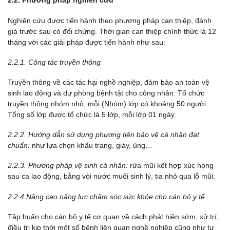
2.2. Phương pháp
nghiên cứu
Nghiên cứu được tiến hành theo phương pháp can thiệp, đánh
giá trước sau có đối chứng. Thời gian can thiệp chính thức là 12
tháng với các giải pháp được tiến hành như sau:
2.2.1. Công tác truyền thông
Truyền thông về các tác hại nghề nghiệp, đảm bảo an toàn vệ
sinh lao động và dự phòng bệnh tật cho công nhân. Tổ chức
truyền thông nhóm nhỏ, mỗi (Nhóm) lớp có khoảng 50 người.
Tổng số lớp được tổ chức là 5 lớp, mỗi lớp 01 ngày.
2.2.2. Hướng dẫn sử dụng phương tiện bảo vệ cá nhân đạt
chuẩn:
như lựa chọn khẩu trang, giày, ủng…
2.2.3. Phương pháp vệ sinh cá nhân:
rửa mũi kết hợp xúc họng
sau ca lao động, bằng vòi nước muối sinh lý, tia nhỏ qua lỗ mũi.
2.2.4.Nâng cao năng lực chăm sóc sức khỏe cho cán bộ y tế
Tập huấn cho cán bộ y tế cơ quan về cách phát hiện sớm, xử trí,
điều trị kịp thời một số bệnh liên quan nghề nghiệp cũng như tư