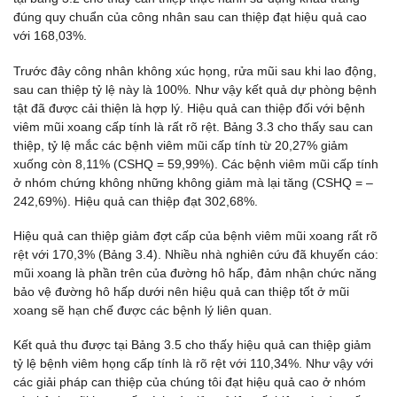
đúng quy chuẩn của công nhân sau can thiệp đạt hiệu quả cao
với 168,03%.
Trước đây công nhân không xúc họng, rửa mũi sau khi lao động,
sau can thiệp tỷ lệ này là 100%. Như vậy kết quả dự phòng bệnh
tật đã được cải thiện là hợp lý. Hiệu quả can thiệp đối với bệnh
viêm mũi xoang cấp tính là rất rõ rệt. Bảng 3.3 cho thấy sau can
thiệp, tỷ lệ mắc các bệnh viêm mũi cấp tính từ 20,27% giảm
xuống còn 8,11% (CSHQ = 59,99%). Các bệnh viêm mũi cấp tính
ở nhóm chứng không những không giảm mà lại tăng (CSHQ = –
242,69%). Hiệu quả can thiệp đạt 302,68%.
Hiệu quả can thiệp giảm đợt cấp của bệnh viêm mũi xoang rất rõ
rệt với 170,3% (Bảng 3.4). Nhiều nhà nghiên cứu đã khuyến cáo:
mũi xoang là phần trên của đường hô hấp, đảm nhận chức năng
bảo vệ đường hô hấp dưới nên hiệu quả can thiệp tốt ở mũi
xoang sẽ hạn chế được các bệnh lý liên quan.
Kết quả thu được tại Bảng 3.5 cho thấy hiệu quả can thiệp giảm
tỷ lệ bệnh viêm họng cấp tính là rõ rệt với 110,34%. Như vậy với
các giải pháp can thiệp của chúng tôi đạt hiệu quả cao ở nhóm