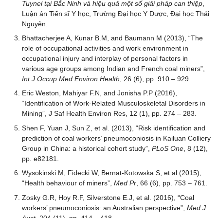
Tuynel tại Bắc Ninh và hiệu quả một số giải pháp can thiệp
,
Luận án Tiến sĩ Y học, Trường Đại học Y Dược, Đại học Thái
Nguyên.
Bhattacherjee A, Kunar B.M, and Baumann M (2013), “The
role of occupational activities and work environment in
occupational injury and interplay of personal factors in
various age groups among Indian and French coal miners”,
Int J Occup Med Environ Health
, 26 (6), pp. 910 – 929.
Eric Weston, Mahiyar F.N, and Jonisha P.P (2016),
“Identification of Work-Related Musculoskeletal Disorders in
Mining”, J Saf Health Environ Res, 12 (1), pp. 274 – 283.
Shen F, Yuan J, Sun Z, et al. (2013), “Risk identification and
prediction of coal workers’ pneumoconiosis in Kailuan Colliery
Group in China: a historical cohort study”,
PLoS One
, 8 (12),
pp. e82181.
Wysokinski M, Fidecki W, Bernat-Kotowska S, et al (2015),
“Health behaviour of miners”,
Med Pr
, 66 (6), pp. 753 – 761.
Zosky G.R, Hoy R.F, Silverstone E.J, et al. (2016), “Coal
workers’ pneumoconiosis: an Australian perspective”,
Med J
Aust
, 204 (11), pp. 414 – 418.