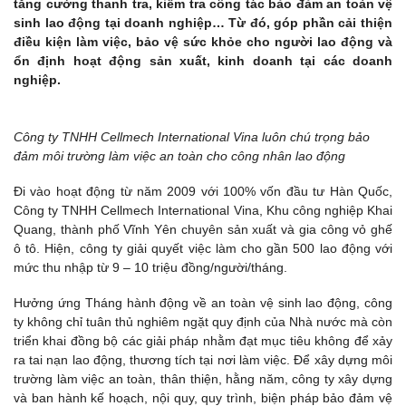
tăng cường thanh tra, kiểm tra công tác bảo đảm an toàn vệ
sinh lao động tại doanh nghiệp… Từ đó, góp phần cải thiện
điều kiện làm việc, bảo vệ sức khỏe cho người lao động và
ổn định hoạt động sản xuất, kinh doanh tại các doanh
nghiệp.
Công ty TNHH Cellmech International Vina luôn chú trọng bảo
đảm môi trường làm việc an toàn cho công nhân lao động
Đi vào hoạt động từ năm 2009 với 100% vốn đầu tư Hàn Quốc,
Công ty TNHH Cellmech International Vina, Khu công nghiệp Khai
Quang, thành phố Vĩnh Yên chuyên sản xuất và gia công vỏ ghế
ô tô. Hiện, công ty giải quyết việc làm cho gần 500 lao động với
mức thu nhập từ 9 – 10 triệu đồng/người/tháng.
Hưởng ứng Tháng hành động về an toàn vệ sinh lao động, công
ty không chỉ tuân thủ nghiêm ngặt quy định của Nhà nước mà còn
triển khai đồng bộ các giải pháp nhằm đạt mục tiêu không để xảy
ra tai nạn lao động, thương tích tại nơi làm việc. Để xây dựng môi
trường làm việc an toàn, thân thiện, hằng năm, công ty xây dựng
và ban hành kế hoạch, nội quy, quy trình, biện pháp bảo đảm vệ