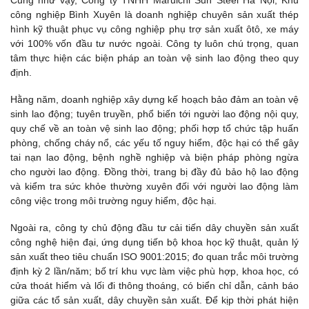
công nghiệp Bình Xuyên là doanh nghiệp chuyên sản xuất thép
hình kỹ thuật phục vụ công nghiệp phụ trợ sản xuất ôtô, xe máy
với 100% vốn đầu tư nước ngoài. Công ty luôn chú trọng, quan
tâm thực hiện các biện pháp an toàn vệ sinh lao động theo quy
định.
Hằng năm, doanh nghiệp xây dựng kế hoạch bảo đảm an toàn vệ
sinh lao động; tuyên truyền, phổ biến tới người lao động nội quy,
quy chế về an toàn vệ sinh lao động; phối hợp tổ chức tập huấn
phòng, chống cháy nổ, các yếu tố nguy hiểm, độc hại có thể gây
tai nạn lao động, bệnh nghề nghiệp và biện pháp phòng ngừa
cho người lao động. Đồng thời, trang bị đầy đủ bảo hộ lao động
và kiểm tra sức khỏe thường xuyên đối với người lao động làm
công việc trong môi trường nguy hiểm, độc hại.
Ngoài ra, công ty chủ động đầu tư cải tiến dây chuyền sản xuất
công nghệ hiện đại, ứng dụng tiến bộ khoa học kỹ thuật, quản lý
sản xuất theo tiêu chuẩn ISO 9001:2015; đo quan trắc môi trường
định kỳ 2 lần/năm; bố trí khu vực làm việc phù hợp, khoa học, có
cửa thoát hiểm và lối đi thông thoáng, có biển chỉ dẫn, cảnh báo
giữa các tổ sản xuất, dây chuyền sản xuất. Để kịp thời phát hiện