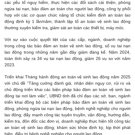
các yếu tố nguy hiểm, thực hiện các đối sách cải thiện, phòng
ngừa tai nạn, bảo đảm an toàn cho người lao động, công ty phối
hợp với các cơ quan chức năng tổ chức kiểm định an toàn lao
động định kỳ 1 lần/năm; thành lập tổ an toàn vệ sinh lao động
thường xuyên kiểm tra, giám sát an toàn các thiết bị, máy móc.
Với sự vào cuộc quyết liệt của các cấp, ngành, doanh nghiệp
trong công tác bảo đảm an toàn vệ sinh lao động, số vụ tai nạn
lao động trong những năm gần đây giảm đáng kể. Năm 2024,
toàn tỉnh xảy ra 34 vụ tai nạn lao động, giảm 26 vụ so với năm
2023.
Triển khai Tháng hành động an toàn vệ sinh lao động năm 2025
với chủ đề “Tăng cường đánh giá, nhận diện nguy cơ, rủi ro và
chủ động triển khai các biện pháp bảo đảm an toàn vệ sinh lao
động tại nơi làm việc”, UBND tỉnh đã chỉ đạo các sở, ban, ngành
triển khai đồng bộ các biện pháp bảo đảm an toàn vệ sinh lao
động, phòng ngừa tai nạn lao động, bệnh nghề nghiệp cho người
lao động; đẩy mạnh công tác tuyên truyền, vận động, hướng dẫn,
kiểm tra, đôn đốc các đơn vị, doanh nghiệp thực hiện tốt công tác
an toàn vệ sinh lao động; khám sức khỏe định kỳ, kịp thời phát
hiện, điều trị bệnh nghề nghiệp cho người lao động.