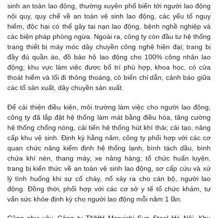
sinh an toàn lao động, thường xuyên phổ biến tới người lao động
nội quy, quy chế về an toàn vệ sinh lao động, các yếu tố nguy
hiểm, độc hại có thể gây tai nạn lao động, bệnh nghề nghiệp và
các biện pháp phòng ngừa. Ngoài ra, công ty còn đầu tư hệ thống
trang thiết bị máy móc dây chuyền công nghệ hiện đại; trang bị
đầy đủ quần áo, đồ bảo hộ lao động cho 100% công nhân lao
động; khu vực làm việc được bố trí phù hợp, khoa học, có cửa
thoát hiểm và lối đi thông thoáng, có biển chỉ dẫn, cảnh báo giữa
các tổ sản xuất, dây chuyền sản xuất.
Để cải thiện điều kiện, môi trường làm việc cho người lao động,
công ty đã lắp đặt hệ thống làm mát bằng điều hòa, tăng cường
hệ thống chống nóng, cải tiến hệ thống hút khí thải; cải tạo, nâng
cấp khu vệ sinh. Định kỳ hằng năm, công ty phối hợp với các cơ
quan chức năng kiểm định hệ thống lạnh, bình tách dầu, bình
chứa khí nén, thang máy, xe nâng hàng; tổ chức huấn luyện,
trang bị kiến thức về an toàn vệ sinh lao động, sơ cấp cứu và xử
lý tình huống khi sự cố cháy, nổ xảy ra cho cán bộ, người lao
động. Đồng thời, phối hợp với các cơ sở y tế tổ chức khám, tư
vấn sức khỏe định kỳ cho người lao động mỗi năm 1 lần.
Cũng như vậy, Công ty TNHH Maruichi Sun Steel Hà Nội, Khu