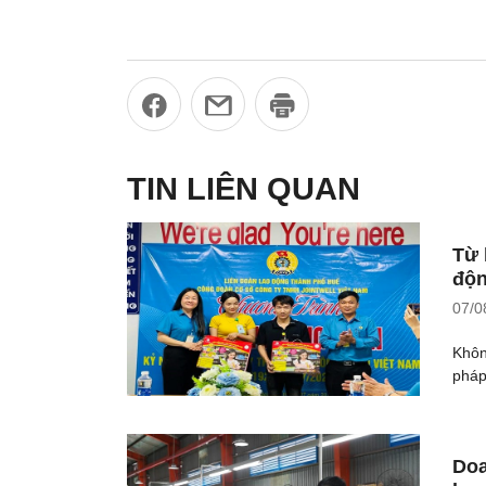
TIN LIÊN QUAN
Từ 
độ
07/0
Khôn
pháp
Doa