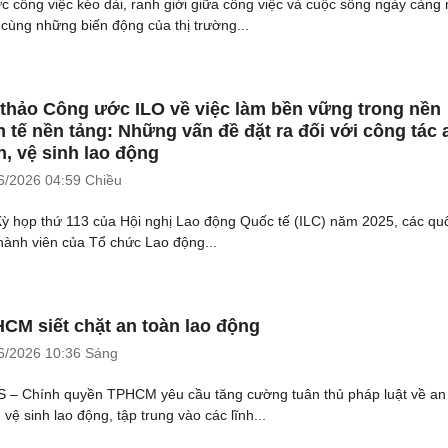
ực công việc kéo dài, ranh giới giữa công việc và cuộc sống ngày càng
 cùng những biến động của thị trường...
thảo Công ước ILO về việc làm bền vững trong nền
h tế nền tảng: Những vấn đề đặt ra đối với công tác 
n, vệ sinh lao động
6/2026
04:59 Chiều
Kỳ họp thứ 113 của Hội nghị Lao động Quốc tế (ILC) năm 2025, các qu
thành viên của Tổ chức Lao động...
CM siết chặt an toàn lao động
6/2026
10:36 Sáng
 – Chính quyền TPHCM yêu cầu tăng cường tuân thủ pháp luật về an
 vệ sinh lao động, tập trung vào các lĩnh...