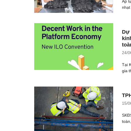
Áp l
nhạt
Dự 
kin
toà
24/0
Tại 
gia 
TPH
15/0
SKĐS
toàn,