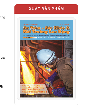
XUẤT BẢN PHẨM
ường
hiện
ng