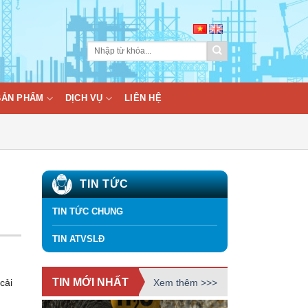
BẢN PHẨM
DỊCH VỤ
LIÊN HỆ
TIN TỨC
TIN TỨC CHUNG
TIN ATVSLĐ
TIN MỚI NHẤT
Xem thêm >>>
cải