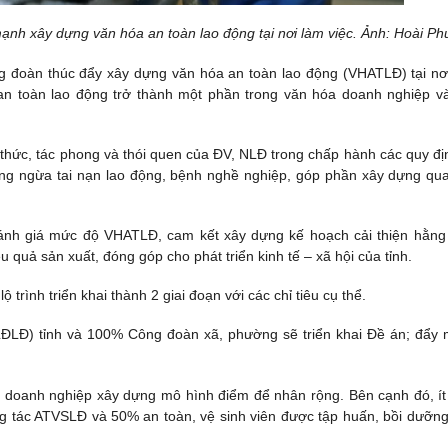
ạnh xây dựng văn hóa an toàn lao động tại nơi làm việc. Ảnh: Hoài P
ng đoàn thúc đẩy xây dựng văn hóa an toàn lao động (VHATLĐ) tại nơ
 an toàn lao động trở thành một phần trong văn hóa doanh nghiệp và
 thức, tác phong và thói quen của ĐV, NLĐ trong chấp hành các quy đị
òng ngừa tai nạn lao động, bệnh nghề nghiệp, góp phần xây dựng qu
đánh giá mức độ VHATLĐ, cam kết xây dựng kế hoạch cải thiện hằn
 quả sản xuất, đóng góp cho phát triển kinh tế – xã hội của tỉnh.
 trình triển khai thành 2 giai đoạn với các chỉ tiêu cụ thể.
LĐLĐ) tỉnh và 100% Công đoàn xã, phường sẽ triển khai Đề án; đẩy
 doanh nghiệp xây dựng mô hình điểm để nhân rộng. Bên cạnh đó, ít
 tác ATVSLĐ và 50% an toàn, vệ sinh viên được tập huấn, bồi dưỡng