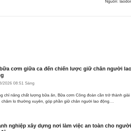
Nguồn: laodo
bữa cơm giữa ca đến chiến lược giữ chân người la
ng
8/2026
08:51 Sáng
g chỉ nâng chất lượng bữa ăn, Bữa cơm Công đoàn cần trở thành giải
 chăm lo thường xuyên, góp phần giữ chân người lao động....
nh nghiệp xây dựng nơi làm việc an toàn cho ngườ