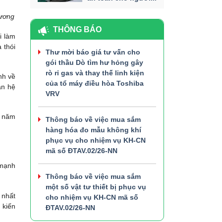
hương
THÔNG BÁO
i làm
 thói
Thư mời báo giá tư vấn cho
gói thầu Dò tìm hư hỏng gây
rò rỉ gas và thay thế linh kiện
nh về
của tổ máy điều hòa Toshiba
an hệ
VRV
g năm
Thông báo về việc mua sắm
hàng hóa đo mẫu không khí
phục vụ cho nhiệm vụ KH-CN
mã số ĐTAV.02/26-NN
 mạnh
Thông báo về việc mua sắm
một số vật tư thiết bị phục vụ
 nhất
cho nhiệm vụ KH-CN mã số
 kiến
ĐTAV.02/26-NN