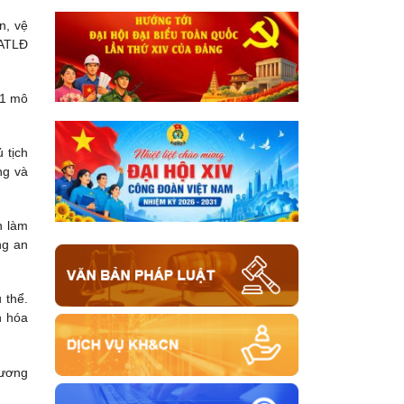
n, vệ
HATLĐ
 1 mô
 tịch
ng và
n làm
ng an
 thể.
n hóa
hương