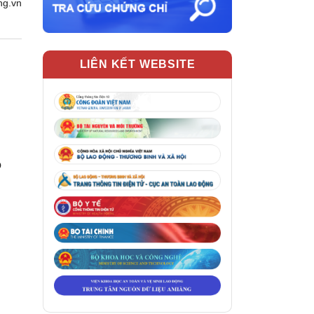
ng.vn
LIÊN KẾT WEBSITE
o
i