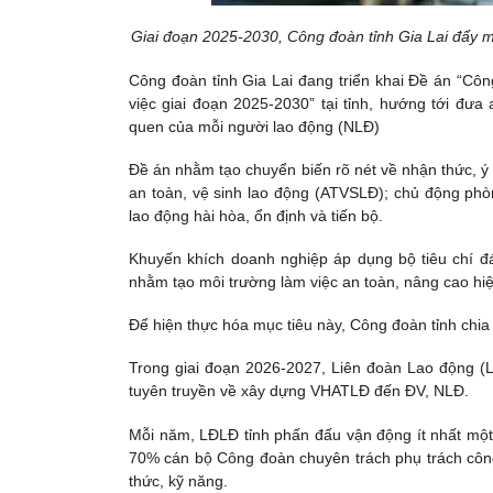
Giai đoạn 2025-2030, Công đoàn tỉnh Gia Lai đẩy m
Công đoàn tỉnh Gia Lai đang triển khai Đề án “Cô
việc giai đoạn 2025-2030” tại tỉnh, hướng tới đưa
quen của mỗi người lao động (NLĐ)
Đề án nhằm tạo chuyển biến rõ nét về nhận thức, ý
an toàn, vệ sinh lao động (ATVSLĐ); chủ động ph
lao động hài hòa, ổn định và tiến bộ.
Khuyến khích doanh nghiệp áp dụng bộ tiêu chí 
nhằm tạo môi trường làm việc an toàn, nâng cao hiệu
Để hiện thực hóa mục tiêu này, Công đoàn tỉnh chia lộ
Trong giai đoạn 2026-2027, Liên đoàn Lao động (
tuyên truyền về xây dựng VHATLĐ đến ĐV, NLĐ.
Mỗi năm, LĐLĐ tỉnh phấn đấu vận động ít nhất một
70% cán bộ Công đoàn chuyên trách phụ trách công
thức, kỹ năng.