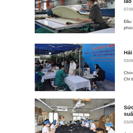
lao
07/0
Đầu 
phúc
Hải
03/0
Chín
Chỉ 
Sức
suấ
03/0