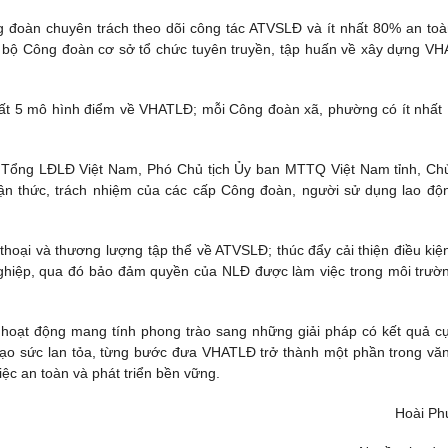
đoàn chuyên trách theo dõi công tác ATVSLĐ và ít nhất 80% an toà
n bộ Công đoàn cơ sở tổ chức tuyên truyền, tập huấn về xây dựng V
ất 5 mô hình điểm về VHATLĐ; mỗi Công đoàn xã, phường có ít nhất
Tổng LĐLĐ Việt Nam, Phó Chủ tịch Ủy ban MTTQ Việt Nam tỉnh, Chủ
ận thức, trách nhiệm của các cấp Công đoàn, người sử dụng lao độ
hoại và thương lượng tập thể về ATVSLĐ; thúc đẩy cải thiện điều kiệ
nghiệp, qua đó bảo đảm quyền của NLĐ được làm việc trong môi trườ
 hoạt động mang tính phong trào sang những giải pháp có kết quả cụ
tạo sức lan tỏa, từng bước đưa VHATLĐ trở thành một phần trong vă
ệc an toàn và phát triển bền vững.
Hoài P