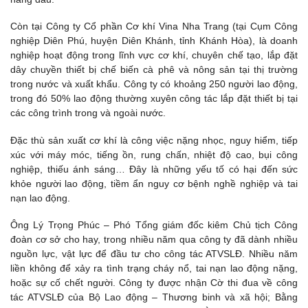
Còn tại Công ty Cổ phần Cơ khí Vina Nha Trang (tại Cụm Công
nghiệp Diên Phú, huyện Diên Khánh, tỉnh Khánh Hòa), là doanh
nghiệp hoạt động trong lĩnh vực cơ khí, chuyên chế tạo, lắp đặt
dây chuyền thiết bị chế biến cà phê và nông sản tại thị trường
trong nước và xuất khẩu. Công ty có khoảng 250 người lao động,
trong đó 50% lao động thường xuyên công tác lắp đặt thiết bị tại
các công trình trong và ngoài nước.
Đặc thù sản xuất cơ khí là công việc nặng nhọc, nguy hiểm, tiếp
xúc với máy móc, tiếng ồn, rung chấn, nhiệt độ cao, bụi công
nghiệp, thiếu ánh sáng… Đây là những yếu tố có hại đến sức
khỏe người lao động, tiềm ẩn nguy cơ bệnh nghề nghiệp và tai
nạn lao động.
Ông Lý Trọng Phúc – Phó Tổng giám đốc kiêm Chủ tịch Công
đoàn cơ sở cho hay, trong nhiều năm qua công ty đã dành nhiều
nguồn lực, vật lực để đầu tư cho công tác ATVSLĐ. Nhiều năm
liền không để xảy ra tình trạng cháy nổ, tai nạn lao động nặng,
hoặc sự cố chết người. Công ty được nhận Cờ thi đua về công
tác ATVSLĐ của Bộ Lao động – Thương binh và xã hội; Bằng