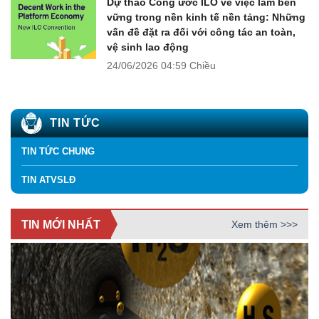
Dự thảo Công ước ILO về việc làm bền
vững trong nền kinh tế nền tảng: Những
vấn đề đặt ra đối với công tác an toàn,
vệ sinh lao động
24/06/2026
04:59 Chiều
TIN TỨC
TIN TỨC CHUNG
TIN ATVSLĐ
TIN MỚI NHẤT
Xem thêm >>>