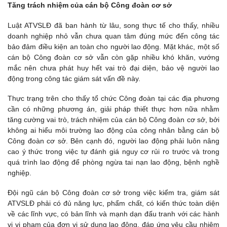
Tăng trách nhiệm của cán bộ Công đoàn cơ sở
Luật ATVSLĐ đã ban hành từ lâu, song thực tế cho thấy, nhiều
doanh nghiệp nhỏ vẫn chưa quan tâm đúng mức đến công tác
bảo đảm điều kiện an toàn cho người lao động. Mặt khác, một số
cán bộ Công đoàn cơ sở vẫn còn gặp nhiều khó khăn, vướng
mắc nên chưa phát huy hết vai trò đại diện, bảo vệ người lao
động trong công tác giám sát vấn đề này.
Thực trạng trên cho thấy tổ chức Công đoàn tại các địa phương
cần có những phương án, giải pháp thiết thực hơn nữa nhằm
tăng cường vai trò, trách nhiệm của cán bộ Công đoàn cơ sở, bởi
không ai hiểu môi trường lao động của công nhân bằng cán bộ
Công đoàn cơ sở. Bên cạnh đó, người lao động phải luôn nâng
cao ý thức trong việc tự đánh giá nguy cơ rủi ro trước và trong
quá trình lao động để phòng ngừa tai nạn lao động, bệnh nghề
nghiệp.
Đội ngũ cán bộ Công đoàn cơ sở trong việc kiểm tra, giám sát
ATVSLĐ phải có đủ năng lực, phẩm chất, có kiến thức toàn diện
về các lĩnh vực, có bản lĩnh và mạnh dạn đấu tranh với các hành
vi vi phạm của đơn vị sử dụng lao động, đáp ứng yêu cầu nhiệm