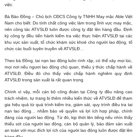
việc.
Bà Bảo Đồng – Chủ tịch CĐCS Công ty TNHH May mặc Able Việt
Nam cho biết: Do tính chất công việc làm trong lĩnh vực may mặc,
nên công tác ATVSLĐ luôn được công ty đặt lên hàng đầu. Định
kỳ công ty đều tiến hành kiểm tra việc thực hiện ATVSLĐ tại các
khu vực sản xuất, tổ chức khám sức khoẻ cho người lao động, tổ
chức các buổi tuyên truyền về ATVSLĐ…
Theo bà Đồng, tai nạn lao động luôn rình rập, có thể xảy mọi lúc,
mọi nơi nếu ngươi lao động chủ quan, thiếu ý thức chấp hành về
ATVSLĐ. Điều đó cho thấy việc chấp hành nghiêm quy định
ATVSLĐ trong sản xuất là rất quan trọng.
Chính vì vậy, mỗi cán bộ công đoàn tại Công ty đều nâng cao
trách nhiệm, tự trang bị thêm nhiều kiến thức về ATVSLĐ để tham
gia hiệu quả từ quá trình kiểm tra, giám sát, quy trình điều tra tai
nạn lao động… nhằm bảo vệ quyền và lợi ích hợp pháp, chính
đáng của người lao động. Từ đó, kịp thời lên tiếng nếu nhìn thấy
thiếu sót của người lao động, cán bộ quản lý, bảo đảm sản xuất
an toàn với mục đích lợi ích của người lao động luôn được đặt lên
hàng đầu.