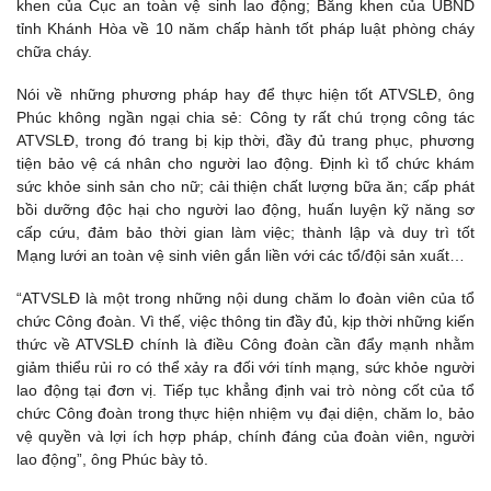
khen của Cục an toàn vệ sinh lao động; Bằng khen của UBND
tỉnh Khánh Hòa về 10 năm chấp hành tốt pháp luật phòng cháy
chữa cháy.
Nói về những phương pháp hay để thực hiện tốt ATVSLĐ, ông
Phúc không ngần ngại chia sẻ: Công ty rất chú trọng công tác
ATVSLĐ, trong đó trang bị kịp thời, đầy đủ trang phục, phương
tiện bảo vệ cá nhân cho người lao động. Định kì tổ chức khám
sức khỏe sinh sản cho nữ; cải thiện chất lượng bữa ăn; cấp phát
bồi dưỡng độc hại cho người lao động, huấn luyện kỹ năng sơ
cấp cứu, đảm bảo thời gian làm việc; thành lập và duy trì tốt
Mạng lưới an toàn vệ sinh viên gắn liền với các tổ/đội sản xuất…
“ATVSLĐ là một trong những nội dung chăm lo đoàn viên của tổ
chức Công đoàn. Vì thế, việc thông tin đầy đủ, kịp thời những kiến
thức về ATVSLĐ chính là điều Công đoàn cần đẩy mạnh nhằm
giảm thiểu rủi ro có thể xảy ra đối với tính mạng, sức khỏe người
lao động tại đơn vị. Tiếp tục khẳng định vai trò nòng cốt của tổ
chức Công đoàn trong thực hiện nhiệm vụ đại diện, chăm lo, bảo
vệ quyền và lợi ích hợp pháp, chính đáng của đoàn viên, người
lao động”, ông Phúc bày tỏ.