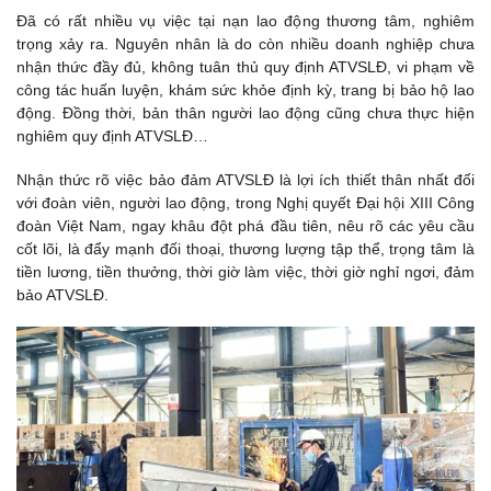
Đã có rất nhiều vụ việc tại nạn lao động thương tâm, nghiêm
trọng xảy ra. Nguyên nhân là do còn nhiều doanh nghiệp chưa
nhận thức đầy đủ, không tuân thủ quy định ATVSLĐ, vi phạm về
công tác huấn luyện, khám sức khỏe định kỳ, trang bị bảo hộ lao
động. Đồng thời, bản thân người lao động cũng chưa thực hiện
nghiêm quy định ATVSLĐ…
Nhận thức rõ việc bảo đảm ATVSLĐ là lợi ích thiết thân nhất đối
với đoàn viên, người lao động, trong Nghị quyết Đại hội XIII Công
đoàn Việt Nam, ngay khâu đột phá đầu tiên, nêu rõ các yêu cầu
cốt lõi, là đẩy mạnh đối thoại, thương lượng tập thể, trọng tâm là
tiền lương, tiền thưởng, thời giờ làm việc, thời giờ nghỉ ngơi, đảm
bảo ATVSLĐ.