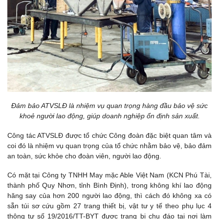
Đảm bảo ATVSLĐ là nhiệm vụ quan trọng hàng đầu bảo vệ sức
khoẻ người lao động, giúp doanh nghiệp ổn định sản xuất.
Công tác ATVSLĐ được tổ chức Công đoàn đặc biệt quan tâm và
coi đó là nhiệm vụ quan trọng của tổ chức nhằm bảo vệ, bảo đảm
an toàn, sức khỏe cho đoàn viên, người lao động.
Có mặt tại Công ty TNHH May mặc Able Việt Nam (KCN Phú Tài,
thành phố Quy Nhơn, tỉnh Bình Định), trong không khí lao động
hăng say của hơn 200 người lao động, thì cách đó không xa có
sẵn túi sơ cứu gồm 27 trang thiết bị, vật tư y tế theo phụ lục 4
thông tư số 19/2016/TT-BYT được trang bị chu đáo tại nơi làm