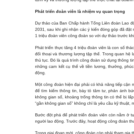
Phát triển đoàn viên là nhiệm vụ quan trọng
Dự thảo của Ban Chấp hành Tổng Liên đoàn Lao độn
2031, sau khi ghi nhận các ý kiến đóng góp đã đặt m
1 triệu đoàn viên công đoàn so với dự thảo trước khi 
Phát triển thực tăng 4 triệu đoàn viên là con số thá
đối thoại và thương lượng tập thể. Trong quan hệ l
thủ tục. Đó là quá trình công đoàn sử dụng thông tin
những cam kết cụ thể về tiền lương, thưởng, phúc l
động.
Một công đoàn hiện đại phải có khả năng tiếp cận 
để tìm kiếm thông tin, bày tỏ tâm tư, phản ánh b
không gian số, khoảng trống thông tin có thể bị lấp 
“gần không gian số” không chỉ là yêu cầu kỹ thuật, mà
Bước đột phá để phát triển đoàn viên còn nằm ở t
người lao động. Trước đây, hoạt động công đoàn th
Trong giai đoạn mới, công đoàn còn phải tham gia t