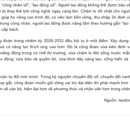
h “công nhân số”, “lao động số”. Người lao động không thể được bảo v
 bị thay thế bởi công nghệ ngày càng lớn. Chăm lo tốt nhất cho ngườ
 giúp họ nâng cao trình độ, có việc làm bền vững, thu nhập ổn định v
ua trong công nhân, người lao động được nâng tầm theo hướng gắn “lao
u cấp bách.
ng đoàn trong nhiệm kỳ 2026-2031 đều hội tụ ở một điểm: Xây dựng
và có năng lực thích ứng cao hơn. Đó là công đoàn vừa kiên định va
 năng động trong cơ chế thị trường; vừa chăm lo đời sống trước mắt
o động; vừa bảo vệ quyền lợi, vừa khơi dậy sáng tạo, cống hiến và 
đoàn tự đổi mới mình. Trong kỷ nguyên chuyển đổi số, chuyển đổi xanh
y gắt, công đoàn muốn giữ vững vai trò đại diện thì phải mạnh hơn 
n về cán bộ, hiện đại hơn về phương thức và nhân văn hơn trong chăm
Nguồn: laodo