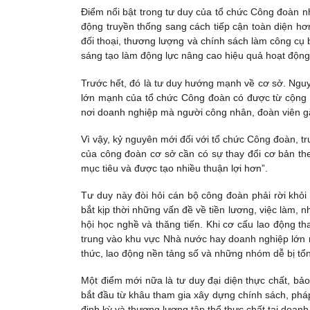
Điểm nổi bật trong tư duy của tổ chức Công đoàn n
động truyền thống sang cách tiếp cận toàn diện hơ
đối thoại, thương lượng và chính sách làm công cụ 
sáng tạo làm động lực nâng cao hiệu quả hoạt động
Trước hết, đó là tư duy hướng mạnh về cơ sở. Ng
lớn mạnh của tổ chức Công đoàn có được từ cộng h
nơi doanh nghiệp mà người công nhân, đoàn viên gắ
Vì vậy, kỷ nguyên mới đối với tổ chức Công đoàn, t
của công đoàn cơ sở cần có sự thay đổi cơ bản the
mục tiêu và được tạo nhiều thuận lợi hơn”.
Tư duy này đòi hỏi cán bộ công đoàn phải rời khỏi
bắt kịp thời những vấn đề về tiền lương, việc làm, 
hội học nghề và thăng tiến. Khi cơ cấu lao động t
trung vào khu vực Nhà nước hay doanh nghiệp lớn m
thức, lao động nền tảng số và những nhóm dễ bị tổ
Một điểm mới nữa là tư duy đại diện thực chất, bảo
bắt đầu từ khâu tham gia xây dựng chính sách, pháp 
định kỳ và thương lượng tập thể thực chất tại doanh