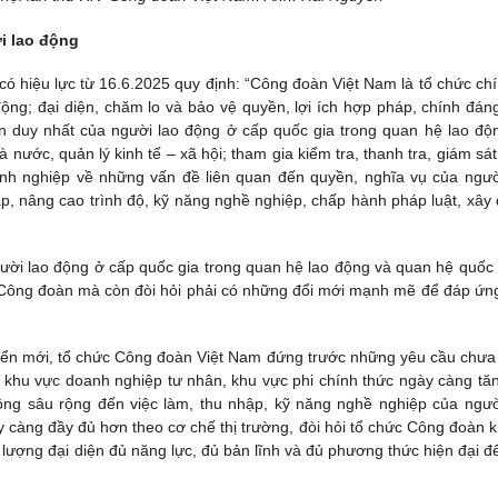
ời lao động
ó hiệu lực từ 16.6.2025 quy định: “Công đoàn Việt Nam là tổ chức chín
động; đại diện, chăm lo và bảo vệ quyền, lợi ích hợp pháp, chính đán
ện duy nhất của người lao động ở cấp quốc gia trong quan hệ lao độ
nước, quản lý kinh tế – xã hội; tham gia kiểm tra, thanh tra, giám sát
nh nghiệp về những vấn đề liên quan đến quyền, nghĩa vụ của ngườ
ập, nâng cao trình độ, kỹ năng nghề nghiệp, chấp hành pháp luật, xây
gười lao động ở cấp quốc gia trong quan hệ lao động và quan hệ quốc 
c Công đoàn mà còn đòi hỏi phải có những đổi mới mạnh mẽ để đáp ứn
riển mới, tổ chức Công đoàn Việt Nam đứng trước những yêu cầu chưa
g khu vực doanh nghiệp tư nhân, khu vực phi chính thức ngày càng tăn
động sâu rộng đến việc làm, thu nhập, kỹ năng nghề nghiệp của ngườ
 càng đầy đủ hơn theo cơ chế thị trường, đòi hỏi tổ chức Công đoàn 
ực lượng đại diện đủ năng lực, đủ bản lĩnh và đủ phương thức hiện đại đ