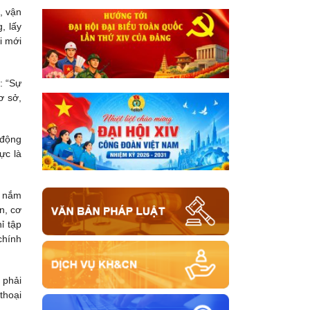
, vận
, lấy
i mới
: “Sự
ơ sở,
 động
ực là
, nắm
n, cơ
ỉ tập
chính
 phải
thoại