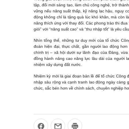
tập, đổi mới sáng tạo, làm chủ công nghệ, trở thàn
vững nếu năng suất thấp, kỹ năng lạc hậu, nguy cơ
động không chỉ là tặng quà lúc khó khăn, mà còn là
năng thích ứng với thay đổi. Các phong trào thi đ
giỏi” với “năng suất cao” và “thu nhập tốt” là yêu cầ
Nhìn tổng thể, những tư duy mới của tổ chức Cô
đoàn hiện đại, thực chất, gần người lao động hơn 
chính trị – xã hội dưới sự lãnh đạo của Đảng, vừa
đồng hành nâng cao năng lực lâu dài của người la
nhiệm xây dựng đất nước.
Nhiệm kỳ mới là giai đoạn bản lề để tổ chức Công 
nhập sâu rộng và cạnh tranh lao động ngày càng ga
chức, sắc bén hơn về chính sách, chuyên nghiệp hơ