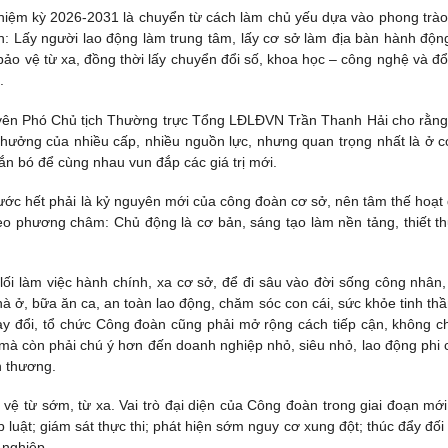
hiệm kỳ 2026-2031 là chuyển từ cách làm chủ yếu dựa vào phong trào
n: Lấy người lao động làm trung tâm, lấy cơ sở làm địa bàn hành động
bảo vệ từ xa, đồng thời lấy chuyển đổi số, khoa học – công nghệ và đổ
.
uyên Phó Chủ tịch Thường trực Tổng LĐLĐVN Trần Thanh Hải cho rằng
ưởng của nhiều cấp, nhiều nguồn lực, nhưng quan trọng nhất là ở c
n bó để cùng nhau vun đắp các giá trị mới.
rước hết phải là kỷ nguyên mới của công đoàn cơ sở, nên tâm thế hoạt
o phương châm: Chủ động là cơ bản, sáng tạo làm nền tảng, thiết th
 lối làm việc hành chính, xa cơ sở, để đi sâu vào đời sống công nhân
nhà ở, bữa ăn ca, an toàn lao động, chăm sóc con cái, sức khỏe tinh thầ
hay đổi, tổ chức Công đoàn cũng phải mở rộng cách tiếp cận, không ch
à còn phải chú ý hơn đến doanh nghiệp nhỏ, siêu nhỏ, lao động phi 
n thương.
 vệ từ sớm, từ xa. Vai trò đại diện của Công đoàn trong giai đoạn mới
luật; giám sát thực thi; phát hiện sớm nguy cơ xung đột; thúc đẩy đối 
 nghiệp.