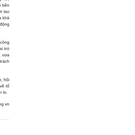
ệ bền
i lao
à khả
 động
 công
i trò
, vừa
trách
, hội
về tổ
 lo.
ng.vn