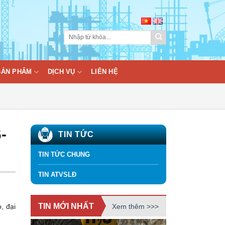
BẢN PHẨM
DỊCH VỤ
LIÊN HỆ
-
TIN TỨC
TIN TỨC CHUNG
TIN ATVSLĐ
TIN MỚI NHẤT
Xem thêm >>>
, đại