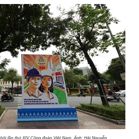
hội lần thứ XIV Công đoàn Việt Nam. Ảnh: Hải Nguyễn