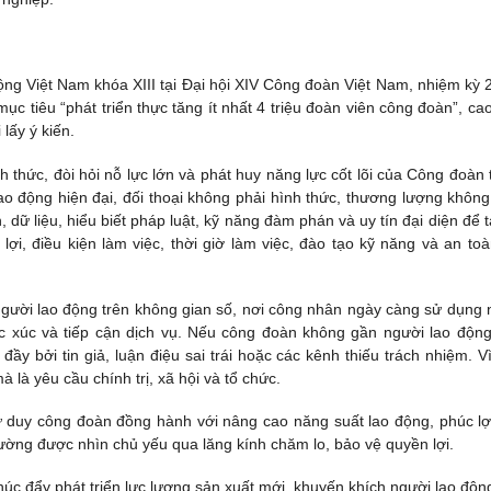
g Việt Nam khóa XIII tại Đại hội XIV Công đoàn Việt Nam, nhiệm kỳ 
ục tiêu “phát triển thực tăng ít nhất 4 triệu đoàn viên công đoàn”, ca
lấy ý kiến.
ch thức, đòi hỏi nỗ lực lớn và phát huy năng lực cốt lõi của Công đoàn 
ao động hiện đại, đối thoại không phải hình thức, thương lượng không
, dữ liệu, hiểu biết pháp luật, kỹ năng đàm phán và uy tín đại diện để t
ợi, điều kiện làm việc, thời giờ làm việc, đào tạo kỹ năng và an toà
người lao động trên không gian số, nơi công nhân ngày càng sử dụng 
ức xúc và tiếp cận dịch vụ. Nếu công đoàn không gần người lao động
đầy bởi tin giả, luận điệu sai trái hoặc các kênh thiếu trách nhiệm. Vì
 là yêu cầu chính trị, xã hội và tổ chức.
ư duy công đoàn đồng hành với nâng cao năng suất lao động, phúc lợ
ường được nhìn chủ yếu qua lăng kính chăm lo, bảo vệ quyền lợi.
húc đẩy phát triển lực lượng sản xuất mới, khuyến khích người lao độn