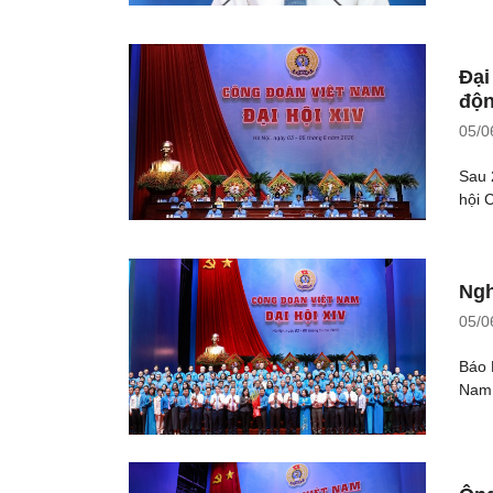
Đại
độn
05/0
Sau 
hội 
Ngh
05/0
Báo 
Nam 