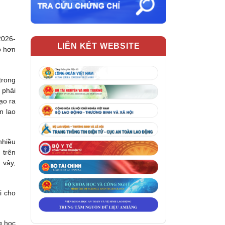
2026-
LIÊN KẾT WEBSITE
o hơn
trong
 phải
ạo ra
n lao
nhiều
 trên
 vậy,
i cho
g học