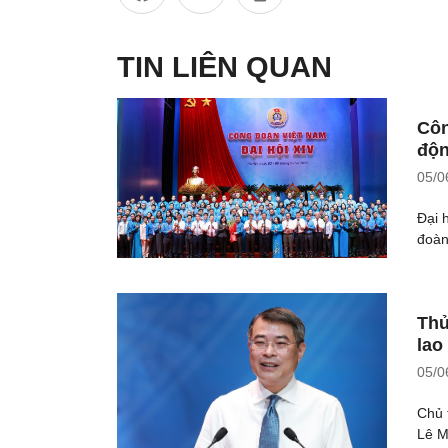
TIN LIÊN QUAN
Côn
độ
05/0
Đại 
đoàn
Thủ
lao
05/0
Chủ 
Lê M