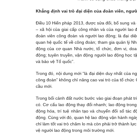
Khẳng định vai trò đại diện của đoàn viên, ngư
Điều 10 Hiến pháp 2013, được sửa đổi, bổ sung và c
– xã hội của giai cấp công nhân và của người lao 
đoàn viên công đoàn và người lao động; là đại di
quan hệ quốc tế về công đoàn; tham gia quản lý Nhà 
động của cơ quan Nhà nước, tổ chức, đơn vị, doa
động; tuyên truyền, vận động người lao động học t
và bảo vệ Tổ quốc”.
Trong đó, nội dung mới “là đại diện duy nhất của n
công đoàn” không chỉ nâng cao vai trò của tổ chứ
cầu mới.
Trong bối cảnh đất nước bước vào giai đoạn phát t
có. Cơ cấu lao động thay đổi nhanh; lao động tron
động hóa, trí tuệ nhân tạo và chuyển đổi số tác 
động. Cùng với đó, quan hệ lao động vận hành ngày
chỉ làm tốt vai trò chăm lo mà còn phải trở thành l
vệ người lao động trong môi trường mới.