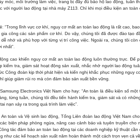
áy móc, môi trường làm việc, trang bị đầy đủ bảo hộ lao động, tuân th
c với người lao động tại nhà máy Z113. Chỉ khi mọi điều kiện an toàn
 “Trong lĩnh vực cơ khí, nguy cơ mất an toàn lao động là rất cao, ba
 gia công các sản phẩm cơ khí. Do vậy, chúng tôi đã được đào tạo đ
, dễ nhớ và phù hợp với từng vị trí công việc. Ngoài ra, chúng tôi còn
i nhất”.
 động cao khiến nguy cơ mất an toàn lao động luôn thường trực. Để 
kiểm tra, giám sát hoạt động sản xuất, nhắc nhở người lao động tuâ
chức Công đoàn kịp thời phát hiện và kiến nghị khắc phục những nguy c
 chỉ giúp giảm rủi ro mà còn đảm bảo sản xuất bền vững.
amsung Electronics Việt Nam cho hay: “An toàn là điều kiện số một 
áng, từng tuần, chúng tôi đều tiến hành kiểm tra, giám sát và có nhữn
ai nạn xảy ra trong quá trình làm việc”.
n toàn và Vệ sinh lao động, Tổng Liên đoàn lao động Việt Nam cho 
 các biện pháp phòng ngừa, nâng cao cảnh báo và tuyên truyền cho 
. Công tác đảm bảo an toàn lao động tại các doanh nghiệp kỹ thuật cần
g như các kế hoạch sản xuất năm hoàn thành một cách trọn vẹn cả về