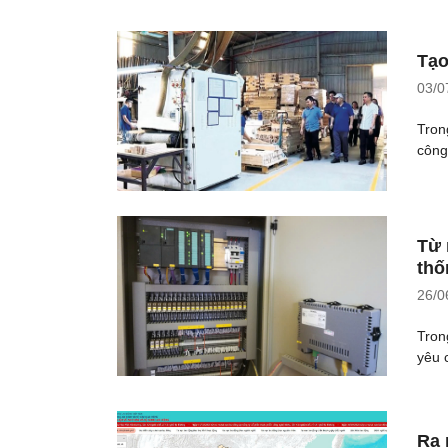
Tạo
03/0
Tron
công
Từ 
thố
26/0
Tron
yêu 
Ra 