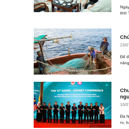
Ngày
tỉnh
Chủ
23/0
Để đ
nâng
Chu
ngư
10/0
Đà N
ro, 