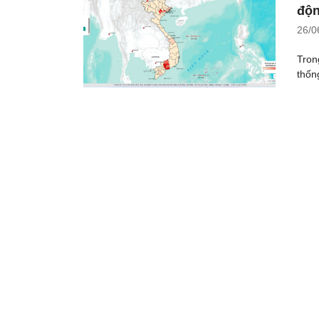
độn
26/0
Tron
thốn