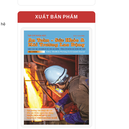
XUẤT BẢN PHẨM
 hệ