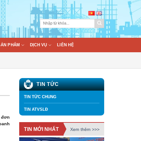
BẢN PHẨM
DỊCH VỤ
LIÊN HỆ
TIN TỨC
TIN TỨC CHUNG
TIN ATVSLĐ
c đơn
doanh
TIN MỚI NHẤT
Xem thêm >>>