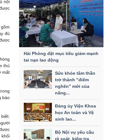
ủ nội
 được
o gồm
ầy đủ
 được
Hải Phòng đặt mục tiêu giảm mạnh
phòng
tai nạn lao động
n thủ
ơ mất
Sức khỏe tâm thần
trở thành “điểm
nghẽn” mới của
trong
năng...
g báo
Đảng ủy Viện Khoa
học An toàn và Vệ
biết:
sinh lao...
người
 được
Bộ Nội vụ yêu cầu
 khối
rà soát, kiểm tra