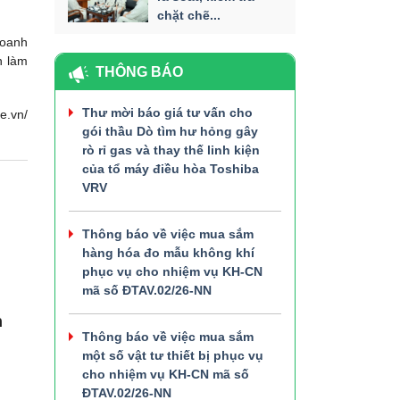
chặt chẽ...
doanh
n làm
THÔNG BÁO
Thư mời báo giá tư vấn cho
e.vn/
gói thầu Dò tìm hư hỏng gây
rò rỉ gas và thay thế linh kiện
của tổ máy điều hòa Toshiba
VRV
Thông báo về việc mua sắm
hàng hóa đo mẫu không khí
phục vụ cho nhiệm vụ KH-CN
mã số ĐTAV.02/26-NN
n
Thông báo về việc mua sắm
một số vật tư thiết bị phục vụ
cho nhiệm vụ KH-CN mã số
ĐTAV.02/26-NN