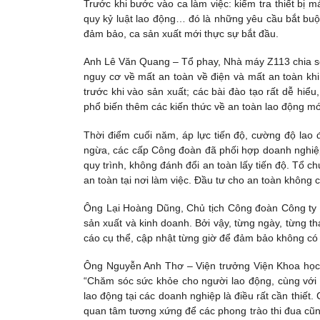
Trước khi bước vào ca làm việc: kiểm tra thiết bị m
quy kỷ luật lao động… đó là những yêu cầu bắt buộ
đảm bảo, ca sản xuất mới thực sự bắt đầu.
Anh Lê Văn Quang – Tổ phay, Nhà máy Z113 chia sẻ:
nguy cơ về mất an toàn về điện và mất an toàn khi
trước khi vào sản xuất; các bài đào tạo rất dễ hiểu
phổ biến thêm các kiến thức về an toàn lao động mớ
Thời điểm cuối năm, áp lực tiến độ, cường độ lao
ngừa, các cấp Công đoàn đã phối hợp doanh nghiệp 
quy trình, không đánh đổi an toàn lấy tiến độ. Tổ 
an toàn tại nơi làm việc. Đầu tư cho an toàn không
Ông Lại Hoàng Dũng, Chủ tịch Công đoàn Công ty S
sản xuất và kinh doanh. Bởi vậy, từng ngày, từng th
cáo cụ thể, cập nhật từng giờ để đảm bảo không có t
Ông Nguyễn Anh Thơ – Viện trưởng Viện Khoa học A
“Chăm sóc sức khỏe cho người lao động, cùng với
lao động tại các doanh nghiệp là điều rất cần thiết
quan tâm tương xứng để các phong trào thi đua cũn