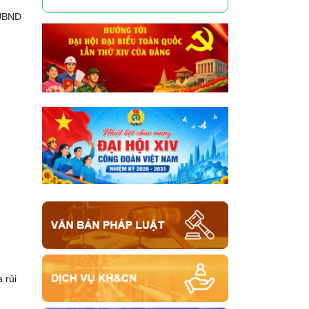
 UBND
 rủi