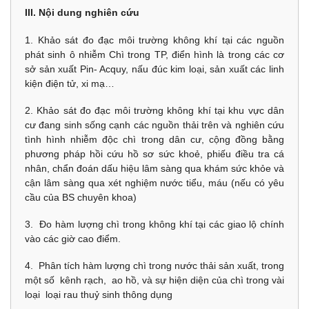
III. Nội dung nghiên cứu
1. Khảo sát đo đạc môi trường không khí tại các nguồn
phát sinh ô nhiễm Chì trong TP, điển hình là trong các cơ
sở sản xuất Pin- Acquy, nấu đúc kim loại, sản xuất các linh
kiện điện tử, xi mạ…
2. Khảo sát đo đạc môi trường không khí tại khu vực dân
cư đang sinh sống cạnh các nguồn thải trên và nghiên cứu
tình hình nhiễm độc chì trong dân cư, cộng đồng bằng
phương pháp hồi cứu hồ sơ sức khoẻ, phiếu điều tra cá
nhân, chẩn đoán dấu hiệu lâm sàng qua khám sức khỏe và
cận lâm sàng qua xét nghiệm nước tiểu, máu (nếu có yêu
cầu của BS chuyên khoa)
3. Đo hàm lượng chì trong không khí tại các giao lộ chính
vào các giờ cao điểm.
4. Phân tích hàm lượng chì trong nước thải sản xuất, trong
một số kênh rạch, ao hồ, và sự hiện diện của chì trong vài
loại loại rau thuỷ sinh thông dụng