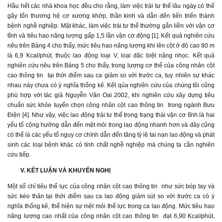
Hầu hết các nhà khoa học đều cho rằng, làm việc trái tư thế lâu ngày có thể
gây tổn thương hệ cơ xương khớp, thần kinh và dẫn đến tiến triển thành
bệnh nghề nghiệp. Mặt khác, làm việc trái tư thế thường gắn liền với vận cơ
tĩnh và tiêu hao năng lượng gấp 1,5 lần vận cơ động [1]. Kết quả nghiên cứu
nêu trên Bảng 4 cho thấy, mức tiêu hao năng lượng khi lên cột ở độ cao 80 m
là 6,9 Kcal/phút, thuộc lao động loại V, loại đặc biệt nặng nhọc. Kết quả
nghiên cứu nêu trên Bảng 5 cho thấy, trọng lượng cơ thể của công nhân cột
cao thông tin tại thời điểm sau ca giảm so với trước ca, tuy nhiên sự khác
nhau này chưa có ý nghĩa thống kê. Kết qủa nghiên cứu của chúng tôi cũng
phù hợp với tác giả Nguyễn Văn Oai 2002, khi nghiên cứu xây dựng tiêu
chuẩn sức khỏe tuyển chọn công nhân cột cao thông tin trong ngành Bưu
Điện [4]. Như vậy, việc lao động trái tư thế trong trạng thái vận cơ tĩnh là hai
yếu tố cộng hưởng dẫn đến mệt mỏi trong lao động nhanh hơn và đây cũng
có thể là các yếu tố nguy cơ chính dẫn đến tăng tỷ lệ tai nạn lao động và phát
sinh các loại bệnh khác có tính chất nghề nghiệp mà chúng ta cần nghiên
cứu tiếp.
V. KẾT LUẬN VÀ KHUYẾN NGHỊ
Một số chỉ tiêu thể lực của công nhân cột cao thông tin như sức bóp tay và
sức kéo thân tại thời điểm sau ca lao động giảm sút so với trước ca có ý
nghĩa thống kê, thể hiện sự mệt mỏi thể lực trong ca lao động. Mức tiêu hao
năng lượng cao nhất của công nhân cột cao thông tin đạt 6,90 Kcal/phút,