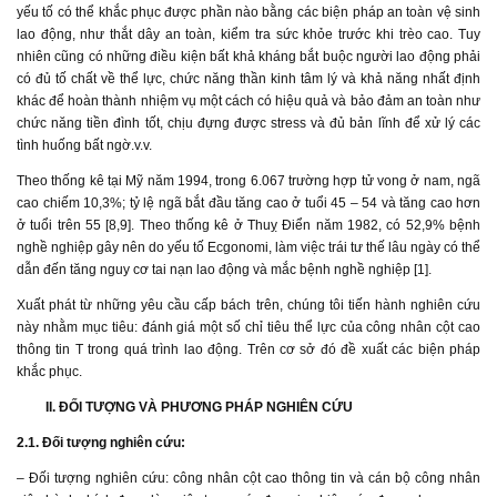
yếu tố có thể khắc phục được phần nào bằng các biện pháp an toàn vệ sinh
lao động, như thắt dây an toàn, kiểm tra sức khỏe trước khi trèo cao. Tuy
nhiên cũng có những điều kiện bất khả kháng bắt buộc người lao động phải
có đủ tố chất về thể lực, chức năng thần kinh tâm lý và khả năng nhất định
khác để hoàn thành nhiệm vụ một cách có hiệu quả và bảo đảm an toàn như
chức năng tiền đình tốt, chịu đựng được stress và đủ bản lĩnh để xử lý các
tình huống bất ngờ.v.v.
Theo thống kê tại Mỹ năm 1994, trong 6.067 trường hợp tử vong ở nam, ngã
cao chiếm 10,3%; tỷ lệ ngã bắt đầu tăng cao ở tuổi 45 – 54 và tăng cao hơn
ở tuổi trên 55 [8,9]. Theo thống kê ở Thuỵ Điển năm 1982, có 52,9% bệnh
nghề nghiệp gây nên do yếu tố Ecgonomi, làm việc trái tư thế lâu ngày có thể
dẫn đến tăng nguy cơ tai nạn lao động và mắc bệnh nghề nghiệp [1].
Xuất phát từ những yêu cầu cấp bách trên, chúng tôi tiến hành nghiên cứu
này nhằm mục tiêu: đánh giá một số chỉ tiêu thể lực của công nhân cột cao
thông tin T trong quá trình lao động. Trên cơ sở đó đề xuất các biện pháp
khắc phục.
II. ĐỐI TƯỢNG VÀ PHƯƠNG PHÁP NGHIÊN CỨU
2.1. Đối tượng nghiên cứu:
– Đối tượng nghiên cứu: công nhân cột cao thông tin và cán bộ công nhân