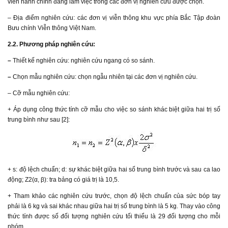
viên hành chính đang làm việc trong các đơn vị nghiên cứu được chọn.
– Địa điểm nghiên cứu: các đơn vị viễn thông khu vực phía Bắc Tập đoàn
Bưu chính Viễn thông Việt Nam.
2.2. Phương pháp nghiên cứu:
–
Thiết kế nghiên cứu: nghiên cứu ngang có so sánh.
–
Chọn mẫu nghiên cứu: chọn ngẫu nhiên tại các đơn vị nghiên cứu.
– Cỡ mẫu nghiên cứu:
+ Áp dụng công thức tính cỡ mẫu cho việc so sánh khác biệt giữa hai trị số
trung bình như sau [2]:
+ s: độ lệch chuẩn; d: sự khác biệt giữa hai số trung bình trước và sau ca lao
động; Z2(α, β): tra bảng có giá trị là 10,5.
+ Tham khảo các nghiên cứu trước, chọn độ lệch chuẩn của sức bóp tay
phải là 6 kg và sai khác nhau giữa hai trị số trung bình là 5 kg. Thay vào công
thức tính được số đối tượng nghiên cứu tối thiểu là 29 đối tượng cho mỗi
nhóm.