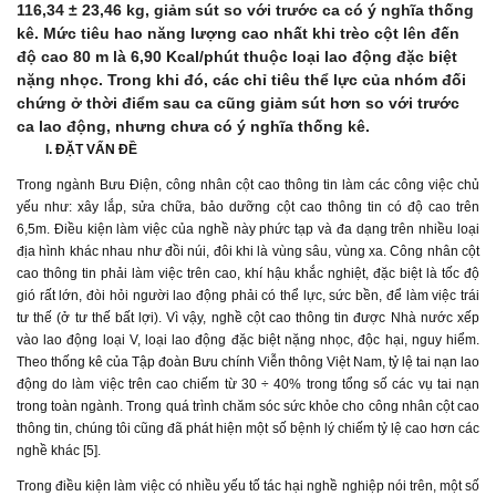
116,34 ± 23,46 kg, giảm sút so với trước ca có ý nghĩa thống
kê. Mức tiêu hao năng lượng cao nhất khi trèo cột lên đến
độ cao 80 m là 6,90 Kcal/phút thuộc loại lao động đặc biệt
nặng nhọc. Trong khi đó, các chỉ tiêu thể lực của nhóm đối
chứng ở thời điểm sau ca cũng giảm sút hơn so với trước
ca lao động, nhưng chưa có ý nghĩa thống kê.
I.
ĐẶT VẤN ĐỀ
Trong ngành Bưu Điện, công nhân cột cao thông tin làm các công việc chủ
yếu như: xây lắp, sửa chữa, bảo dưỡng cột cao thông tin có độ cao trên
6,5m. Điều kiện làm việc của nghề này phức tạp và đa dạng trên nhiều loại
địa hình khác nhau như đồi núi, đôi khi là vùng sâu, vùng xa. Công nhân cột
cao thông tin phải làm việc trên cao, khí hậu khắc nghiệt, đặc biệt là tốc độ
gió rất lớn, đòi hỏi người lao động phải có thể lực, sức bền, để làm việc trái
tư thế (ở tư thế bất lợi). Vì vậy, nghề cột cao thông tin được Nhà nước xếp
vào lao động loại V, loại lao động đặc biệt nặng nhọc, độc hại, nguy hiểm.
Theo thống kê của Tập đoàn Bưu chính Viễn thông Việt Nam, tỷ lệ tai nạn lao
động do làm việc trên cao chiếm từ 30 ÷ 40% trong tổng số các vụ tai nạn
trong toàn ngành. Trong quá trình chăm sóc sức khỏe cho công nhân cột cao
thông tin, chúng tôi cũng đã phát hiện một số bệnh lý chiếm tỷ lệ cao hơn các
nghề khác [5].
Trong điều kiện làm việc có nhiều yếu tố tác hại nghề nghiệp nói trên, một số