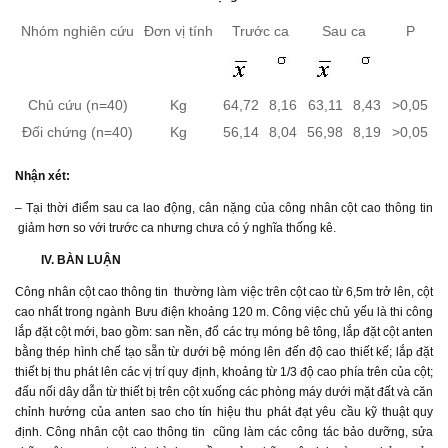
Nhóm nghiên cứu
Đơn vị tính
Trước ca
Sau ca
P
Chủ cứu (n=40)
Kg
64,72
8,16
63,11
8,43
>0,05
Đối chứng (n=40)
Kg
56,14
8,04
56,98
8,19
>0,05
Nhận xét
:
– Tại thời điểm sau ca lao động, cân nặng của công nhân cột cao thông tin
giảm hơn so với trước ca nhưng chưa có ý nghĩa thống kê.
IV. BÀN LUẬN
Công nhân cột cao thông tin thường làm việc trên cột cao từ 6,5m trở lên, cột
cao nhất trong ngành Bưu điện khoảng 120 m. Công việc chủ yếu là thi công
lắp đặt cột mới, bao gồm: san nền, đổ các trụ móng bê tông, lắp đặt cột anten
bằng thép hình chế tạo sẵn từ dưới bệ móng lên đến độ cao thiết kế; lắp đặt
thiết bị thu phát lên các vị trí quy định, khoảng từ 1/3 độ cao phía trên của cột;
đấu nối dây dẫn từ thiết bị trên cột xuống các phòng máy dưới mặt đất và căn
chỉnh hướng của anten sao cho tín hiệu thu phát đạt yêu cầu kỹ thuật quy
định. Công nhân cột cao thông tin cũng làm các công tác bảo dưỡng, sửa