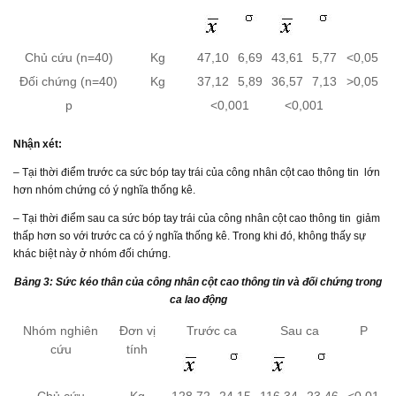
Chủ cứu (n=40)
Kg
47,10
6,69
43,61
5,77
<0,05
Đối chứng (n=40)
Kg
37,12
5,89
36,57
7,13
>0,05
p
<0,001
<0,001
Nhận xét
:
– Tại thời điểm trước ca sức bóp tay trái của công nhân cột cao thông tin lớn
hơn nhóm chứng có ý nghĩa thống kê.
– Tại thời điểm sau ca sức bóp tay trái của công nhân cột cao thông tin giảm
thấp hơn so với trước ca có ý nghĩa thống kê. Trong khi đó, không thấy sự
khác biệt này ở nhóm đối chứng.
Bảng 3: Sức kéo thân của công nhân cột cao thông tin và đối chứng trong
ca lao động
Nhóm nghiên
Đơn vị
Trước ca
Sau ca
P
cứu
tính