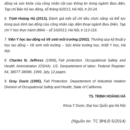
động và sức khỏe của công nhân cột cao thông tin trong ngành Bưu điện,
Tạp chí Bảo hộ lao động, số tháng 6/2013, Hà Nội, tr 20-24.
6.
Trịnh Hoàng Hà (2013),
Đánh giá một số chỉ tiêu chức năng và thể lực
trong quá trình lao động của công nhân cáp điện thoại ngành Bưu Điện, Tạp
chí Y học thực hành (884) – số 10/2013, Hà Nội, tr 113-116.
7.
Viện Y học lao động và Vệ sinh môi trường (2002)
, Thường quy kỹ thuật y
học lao động – Vệ sinh môi trường – Sức khỏe trường học, NXB Y học, Hà
Nội.
8.
Charles N, Jeffress
(1999)
,
Fall protection. Occupational Safety and
Health Aministration (OSHA). US. Derpartement of labor. Federal Register:
64, 38077-38086, 1999, Jyly, 12 pages.
9.
Gray Davis (1995),
Fall Protection. Departement of Industrial relation
Division of Occupational Safety and Health, State of California.
TS. TRỊNH HOÀNG HÀ
Khoa Y Dược, Đại học Quốc gia Hà Nội
(Nguồn tin: TC BHLĐ 5/2014)