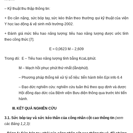
– Kỹ thuật thu thập thông tin:
+ Đo cân nặng, sức bóp tay, sức kéo thân theo thường qui kỹ thuật của viện
Y học lao động & vệ sinh môi trường-2002.
+ Đánh giá mức tiêu hao năng lượng: tiêu hao năng lượng được ước tính
theo công thức [7].
E = 0,0623 M – 2,609
Trong đó: E – Tiêu hao năng lượng tính bằng KcaL/phút.
M – Mạch hồi phục phút thứ nhất (lần/phút).
– Phương pháp thống kê xử lý số liệu: tiến hành trên Epi info 6.4
– Đạo đức nghiên cứu: nghiên cứu tuân thủ theo quy định và được
Hội đồng đạo đức của Bệnh viện Bưu điện thông qua trước khi tiến
hành.
III. KẾT QUẢ NGHIÊN CỨU
3.1. Sức bóp tay và sức kéo thân của công nhân cột cao thông tin
(xem
các Bảng 1,2,3):