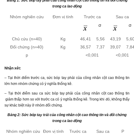
Bảng 1: Sức bóp tay phải của công nhân cột cao thông tin và đối chứng
trong ca lao động
Nhóm nghiên cứu
Đơn vị tính
Trước ca
Sau ca
Chủ cứu (n=40)
Kg
46,41
5,56
43,19
5,6
Đối chứng (n=40)
Kg
36,57
7,37
39,07
7,8
p
<0,001
<0,001
Nhận xét:
– Tại thời điểm trước ca, sức bóp tay phải của công nhân cột cao thông tin
lớn hơn nhóm chứng có ý nghĩa thống kê.
– Tại thời điểm sau ca sức bóp tay phải của công nhân cột cao thông tin
giảm thấp hơn so với trước ca có ý nghĩa thống kê. Trong khi đó, không thấy
sự khác biệt này ở nhóm đối chứng.
Bảng 2: Sức bóp tay trái của công nhân cột cao thông tin và đối chứng
trong ca lao động
Nhóm nghiên cứu
Đơn vị tính
Trước ca
Sau ca
P