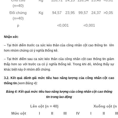
Chủ cứu
Kg
128,72
24,15
116,34
23,46
<0,01
(n=40)
Đối chứng
Kg
94,57
23,95
99,57
24,37
>0,05
(n=40)
p
<0,001
<0,001
Nhận xét
:
– Tại thời điểm trước ca sức kéo thân của công nhân cột cao thông tin lớn
hơn nhóm chứng có ý nghĩa thống kê.
– Tại thời điểm sau ca sức kéo thân của công nhân cột cao thông tin giảm
thấp hơn so với trước ca có ý nghĩa thống kê. Trong khi đó, không thấy sự
khác biệt này ở nhóm đối chứng.
3.2. Kết quả đánh giá mức tiêu hao năng lượng của công nhân cột cao
thông tin
(xem Bảng 4):
Bảng 4: Kết quả mức tiêu hao năng lượng của công nhân cột cao thông
tin trong lao động
Lên cột (n = 40)
Xuống cột (n 
Mức cột
I
II
III
IV
I
II
II