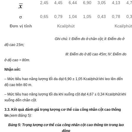
2,45
4,45
6,44
6,90
3,05
4,13
4,
0,65
0,79
1,04
1,05
0,43
0,78
0,
Đơn vị tính
Kcal/phút
Kcal/phút
Ghi chú: I: Điểm đo ở chân cột; II: Điểm đo ở
độ cao 15m;
III: Điểm đo ở độ cao 45m; IV: Điểm đo
ở độ cao > 80m.
Nhận xét
:
– Mức tiêu hao năng lượng tối đa đạt 6,90 ± 1,05 Kcal/phút khi leo lên đến
độ cao trên 80 m.
– Mức tiêu hao năng lượng tối đa khi xuống cột đạt 4,67 ± 0,34 Kcal/phút khi
xuống đến chân cột.
3.3. Kết quả đánh giá trọng lượng cơ thể của công nhân cột cao thông
tin
(xem Bảng 5):
Bảng 5: Trọng lượng cơ thể của công nhân cột cao thông tin trong lao
động