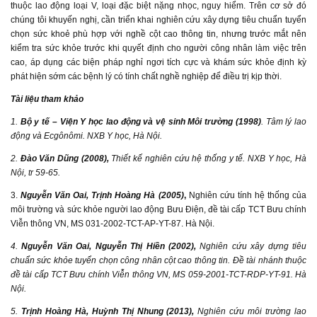
thuộc lao động loại V, loại đặc biệt nặng nhọc, nguy hiểm. Trên cơ sở đó
chúng tôi khuyến nghị, cần triển khai nghiên cứu xây dựng tiêu chuẩn tuyển
chọn sức khoẻ phù hợp với nghề cột cao thông tin, nhưng trước mắt nên
kiểm tra sức khỏe trước khi quyết định cho người công nhân làm việc trên
cao, áp dụng các biện pháp nghỉ ngơi tích cực và khám sức khỏe định kỳ
phát hiện sớm các bệnh lý có tính chất nghề nghiệp để điều trị kịp thời.
Tài liệu tham khảo
1.
Bộ y tế – Viện Y học lao động và vệ sinh Môi trường (1998)
. Tâm lý lao
động và Ecgônômi. NXB Y học, Hà Nội.
2.
Đào Văn Dũng
(2008),
Thiết kế nghiên cứu hệ thống y tế. NXB Y học, Hà
Nội, tr 59-65.
3.
Nguyễn Văn Oai, Trịnh Hoàng Hà (2005)
,
Nghiên cứu tính hệ thống của
môi trường và sức khỏe người lao động Bưu Điện, đề tài cấp TCT Bưu chính
Viễn thông VN, MS 031-2002-TCT-AP-YT-87. Hà Nội.
4.
Nguyễn Văn Oai, Nguyễn Thị Hiền (2002),
Nghiên cứu xây dựng tiêu
chuẩn sức khỏe tuyển chọn công nhân cột cao thông tin. Đề tài nhánh thuộc
đề tài cấp TCT Bưu chính Viễn thông VN, MS 059-2001-TCT-RDP-YT-91. Hà
Nội.
5.
Trịnh Hoàng Hà, Huỳnh Thị Nhung (2013),
Nghiên cứu môi trường lao