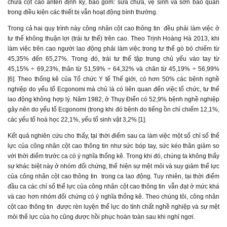
chữa cột cao anten định kỳ, bao gồm: sửa chữa, vệ sinh và sơn bảo quản
trong điều kiện các thiết bị vẫn hoạt động bình thường.
Trong cả hai quy trình này công nhân cột cao thông tin đều phải làm việc ở
tư thế không thuận lợi (trái tư thế) trên cao. Theo Trịnh Hoàng Hà 2013, khi
làm việc trên cao người lao động phải làm việc trong tư thế gò bó chiếm từ
45,35% đến 65,27%. Trong đó, trái tư thế tập trung chủ yếu vào tay từ
45,15% ÷ 69,23%, thân từ 51,59% ÷ 64,32% và chân từ 45,19% ÷ 56,99%
[6]. Theo thống kê của Tổ chức Y tế Thế giới, có hơn 50% các bệnh nghề
nghiệp do yếu tố Ecgonomi mà chủ là có liên quan đến việc tổ chức, tư thế
lao động không hợp lý. Năm 1982, ở Thụy Điển có 52,9% bệnh nghề nghiệp
gây nên do yếu tố Ecgonomi (trong khi đó bệnh do tiếng ồn chỉ chiếm 12,1%,
các yếu tố hoá học 22,1%, yếu tố sinh vật 3,2% [1].
Kết quả nghiên cứu cho thấy, tại thời điểm sau ca làm việc một số chỉ số thể
lực của công nhân cột cao thông tin như sức bóp tay, sức kéo thân giảm so
với thời điểm trước ca có ý nghĩa thống kê. Trong khi đó, chúng ta không thấy
sự khác biệt này ở nhóm đối chứng, thể hiện sự mệt mỏi và suy giảm thể lực
của công nhân cột cao thông tin trong ca lao động. Tuy nhiên, tại thời điểm
đầu ca các chỉ số thể lực của công nhân cột cao thông tin vẫn đạt ở mức khá
và cao hơn nhóm đối chứng có ý nghĩa thống kê. Theo chúng tôi, công nhân
cột cao thông tin được rèn luyện thể lực do tính chất nghề nghiệp và sự mệt
mỏi thể lực của họ cũng được hồi phục hoàn toàn sau khi nghỉ ngơi.