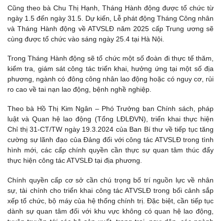
Cũng theo bà Chu Thị Hạnh, Tháng Hành động được tổ chức từ
ngày 1.5 đến ngày 31.5. Dự kiến, Lễ phát động Tháng Công nhân
và Tháng Hành động về ATVSLĐ năm 2025 cấp Trung ương sẽ
cùng được tổ chức vào sáng ngày 25.4 tại Hà Nội.
Trong Tháng Hành động sẽ tổ chức một số đoàn đi thực tế thăm,
kiểm tra, giám sát công tác triển khai, hưởng ứng tại một số địa
phương, ngành có đông công nhân lao động hoặc có nguy cơ, rủi
ro cao về tai nạn lao động, bệnh nghề nghiệp.
Theo bà Hồ Thị Kim Ngân – Phó Trưởng ban Chính sách, pháp
luật và Quan hệ lao động (Tổng LĐLĐVN), triển khai thực hiện
Chỉ thị 31-CT/TW ngày 19.3.2024 của Ban Bí thư về tiếp tục tăng
cường sự lãnh đạo của Đảng đối với công tác ATVSLĐ trong tình
hình mới, các cấp chính quyền cần thực sự quan tâm thúc đẩy
thực hiện công tác ATVSLĐ tại địa phương.
Chính quyền cấp cơ sở cần chú trọng bố trí nguồn lực về nhân
sự, tài chính cho triển khai công tác ATVSLĐ trong bối cảnh sắp
xếp tổ chức, bộ máy của hệ thống chính trị. Đặc biệt, cần tiếp tục
dành sự quan tâm đối với khu vực không có quan hệ lao động,