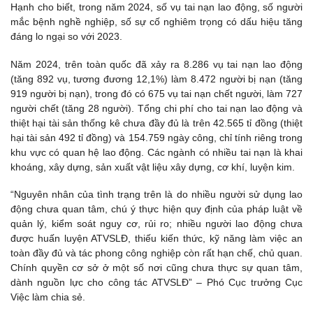
Hạnh cho biết, trong năm 2024, số vụ tai nạn lao động, số người
mắc bệnh nghề nghiệp, số sự cố nghiêm trọng có dấu hiệu tăng
đáng lo ngại so với 2023.
Năm 2024, trên toàn quốc đã xảy ra 8.286 vụ tai nạn lao động
(tăng 892 vụ, tương đương 12,1%) làm 8.472 người bị nạn (tăng
919 người bị nạn), trong đó có 675 vụ tai nạn chết người, làm 727
người chết (tăng 28 người). Tổng chi phí cho tai nạn lao động và
thiệt hại tài sản thống kê chưa đầy đủ là trên 42.565 tỉ đồng (thiệt
hại tài sản 492 tỉ đồng) và 154.759 ngày công, chỉ tính riêng trong
khu vực có quan hệ lao động. Các ngành có nhiều tai nạn là khai
khoáng, xây dựng, sản xuất vật liệu xây dựng, cơ khí, luyện kim.
“Nguyên nhân của tình trạng trên là do nhiều người sử dụng lao
động chưa quan tâm, chú ý thực hiện quy định của pháp luật về
quản lý, kiểm soát nguy cơ, rủi ro; nhiều người lao động chưa
được huấn luyện ATVSLĐ, thiếu kiến thức, kỹ năng làm việc an
toàn đầy đủ và tác phong công nghiệp còn rất hạn chế, chủ quan.
Chính quyền cơ sở ở một số nơi cũng chưa thực sự quan tâm,
dành nguồn lực cho công tác ATVSLĐ” – Phó Cục trưởng Cục
Việc làm chia sẻ.