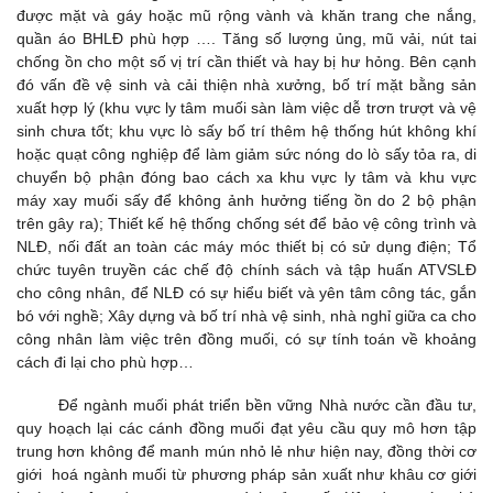
được mặt và gáy hoặc mũ rộng vành và khăn trang che nắng,
quần áo BHLĐ phù hợp …. Tăng số lượng ủng, mũ vải, nút tai
chống ồn cho một số vị trí cần thiết và hay bị hư hỏng. Bên cạnh
đó vấn đề vệ sinh và cải thiện nhà xưởng, bố trí mặt bằng sản
xuất hợp lý (khu vực ly tâm muối sàn làm việc dễ trơn trượt và vệ
sinh chưa tốt; khu vực lò sấy bố trí thêm hệ thống hút không khí
hoặc quạt công nghiệp để làm giảm sức nóng do lò sấy tỏa ra, di
chuyển bộ phận đóng bao cách xa khu vực ly tâm và khu vực
máy xay muối sấy để không ảnh hưởng tiếng ồn do 2 bộ phận
trên gây ra); Thiết kế hệ thống chống sét để bảo vệ công trình và
NLĐ, nối đất an toàn các máy móc thiết bị có sử dụng điện; Tổ
chức tuyên truyền các chế độ chính sách và tập huấn ATVSLĐ
cho công nhân, để NLĐ có sự hiểu biết và yên tâm công tác, gắn
bó với nghề; Xây dựng và bố trí nhà vệ sinh, nhà nghỉ giữa ca cho
công nhân làm việc trên đồng muối, có sự tính toán về khoảng
cách đi lại cho phù hợp…
Để ngành muối phát triển bền vững Nhà nước cần đầu tư,
quy hoạch lại các cánh đồng muối đạt yêu cầu quy mô hơn tập
trung hơn không để manh mún nhỏ lẻ như hiện nay, đồng thời cơ
giới hoá ngành muối từ phương pháp sản xuất như khâu cơ giới