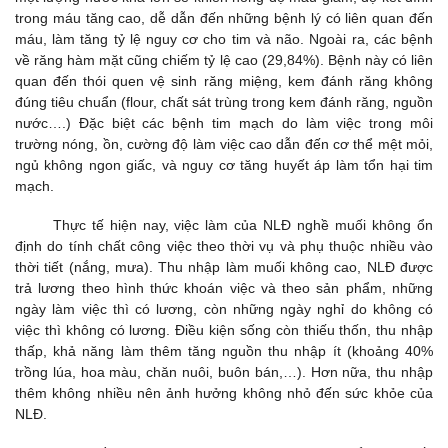
trong máu tăng cao, dễ dẫn đến những bệnh lý có liên quan đến
máu, làm tăng tỷ lệ nguy cơ cho tim và não. Ngoài ra, các bệnh
về răng hàm mặt cũng chiếm tỷ lệ cao (29,84%). Bệnh này có liên
quan đến thói quen vệ sinh răng miệng, kem đánh răng không
đúng tiêu chuẩn (flour, chất sát trùng trong kem đánh răng, nguồn
nước….) Đặc biệt các bệnh tim mạch do làm việc trong môi
trường nóng, ồn, cường độ làm việc cao dẫn đến cơ thể mệt mỏi,
ngủ không ngon giấc, và nguy cơ tăng huyết áp làm tổn hại tim
mạch.
Thực tế hiện nay, việc làm của NLĐ nghề muối không ổn
định do tính chất công việc theo thời vụ và phụ thuộc nhiều vào
thời tiết (nắng, mưa). Thu nhập làm muối không cao, NLĐ được
trả lương theo hình thức khoán việc và theo sản phẩm, những
ngày làm việc thì có lương, còn những ngày nghỉ do không có
việc thì không có lương. Điều kiện sống còn thiếu thốn, thu nhập
thấp, khả năng làm thêm tăng nguồn thu nhập ít (khoảng 40%
trồng lúa, hoa màu, chăn nuôi, buôn bán,…). Hơn nữa, thu nhập
thêm không nhiều nên ảnh hưởng không nhỏ đến sức khỏe của
NLĐ.