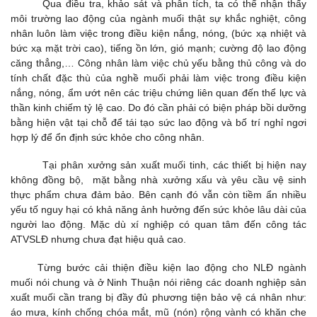
Qua điều tra, khảo sát và phân tích, ta có thể nhận thấy
môi trường lao động của ngành muối thật sự khắc nghiệt, công
nhân luôn làm việc trong điều kiện nắng, nóng, (bức xạ nhiệt và
bức xạ mặt trời cao), tiếng ồn lớn, gió mạnh; cường độ lao động
căng thẳng,… Công nhân làm việc chủ yếu bằng thủ công và do
tính chất đặc thù của nghề muối phải làm việc trong điều kiện
nắng, nóng, ẩm ướt nên các triệu chứng liên quan đến thể lực và
thần kinh chiếm tỷ lệ cao. Do đó cần phải có biện pháp bồi dưỡng
bằng hiện vật tại chỗ để tái tạo sức lao động và bố trí nghỉ ngơi
hợp lý để ổn định sức khỏe cho công nhân.
Tại phân xưởng sản xuất muối tinh, các thiết bị hiện nay
không đồng bộ, mặt bằng nhà xưởng xấu và yêu cầu vệ sinh
thực phẩm chưa đảm bảo. Bên cạnh đó vẫn còn tiềm ẩn nhiều
yếu tố nguy hại có khả năng ảnh hưởng đến sức khỏe lâu dài của
người lao động. Mặc dù xí nghiệp có quan tâm đến công tác
ATVSLĐ nhưng chưa đạt hiệu quả cao.
Từng bước cải thiện điều kiện lao động cho NLĐ ngành
muối nói chung và ở Ninh Thuận nói riêng các doanh nghiệp sản
xuất muối cần trang bị đầy đủ phương tiện bảo vệ cá nhân như:
áo mưa, kính chống chóa mắt, mũ (nón) rộng vành có khăn che