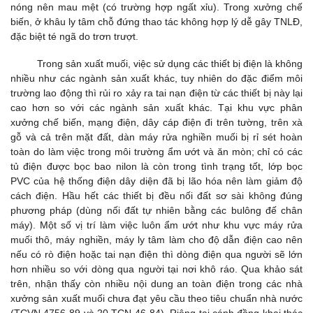
nóng nên mau mệt (có trường hợp ngất xỉu). Trong xưởng chế
biến, ở khâu ly tâm chỗ đứng thao tác không hợp lý dễ gây TNLĐ,
đặc biệt té ngã do trơn trượt.
Trong sản xuất muối, việc sử dụng các thiết bị điện là không
nhiều như các ngành sản xuất khác, tuy nhiên do đặc điểm môi
trường lao động thì rủi ro xảy ra tai nạn điện từ các thiết bị này lại
cao hơn so với các ngành sản xuất khác. Tại khu vực phân
xưởng chế biến, mạng điện, dây cáp điện đi trên tường, trên xà
gỗ và cả trên mặt đất, dàn máy rửa nghiền muối bị rỉ sét hoàn
toàn do làm việc trong môi trường ẩm ướt và ăn mòn; chỉ có các
tủ điện được bọc bao nilon là còn trong tình trạng tốt, lớp bọc
PVC của hệ thống điện dây diện đã bị lão hóa nên làm giảm độ
cách điện. Hầu hết các thiết bị đều nối đất sơ sài không đúng
phương pháp (dùng nối đất tự nhiên bằng các bulông đế chân
máy). Một số vị trí làm việc luôn ẩm ướt như khu vực máy rửa
muối thô, máy nghiền, máy ly tâm làm cho độ dẫn điện cao nên
nếu có rò điện hoặc tai nạn điện thì dòng điện qua người sẽ lớn
hơn nhiều so với dòng qua người tại nơi khô ráo.
Qua khảo sát
trên, nhận thấy còn nhiều nội dung an toàn điện trong các nhà
xưởng sản xuất muối chưa đạt yêu cầu theo tiêu chuẩn nhà nước
(TCVN 4756-89 và 20 TCN 46-84). Riêng tại cánh đồng khai thác