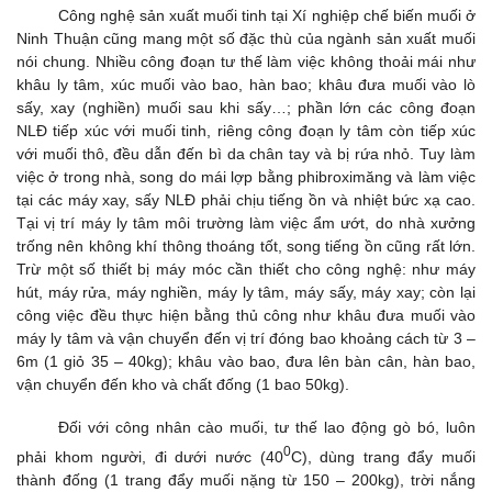
Công nghệ sản xuất muối tinh tại Xí nghiệp chế biến muối ở
Ninh Thuận cũng mang một số đặc thù của ngành sản xuất muối
nói chung. Nhiều công đoạn tư thế làm việc không thoải mái như
khâu ly tâm, xúc muối vào bao, hàn bao; khâu đưa muối vào lò
sấy, xay (nghiền) muối sau khi sấy…; phần lớn các công đoạn
NLĐ tiếp xúc với muối tinh, riêng công đoạn ly tâm còn tiếp xúc
với muối thô, đều dẫn đến bì da chân tay và bị rứa nhỏ. Tuy làm
việc ở trong nhà, song do mái lợp bằng phibroximăng và làm việc
tại các máy xay, sấy NLĐ phải chịu tiếng ồn và nhiệt bức xạ cao.
Tại vị trí máy ly tâm môi trường làm việc ẩm ướt, do nhà xưởng
trống nên không khí thông thoáng tốt, song tiếng ồn cũng rất lớn.
Trừ một số thiết bị máy móc cần thiết cho công nghệ: như máy
hút, máy rửa, máy nghiền, máy ly tâm, máy sấy, máy xay; còn lại
công việc đều thực hiện bằng thủ công như khâu đưa muối vào
máy ly tâm và vận chuyển đến vị trí đóng bao khoảng cách từ 3 –
6m (1 giỏ 35 – 40kg); khâu vào bao, đưa lên bàn cân, hàn bao,
vận chuyển đến kho và chất đống (1 bao 50kg).
Đối với công nhân cào muối, tư thế lao động gò bó, luôn
0
phải khom người, đi dưới nước (40
C), dùng trang đẩy muối
thành đống (1 trang đẩy muối nặng từ 150 – 200kg), trời nắng