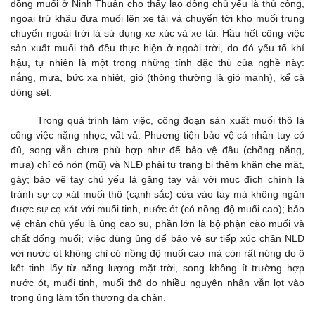
đồng muối ở Ninh Thuận cho thấy lao động chủ yếu là thủ công,
ngoại trừ khâu đưa muối lên xe tải và chuyển tới kho muối trung
chuyển ngoài trời là sử dụng xe xúc và xe tải. Hầu hết công việc
sản xuất muối thô đều thực hiện ở ngoài trời, do đó yếu tố khí
hậu, tự nhiên là một trong những tính đặc thù của nghề này:
nắng, mưa, bức xạ nhiệt, gió (thông thường là gió mạnh), kể cả
dông sét.
Trong quá trình làm việc, công đoạn sản xuất muối thô là
công việc nặng nhọc, vất vả. Phương tiện bảo vệ cá nhân tuy có
đủ, song vẫn chưa phù hợp như để bảo vệ đầu (chống nắng,
mưa) chỉ có nón (mũ) và NLĐ phải tự trang bị thêm khăn che mặt,
gáy; bảo vệ tay chủ yếu là găng tay vải với mục đích chính là
tránh sự cọ xát muối thô (cạnh sắc) cứa vào tay mà không ngăn
được sự cọ xát với muối tinh, nước ót (có nồng độ muối cao); bảo
vệ chân chủ yếu là ủng cao su, phần lớn là bộ phận cào muối và
chất đống muối; việc dùng ủng để bảo vệ sự tiếp xúc chân NLĐ
với nước ót không chỉ có nồng độ muối cao mà còn rất nóng do ô
kết tinh lấy từ năng lượng mặt trời, song không ít trường hợp
nước ót, muối tinh, muối thô do nhiều nguyên nhân vẫn lọt vào
trong ủng làm tổn thương da chân.