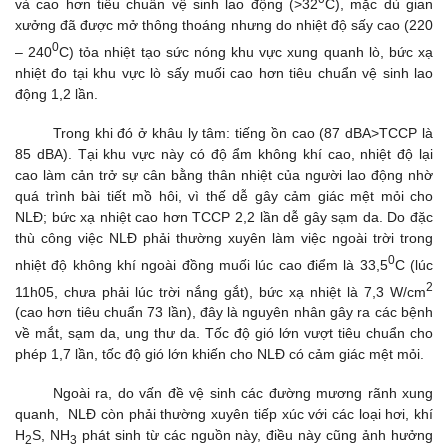
và cao hơn tiêu chuẩn vệ sinh lao động (>32
C), mặc dù gian
xưởng đã được mở thông thoáng nhưng do nhiệt độ sấy cao (220
0
– 240
C) tỏa nhiệt tạo sức nóng khu vực xung quanh lò, bức xạ
nhiệt đo tại khu vực lò sấy muối cao hơn tiêu chuẩn vệ sinh lao
động 1,2 lần.
Trong khi đó ở khâu ly tâm: tiếng ồn cao (87 dBA>TCCP là
85 dBA). Tại khu vực này có độ ẩm không khí cao, nhiệt độ lại
cao làm cản trở sự cân bằng thân nhiệt của người lao động nhờ
quá trình bài tiết mồ hôi, vì thế dễ gây cảm giác mệt mỏi cho
NLĐ; bức xạ nhiệt cao hơn TCCP 2,2 lần dễ gây sạm da. Do đặc
thù công việc NLĐ phải thường xuyên làm việc ngoài trời trong
0
nhiệt độ không khí ngoài đồng muối lúc cao điểm là 33,5
C (lúc
2
11h05, chưa phải lúc trời nắng gắt), bức xạ nhiệt là 7,3
W/cm
(cao hơn tiêu chuẩn 73 lần), đây là nguyên nhân gây ra các bệnh
về mắt, sạm da, ung thư da. Tốc độ gió lớn vượt tiêu chuẩn cho
phép 1,7 lần, tốc độ gió lớn khiến cho NLĐ có cảm giác mệt mỏi.
Ngoài ra, do vấn đề vệ sinh các đường mương rãnh xung
quanh, NLĐ còn phải thường xuyên tiếp xúc với các loại hơi, khí
H
S, NH
phát sinh từ các nguồn này, điều này cũng ảnh hưởng
2
3