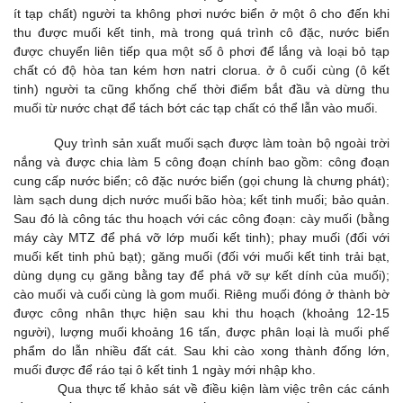
ít tạp chất) người ta không phơi nước biển ở một ô cho đến khi
thu được muối kết tinh, mà trong quá trình cô đặc, nước biển
được chuyển liên tiếp qua một số ô phơi để lắng và loại bỏ tạp
chất có độ hòa tan kém hơn natri clorua. ở ô cuối cùng (ô kết
tinh) người ta cũng khống chế thời điểm bắt đầu và dừng thu
muối từ nước chạt để tách bớt các tạp chất có thể lẫn vào muối.
Quy trình sản xuất muối sạch được làm toàn bộ ngoài trời
nắng và được chia làm 5 công đoạn chính bao gồm: công đoạn
cung cấp nước biển; cô đặc nước biển (gọi chung là chưng phát);
làm sạch dung dịch nước muối bão hòa; kết tinh muối; bảo quản.
Sau đó là công tác thu hoạch với các công đoạn: cày muối (bằng
máy cày MTZ để phá vỡ lớp muối kết tinh); phay muối (đối với
muối kết tinh phủ bạt); găng muối (đối với muối kết tinh trải bạt,
dùng dụng cụ găng bằng tay để phá vỡ sự kết dính của muối);
cào muối và cuối cùng là gom muối. Riêng muối đóng ở thành bờ
được công nhân thực hiện sau khi thu hoạch (khoảng 12-15
người), lượng muối khoảng 16 tấn, được phân loại là muối phế
phẩm do lẫn nhiều đất cát. Sau khi cào xong thành đống lớn,
muối được để ráo tại ô kết tinh 1 ngày mới nhập kho.
Qua thực tế khảo sát về điều kiện làm việc trên các cánh