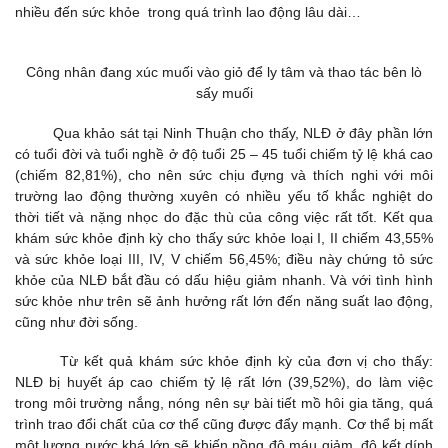
nhiều đến sức khỏe trong quá trình lao động lâu dài…
Công nhân đang xúc muối vào giỏ để ly tâm và thao tác bên lò
sấy muối
Qua khảo sát tại Ninh Thuận cho thấy, NLĐ ở đây phần lớn
có tuổi đời và tuổi nghề ở độ tuổi 25 – 45 tuổi chiếm tỷ lệ khá cao
(chiếm 82,81%), cho nên sức chịu đựng và thích nghi với môi
trường lao động thường xuyên có nhiều yếu tố khắc nghiệt do
thời tiết và nặng nhọc do đặc thù của công việc rất tốt. Kết qua
khám sức khỏe định kỳ cho thấy sức khỏe loại I, II chiếm 43,55%
và sức khỏe loại III, IV, V chiếm 56,45%; điều này chứng tỏ sức
khỏe của NLĐ bắt đầu có dấu hiệu giảm nhanh. Và với tình hình
sức khỏe như trên sẽ ảnh hưởng rất lớn đến năng suất lao động,
cũng như đời sống.
Từ kết quả khám sức khỏe định kỳ của đơn vị cho thấy:
NLĐ bị huyết áp cao chiếm tỷ lệ rất lớn (39,52%), do làm việc
trong môi trường nắng, nóng nên sự bài tiết mồ hôi gia tăng, quá
trình trao đổi chất của cơ thể cũng được đẩy mạnh. Cơ thể bị mất
một lượng nước khá lớn sẽ khiến nồng độ máu giảm, độ kết dính