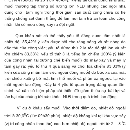
muối thường tập trung số lượng lớn NLĐ nhưng các ngôi nhà
dùng cho tạm nghỉ trong thời gian sản xuất cũng chưa có hệ
thống chống sét đánh thẳng để làm nơi tạm trú an toàn cho công
nhân khi có mưa dông xảy ra đột ngột.
Qua khảo sát có thể thấy yếu tố đáng quan tâm nhất là
nhiệt độ: 85,42% ý kiến được hỏi cho rằng nóng và rất nóng do
đặc thù của công việc; yếu tố đứng thứ 2 là tốc độ gió lớn và rất
lớn chiếm 83,33%; yếu tố thứ 3 là tiếng ồn chiếm 100% (ý kiến
của công nhân tại xưởng chế biến muối) do máy xay và máy ly
tâm gây ra; yếu tố thứ 4 quá sáng và chói lóa chiếm 93,33% (ý
kiến của công nhân làm việc ngoài đồng muối) do bức xạ của mặt
trời chiếu xuống bề mặt tinh thể muối và phản xạ ngược lại vào
mặt người lao động. Đây là 4 yếu tố quan trọng đáng quan tâm
chính và cần có biện pháp cải thiện để giảm thiểu sự bất lợi và
tác hại của chúng tới sức khỏe NLĐ trong quá trình lao động.
Ví dụ ở khâu sấy muối: Vào thời điểm đo, nhiệt độ ngoài
0
trời là 30,6
C (lúc 09h30 phút), nhiệt độ không khí tại khu vực sấy
0
(vị trí công nhân thao tác) cao hơn nhiệt độ ngoài trời từ 2 – 3
C
0