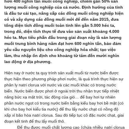
hơn 400 nghìn tấn muối công nghiệp, chiếm gần 50% sản
lượng muối công nghiệp của cả nước. Định hướng của tỉnh
là đầu tư cải tạo, nâng cấp các đồng muối công nghiệp hiện
có và xây dựng các đồng muối mới để đến năm 2015, đưa
tổng diện tích đồng muối toàn tỉnh lên gần 5.000 héc ta,
trong đó, diện tích thực tế đưa vào sản xuất khoảng 4.000
héc ta. Mục tiêu phấn đấu trong giai đoạn này là sản lượng
muối trung bình hàng năm đạt hơn 600 nghìn tấn, bảo đảm
yêu cầu nguyên liệu cho công nghiệp hóa chất; tạo việc
làm, thu nhập ổn định cho khoảng từ tám đến mười nghìn
lao động ở địa phương.
Hiện nay ở nước ta quy trình sản xuất muối từ nước biển được
thực hiện theo phương pháp phơi nước, là quá trình thực hiện sự
phân ly natri clorua với nước và các muối khác có trong nước
biển. Nước biển được phơi ở ngoài trời thu nhận trực tiếp nhiệt
năng bức xạ mặt trời, tác động của gió… để bay hơi tự nhiên
phần nước ngọt có trong nước biển bằng kiểu bay hơi bề mặt (có
khi cho bay hơi kiểu tia nước) để thu lấy nước chạt có nồng độ
xấp xỉ bão hòa natri clorua. Sau đó tiếp tục cô đặc nước chạt, giai
đoạn kết tinh để thu lấy muối thô.
Để thu được muối chất lượng cao (chứa nhiều natri clorua