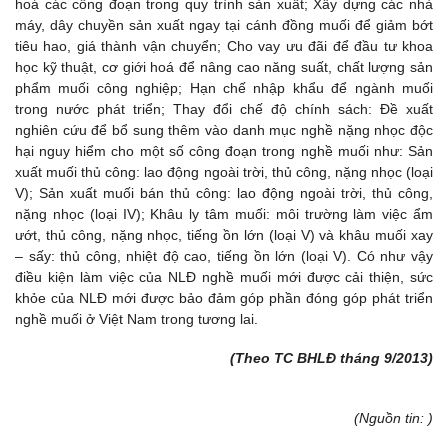
hoá các công đoạn trong quy trình sản xuất; Xây dựng các nhà
máy, dây chuyền sản xuất ngay tại cánh đồng muối để giảm bớt
tiêu hao, giá thành vận chuyển; Cho vay ưu đãi để đầu tư khoa
học kỹ thuật, cơ giới hoá để nâng cao năng suất, chất lượng sản
phẩm muối công nghiệp; Hạn chế nhập khẩu để ngành muối
trong nước phát triển; Thay đổi chế độ chính sách: Đề xuất
nghiên cứu để bổ sung thêm vào danh mục nghề nặng nhọc độc
hại nguy hiểm cho một số công đoạn trong nghề muối như: Sản
xuất muối thủ công: lao động ngoài trời, thủ công, nặng nhọc (loại
V); Sản xuất muối bán thủ công: lao động ngoài trời, thủ công,
nặng nhọc (loại IV); Khâu ly tâm muối: môi trường làm việc ẩm
ướt, thủ công, nặng nhọc, tiếng ồn lớn (loại V) và khâu muối xay
– sấy: thủ công, nhiệt độ cao, tiếng ồn lớn (loại V). Có như vậy
điều kiện làm việc của NLĐ nghề muối mới được cải thiện, sức
khỏe của NLĐ mới được bảo đảm góp phần đóng góp phát triển
nghề muối ở Việt Nam trong tương lai.
(Theo TC BHLĐ tháng 9/2013)
(Nguồn tin: )