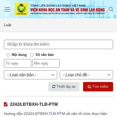
Skip
to
content
Luật
Nội dung
Số văn bản
Thiết lập lại
Tìm kiếm
2242/LĐTBXH-TLĐ-PTM
Hướng dẫn 2242/LĐTBXH-TLĐ-PTM về việc tổ chức thực hiện