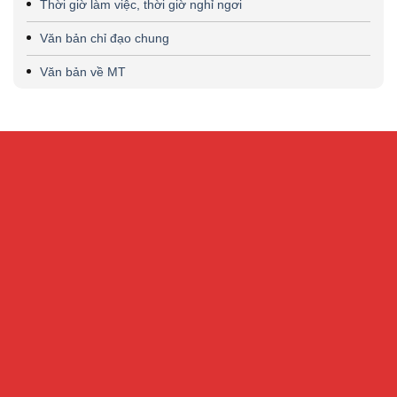
Thời giờ làm việc, thời giờ nghỉ ngơi
Văn bản chỉ đạo chung
Văn bản về MT
CỔNG THÔNG TIN ĐIỆN TỬ VIỆN KHOA HỌC AN
TOÀN VÀ VỆ SINH LAO ĐỘNG
Địa chỉ:
Số 99 Trần Quốc Toản, phường Cửa Nam, Hà Nội – Số
216 Nguyễn Trãi, phường Đại Mỗ, Hà Nội
Điện thoại:
024.32202207 -
Fax:
024-38221503
Email:
Banbientap@vnniosh.vn
Thông tin đăng tải có tính chất tham khảo, không có giá trị về mặt
pháp lý
Tháng hiện tại : 31127
This Year : 632803
Khách Online: 18