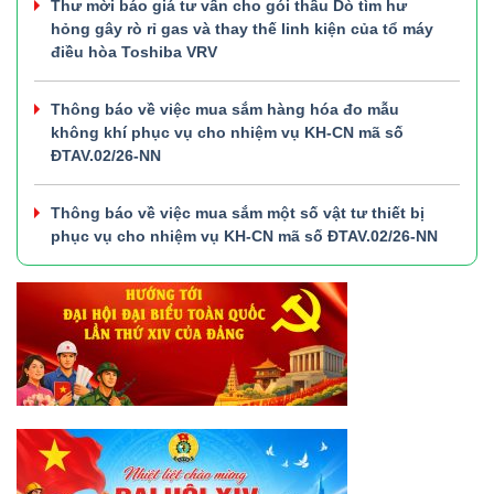
Thư mời báo giá tư vấn cho gói thầu Dò tìm hư
hỏng gây rò rỉ gas và thay thế linh kiện của tổ máy
điều hòa Toshiba VRV
Thông báo về việc mua sắm hàng hóa đo mẫu
không khí phục vụ cho nhiệm vụ KH-CN mã số
ĐTAV.02/26-NN
Thông báo về việc mua sắm một số vật tư thiết bị
phục vụ cho nhiệm vụ KH-CN mã số ĐTAV.02/26-NN