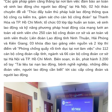
“Các giải pháp giảm căng thẳng tại nơi làm việc đảm bảo an toàn
vệ sinh lao động cho người lao động” tại Hà Nội, 02 hội thảo
chuyên đề về “Thúc đẩy tuân thủ pháp luật lao động thông qua
bộ công cụ kiểm tra, giám sát cho cán bộ công đoàn” tại Thanh
Hóa và TP. Hồ Chí Minh; tổ chức 03 lớp tập huấn an toàn, vệ sinh
lao động và kỹ năng phương pháp hoạt động của mạng lưới an
toàn vệ sinh viên cho 250 cán bộ công đoàn cơ sở và an toàn vệ
sinh viên thuộc Liên đoàn Lao động tỉnh Ninh Thuận, Hải Phòng
và Kiên Giang; 03 khóa đào tạo giảng viên nguồn và 2 lớp thí
điểm về “Phòng chống quấy rối tình dục tại nơi làm việc” cho 112
cán bộ công đoàn cấp tỉnh, ngành và 66 cán bộ công đoàn cơ sở
tại Hà Nội và TP. Hồ Chí Minh. Biên soạn, in ấn, phát hành 3.200
sổ tay “Tài liệu tai nạn lao động, bệnh nghề nghiệp, những điều
đoàn viên, người lao động cần biết” tới các cấp công đoàn và
người lao động.