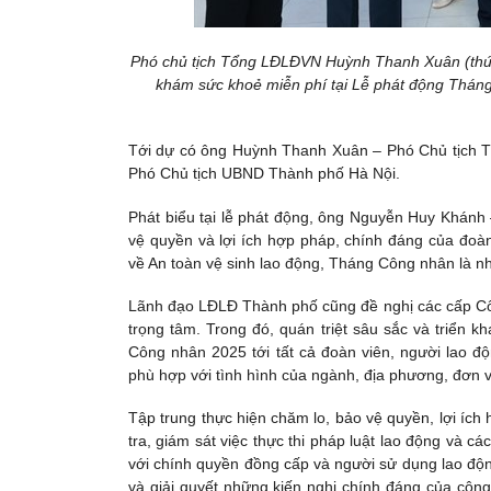
Phó chủ tịch Tổng LĐLĐVN Huỳnh Thanh Xuân (thứ 
khám sức khoẻ miễn phí tại Lễ phát động Tháng
Tới dự có ông Huỳnh Thanh Xuân – Phó Chủ tịch 
Phó Chủ tịch UBND Thành phố Hà Nội.
Phát biểu tại lễ phát động, ông Nguyễn Huy Khánh 
vệ quyền và lợi ích hợp pháp, chính đáng của đoà
về An toàn vệ sinh lao động, Tháng Công nhân là n
Lãnh đạo LĐLĐ Thành phố cũng đề nghị các cấp Công
trọng tâm. Trong đó, quán triệt sâu sắc và triển 
Công nhân 2025 tới tất cả đoàn viên, người lao độ
phù hợp với tình hình của ngành, địa phương, đơn v
Tập trung thực hiện chăm lo, bảo vệ quyền, lợi íc
tra, giám sát việc thực thi pháp luật lao động và c
với chính quyền đồng cấp và người sử dụng lao động 
và giải quyết những kiến nghị chính đáng của côn