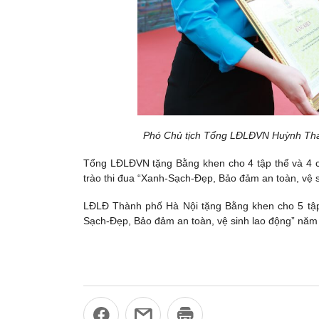
Phó Chủ tịch Tổng LĐLĐVN Huỳnh Tha
Tổng LĐLĐVN tặng Bằng khen cho 4 tập thể và 4 c
trào thi đua “Xanh-Sạch-Đẹp, Bảo đảm an toàn, vệ 
LĐLĐ Thành phố Hà Nội tặng Bằng khen cho 5 tập t
Sạch-Đẹp, Bảo đảm an toàn, vệ sinh lao động” năm