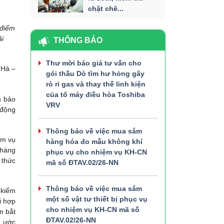
chặt chẽ...
 điểm
i
THÔNG BÁO
Thư mời báo giá tư vấn cho
 Hà –
gói thầu Dò tìm hư hỏng gây
rò rỉ gas và thay thế linh kiện
của tổ máy điều hòa Toshiba
n bảo
VRV
 động
Thông báo về việc mua sắm
ệm vụ
hàng hóa đo mẫu không khí
Tháng
phục vụ cho nhiệm vụ KH-CN
 thức
mã số ĐTAV.02/26-NN
Thông báo về việc mua sắm
 kiểm
một số vật tư thiết bị phục vụ
i hợp
cho nhiệm vụ KH-CN mã số
m bắt
ĐTAV.02/26-NN
a ước