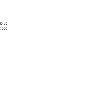
LĐ có
2.000