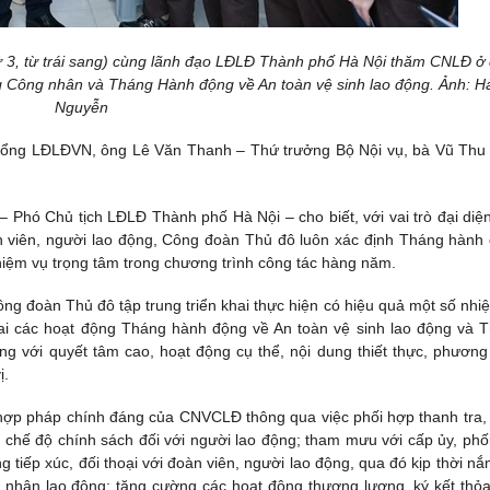
3, từ trái sang) cùng lãnh đạo LĐLĐ Thành phố Hà Nội thăm CNLĐ ở
 Công nhân và Tháng Hành động về An toàn vệ sinh lao động. Ảnh: Hả
Nguyễn
Tổng LĐLĐVN, ông Lê Văn Thanh – Thứ trưởng Bộ Nội vụ, bà Vũ Thu
– Phó Chủ tịch LĐLĐ Thành phố Hà Nội – cho biết, với vai trò đại diệ
n viên, người lao động, Công đoàn Thủ đô luôn xác định Tháng hành
hiệm vụ trọng tâm trong chương trình công tác hàng năm.
 đoàn Thủ đô tập trung triển khai thực hiện có hiệu quả một số nhi
khai các hoạt động Tháng hành động về An toàn vệ sinh lao động và 
ng với quyết tâm cao, hoạt động cụ thể, nội dung thiết thực, phương
ị.
h hợp pháp chính đáng của CNVCLĐ thông qua việc phối hợp thanh tra,
ác chế độ chính sách đối với người lao động; tham mưu với cấp ủy, phố
tiếp xúc, đối thoại với đoàn viên, người lao động, qua đó kịp thời nắ
g nhân lao động; tăng cường các hoạt động thương lượng, ký kết thỏ