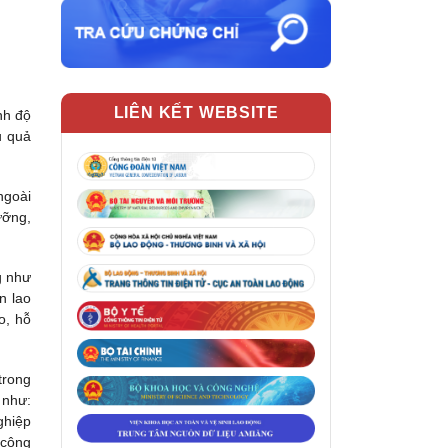
LIÊN KẾT WEBSITE
nh độ
u quả
ngoài
ưỡng,
g như
n lao
o, hỗ
trong
 như:
ghiệp
 công