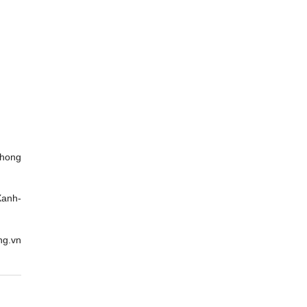
phong
Xanh-
ng.vn