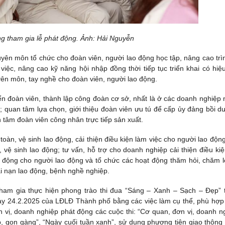
g tham gia lễ phát động. Ảnh: Hải Nguyễn
uyên môn tổ chức cho đoàn viên, người lao động học tập, nâng cao trì
 việc, nâng cao kỹ năng hội nhập đồng thời tiếp tục triển khai có hiệ
uyên môn, tay nghề cho đoàn viên, người lao động.
iển đoàn viên, thành lập công đoàn cơ sở, nhất là ở các doanh nghiệp 
; quan tâm lựa chọn, giới thiệu đoàn viên ưu tú để cấp ủy đảng bồi d
tâm đoàn viên công nhân trực tiếp sản xuất.
àn, vệ sinh lao động, cải thiện điều kiện làm việc cho người lao độn
, vệ sinh lao động; tư vấn, hỗ trợ cho doanh nghiệp cải thiện điều kiệ
o động cho người lao động và tổ chức các hoạt động thăm hỏi, chăm l
ai nạn lao động, bệnh nghề nghiệp.
ham gia thực hiện phong trào thi đua “Sáng – Xanh – Sạch – Đẹp” 
 24.2.2025 của LĐLĐ Thành phố bằng các việc làm cụ thể, phù hợp
 vị, doanh nghiệp phát động các cuộc thi: “Cơ quan, đơn vị, doanh n
 gọn gàng”, “Ngày cuối tuần xanh”, sử dụng phương tiện giao thông