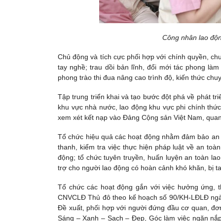
Công nhân lao độn
Chủ động và tích cực phối hợp với chính quyền, ch
tay nghề; trau dồi bản lĩnh, đổi mới tác phong làm
phong trào thi đua nâng cao trình độ, kiến thức ch
Tập trung triển khai và tạo bước đột phá về phát tr
khu vực nhà nước, lao động khu vực phi chính thức
xem xét kết nạp vào Đảng Cộng sản Việt Nam, quan 
Tổ chức hiệu quả các hoạt động nhằm đảm bảo an to
thanh, kiểm tra việc thực hiện pháp luật về an toàn
động; tổ chức tuyên truyền, huấn luyện an toàn la
trợ cho người lao động có hoàn cảnh khó khăn, bị t
Tổ chức các hoạt động gắn với việc hưởng ứng, t
CNVCLĐ Thủ đô theo kế hoạch số 90/KH-LĐLĐ ngày
Đề xuất, phối hợp với người đứng đầu cơ quan, đơn
Sáng – Xanh – Sạch – Đẹp, Góc làm việc ngăn nắp,