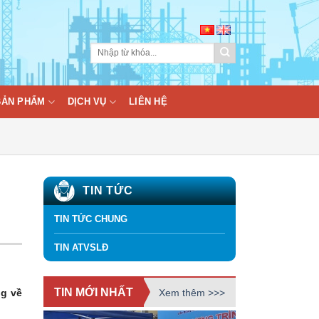
BẢN PHẨM
DỊCH VỤ
LIÊN HỆ
TIN TỨC
TIN TỨC CHUNG
TIN ATVSLĐ
TIN MỚI NHẤT
Xem thêm >>>
ng về