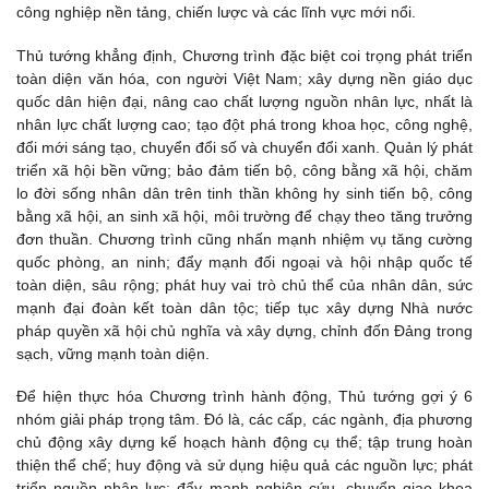
công nghiệp nền tảng, chiến lược và các lĩnh vực mới nổi.
Thủ tướng khẳng định, Chương trình đặc biệt coi trọng phát triển
toàn diện văn hóa, con người Việt Nam; xây dựng nền giáo dục
quốc dân hiện đại, nâng cao chất lượng nguồn nhân lực, nhất là
nhân lực chất lượng cao; tạo đột phá trong khoa học, công nghệ,
đổi mới sáng tạo, chuyển đổi số và chuyển đổi xanh. Quản lý phát
triển xã hội bền vững; bảo đảm tiến bộ, công bằng xã hội, chăm
lo đời sống nhân dân trên tinh thần không hy sinh tiến bộ, công
bằng xã hội, an sinh xã hội, môi trường để chạy theo tăng trưởng
đơn thuần. Chương trình cũng nhấn mạnh nhiệm vụ tăng cường
quốc phòng, an ninh; đẩy mạnh đối ngoại và hội nhập quốc tế
toàn diện, sâu rộng; phát huy vai trò chủ thể của nhân dân, sức
mạnh đại đoàn kết toàn dân tộc; tiếp tục xây dựng Nhà nước
pháp quyền xã hội chủ nghĩa và xây dựng, chỉnh đốn Đảng trong
sạch, vững mạnh toàn diện.
Để hiện thực hóa Chương trình hành động, Thủ tướng gợi ý 6
nhóm giải pháp trọng tâm. Đó là, các cấp, các ngành, địa phương
chủ động xây dựng kế hoạch hành động cụ thể; tập trung hoàn
thiện thể chế; huy động và sử dụng hiệu quả các nguồn lực; phát
triển nguồn nhân lực; đẩy mạnh nghiên cứu, chuyển giao khoa