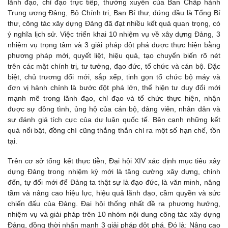
lãnh đạo, chỉ đạo trực tiếp, thường xuyên của Ban Chấp hành
Trung ương Đảng, Bộ Chính trị, Ban Bí thư, đứng đầu là Tổng Bí
thư, công tác xây dựng Đảng đã đạt nhiều kết quả quan trọng, có
ý nghĩa lịch sử. Việc triển khai 10 nhiệm vụ về xây dựng Đảng, 3
nhiệm vụ trọng tâm và 3 giải pháp đột phá được thực hiện bằng
phương pháp mới, quyết liệt, hiệu quả, tạo chuyển biến rõ nét
trên các mặt chính trị, tư tưởng, đạo đức, tổ chức và cán bộ. Đặc
biệt, chủ trương đổi mới, sắp xếp, tinh gọn tổ chức bộ máy và
đơn vị hành chính là bước đột phá lớn, thể hiện tư duy đổi mới
mạnh mẽ trong lãnh đạo, chỉ đạo và tổ chức thực hiện, nhận
được sự đồng tình, ủng hộ của cán bộ, đảng viên, nhân dân và
sự đánh giá tích cực của dư luận quốc tế. Bên cạnh những kết
quả nổi bật, đồng chí cũng thẳng thắn chỉ ra một số hạn chế, tồn
tại.
Trên cơ sở tổng kết thực tiễn, Đại hội XIV xác định mục tiêu xây
dựng Đảng trong nhiệm kỳ mới là tăng cường xây dựng, chỉnh
đốn, tự đổi mới để Đảng ta thật sự là đạo đức, là văn minh, nâng
tầm và nâng cao hiệu lực, hiệu quả lãnh đạo, cầm quyền và sức
chiến đấu của Đảng. Đại hội thống nhất đề ra phương hướng,
nhiệm vụ và giải pháp trên 10 nhóm nội dung công tác xây dựng
Đảng, đồng thời nhấn mạnh 3 giải pháp đột phá. Đó là: Nâng cao