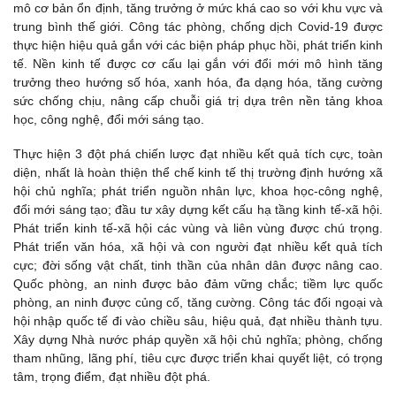
mô cơ bản ổn định, tăng trưởng ở mức khá cao so với khu vực và
trung bình thế giới. Công tác phòng, chống dịch Covid-19 được
thực hiện hiệu quả gắn với các biện pháp phục hồi, phát triển kinh
tế. Nền kinh tế được cơ cấu lại gắn với đổi mới mô hình tăng
trưởng theo hướng số hóa, xanh hóa, đa dạng hóa, tăng cường
sức chống chịu, nâng cấp chuỗi giá trị dựa trên nền tảng khoa
học, công nghệ, đổi mới sáng tạo.
Thực hiện 3 đột phá chiến lược đạt nhiều kết quả tích cực, toàn
diện, nhất là hoàn thiện thể chế kinh tế thị trường định hướng xã
hội chủ nghĩa; phát triển nguồn nhân lực, khoa học-công nghệ,
đổi mới sáng tạo; đầu tư xây dựng kết cấu hạ tầng kinh tế-xã hội.
Phát triển kinh tế-xã hội các vùng và liên vùng được chú trọng.
Phát triển văn hóa, xã hội và con người đạt nhiều kết quả tích
cực; đời sống vật chất, tinh thần của nhân dân được nâng cao.
Quốc phòng, an ninh được bảo đảm vững chắc; tiềm lực quốc
phòng, an ninh được củng cố, tăng cường. Công tác đối ngoại và
hội nhập quốc tế đi vào chiều sâu, hiệu quả, đạt nhiều thành tựu.
Xây dựng Nhà nước pháp quyền xã hội chủ nghĩa; phòng, chống
tham nhũng, lãng phí, tiêu cực được triển khai quyết liệt, có trọng
tâm, trọng điểm, đạt nhiều đột phá.