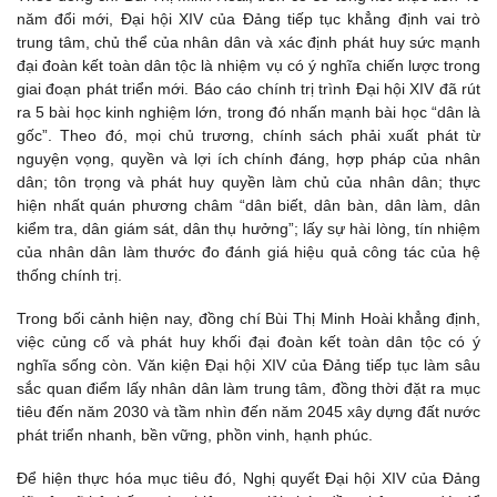
năm đổi mới, Đại hội XIV của Đảng tiếp tục khẳng định vai trò
trung tâm, chủ thể của nhân dân và xác định phát huy sức mạnh
đại đoàn kết toàn dân tộc là nhiệm vụ có ý nghĩa chiến lược trong
giai đoạn phát triển mới. Báo cáo chính trị trình Đại hội XIV đã rút
ra 5 bài học kinh nghiệm lớn, trong đó nhấn mạnh bài học “dân là
gốc”. Theo đó, mọi chủ trương, chính sách phải xuất phát từ
nguyện vọng, quyền và lợi ích chính đáng, hợp pháp của nhân
dân; tôn trọng và phát huy quyền làm chủ của nhân dân; thực
hiện nhất quán phương châm “dân biết, dân bàn, dân làm, dân
kiểm tra, dân giám sát, dân thụ hưởng”; lấy sự hài lòng, tín nhiệm
của nhân dân làm thước đo đánh giá hiệu quả công tác của hệ
thống chính trị.
Trong bối cảnh hiện nay, đồng chí Bùi Thị Minh Hoài khẳng định,
việc củng cố và phát huy khối đại đoàn kết toàn dân tộc có ý
nghĩa sống còn. Văn kiện Đại hội XIV của Đảng tiếp tục làm sâu
sắc quan điểm lấy nhân dân làm trung tâm, đồng thời đặt ra mục
tiêu đến năm 2030 và tầm nhìn đến năm 2045 xây dựng đất nước
phát triển nhanh, bền vững, phồn vinh, hạnh phúc.
Để hiện thực hóa mục tiêu đó, Nghị quyết Đại hội XIV của Đảng