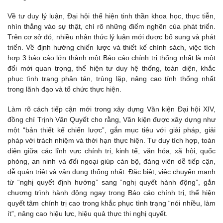
Về tư duy lý luận, Đại hội thể hiện tinh thần khoa học, thực tiễn,
nhìn thẳng vào sự thật, chỉ rõ những điểm nghẽn của phát triển.
Trên cơ sở đó, nhiều nhận thức lý luận mới được bổ sung và phát
triển. Về định hướng chiến lược và thiết kế chính sách, việc tích
hợp 3 báo cáo lớn thành một Báo cáo chính trị thống nhất là một
đổi mới quan trọng, thể hiện tư duy hệ thống, toàn diện, khắc
phục tình trạng phân tán, trùng lặp, nâng cao tính thống nhất
trong lãnh đạo và tổ chức thực hiện.
Làm rõ cách tiếp cận mới trong xây dựng Văn kiện Đại hội XIV,
đồng chí Trịnh Văn Quyết cho rằng, Văn kiện được xây dựng như
một “bản thiết kế chiến lược”, gắn mục tiêu với giải pháp, giải
pháp với trách nhiệm và thời hạn thực hiện. Tư duy tích hợp, toàn
diện giữa các lĩnh vực chính trị, kinh tế, văn hóa, xã hội, quốc
phòng, an ninh và đối ngoại giúp cán bộ, đảng viên dễ tiếp cận,
dễ quán triệt và vận dụng thống nhất. Đặc biệt, việc chuyển mạnh
từ “nghị quyết định hướng” sang “nghị quyết hành động”, gắn
chương trình hành động ngay trong Báo cáo chính trị, thể hiện
quyết tâm chính trị cao trong khắc phục tình trạng “nói nhiều, làm
ít”, nâng cao hiệu lực, hiệu quả thực thi nghị quyết.