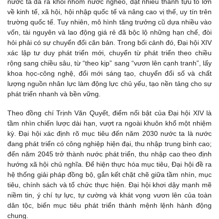
nước ta đã ra khỏi nhóm nước nghèo, đạt nhiều thành tựu to lớn
về kinh tế, xã hội, hội nhập quốc tế và nâng cao vị thế, uy tín trên
trường quốc tế. Tuy nhiên, mô hình tăng trưởng cũ dựa nhiều vào
vốn, tài nguyên và lao động giá rẻ đã bộc lộ những hạn chế, đòi
hỏi phải có sự chuyển đổi căn bản. Trong bối cảnh đó, Đại hội XIV
xác lập tư duy phát triển mới, chuyển từ phát triển theo chiều
rộng sang chiều sâu, từ “theo kịp” sang “vươn lên cạnh tranh”, lấy
khoa học-công nghệ, đổi mới sáng tạo, chuyển đổi số và chất
lượng nguồn nhân lực làm động lực chủ yếu, tạo nền tảng cho sự
phát triển nhanh và bền vững.
Theo đồng chí Trịnh Văn Quyết, điểm nổi bật của Đại hội XIV là
tầm nhìn chiến lược dài hạn, vượt ra ngoài khuôn khổ một nhiệm
kỳ. Đại hội xác định rõ mục tiêu đến năm 2030 nước ta là nước
đang phát triển có công nghiệp hiện đại, thu nhập trung bình cao;
đến năm 2045 trở thành nước phát triển, thu nhập cao theo định
hướng xã hội chủ nghĩa. Để hiện thực hóa mục tiêu, Đại hội đề ra
hệ thống giải pháp đồng bộ, gắn kết chặt chẽ giữa tầm nhìn, mục
tiêu, chính sách và tổ chức thực hiện. Đại hội khơi dậy mạnh mẽ
niềm tin, ý chí tự lực, tự cường và khát vọng vươn lên của toàn
dân tộc, biến mục tiêu phát triển thành mệnh lệnh hành động
chung.