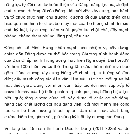
năng lực tự đổi mới, tự hoàn thiện của Đảng, năng lực hoạch định
chủ trương, đường lối của Đảng, đổi mới việc xây dựng, ban hành
và tổ chức thực hiện chủ trương, đường lối của Đảng; triển khai
hiệu quả mô hình tổ chức bộ máy mới của hệ thống chính trị; siết
chặt kỷ luật, kỷ cương, kiểm soát quyền lực chặt chẽ, đẩy mạnh
phòng, chống tham nhũng, lãng phí, tiêu cực.
Đồng chí Lê Minh Hưng nhấn mạnh, các nhiệm vụ xây dựng,
chỉnh đốn Đảng được cụ thể hóa trong Chương trình hành động
của Ban Chấp hành Trung ương thực hiện Nghị quyết Đại hội XIV,
với hơn 100 nhiệm vụ cụ thể. Trọng tâm các nhóm nhiệm vụ bao
gồm: Tăng cường xây dựng Đảng về chính trị, tư tưởng và đạo
đức; đẩy mạnh công tác dân vận, làm sâu sắc hơn mối quan hệ
mật thiết giữa Đảng với nhân dân; tiếp tục đổi mới, sắp xếp tổ
chức bộ máy của hệ thống chính trị tinh gọn, hoạt động hiệu lực,
hiệu quả; tăng cường củng cố, xây dựng tổ chức cơ sở đảng,
nâng cao chất lượng đội ngũ đảng viên; đổi mới mạnh mẽ công
tác cán bộ theo hướng khách quan, dân chủ, thực chất; tăng
cường kiểm tra, giám sát, giữ vững kỷ luật, kỷ cương của Đảng…
Về tổng kết 15 năm thi hành Điều lệ Đảng (2011-2025) và đề