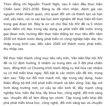
Theo đồng chí Nguyễn Thanh Nghị, sau 5 năm đầu thực hiện
Chiến lược 2021-2030, Đảng ta đã nhìn nhận, đánh giá các
nguyên nhân khách quan, chủ quan đối với cả thành tựu và hạn
chế, yếu kém, rút ra các bài học kinh nghiệm để thực hiện tốt hơn
trong giai đoạn tới. Đây là cơ sở cho Đại hội XIV đề ra 5 nhóm
quan điểm chỉ đạo trong xây dựng và phát triển đất nước trong
giai đoạn mới, hướng đến thực hiện thắng lợi mục tiêu đến năm
2030 trở thành nước đang phát triển có công nghiệp hiện đại, thu
nhập trung bình cao; đến năm 2045 trở thành nước phát triển,
thu nhập cao.
Để thực hiện thành công mục tiêu nêu trên, Văn kiện Đại hội XIV
đề ra 12 định hướng; 6 nhiệm vụ trọng tâm và 3 đột phá chiến
lược, đồng thời có Chương trình hành động cụ thể hóa các nhiệm
vụ có thể triển khai ngay. Nổi bật là các nhóm vấn đề lớn, trọng
tâm sau: Tiếp tục đổi mới mạnh mẽ, tập trung xây dựng, hoàn
thiện đồng bộ thể chế phát triển nhanh và bền vững. Xác lập mô
hình tăng trưởng mới, cơ cấu lại nền kinh tế, đẩy mạnh công
nghiệp hóa, hiện đại hóa, lấy khoa học, công nghệ, đổi mới sáng
tạo, chuyển đổi số làm động lực chính. Tập trung triển khai đột
phá phát triển khoa học, công nghệ, đổi mới sáng tạo và chuyển