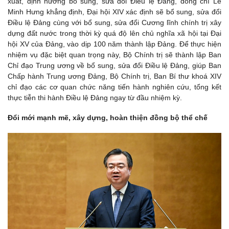
xuất, định hướng bổ sung, sửa đổi Điều lệ Đảng, đồng chí Lê
Minh Hưng khẳng định, Đại hội XIV xác định sẽ bổ sung, sửa đổi
Điều lệ Đảng cùng với bổ sung, sửa đổi Cương lĩnh chính trị xây
dựng đất nước trong thời kỳ quá độ lên chủ nghĩa xã hội tại Đại
hội XV của Đảng, vào dịp 100 năm thành lập Đảng. Để thực hiện
nhiệm vụ đặc biệt quan trọng này, Bộ Chính trị sẽ thành lập Ban
Chỉ đạo Trung ương về bổ sung, sửa đổi Điều lệ Đảng, giúp Ban
Chấp hành Trung ương Đảng, Bộ Chính trị, Ban Bí thư khoá XIV
chỉ đạo các cơ quan chức năng tiến hành nghiên cứu, tổng kết
thực tiễn thi hành Điều lệ Đảng ngay từ đầu nhiệm kỳ.
Đổi mới mạnh mẽ, xây dựng, hoàn thiện đồng bộ thể chế