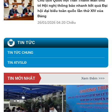
Chủ tịch Quốc hội Trần Thanh Mẫn chủ
trì Hội nghị thông báo nhanh kết quả Đại
hội đại biểu toàn quốc lần thứ XIV của
Đảng
26/01/2026
04:20 Chiều
TIN TỨC
TIN TỨC CHUNG
TIN ATVSLĐ
TIN MỚI NHẤT
Xem thêm >>>