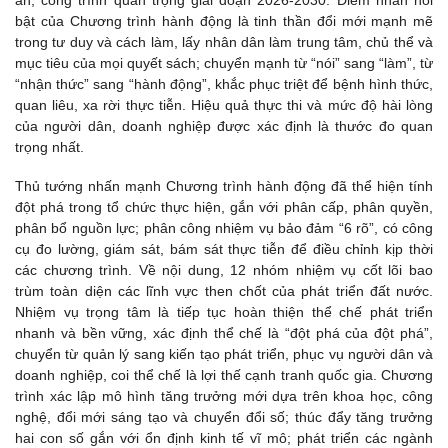
án, công trình quan trọng giai đoạn 2026-2030. Điểm nhấn nổi
bật của Chương trình hành động là tinh thần đổi mới mạnh mẽ
trong tư duy và cách làm, lấy nhân dân làm trung tâm, chủ thể và
mục tiêu của mọi quyết sách; chuyển mạnh từ “nói” sang “làm”, từ
“nhận thức” sang “hành động”, khắc phục triệt để bệnh hình thức,
quan liêu, xa rời thực tiễn. Hiệu quả thực thi và mức độ hài lòng
của người dân, doanh nghiệp được xác định là thước đo quan
trọng nhất.
Thủ tướng nhấn mạnh Chương trình hành động đã thể hiện tính
đột phá trong tổ chức thực hiện, gắn với phân cấp, phân quyền,
phân bổ nguồn lực; phân công nhiệm vụ bảo đảm “6 rõ”, có công
cụ đo lường, giám sát, bám sát thực tiễn để điều chỉnh kịp thời
các chương trình. Về nội dung, 12 nhóm nhiệm vụ cốt lõi bao
trùm toàn diện các lĩnh vực then chốt của phát triển đất nước.
Nhiệm vụ trọng tâm là tiếp tục hoàn thiện thể chế phát triển
nhanh và bền vững, xác định thể chế là “đột phá của đột phá”,
chuyển từ quản lý sang kiến tạo phát triển, phục vụ người dân và
doanh nghiệp, coi thể chế là lợi thế cạnh tranh quốc gia. Chương
trình xác lập mô hình tăng trưởng mới dựa trên khoa học, công
nghệ, đổi mới sáng tạo và chuyển đổi số; thúc đẩy tăng trưởng
hai con số gắn với ổn định kinh tế vĩ mô; phát triển các ngành