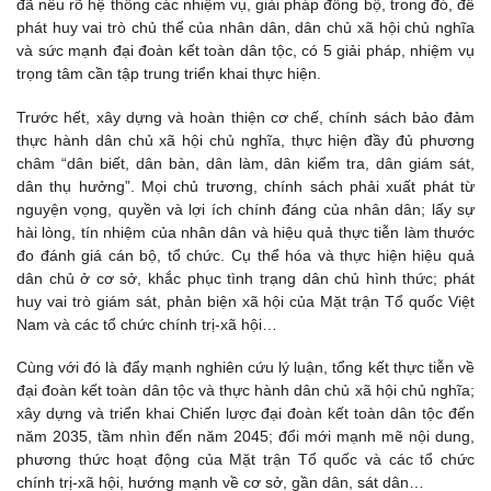
đã nêu rõ hệ thống các nhiệm vụ, giải pháp đồng bộ, trong đó, để
phát huy vai trò chủ thể của nhân dân, dân chủ xã hội chủ nghĩa
và sức mạnh đại đoàn kết toàn dân tộc, có 5 giải pháp, nhiệm vụ
trọng tâm cần tập trung triển khai thực hiện.
Trước hết, xây dựng và hoàn thiện cơ chế, chính sách bảo đảm
thực hành dân chủ xã hội chủ nghĩa, thực hiện đầy đủ phương
châm “dân biết, dân bàn, dân làm, dân kiểm tra, dân giám sát,
dân thụ hưởng”. Mọi chủ trương, chính sách phải xuất phát từ
nguyện vọng, quyền và lợi ích chính đáng của nhân dân; lấy sự
hài lòng, tín nhiệm của nhân dân và hiệu quả thực tiễn làm thước
đo đánh giá cán bộ, tổ chức. Cụ thể hóa và thực hiện hiệu quả
dân chủ ở cơ sở, khắc phục tình trạng dân chủ hình thức; phát
huy vai trò giám sát, phản biện xã hội của Mặt trận Tổ quốc Việt
Nam và các tổ chức chính trị-xã hội…
Cùng với đó là đẩy mạnh nghiên cứu lý luận, tổng kết thực tiễn về
đại đoàn kết toàn dân tộc và thực hành dân chủ xã hội chủ nghĩa;
xây dựng và triển khai Chiến lược đại đoàn kết toàn dân tộc đến
năm 2035, tầm nhìn đến năm 2045; đổi mới mạnh mẽ nội dung,
phương thức hoạt động của Mặt trận Tổ quốc và các tổ chức
chính trị-xã hội, hướng mạnh về cơ sở, gần dân, sát dân…