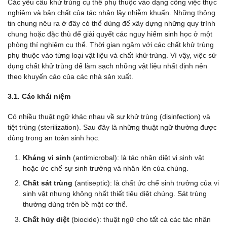
Các yêu cầu khử trùng cụ thể phụ thuộc vào dạng công việc thực
nghiệm và bản chất của tác nhân lây nhiễm khuẩn. Những thông
tin chung nêu ra ở đây có thể dùng để xây dựng những quy trình
chung hoặc đặc thù để giải quyết các nguy hiểm sinh học ở một
phòng thí nghiệm cụ thể. Thời gian ngâm với các chất khử trùng
phụ thuộc vào từng loại vật liệu và chất khử trùng. Vì vậy, việc sử
dụng chất khử trùng để làm sạch những vật liệu nhất định nên
theo khuyến cáo của các nhà sản xuất.
3.1. Các khái niệm
Có nhiều thuật ngữ khác nhau về sự khử trùng (disinfection) và
tiệt trùng (sterilization). Sau đây là những thuật ngữ thường được
dùng trong an toàn sinh học.
Kháng vi sinh
(antimicrobal): là tác nhân diệt vi sinh vật
hoặc ức chế sự sinh trưởng và nhân lên của chúng.
Chất sát trùng
(antiseptic): là chất ức chế sinh trưởng của vi
sinh vật nhưng không nhất thiết tiêu diệt chúng. Sát trùng
thường dùng trên bề mặt cơ thể.
Chất hủy diệt
(biocide): thuật ngữ cho tất cả các tác nhân