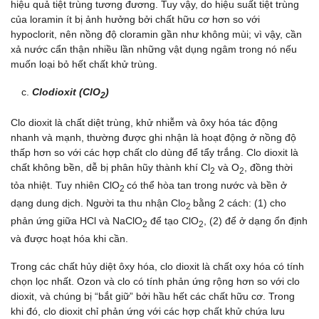
hiệu quả tiệt trùng tương đương. Tuy vậy, do hiệu suất tiệt trùng
của loramin ít bị ảnh hưởng bởi chất hữu cơ hơn so với
hypoclorit, nên nồng độ cloramin gần như không mùi; vì vậy, cần
xả nước cẩn thận nhiều lần những vật dụng ngâm trong nó nếu
muốn loại bỏ hết chất khử trùng.
Clodioxit (ClO
)
2
Clo dioxit là chất diệt trùng, khử nhiễm và ôxy hóa tác động
nhanh và mạnh, thường được ghi nhận là hoạt động ở nồng độ
thấp hơn so với các hợp chất clo dùng để tẩy trắng. Clo dioxit là
chất không bền, dễ bị phân hũy thành khí Cl­
và O
, đồng thời
2
2
tỏa nhiệt. Tuy nhiên ClO
có thể hòa tan trong nước và bền ở
2
dạng dung dịch. Người ta thu nhận Clo
bằng 2 cách: (1) cho
2
phản ứng giữa HCl và NaClO
để tạo ClO
, (2) để ở dạng ổn định
2
2
và được hoạt hóa khi cần.
Trong các chất hủy diệt ôxy hóa, clo dioxit là chất oxy hóa có tính
chọn lọc nhất. Ozon và clo có tính phản ứng rộng hơn so với clo
dioxit, và chúng bị “bắt giữ” bởi hầu hết các chất hữu cơ. Trong
khi đó, clo dioxit chỉ phản ứng với các hợp chất khử chứa lưu