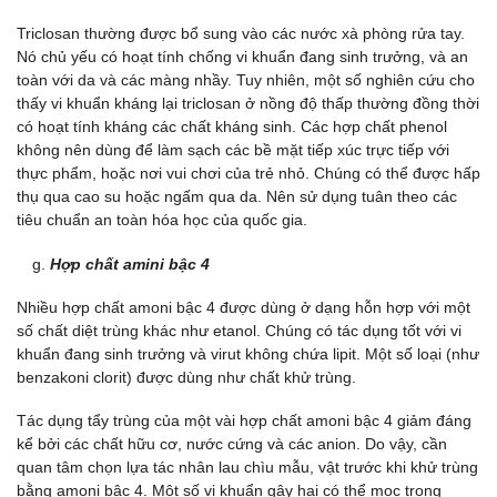
Triclosan thường được bổ sung vào các nước xà phòng rửa tay.
Nó chủ yếu có hoạt tính chống vi khuẩn đang sinh trưởng, và an
toàn với da và các màng nhầy. Tuy nhiên, một số nghiên cứu cho
thấy vi khuẩn kháng lại triclosan ở nồng độ thấp thường đồng thời
có hoạt tính kháng các chất kháng sinh. Các hợp chất phenol
không nên dùng để làm sạch các bề mặt tiếp xúc trực tiếp với
thực phẩm, hoặc nơi vui chơi của trẻ nhỏ. Chúng có thể được hấp
thụ qua cao su hoặc ngấm qua da. Nên sử dụng tuân theo các
tiêu chuẩn an toàn hóa học của quốc gia.
Hợp chất amini bậc 4
Nhiều hợp chất amoni bậc 4 được dùng ở dạng hỗn hợp với một
số chất diệt trùng khác như etanol. Chúng có tác dụng tốt với vi
khuẩn đang sinh trưởng và virut không chứa lipit. Một số loại (như
benzakoni clorit) được dùng như chất khử trùng.
Tác dụng tẩy trùng của một vài hợp chất amoni bậc 4 giảm đáng
kể bởi các chất hữu cơ, nước cứng và các anion. Do vậy, cần
quan tâm chọn lựa tác nhân lau chìu mẫu, vật trước khi khử trùng
bằng amoni bậc 4. Một số vi khuẩn gây hại có thể mọc trong