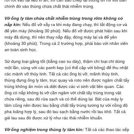
rơi rớt vào tài liệu in ấn, thì cần sao chép lại thông tin rồi vứt bản
chính đó vào thùng chứa chất thải nhiễm trùng.
Vỡ ống ly tâm chứa chất nhiễm trùng trong rôto không có
nắp kín:
Nếu đổ vỡ xẩy ra khi máy đang chạy, thì tắt động cơ và
để yên máy (khoảng 30 phút). Nếu đổ vỡ được phát hiện sau khi
máy đã dừng, thì nên thay nắp đậy, đóng máy lại và để yên
(khoảng 30 phút). Trong cả 2 trường hợp, phải báo với nhân viên
an toàn sinh học.
Sử dụng loại găng tốt (bằng cao su dày), thậm chí loại chỉ dùng
một lần, cùng với các panh kẹp (có thể cặp với bông) để thu nhặt
các mảnh vỡ thủy tinh. Tất cả các ống bị vỡ, mãnh thủy tinh,
thùng đựng ống ly tâm, trục quay và roto nên được ngâm chất tẩy
trùng không ăn mòn và diệt được các vi sinh vật liên quan. Các
ống có nắp không bị vỡ cần ngâm với chất tẩy trùng trong vật
chứa riêng, sau đó rửa sạch và có thể dùng lại. Bát của máy ly
tâm cũng nên được lau bằng chất tẩy trùng tương tự với nồng độ
pha loãng hợp lý, sau đó lau sạch bằng nước rồi lau khô. Tất cả
giẻ lau sau đó được xử lý như rác thải nhiễm khuẩn.
Vỡ ống nghiệm trong thùng ly tâm kín:
Tất cả các thao tác xếp