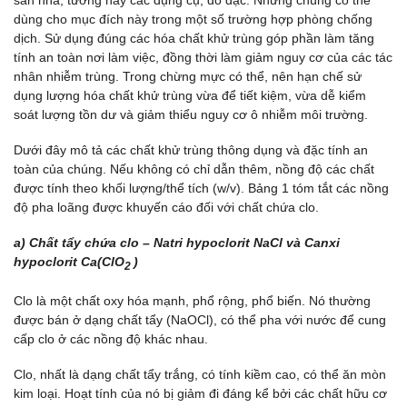
dùng cho mục đích này trong một số trường hợp phòng chống
dịch. Sử dụng đúng các hóa chất khử trùng góp phần làm tăng
tính an toàn nơi làm việc, đồng thời làm giảm nguy cơ của các tác
nhân nhiễm trùng. Trong chừng mực có thể, nên hạn chế sử
dụng lượng hóa chất khử trùng vừa để tiết kiệm, vừa dễ kiểm
soát lượng tồn dư và giảm thiểu nguy cơ ô nhiễm môi trường.
Dưới đây mô tả các chất khử trùng thông dụng và đặc tính an
toàn của chúng. Nếu không có chỉ dẫn thêm, nồng độ các chất
được tính theo khối lượng/thể tích (w/v). Bảng 1 tóm tắt các nồng
độ pha loãng được khuyến cáo đối với chất chứa clo.
a) Chất tẩy chứa clo – Natri hypoclorit NaCl và Canxi
hypoclorit Ca(ClO­
)
­2
Clo là một chất oxy hóa mạnh, phổ rộng, phổ biến. Nó thường
được bán ở dạng chất tẩy (NaOCl), có thể pha với nước để cung
cấp clo ở các nồng độ khác nhau.
Clo, nhất là dạng chất tẩy trắng, có tính kiềm cao, có thể ăn mòn
kim loại. Hoạt tính của nó bị giảm đi đáng kể bởi các chất hữu cơ