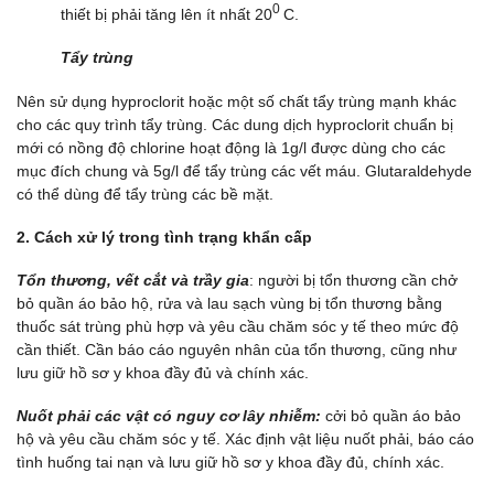
0
thiết bị phải tăng lên ít nhất 20
C.
Tẩy trùng
Nên sử dụng hyproclorit hoặc một số chất tẩy trùng mạnh khác
cho các quy trình tẩy trùng. Các dung dịch hyproclorit chuẩn bị
mới có nồng độ chlorine hoạt động là 1g/l được dùng cho các
mục đích chung và 5g/l để tẩy trùng các vết máu. Glutaraldehyde
có thể dùng để tẩy trùng các bề mặt.
2. Cách xử lý trong tình trạng khẩn cấp
Tổn thương, vết cắt và trầy gia
: người bị tổn thương cần chở
bỏ quần áo bảo hộ, rửa và lau sạch vùng bị tổn thương bằng
thuốc sát trùng phù hợp và yêu cầu chăm sóc y tế theo mức độ
cần thiết. Cần báo cáo nguyên nhân của tổn thương, cũng như
lưu giữ hồ sơ y khoa đầy đủ và chính xác.
Nuốt phải các vật có nguy cơ lây nhiễm:
cởi bỏ quần áo bảo
hộ và yêu cầu chăm sóc y tế. Xác định vật liệu nuốt phải, báo cáo
tình huống tai nạn và lưu giữ hồ sơ y khoa đầy đủ, chính xác.