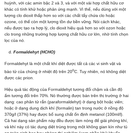
huỳnh, với các amin bậc 2 và 3, và với một vài hợp chất hữu cơ
khác có tính khử hoặc phản ứng mạnh. Vì thế, nếu dùng với một
lượng clo dioxit thấp hơn so với các chất tẩy chứa clo hoặc
ozone, có thể còn một lượng tồn dư bền vững. Nói cách khác,
nếu được tạo ra hợp lý, clo dioxit hiệu quả hơn so với ozon hoặc
clo trong những trường hợp lượng chất hữu cơ lớn, nhờ tính chọn
lọc của nó.
Formaldehyt (HCHO)
Formaldehyt là một chất khí diệt được tất cả các vi sinh vật và
o
bào tử của chúng ở nhiệt độ trên 20
C. Tuy nhiên, nó không diệt
được các prion.
Hiệu quả tác động của Formaldehyt tương đối chậm và cần độ
ẩm tương đối trên 70%. Nó thường được bán trên thị trường ở hai
dạng: cao phân tử rắn (paraformaldehyt) ở dạng bột hoặc viên;
hoặc ở dạng dung dịch khí (formalin) tan trong nước ở nồng độ
370g/l (37%) hay được bổ sung chất ổn định metanol (100ml/l).
Cả hai dạng sản phẩm này đều được làm nóng để giải phóng khí,
và khí này có tác dụng diệt trùng trong một không gian kín như tủ