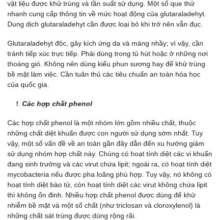
vật liệu được khử trùng và tần suất sử dụng. Một số que thử
nhanh cung cấp thông tin về mức hoạt động của glutaraladehyt.
Dung dịch glutaraladehyt cần được loại bỏ khi trở nên vẫn đục.
Glutaraladehyt độc, gây kích ứng da và màng nhầy; vì vậy, cần
tránh tiếp xúc trực tiếp. Phải dùng trong tủ hút hoặc ở những nơi
thoáng gió. Không nên dùng kiểu phun sương hay để khử trùng
bề mặt làm việc. Cần tuân thủ các tiêu chuẩn an toàn hóa học
của quốc gia.
Các hợp chất phenol
Các hợp chất phenol là một nhóm lớn gồm nhiều chất, thuộc
những chất diệt khuẩn được con người sử dụng sớm nhất. Tuy
vậy, một số vấn đề về an toàn gần đây dẫn đến xu hướng giảm
sử dụng nhóm hợp chất này. Chúng có hoạt tính diệt các vi khuẩn
đang sinh trưởng và các virut chứa lipit; ngoài ra, có hoạt tính diệt
mycobacteria nếu được pha loãng phù hợp. Tuy vậy, nó không có
hoạt tính diệt bào tử, còn hoạt tính diệt các virut không chứa lipit
thì không ổn đinh. Nhiều hợp chất phenol được dùng để khử
nhiễm bề mặt và một số chất (như triclosan và cloroxylenol) là
những chất sát trùng được dùng rộng rãi.