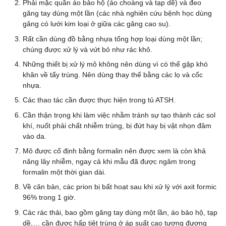
Phải mặc quần áo bảo hộ (áo choàng và tạp dề) và đeo
găng tay dùng một lần (các nhà nghiên cứu bệnh học dùng
găng có lưới kim loại ở giữa các găng cao su).
Rất cần dùng đồ bằng nhựa tổng hợp loại dùng một lần;
chúng được xử lý và vứt bỏ như rác khô.
Những thiết bị xử lý mô không nên dùng vì có thể gặp khó
khăn về tẩy trùng. Nên dùng thay thế bằng các lọ và cốc
nhựa.
Các thao tác cần được thực hiện trong tủ ATSH.
Cần thận trọng khi làm việc nhằm tránh sự tạo thành các sol
khí, nuốt phải chất nhiễm trùng, bị đứt hay bị vật nhọn đâm
vào da.
Mô được cố định bằng formalin nên được xem là còn khả
năng lây nhiễm, ngay cả khi mẫu đã được ngâm trong
formalin một thời gian dài.
Về căn bản, các prion bị bất hoạt sau khi xử lý với axit formic
96% trong 1 giờ.
Các rác thải, bao gồm găng tay dùng một lần, áo bảo hộ, tạp
dề,… cần được hấp tiệt trùng ở áp suất cao tương đương