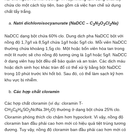
chứa clo một cách tùy tiện, bao gồm cả việc hạn chế sử dụng
chất tẩy trắng.
Natri dichloroisocyanurate (NaDCC – C
N
O
Cl
Na)
3
3
3
2
NaDCC dạng bột chứa 60% clo. Dung dịch pha NaDCC bột với
nồng độ 1,7g/l và 8,5g/l chứa 1g/l hoặc 5g/l clo. Mỗi viên NaDCC
thường chứa khoảng 1,5g clo. Một hoặc bốn viên hòa tan trong
một lít nước sẽ cho nồng độ tương ứng là 1g/l hoặc 5g/l. NaDCC
ở dạng viên hay bột đều dễ bảo quản và an toàn. Các dịch máu
hoặc dịch sinh học khác tràn đổ có thể xử lý bằng bột NaDCC
trong 10 phút trước khi hốt bỏ. Sau đó, có thể làm sạch kỹ hơn
khu vực bị nhiễm.
Các hợp chất cloramin
Các hợp chất cloramin (ví dụ: cloramin T-
CH
C
H
SO
NclNa.3H
O) thường ở dạng bột chứa 25% clo.
3
6
4
2
2
Cloramin phóng thích clo chậm hơn hypoclorit. Vì vậy, nồng độ
cloramin ban đầu phải cao hơn mới có hiệu quả tiệt trùng tương
đương. Tuy vậy, nồng độ cloramin ban đầu phải cao hơn mới có