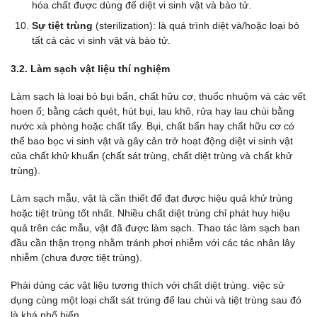
hóa chất được dùng để diệt vi sinh vật và bào tử.
Sự tiệt trùng
(sterilization): là quá trình diệt và/hoặc loại bỏ
tất cả các vi sinh vật và bào tử.
3.2. Làm sạch vật liệu thí nghiệm
Làm sạch là loại bỏ bụi bẩn, chất hữu cơ, thuốc nhuộm và các vết
hoen ố; bằng cách quét, hút bụi, lau khô, rửa hay lau chùi bằng
nước xà phòng hoặc chất tẩy. Bụi, chất bẩn hay chất hữu cơ có
thể bao bọc vi sinh vật và gây cản trở hoạt động diệt vi sinh vật
của chất khử khuẩn (chất sát trùng, chất diệt trùng và chất khử
trùng).
Làm sạch mẫu, vật là cần thiết để đạt được hiệu quả khử trùng
hoặc tiệt trùng tốt nhất. Nhiều chất diệt trùng chỉ phát huy hiệu
quả trên các mẫu, vật đã được làm sạch. Thao tác làm sạch ban
đầu cần thận trọng nhằm tránh phơi nhiễm với các tác nhân lây
nhiễm (chưa được tiệt trùng).
Phải dùng các vật liệu tương thích với chất diệt trùng. việc sử
dụng cùng một loại chất sát trùng để lau chùi và tiệt trùng sau đó
là khá phổ biến.