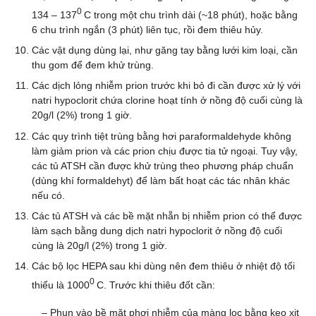
0
134 – 137
C trong một chu trình dài (~18 phút), hoặc bằng
6 chu trình ngắn (3 phút) liên tục, rồi đem thiêu hủy.
Các vật dụng dùng lại, như găng tay bằng lưới kim loại, cần
thu gom để đem khử trùng.
Các dịch lỏng nhiễm prion trước khi bỏ đi cần được xử lý với
natri hypoclorit chứa clorine hoạt tính ở nồng độ cuối cùng là
20g/l (2%) trong 1 giờ.
Các quy trình tiệt trùng bằng hơi paraformaldehyde không
làm giảm prion và các prion chịu được tia tử ngoại. Tuy vậy,
các tủ ATSH cần được khử trùng theo phương pháp chuẩn
(dùng khí formaldehyt) để làm bất hoạt các tác nhân khác
nếu có.
Các tủ ATSH và các bề mặt nhẵn bị nhiễm prion có thể được
làm sạch bằng dung dịch natri hypoclorit ở nồng độ cuối
cùng là 20g/l (2%) trong 1 giờ.
Các bộ lọc HEPA sau khi dùng nên đem thiêu ở nhiệt độ tối
0
thiểu là 1000
C. Trước khi thiêu đốt cần:
– Phun vào bề mặt phơi nhiễm của màng lọc bằng keo xịt