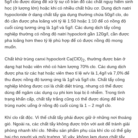
5g/l clo được dùng để xử lý sự cố tràn đổ các chất nguy hiểm sinh
học (ở lượng lớn) hoặc khi có nhiều chất hữu cơ. Dung dịch natri
hypocloride ở dạng chất tẩy gia dụng thường chứa 50g/l clo, do
đó cần được pha loãng với tỷ lệ 1:50 hoặc 1:10 để có nồng độ
cuối cùng tương ứng là 1g/l và 5g/l. Các dung dịch tẩy công
nghiệp thường có nồng độ natri hypoclorit gần 120g/l, cần được
pha loãng hơn theo tỷ lệ phù hợp để có được nồng độ mong
muốn.
Chất khử trùng canxi hypoclorit Ca(ClO)
, thường được bán ở
2
dạng hạt hoặc viên nhỏ có hàm lượng 70% clo. Các dung dịch
được pha từ các hạt hoặc viên theo tỉ lệ w/v là 1,4g/l và 7,0% để
thu được nồng độ tương ứng là 1g/l và 5g/l clo. Chất tẩy công
nghiệp không được coi là chất diệt trùng, nhưng có thể được
dùng để ngâm các dụng cụ phi kim loại bị ô nhiễm. Trong tình
trạng khẩn cấp, chất tẩy trắng cũng có thể được dùng để khử
trùng nước uống ở nồng độ cuối cùng là 1 – 2 mg/l clo.
Khí clo rất độc. Vì thế chất tẩy phải được giữ ở những nơi thoáng
gió. Ngoài ra, các chất tẩy không được trộn với axit để tránh giải
phòng nhanh khí clo. Nhiều sản phẩm phụ của khí clo có thể gây
hại cho người và môi trường. Vì vậy, không lạm dụng chất tẩy