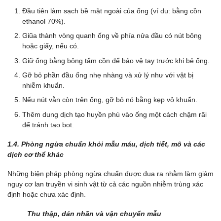
Đầu tiên làm sạch bề mặt ngoài của ống (ví dụ: bằng cồn
ethanol 70%).
Giũa thành vòng quanh ống về phía nửa đầu có nút bông
hoặc giấy, nếu có.
Giữ ống bằng bông tẩm cồn để bảo vệ tay trước khi bẻ ống.
Gỡ bỏ phần đầu ống nhẹ nhàng và xử lý như với vật bị
nhiễm khuẩn.
Nếu nút vẫn còn trên ống, gỡ bỏ nó bằng kẹp vô khuẩn.
Thêm dung dịch tạo huyền phù vào ống một cách chậm rãi
để tránh tạo bọt.
1.4. Phòng ngừa chuẩn khỏi mẫu máu, dịch tiết, mô và các
dịch cơ thể khác
Những biện pháp phòng ngừa chuẩn được đua ra nhằm làm giảm
nguy cơ lan truyền vi sinh vật từ cả các nguồn nhiễm trùng xác
định hoặc chưa xác định.
Thu thập, dán nhãn và vận chuyển mẫu