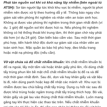
Phát tán nguồn sol khí có khả năng lây nhiễm (bên ngoài tủ
ATSH):
Sơ tán người lập tức khỏi khu vực bị nhiễm, người bị phơi
nhiễm nên được xử lý theo hướng dẫ y tế. Thông báo ngay cho
giám sát viên phòng thí nghiệm và nhân viên an toàn sinh học.
Không ai được vào phòng thí nghiệm trong thời gian nhất định (ví
dụ: 1 giờ) để nguồn sol khí được hút ra. Nếu phòng thí nghiệm
không có hệ thống thoát khí trung tâm, thì thời gian chờ này phải
dài hơn (ví dụ:24 giờ). Dán biển báo cấm vào. Sau một thời gian
phù hợp, tiến hành khử độc dưới sự giám sát của nhân viên an
toàn sinh học. Mặc quần áo bảo hộ phù hợp, đeo khẩu trang
hoặc mặt nạ phòng độc (nếu cần).
Vỡ vật chứa và đổ chất nhiễm khuẩn:
khi chất nhiễm khuẩn bị
đổ ra ngoài, lấy một tấm vải hoặc khăn giấy phủ lên, rồi dùng chất
tẩy trùng phun lên bề mặt chỗ chất nhiễm khuẩn bị đổ ra và để
một thời gian nhất định. Sau đó, dọn vải hay khăn giấy và vật liệu
bị đi, nên dùng panh hoặc kẹp để nhặt các mảnh vỡ. Khu vực bị
nhiễm được lau chùi bằng chất tẩy trùng. Dụng cụ hốt rác sau đó
được khử trùng hoặc ngâm trong chất tẩy trùng thích hợp. Bỏ vải,
khăn giấy và giẻ lau vào thùng chất thải nhiễm khuẩn. Luôn mang
găng tay khi thực hiện các thao tác trên. Nếu chất nhiễm khuẩn