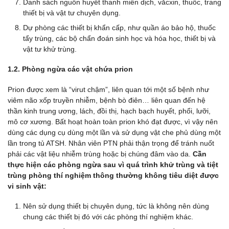
Danh sách nguồn huyết thanh miễn dịch, vắcxin, thuốc, trang
thiết bị và vật tư chuyên dụng.
Dự phòng các thiết bị khẩn cấp, như quần áo bảo hộ, thuốc
tẩy trùng, các bộ chẩn đoán sinh học và hóa học, thiết bị và
vật tư khử trùng.
1.2. Phòng ngừa các vật chứa prion
Prion được xem là “virut chậm”, liên quan tới một số bệnh như
viêm não xốp truyền nhiễm, bệnh bò điên… liên quan đến hệ
thần kinh trung ương, lách, đồi thị, hạch bạch huyết, phổi, lưỡi,
mô cơ xương. Bất hoạt hoàn toàn prion khó đạt được, vì vậy nên
dùng các dụng cụ dùng một lần và sử dụng vật che phủ dùng một
lần trong tủ ATSH. Nhân viên PTN phải thận trọng để tránh nuốt
phải các vật liệu nhiễm trùng hoặc bị chúng đâm vào da.
Cần
thực hiện các phòng ngừa sau vì quá trình khử trùng và tiệt
trùng phòng thí nghiệm thông thường không tiêu diệt được
vi sinh vật:
Nên sử dụng thiết bị chuyên dụng, tức là không nên dùng
chung các thiết bị đó với các phòng thí nghiệm khác.