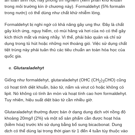
an toàn sinh học hay phòng thí nghiệm (xem phần khử khuẩn
trong môi trường kín ở chương này). Formaldehyt (5% formalin
trong nước) có thể dùng như chất khử nhiễm lỏng.
Formaldehyt bị nghi ngờ có khả năng gây ung thư. Đây là chất
gây kích ứng, nguy hiểm, có mùi hăng và hơi của nó có thể gây
kích thích mắt và màng nhầy. Vì thế, phải bảo quản và chỉ sử
dụng trong tủ hút hoặc những nơi thoáng gió. Việc sử dụng chất
tiệt trùng này phải tuân thủ các tiêu chuẩn an toàn hóa học của
quốc gia.
Glutaraladehyt
Giống như formaldehyt, glutaraladehyt (OHC (CH
)
CHO) cũng
2
3
có hoạt tính diệt khuẩn, bào tử, nấm và virut có hoặc không có
lipit. Nó không có tính ăn mòn và hoạt tính cao hơn formaldehyt.
Tuy nhiên, hiệu suất diệt bào tử cần nhiều giờ.
Glutaraladehyt thường được bán ở dạng dung dịch với nồng độ
khoảng 20mg/l (2%) và một số sản phẩm cần được hoạt hóa
(kiềm hóa) trước khi sử dụng bằng bổ sung bicacbonat. Dung
dịch có thể dùng lại trong thời gian từ 1 đến 4 tuần tùy thuộc vào