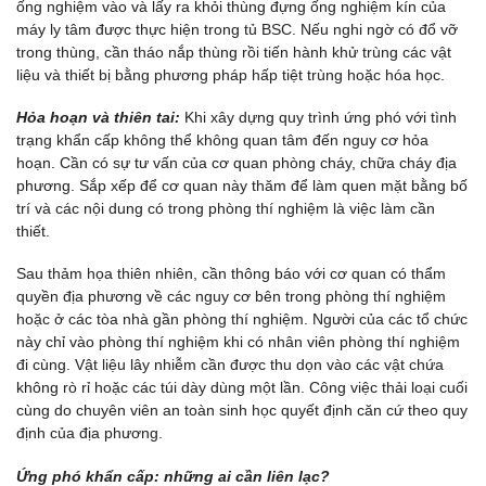
ống nghiệm vào và lấy ra khỏi thùng đựng ống nghiệm kín của
máy ly tâm được thực hiện trong tủ BSC. Nếu nghi ngờ có đổ vỡ
trong thùng, cần tháo nắp thùng rồi tiến hành khử trùng các vật
liệu và thiết bị bằng phương pháp hấp tiệt trùng hoặc hóa học.
Hỏa hoạn và thiên tai:
Khi xây dựng quy trình ứng phó với tình
trạng khẩn cấp không thể không quan tâm đến nguy cơ hỏa
hoạn. Cần có sự tư vấn của cơ quan phòng cháy, chữa cháy địa
phương. Sắp xếp để cơ quan này thăm để làm quen mặt bằng bố
trí và các nội dung có trong phòng thí nghiệm là việc làm cần
thiết.
Sau thảm họa thiên nhiên, cần thông báo với cơ quan có thẩm
quyền địa phương về các nguy cơ bên trong phòng thí nghiệm
hoặc ở các tòa nhà gần phòng thí nghiệm. Người của các tổ chức
này chỉ vào phòng thí nghiệm khi có nhân viên phòng thí nghiệm
đi cùng. Vật liệu lây nhiễm cần được thu dọn vào các vật chứa
không rò rỉ hoặc các túi dày dùng một lần. Công việc thải loại cuối
cùng do chuyên viên an toàn sinh học quyết định căn cứ theo quy
định của địa phương.
Ứng phó khẩn cấp: những ai cần liên lạc?