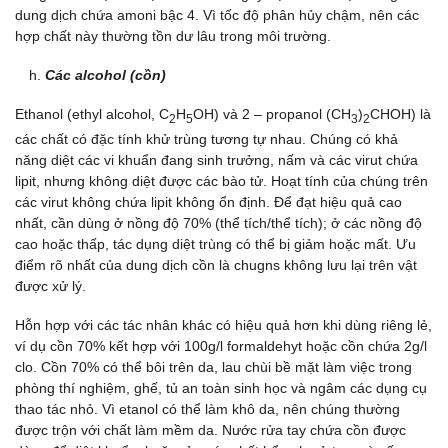
dung dịch chứa amoni bậc 4. Vì tốc độ phân hủy chậm, nên các
hợp chất này thường tồn dư lâu trong môi trường.
Các alcohol (cồn)
Ethanol (ethyl alcohol, C
H
OH) và 2 – propanol (CH
)
CHOH) là
2
5
3
2
các chất có đặc tính khử trùng tương tự nhau. Chúng có khả
năng diệt các vi khuẩn đang sinh trưởng, nấm và các virut chứa
lipit, nhưng không diệt được các bào tử. Hoạt tính của chúng trên
các virut không chứa lipit không ổn định. Để đạt hiệu quả cao
nhất, cần dùng ở nồng độ 70% (thể tích/thể tích); ở các nồng độ
cao hoặc thấp, tác dụng diệt trùng có thể bị giảm hoặc mất. Ưu
điểm rõ nhất của dung dịch cồn là chugns không lưu lại trên vật
được xử lý.
Hỗn hợp với các tác nhân khác có hiệu quả hơn khi dùng riêng lẻ,
ví dụ cồn 70% kết hợp với 100g/l formaldehyt hoặc cồn chứa 2g/l
clo. Cồn 70% có thể bôi trên da, lau chùi bề mặt làm việc trong
phòng thí nghiệm, ghế, tủ an toàn sinh học và ngâm các dụng cụ
thao tác nhỏ. Vì etanol có thể làm khô da, nên chúng thường
được trộn với chất làm mềm da. Nước rửa tay chứa cồn được