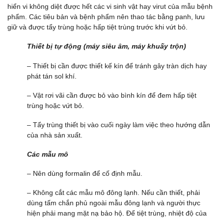
hiển vi không diệt được hết các vi sinh vật hay virut của mẫu bệnh
phẩm. Các tiêu bản và bệnh phẩm nên thao tác bằng panh, lưu
giữ và được tẩy trùng hoặc hấp tiệt trùng trước khi vứt bỏ.
Thiết bị tự động (máy siêu âm, máy khuấy trộn)
– Thiết bị cần được thiết kế kín để tránh gây tràn dịch hay
phát tán sol khí.
– Vật rơi vãi cần được bỏ vào bình kín để đem hấp tiệt
trùng hoặc vứt bỏ.
– Tẩy trùng thiết bị vào cuối ngày làm việc theo hướng dẫn
của nhà sản xuất.
Các mẫu mô
– Nên dùng formalin để cố định mẫu.
– Không cắt các mẫu mô đông lạnh. Nếu cần thiết, phải
dùng tấm chắn phủ ngoài mẫu đông lạnh và người thực
hiện phải mang mặt nạ bảo hộ. Để tiệt trùng, nhiệt độ của