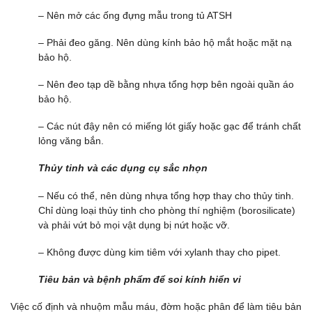
– Nên mở các ống đựng mẫu trong tủ ATSH
– Phải đeo găng. Nên dùng kính bảo hộ mắt hoặc mặt nạ
bảo hộ.
– Nên đeo tạp dề bằng nhựa tổng hợp bên ngoài quần áo
bảo hộ.
– Các nút đậy nên có miếng lót giấy hoặc gạc để tránh chất
lỏng văng bắn.
Thủy tinh và các dụng cụ sắc nhọn
– Nếu có thể, nên dùng nhựa tổng hợp thay cho thủy tinh.
Chỉ dùng loại thủy tinh cho phòng thí nghiệm (borosilicate)
và phải vứt bỏ mọi vật dụng bị nứt hoặc vỡ.
– Không được dùng kim tiêm với xylanh thay cho pipet.
Tiêu bản và bệnh phẩm để soi kính hiển vi
Việc cố định và nhuộm mẫu máu, đờm hoặc phân để làm tiêu bản