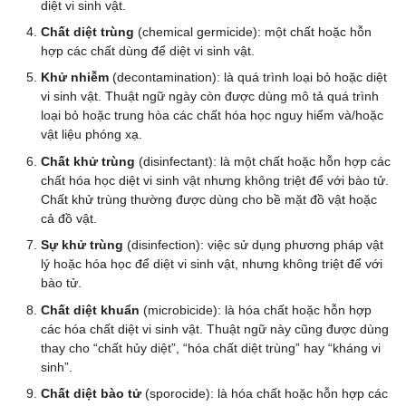
diệt vi sinh vật.
Chất diệt trùng
(chemical germicide): một chất hoặc hỗn
hợp các chất dùng để diệt vi sinh vật.
Khử nhiễm
(decontamination): là quá trình loại bỏ hoặc diệt
vi sinh vật. Thuật ngữ ngày còn được dùng mô tả quá trình
loại bỏ hoặc trung hòa các chất hóa học nguy hiểm và/hoặc
vật liệu phóng xạ.
Chất khử trùng
(disinfectant): là một chất hoặc hỗn hợp các
chất hóa học diệt vi sinh vật nhưng không triệt để với bào tử.
Chất khử trùng thường được dùng cho bề mặt đồ vật hoặc
cả đồ vật.
Sự khử trùng
(disinfection): việc sử dụng phương pháp vật
lý hoặc hóa học để diệt vi sinh vật, nhưng không triệt để với
bào tử.
Chất diệt khuẩn
(microbicide): là hóa chất hoặc hỗn hợp
các hóa chất diệt vi sinh vật. Thuật ngữ này cũng được dùng
thay cho “chất hủy diệt”, “hóa chất diệt trùng” hay “kháng vi
sinh”.
Chất diệt bào tử
(sporocide): là hóa chất hoặc hỗn hợp các