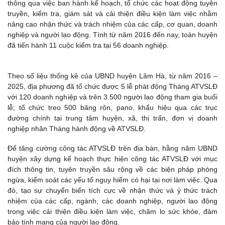
thông qua việc ban hành kế hoạch, tổ chức các hoạt động tuyên
truyền, kiểm tra, giám sát và cải thiện điều kiện làm việc nhằm
nâng cao nhận thức và trách nhiệm của các cấp, cơ quan, doanh
nghiệp và người lao động. Tính từ năm 2016 đến nay, toàn huyện
đã tiến hành 11 cuộc kiểm tra tại 56 doanh nghiệp.
Theo số liệu thống kê của UBND huyện Lâm Hà, từ năm 2016 –
2025, địa phương đã tổ chức được 5 lễ phát động Tháng ATVSLĐ
với 120 doanh nghiệp và trên 3.500 người lao động tham gia buổi
lễ; tổ chức treo 500 băng rôn, pano, khẩu hiệu qua các trục
đường chính tại trung tâm huyện, xã, thị trấn, đơn vị doanh
nghiệp nhân Tháng hành động về ATVSLĐ.
Để tăng cường công tác ATVSLĐ trên địa bàn, hằng năm UBND
huyện xây dựng kế hoạch thực hiện công tác ATVSLĐ với mục
đích thông tin, tuyên truyền sâu rộng về các biện pháp phòng
ngừa, kiểm soát các yếu tố nguy hiểm có hại tại nơi làm việc. Qua
đó, tạo sự chuyển biến tích cực về nhận thức và ý thức trách
nhiệm của các cấp, ngành, các doanh nghiệp, người lao động
trong việc cải thiện điều kiện làm việc, chăm lo sức khỏe, đảm
bảo tính mạng của người lao động.