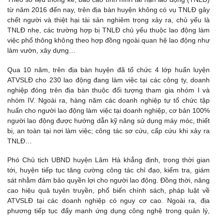
từ năm 2016 đến nay, trên địa bàn huyện không có vụ TNLĐ gây
chết người và thiệt hại tài sản nghiêm trọng xảy ra, chủ yếu là
TNLĐ nhẹ, các trường hợp bị TNLĐ chủ yếu thuộc lao động làm
việc phổ thông không theo hợp đồng ngoài quan hệ lao động như
làm vườn, xây dựng…
Qua 10 năm, trên địa bàn huyện đã tổ chức 4 lớp huấn luyện
ATVSLĐ cho 230 lao động đang làm việc tại các công ty, doanh
nghiệp đóng trên địa bàn thuộc đối tượng tham gia nhóm I và
nhóm IV. Ngoài ra, hàng năm các doanh nghiệp tự tổ chức tập
huấn cho người lao động làm việc tại doanh nghiệp, cơ bản 100%
người lao động được hướng dẫn kỹ năng sử dụng máy móc, thiết
bị, an toàn tại nơi làm việc; công tác sơ cứu, cấp cứu khi xảy ra
TNLĐ…
Phó Chủ tịch UBND huyện Lâm Hà khẳng định, trong thời gian
tới, huyện tiếp tục tăng cường công tác chỉ đạo, kiểm tra, giám
sát nhằm đảm bảo quyền lợi cho người lao động. Đồng thời, nâng
cao hiệu quả tuyên truyền, phổ biến chính sách, pháp luật về
ATVSLĐ tại các doanh nghiệp có nguy cơ cao. Ngoài ra, địa
phương tiếp tục đẩy mạnh ứng dụng công nghệ trong quản lý,