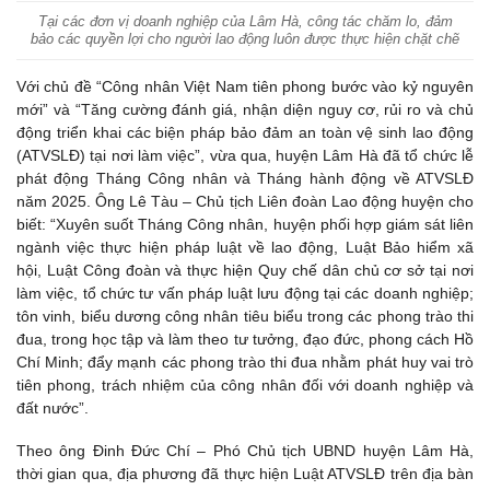
Tại các đơn vị doanh nghiệp của Lâm Hà, công tác chăm lo, đảm
bảo các quyền lợi cho người lao động luôn được thực hiện chặt chẽ
Với chủ đề “Công nhân Việt Nam tiên phong bước vào kỷ nguyên
mới” và “Tăng cường đánh giá, nhận diện nguy cơ, rủi ro và chủ
động triển khai các biện pháp bảo đảm an toàn vệ sinh lao động
(ATVSLĐ) tại nơi làm việc”, vừa qua, huyện Lâm Hà đã tổ chức lễ
phát động Tháng Công nhân và Tháng hành động về ATVSLĐ
năm 2025. Ông Lê Tàu – Chủ tịch Liên đoàn Lao động huyện cho
biết: “Xuyên suốt Tháng Công nhân, huyện phối hợp giám sát liên
ngành việc thực hiện pháp luật về lao động, Luật Bảo hiểm xã
hội, Luật Công đoàn và thực hiện Quy chế dân chủ cơ sở tại nơi
làm việc, tổ chức tư vấn pháp luật lưu động tại các doanh nghiệp;
tôn vinh, biểu dương công nhân tiêu biểu trong các phong trào thi
đua, trong học tập và làm theo tư tưởng, đạo đức, phong cách Hồ
Chí Minh; đẩy mạnh các phong trào thi đua nhằm phát huy vai trò
tiên phong, trách nhiệm của công nhân đối với doanh nghiệp và
đất nước”.
Theo ông Đinh Đức Chí – Phó Chủ tịch UBND huyện Lâm Hà,
thời gian qua, địa phương đã thực hiện Luật ATVSLĐ trên địa bàn