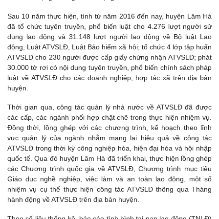
Sau 10 năm thực hiện, tính từ năm 2016 đến nay, huyện Lâm Hà
đã tổ chức tuyên truyền, phổ biến luật cho 4.276 lượt người sử
dụng lao động và 31.148 lượt người lao động về Bộ luật Lao
động, Luật ATVSLĐ, Luật Bảo hiểm xã hội; tổ chức 4 lớp tập huấn
ATVSLĐ cho 230 người được cấp giấy chứng nhận ATVSLĐ; phát
30.000 tờ rơi có nội dung tuyên truyền, phổ biến chính sách pháp
luật về ATVSLĐ cho các doanh nghiệp, hợp tác xã trên địa bàn
huyện.
Thời gian qua, công tác quản lý nhà nước về ATVSLĐ đã được
các cấp, các ngành phối hợp chặt chẽ trong thực hiện nhiệm vụ.
Đồng thời, lồng ghép với các chương trình, kế hoạch theo lĩnh
vực quản lý của ngành nhằm mang lại hiệu quả về công tác
ATVSLĐ trong thời kỳ công nghiệp hóa, hiện đại hóa và hội nhập
quốc tế. Qua đó huyện Lâm Hà đã triển khai, thực hiện lồng ghép
các Chương trình quốc gia về ATVSLĐ, Chương trình mục tiêu
Giáo dục nghề nghiệp, việc làm và an toàn lao động, một số
nhiệm vụ cụ thể thực hiện công tác ATVSLĐ thông qua Tháng
hành động về ATVSLĐ trên địa bàn huyện.
Theo số liệu thống kê, báo cáo tình hình tai nạn lao động (TNLĐ)