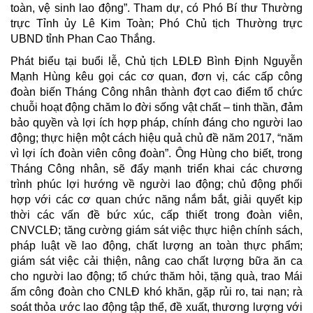
toàn, vệ sinh lao động”. Tham dự, có Phó Bí thư Thường
trực Tỉnh ủy Lê Kim Toàn; Phó Chủ tịch Thường trực
UBND tỉnh Phan Cao Thắng.
Phát biểu tại buổi lễ, Chủ tịch LĐLĐ Bình Định Nguyễn
Mạnh Hùng kêu gọi các cơ quan, đơn vị, các cấp công
đoàn biến Tháng Công nhân thành đợt cao điểm tổ chức
chuỗi hoạt động chăm lo đời sống vật chất – tinh thần, đảm
bảo quyền và lợi ích hợp pháp, chính đáng cho người lao
động; thực hiện một cách hiệu quả chủ đề năm 2017, “năm
vì lợi ích đoàn viên công đoàn”. Ông Hùng cho biết, trong
Tháng Công nhân, sẽ đẩy mạnh triển khai các chương
trình phúc lợi hướng về người lao động; chủ động phối
hợp với các cơ quan chức năng nắm bắt, giải quyết kịp
thời các vấn đề bức xúc, cấp thiết trong đoàn viên,
CNVCLĐ; tăng cường giám sát việc thực hiện chính sách,
pháp luật về lao động, chất lượng an toàn thực phẩm;
giám sát việc cải thiện, nâng cao chất lượng bữa ăn ca
cho người lao động; tổ chức thăm hỏi, tặng quà, trao Mái
ấm công đoàn cho CNLĐ khó khăn, gặp rủi ro, tai nạn; rà
soát thỏa ước lao động tập thể, đề xuất, thương lượng với