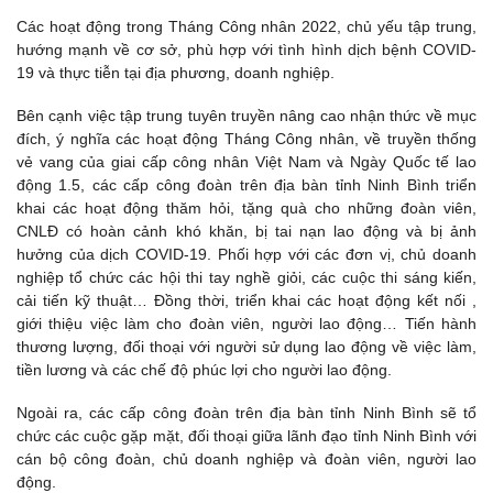
Các hoạt động trong Tháng Công nhân 2022, chủ yếu tập trung,
hướng mạnh về cơ sở, phù hợp với tình hình dịch bệnh COVID-
19 và thực tiễn tại địa phương, doanh nghiệp.
Bên cạnh việc tập trung tuyên truyền nâng cao nhận thức về mục
đích, ý nghĩa các hoạt động Tháng Công nhân, về truyền thống
vẻ vang của giai cấp công nhân Việt Nam và Ngày Quốc tế lao
động 1.5, các cấp công đoàn trên địa bàn tỉnh Ninh Bình triển
khai các hoạt động thăm hỏi, tặng quà cho những đoàn viên,
CNLĐ có hoàn cảnh khó khăn, bị tai nạn lao động và bị ảnh
hưởng của dịch COVID-19. Phối hợp với các đơn vị, chủ doanh
nghiệp tổ chức các hội thi tay nghề giỏi, các cuộc thi sáng kiến,
cải tiến kỹ thuật… Đồng thời, triển khai các hoạt động kết nối ,
giới thiệu việc làm cho đoàn viên, người lao động… Tiến hành
thương lượng, đối thoại với người sử dụng lao động về việc làm,
tiền lương và các chế độ phúc lợi cho người lao động.
Ngoài ra, các cấp công đoàn trên địa bàn tỉnh Ninh Bình sẽ tổ
chức các cuộc gặp mặt, đối thoại giữa lãnh đạo tỉnh Ninh Bình với
cán bộ công đoàn, chủ doanh nghiệp và đoàn viên, người lao
động.