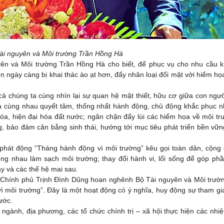
ài nguyên và Môi trường Trần Hồng Hà
uyên và Môi trường Trần Hồng Hà cho biết, để phục vụ cho nhu cầu 
n ngày càng bị khai thác ào ạt hơn, đẩy nhân loại đối mặt với hiểm họ
 chúng ta cùng nhìn lại sự quan hệ mật thiết, hữu cơ giữa con ngườ
úng ta cùng nhau quyết tâm, thống nhất hành động, chủ động khắc phục 
hóa, hiện đại hóa đất nước; ngăn chặn đẩy lùi các hiểm họa về môi tr
g, bảo đảm cân bằng sinh thái, hướng tới mục tiêu phát triển bền vữn
phát động “Tháng hành động vì môi trường” kêu gọi toàn dân, cộng
g nhau làm sạch môi trường; thay đổi hành vi, lối sống để góp phầ
y và các thế hệ mai sau.
g Chính phủ Trịnh Đình Dũng hoan nghênh Bộ Tài nguyên và Môi trườ
ì môi trường”. Đây là một hoạt động có ý nghĩa, huy động sự tham gi
ước.
 ngành, địa phương, các tổ chức chính trị – xã hội thực hiện các nhi