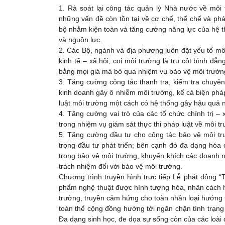
1. Rà soát lại công tác quản lý Nhà nước về mô
những vấn đề còn tồn tại về cơ chế, thể chế và phá
bộ nhằm kiện toàn và tăng cường năng lực của hệ t
và nguồn lực.
2. Các Bộ, ngành và địa phương luôn đặt yếu tố môi tr
kinh tế – xã hội; coi môi trường là trụ cột bình đ
bằng mọi giá mà bỏ qua nhiệm vụ bảo vệ môi trườn
3. Tăng cường công tác thanh tra, kiểm tra chuyên
kinh doanh gây ô nhiễm môi trường, kể cả biện pháp
luật môi trường một cách có hệ thống gây hậu quả 
4. Tăng cường vai trò của các tổ chức chính trị –
trong nhiệm vụ giám sát thực thi pháp luật về môi 
5. Tăng cường đầu tư cho công tác bảo vệ môi tr
trọng đầu tư phát triển; bên cạnh đó đa dạng hóa
trong bảo vệ môi trường, khuyến khích các doanh n
trách nhiệm đối với bảo vệ môi trường.
Chương trình truyền hình trực tiếp Lễ phát động “
phẩm nghệ thuật được hình tượng hóa, nhân cách h
trường, truyền cảm hứng cho toàn nhân loại hướng t
toàn thể cộng đồng hướng tới ngăn chặn tình trạng
Đa dạng sinh học, đe dọa sự sống còn của các loài đ