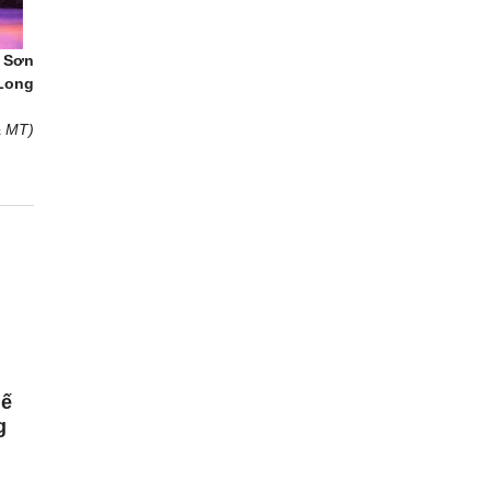
 Sơn
Long
& MT)
hế
g