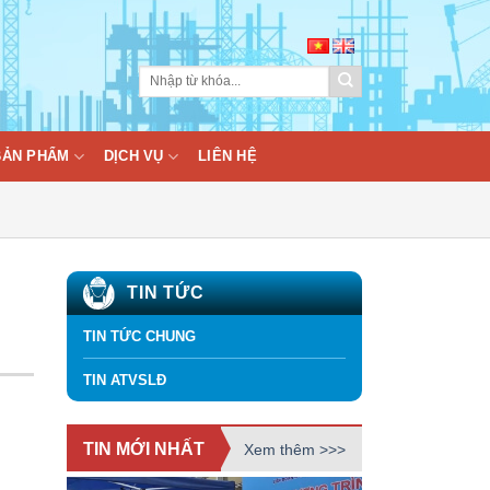
BẢN PHẨM
DỊCH VỤ
LIÊN HỆ
g
TIN TỨC
TIN TỨC CHUNG
TIN ATVSLĐ
TIN MỚI NHẤT
Xem thêm >>>