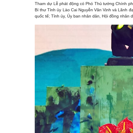
Tham dự Lễ phát động có Phó Thủ tướng Chính phủ
Bí thư Tỉnh ủy Lào Cai Nguyễn Văn Vịnh và Lãnh đạ
quốc tế; Tỉnh ủy, Ủy ban nhân dân, Hội đồng nhân d