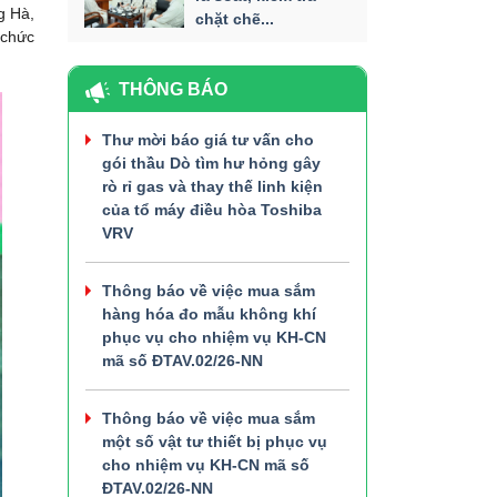
g Hà,
chặt chẽ...
 chức
THÔNG BÁO
Thư mời báo giá tư vấn cho
gói thầu Dò tìm hư hỏng gây
rò rỉ gas và thay thế linh kiện
của tổ máy điều hòa Toshiba
VRV
Thông báo về việc mua sắm
hàng hóa đo mẫu không khí
phục vụ cho nhiệm vụ KH-CN
mã số ĐTAV.02/26-NN
Thông báo về việc mua sắm
một số vật tư thiết bị phục vụ
cho nhiệm vụ KH-CN mã số
ĐTAV.02/26-NN