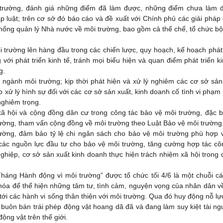
i trường, đánh giá những điểm đã làm được, những điểm chưa làm 
p luật; trên cơ sở đó báo cáo và đề xuất với Chính phủ các giải pháp
hống quản lý Nhà nước về môi trường, bao gồm cả thể chế, tổ chức b
ường lên hàng đầu trong các chiến lược, quy hoạch, kế hoạch phát t
ẳng với phát triển kinh tế, tránh mọi biểu hiện và quan điểm phát triển k
g.
 ngành môi trường; kịp thời phát hiện và xử lý nghiêm các cơ sở sản
 xử lý hình sự đối với các cơ sở sản xuất, kinh doanh cố tình vi phạm
nghiêm trọng.
 xã hội và cộng đồng dân cư trong công tác bảo vệ môi trường, đặc bi
trường, tham vấn cộng đồng về môi trường theo Luật Bảo vệ môi trường
ường, đảm bảo tỷ lệ chi ngân sách cho bảo vệ môi trường phù hợp v
 các nguồn lực đầu tư cho bảo vệ môi trường, tăng cường hợp tác cô
ghiệp, cơ sở sản xuất kinh doanh thực hiện trách nhiệm xã hội trong 
Tháng Hành động vì môi trường” được tổ chức tối 4/6 là một chuỗi cá
óa để thể hiện những tâm tư, tình cảm, nguyện vọng của nhân dân v
ới các hành vi sống thân thiện với môi trường. Qua đó huy động nỗ lự
 buôn bán trái phép động vật hoang dã đã và đang làm suy kiệt tài ng
ộng vật trên thế giới.