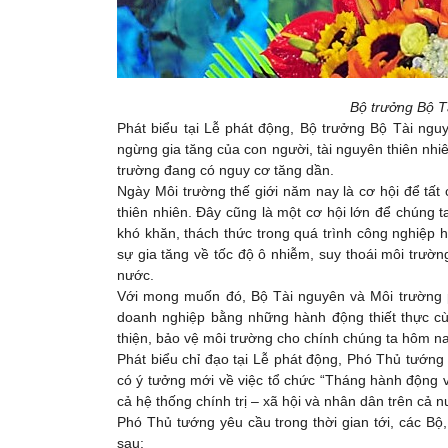
Bộ trưởng Bộ T
Phát biểu tại Lễ phát động, Bộ trưởng Bộ Tài ng
ngừng gia tăng của con người, tài nguyên thiên nhiê
trường đang có nguy cơ tăng dần.
Ngày Môi trường thế giới năm nay là cơ hội để tất cả
thiên nhiên. Đây cũng là một cơ hội lớn để ch
khó khăn, thách thức trong quá trình công nghiệp 
sự gia tăng về tốc độ ô nhiễm, suy thoái môi trườn
nước.
Với mong muốn đó, Bộ Tài nguyên và Môi trường 
doanh nghiệp bằng những hành động thiết thực cùn
thiện, bảo vệ môi trường cho chính chúng ta hôm na
Phát biểu chỉ đạo tại Lễ phát động, Phó Thủ tướn
có ý tưởng mới về việc tổ chức “Tháng hành động v
cả hệ thống chính trị – xã hội và nhân dân trên cả n
Phó Thủ tướng yêu cầu trong thời gian tới, các Bộ,
sau: