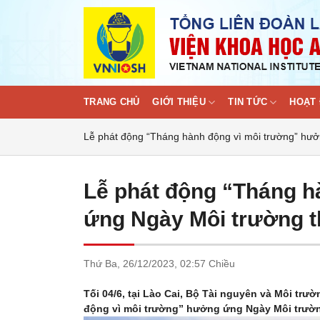
Skip
to
content
TRANG CHỦ
GIỚI THIỆU
TIN TỨC
HOẠT 
Lễ phát động “Tháng hành động vì môi trường” hưở
Lễ phát động “Tháng h
ứng Ngày Môi trường th
Thứ Ba,
26/12/2023,
02:57 Chiều
Tối 04/6, tại Lào Cai, Bộ Tài nguyên và Môi tr
động vì môi trường” hưởng ứng Ngày Môi trườn