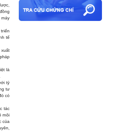
được,
 đồng
ộ máy
riển
inh tế
 xuất
 pháp
ệt là
.
ới tỷ
ng tư
đó có
c tác
ề môi
c của
uyên,