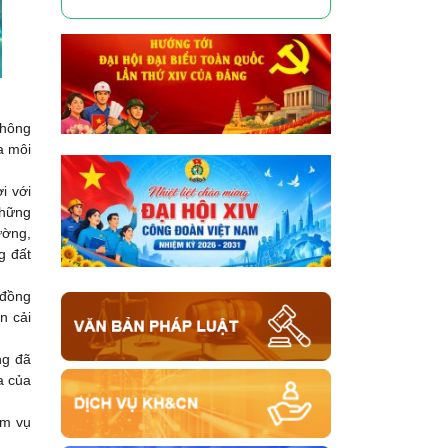
không
a môi
i với
những
ường,
g đất
 đồng
n cải
ng đã
a của
ệm vụ