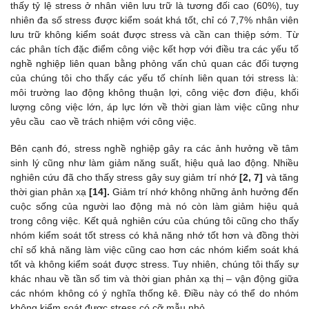
thấy tỷ lệ stress ở nhân viên lưu trữ là tương đối cao (60%), tuy
nhiên đa số stress được kiểm soát khá tốt, chỉ có 7,7% nhân viên
lưu trữ không kiểm soát được stress và cần can thiệp sớm. Từ
các phân tích đặc điểm công việc kết hợp với điều tra các yếu tố
nghề nghiệp liên quan bằng phỏng vấn chủ quan các đối tượng
của chúng tôi cho thấy các yếu tố chính liên quan tới stress là:
môi trường lao động không thuận lợi, công việc đơn điệu, khối
lượng công việc lớn, áp lực lớn về thời gian làm việc cũng như
yêu cầu cao về trách nhiệm với công việc.
Bên cạnh đó, stress nghề nghiệp gây ra các ảnh hưởng về tâm
sinh lý cũng như làm giảm năng suất, hiệu quả lao động. Nhiều
nghiên cứu đã cho thấy stress gây suy giảm trí nhớ
[2, 7]
và tăng
thời gian phản xạ
[14].
Giảm trí nhớ không những ảnh hưởng đến
cuộc sống của người lao động mà nó còn làm giảm hiệu quả
trong công việc. Kết quả nghiên cứu của chúng tôi cũng cho thấy
nhóm kiểm soát tốt stress có khả năng nhớ tốt hơn và đồng thời
chỉ số khả năng làm việc cũng cao hơn các nhóm kiểm soát khá
tốt và không kiểm soát được stress. Tuy nhiên, chúng tôi thấy sự
khác nhau về tần số tim và thời gian phản xạ thị – vận động giữa
các nhóm không có ý nghĩa thống kê. Điều này có thể do nhóm
không kiểm soát được stress có cỡ mẫu nhỏ.