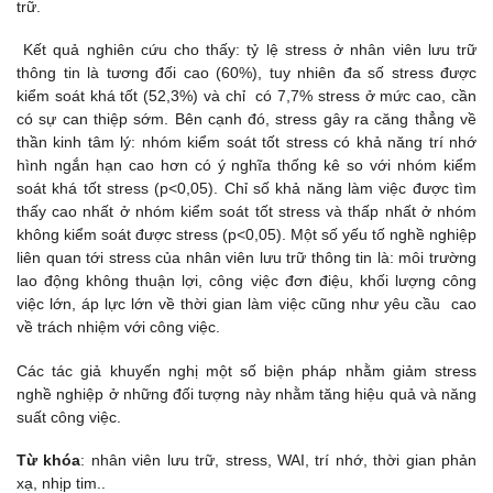
trữ.
Kết quả nghiên cứu cho thấy: tỷ lệ stress ở nhân viên lưu trữ
thông tin là tương đối cao (60%), tuy nhiên đa số stress được
kiểm soát khá tốt (52,3%) và chỉ có 7,7% stress ở mức cao, cần
có sự can thiệp sớm. Bên cạnh đó, stress gây ra căng thẳng về
thần kinh tâm lý: nhóm kiểm soát tốt stress có khả năng trí nhớ
hình ngắn hạn cao hơn có ý nghĩa thống kê so với nhóm kiểm
soát khá tốt stress (p<0,05). Chỉ số khả năng làm việc được tìm
thấy cao nhất ở nhóm kiểm soát tốt stress và thấp nhất ở nhóm
không kiểm soát được stress (p<0,05). Một số yếu tố nghề nghiệp
liên quan tới stress của nhân viên lưu trữ thông tin là: môi trường
lao động không thuận lợi, công việc đơn điệu, khối lượng công
việc lớn, áp lực lớn về thời gian làm việc cũng như yêu cầu cao
về trách nhiệm với công việc.
Các tác giả khuyến nghị một số biện pháp nhằm giảm stress
nghề nghiệp ở những đối tượng này nhằm tăng hiệu quả và năng
suất công việc.
Từ khóa
: nhân viên lưu trữ, stress, WAI, trí nhớ, thời gian phản
xạ, nhịp tim..