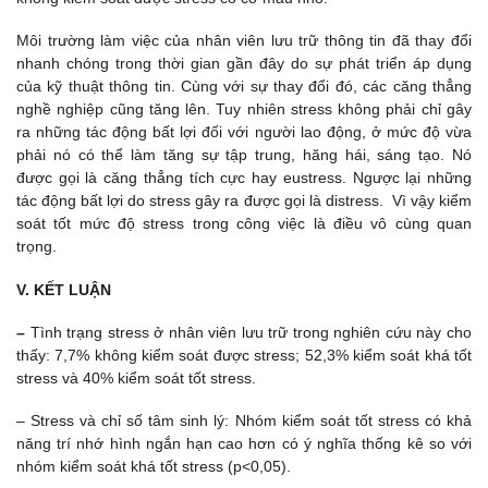
Môi trường làm việc của nhân viên lưu trữ thông tin đã thay đổi
nhanh chóng trong thời gian gần đây do sự phát triển áp dụng
của kỹ thuật thông tin. Cùng với sự thay đổi đó, các căng thẳng
nghề nghiệp cũng tăng lên. Tuy nhiên stress không phải chỉ gây
ra những tác động bất lợi đối với người lao động, ở mức độ vừa
phải nó có thể làm tăng sự tập trung, hăng hái, sáng tạo. Nó
được gọi là căng thẳng tích cực hay eustress. Ngược lại những
tác động bất lợi do stress gây ra được gọi là distress. Vì vậy kiểm
soát tốt mức độ stress trong công việc là điều vô cùng quan
trọng.
V. KẾT LUẬN
–
Tình trạng stress ở nhân viên lưu trữ trong nghiên cứu này cho
thấy: 7,7% không kiểm soát được stress; 52,3% kiểm soát khá tốt
stress và 40% kiểm soát tốt stress.
– Stress và chỉ số tâm sinh lý: Nhóm kiểm soát tốt stress có khả
năng trí nhớ hình ngắn hạn cao hơn có ý nghĩa thống kê so với
nhóm kiểm soát khá tốt stress (p<0,05).