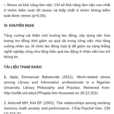
– Stress và khả năng làm việc: Chỉ số khả năng làm việc cao nhất
ở nhóm kiểm soát tốt stress và thấp nhất ở nhóm không kiểm
soát được stress (p<0,05).
VI. KHUYẾN NGHỊ
Tăng cường cải thiện môi trường lao động, xây dựng văn hóa
tương trợ đồng thời giảm sự quá tải trong công việc như tăng
cường nhân sự, tổ chức lao động hợp lý để giảm sự căng thẳng
nghề nghiệp cũng như tăng hiệu quả lao động ở nhân viên lưu trữ
thông tin.
TÀI LIỆU THAM KHẢO
1.
Ajala, Emmanuel Babatunde (2011). Work-related stress
among Library and Information professionals in a Nigerian
University. Library Philosophy and Practice. Retrieved from:
http://unllib.unl.edu/LPP/ajala.htm Accessed on 28.12.2011
2. Ashcraft MH, Kirk EP. (2001). The relationships among working
memory, math anxiety, and performance. J Exp Psychol Gen. 130
(2):224-37.