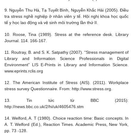
9. Nguyễn Thu Hà, Tạ Tuyết Bình, Nguyễn Khắc Hải (2005). Điều
tra stress nghề nghiệp ở nhân viên y tế. Hội nghị khoa học quốc
tế y học lao động và vệ sinh môi trường lần thứ II.
10. Roose, Tina (1989). Stress at the reference desk. Library
Journal. 114. 166-167.
11. Routray, B. and S. K. Satpathy (2007). “Stress management of
Library and Information Science Professionals in Digital
Environment” LIS E-Prints in Library and Information Science.
www.eprints.rclis.org
12. The American Institute of Stress (AIS). (2011). Workplace
stress survey Questionnaire. From: http://www.stress.org.
13. Tin tức từ BBC (2015):
http://news.bbc.co.uk/2/hi/uk/4605476.stm
14. Welford, A. T (1980). Choice reaction time: Basic concepts. In
A. T. Welford (Ed.), Reaction Times. Academic Press, New York,
pp. 73 -128.