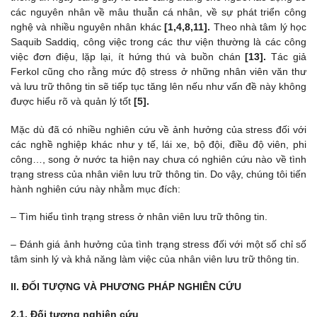
các nguyên nhân về mâu thuẫn cá nhân, về sự phát triển công
nghệ và nhiều nguyên nhân khác
[1,4,8,11].
Theo nhà tâm lý học
Saquib Saddiq, công việc trong các thư viện thường là các công
việc đơn điệu, lặp lại, ít hứng thú và buồn chán
[13].
Tác giả
Ferkol cũng cho rằng mức độ stress ở những nhân viên văn thư
và lưu trữ thông tin sẽ tiếp tục tăng lên nếu như vấn đề này không
được hiểu rõ và quản lý tốt
[5].
Mặc dù đã có nhiều nghiên cứu về ảnh hưởng của stress đối với
các nghề nghiệp khác như y tế, lái xe, bộ đội, điều độ viên, phi
công…, song ở nước ta hiện nay chưa có nghiên cứu nào về tình
trạng stress của nhân viên lưu trữ thông tin. Do vậy, chúng tôi tiến
hành nghiên cứu này nhằm mục đích:
– Tìm hiểu tình trạng stress ở nhân viên lưu trữ thông tin.
– Đánh giá ảnh hưởng của tình trạng stress đối với một số chỉ số
tâm sinh lý và khả năng làm việc của nhân viên lưu trữ thông tin.
II. ĐỐI TƯỢNG VÀ PHƯƠNG PHÁP NGHIÊN CỨU
2.1. Đối tượng nghiên cứu