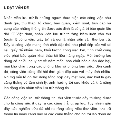
I. ĐẶT VẤN ĐỀ
Nhân viên lưu trữ là những người thực hiện các công việc như
đánh giá, thu thập, tổ chức, bảo quản, kiểm soát, truy cập và
cung cấp những thông tin được xác định là có giá trị bảo quản lâu
dài. Ở Việt Nam, nhân viên lưu trữ thường kiêm luôn văn thư
(quản lý công văn, giấy tờ) và gọi là nhân viên văn thư lưu trữ.
Đây là công việc mang tính chất đặc thù như phải tiếp xúc với tài
liệu giấy để nhiều năm, khối lượng công việc lớn, tính chất công
việc phải bảo quản khai thác tài liệu hàng ngày. Môi trường lao
động có nhiều nguy cơ về nấm mốc, hóa chất bảo quản độc hại,
mùi khó chịu trong các phòng kho và phòng làm việc. Bên cạnh
đó, công việc cũng đòi hỏi thời gian tiếp xúc với máy tính nhiều.
Những yếu tố đó tác động tổng hợp gây mệt mỏi, đặc biệt là gây
căng thẳng về tâm sinh lý, ảnh hưởng tới sức khỏe và khả năng
lao động của nhân viên lưu trữ thông tin.
Các công việc lưu trữ thông tin, thư viện trước đây thường được
cho là công việc ít gây ra các căng thẳng, áp lực. Tuy nhiên gần
đây các nghiên cứu đã chỉ ra rằng công việc thư viện, lưu trữ
thông tin ngày càng gây ra các căng thẳng cho người lao động do