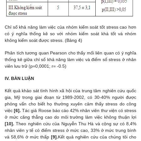
Chỉ số khả năng làm việc của nhóm kiểm soát tốt stress cao hơn
có ý nghĩa thống kê so với nhóm kiểm soát khá tốt và nhóm
không kiểm soát được stress. (Bảng 4)
Phân tích tương quan Pearson cho thấy mối liên quan có ý nghĩa
thống kê giữa chỉ số khả năng làm việc và điểm số stress ở nhân
viên lưu trữ (p=0,0001; r= -0.5)
IV. BÀN LUẬN
Kết quả khảo sát tình hình xã hội của trung tâm nghiên cứu quốc
gia, Mỹ trong giai đoạn từ 1989-2002, có 30-40% người được
phỏng vấn cho biết họ thường xuyên cảm thấy stress do công
việc
[6].
Tác giả Roose báo cáo 42% nhân viên thư viện có stress
ở mức căng thẳng cao do môi trường làm việc không thuận lợi
[10].
Theo nghiên cứu của Nguyễn Thu Hà và cộng sự có 8,4%
nhân viên y tế có điểm stress ở mức cao, 33% ở mức trung bình
và 58,6% ở mức thấp
[9].
Kết quả nghiên cứu của chúng tôi cho