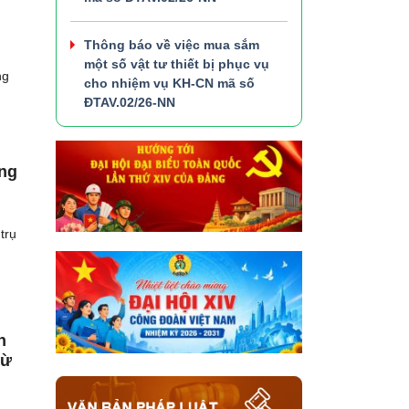
Thông báo về việc mua sắm
một số vật tư thiết bị phục vụ
ng
cho nhiệm vụ KH-CN mã số
ĐTAV.02/26-NN
ựng
trụ
n
từ