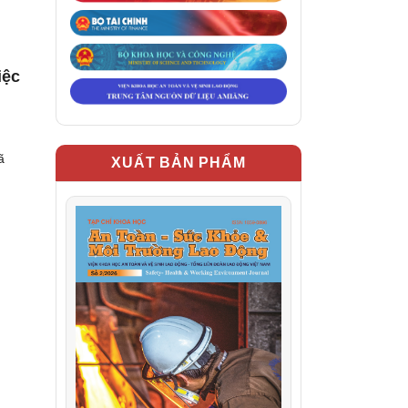
iệc
ã
XUẤT BẢN PHẨM