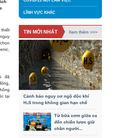
COVID-19 NƠI LÀM VIỆC
đích
c
LĨNH VỰC KHÁC
thiết
TIN MỚI NHẤT
Xem thêm >>>
 nguy
 chọn
enic,
0% đã
động,
thống
Cảnh báo nguy cơ ngộ độc khí
c tại
H₂S trong không gian hạn chế
Từ bữa cơm giữa ca
đến chiến lược giữ
chân người...