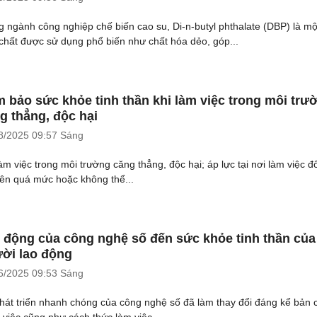
g ngành công nghiệp chế biến cao su, Di-n-butyl phthalate (DBP) là mộ
chất được sử dụng phổ biến như chất hóa dẻo, góp...
 bảo sức khỏe tinh thần khi làm việc trong môi trư
g thẳng, độc hại
8/2025
09:57 Sáng
àm việc trong môi trường căng thẳng, độc hại; áp lực tại nơi làm việc đô
nên quá mức hoặc không thể...
 động của công nghệ số đến sức khỏe tinh thần của
ời lao động
6/2025
09:53 Sáng
hát triển nhanh chóng của công nghệ số đã làm thay đổi đáng kể bản 
 việc cũng như cách thức làm việc....