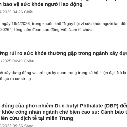
n bảo vệ sức khỏe người lao động
4/2026
04:26 Chiều
 ngày 16/4/2026, trong khuôn khổ “Ngày hội vì sức khỏe người lao độ
2026”, Tổng Liên đoàn Lao động Việt Nam tổ chức...
ng rủi ro sức khỏe thường gặp trong ngành xây d
1/2025
04:49 Chiều
h xây dựng đóng vai trò cực kỳ quan trọng trong xã hội hiện đại. Nó là 
ể tạo ra cơ sở hạ...
 động của phơi nhiễm Di-n-butyl Phthalate (DBP) đế
 khỏe công nhân ngành chế biến cao su: Cảnh báo 
iên cứu dịch tễ tại miền Trung
0/2025
09:56 Sáng