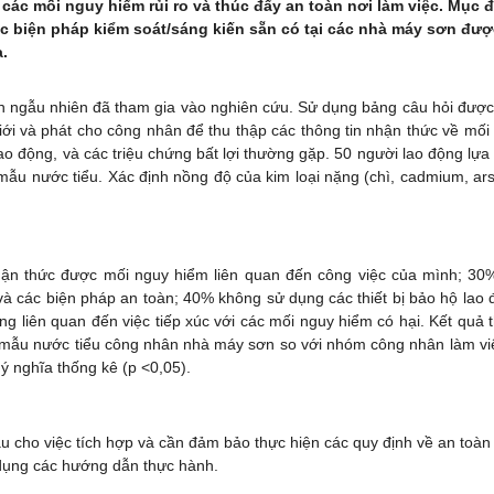
 các mối nguy hiểm rủi ro và thúc đẩy an toàn nơi làm việc. Mục 
ác biện pháp kiểm soát/sáng kiến sẵn có tại các nhà máy sơn đượ
.
ngẫu nhiên đã tham gia vào nghiên cứu. Sử dụng bảng câu hỏi được 
iới và phát cho công nhân để thu thập các thông tin nhận thức về mối
 lao động, và các triệu chứng bất lợi thường gặp. 50 người lao động lựa
ẫu nước tiểu. Xác định nồng độ của kim loại nặng (chì, cadmium, ars
hận thức được mối nguy hiểm liên quan đến công việc của mình; 3
à các biện pháp an toàn; 40% không sử dụng các thiết bị bảo hộ lao 
ng liên quan đến việc tiếp xúc với các mối nguy hiểm có hại. Kết quả 
g mẫu nước tiểu công nhân nhà máy sơn so với nhóm công nhân làm việ
ý nghĩa thống kê (p <0,05).
ầu cho việc tích hợp và cần đảm bảo thực hiện các quy định về an toàn
 dụng các hướng dẫn thực hành.