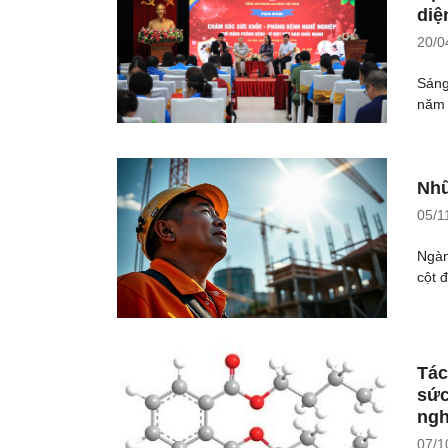
diệ
20/0
Sáng
năm 
Nhữ
05/1
Ngàn
cột đ
Tác
sức
ngh
07/1