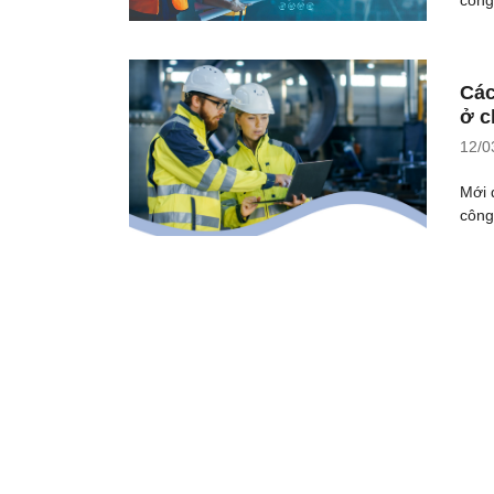
Các
ở c
12/0
Mới 
công