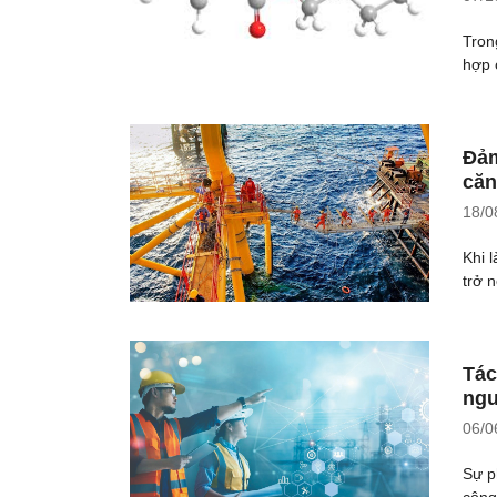
Tron
hợp 
Đảm
căn
18/0
Khi l
trở 
Tác
ngư
06/0
Sự p
công