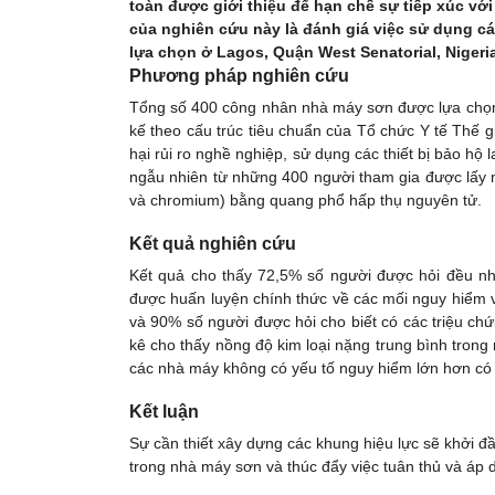
toàn được giới thiệu để hạn chế sự tiếp xúc với
của nghiên cứu này là đánh giá việc sử dụng c
lựa chọn ở Lagos, Quận West Senatorial, Nigeria
Phương pháp nghiên cứu
Tổng số 400 công nhân nhà máy sơn được lựa chọn 
kế theo cấu trúc tiêu chuẩn của Tổ chức Y tế Thế g
hại rủi ro nghề nghiệp, sử dụng các thiết bị bảo hộ
ngẫu nhiên từ những 400 người tham gia được lấy m
và chromium) bằng quang phổ hấp thụ nguyên tử.
Kết quả nghiên cứu
Kết quả cho thấy 72,5% số người được hỏi đều n
được huấn luyện chính thức về các mối nguy hiểm v
và 90% số người được hỏi cho biết có các triệu chứ
kê cho thấy nồng độ kim loại nặng trung bình tron
các nhà máy không có yếu tố nguy hiểm lớn hơn có 
Kết luận
Sự cần thiết xây dựng các khung hiệu lực sẽ khởi đ
trong nhà máy sơn và thúc đẩy việc tuân thủ và áp