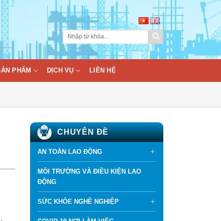
BẢN PHẨM
DỊCH VỤ
LIÊN HỆ
CHUYÊN ĐỀ
AN TOÀN LAO ĐỘNG
MÔI TRƯỜNG VÀ ĐIỀU KIỆN LAO
ĐỘNG
SỨC KHỎE NGHỀ NGHIỆP