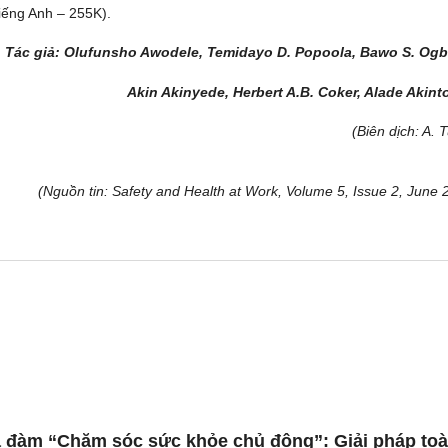
(tiếng Anh – 255K).
Tác giả: Olufunsho Awodele, Temidayo D. Popoola, Bawo S. Og
Akin Akinyede, Herbert A.B. Coker, Alade Akin
(Biên dịch: A. 
(Nguồn tin: Safety and Health at Work, Volume 5, Issue 2, June 
 đàm “Chăm sóc sức khỏe chủ động”: Giải pháp to