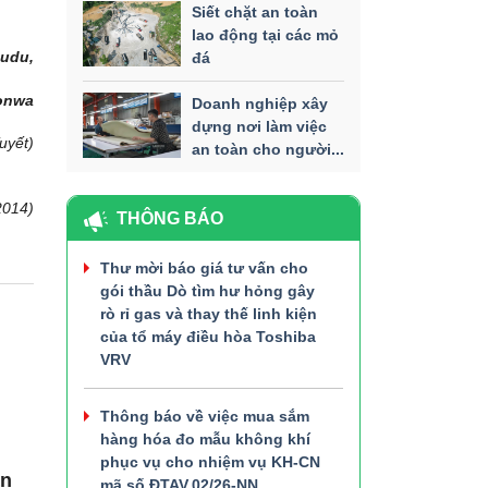
Siết chặt an toàn
lao động tại các mỏ
budu,
đá
tonwa
Doanh nghiệp xây
dựng nơi làm việc
Tuyết)
an toàn cho người...
2014)
THÔNG BÁO
Thư mời báo giá tư vấn cho
gói thầu Dò tìm hư hỏng gây
rò rỉ gas và thay thế linh kiện
của tổ máy điều hòa Toshiba
VRV
Thông báo về việc mua sắm
hàng hóa đo mẫu không khí
phục vụ cho nhiệm vụ KH-CN
àn
mã số ĐTAV.02/26-NN