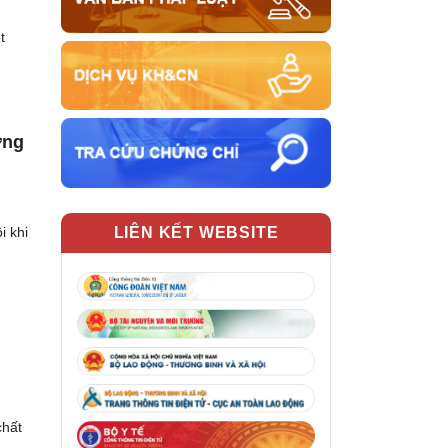
t
ờng
i khi
LIÊN KẾT WEBSITE
chất