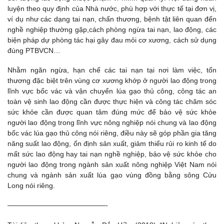
luyện theo quy định của Nhà nước, phù hợp với thực tế tại đơn vị,
ví dụ như các dạng tai nạn, chấn thương, bệnh tật liên quan đến
nghề nghiệp thường gặp,cách phòng ngừa tai nạn, lao động, các
biện pháp dự phòng tác hại gây đau mỏi cơ xương, cách sử dụng
đúng PTBVCN…
Nhằm ngăn ngừa, hạn chế các tai nạn tại nơi làm việc, tổn
thương đặc biệt trên vùng cơ xương khớp ở người lao động trong
lĩnh vực bốc vác và vận chuyển lúa gạo thủ công, công tác an
toàn vệ sinh lao động cần được thực hiện và công tác chăm sóc
sức khỏe cần được quan tâm đúng mức để bảo vệ sức khỏe
người lao động trong lĩnh vực nông nghiệp nói chung và lao động
bốc vác lúa gạo thủ công nói riêng, điều này sẽ góp phần gia tăng
năng suất lao động, ổn định sản xuất, giảm thiểu rủi ro kinh tế do
mất sức lao động hay tai nạn nghề nghiệp, bảo vệ sức khỏe cho
người lao động trong ngành sản xuất nông nghiệp Việt Nam nói
chung và ngành sản xuất lúa gạo vùng đồng bằng sông Cửu
Long nói riêng.
——————————————-