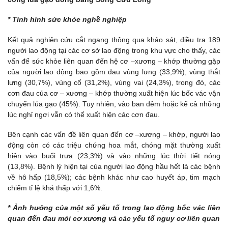
* Tình hình sức khỏe nghề nghiệp
Kết quả nghiên cứu cắt ngang thông qua khảo sát, điều tra 189
người lao động tại các cơ sở lao động trong khu vực cho thấy, các
vấn để sức khỏe liên quan đến hệ cơ –xương – khớp thường gặp
của người lao động bao gồm đau vùng lưng (33,9%), vùng thắt
lưng (30,7%), vùng cổ (31,2%), vùng vai (24,3%), trong đó, các
cơn đau của cơ – xương – khớp thường xuất hiện lúc bốc vác vận
chuyển lúa gạo (45%). Tuy nhiên, vào ban đêm hoặc kể cả những
lúc nghỉ ngơi vẫn có thể xuất hiện các cơn đau.
Bên cạnh các vấn đề liên quan đến cơ –xương – khớp, người lao
động còn có các triệu chứng hoa mắt, chóng mặt thường xuất
hiện vào buổi trưa (23,3%) và vào những lúc thời tiết nóng
(13,8%). Bệnh lý hiện tại của người lao động hầu hết là các bệnh
về hô hấp (18,5%); các bệnh khác như cao huyết áp, tim mạch
chiếm tỉ lệ khá thấp với 1,6%.
* Ảnh hưởng của một số yếu tố trong lao động bốc vác liên
quan đến đau mỏi cơ xương và các yếu tố nguy cơ liên quan