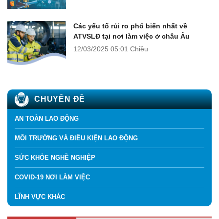
Các yếu tố rủi ro phổ biến nhất về
ATVSLĐ tại nơi làm việc ở châu Âu
12/03/2025
05:01 Chiều
CHUYÊN ĐỀ
AN TOÀN LAO ĐỘNG
MÔI TRƯỜNG VÀ ĐIỀU KIỆN LAO ĐỘNG
SỨC KHỎE NGHỀ NGHIỆP
COVID-19 NƠI LÀM VIỆC
LĨNH VỰC KHÁC