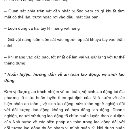
– Quan sát phía trên vật cần nhấc xuống xem có gì khuất tầm
mắt có thể lăn, trượt hoặc rơi vào đầu, mặt của bạn.
– Luôn dùng cả hai tay khi nâng vật nặng
– Giữ vật nâng luôn luôn sát vào người, ép sát khuỷu tay vào thân
mình.
– Khi mang vác các bao, tốt nhất để lên vai và giữ lưng với tư thế
thẳng đứng.
* Huấn luyện, hướng dẫn về an toàn lao động, vệ sinh lao
động
Đơn vị được giao trách nhiệm về an toàn, vệ sinh lao động tại địa
phương tổ chức huấn luyện theo qui định của Nhà nước về các
biện pháp an toàn , vệ sinh lao động, sức khỏe nghề nghiệp đối
với đối tượng lao động không có hợp đồng lao động. Doanh
nghiệp, người sử dụng lao động tổ chức huấn luyện theo qui định
của Nhà nước về các biện pháp an toàn trong lao động đối với
đối tượng lao động thuộc phạm vi mình quản lý. Nội dung huấn