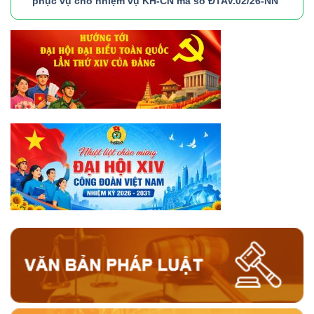
phục vụ cho nhiệm vụ KH-CN mã số ĐTAV.02/26-NN