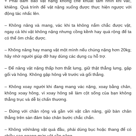
+ Phải đảm bảo vật nặng không che khuất tầm nhìn khi vác,
khiêng. Quá trình để vật nặng xuống được thực hiện ngược với
động tác nhấc lên.
– Không nâng và mang, vác khi ta không nắm chắc được vật,
ngay cả khi vật không nặng nhưng cồng kềnh hay quá rộng để ta
có thể ôm chắc được.
– Không nâng hay mang vật một mình nếu chúng nặng hơn 20kg;
hãy nhờ người giúp đỡ hay dùng các dụng cụ hỗ trợ.
– Để nâng vật nặng thấp hơn thắt lưng, giữ thật thẳng lưng, gập
gối và hông. Không gập hông về trước và gối thẳng.
– Không xoay người khi đang mang vác nặng, xoay bằng chân,
không xoay hông, vì xoay hông sẽ làm cột sống của bạn không
thẳng trục và dễ bị chấn thương.
– Đứng với chân rộng và gần với vật cần nâng, giữ bàn chân
thẳng trên sàn đảm bảo chân bước chắc chắn.
– Không với/nâng vật quá đầu, phải dùng bục hoặc thang để có
chiều cao ngang mức vật cần nâng.