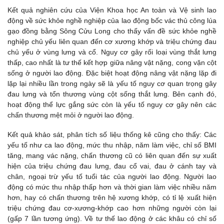
Kết quả nghiên cứu của Viện Khoa học An toàn và Vệ sinh lao
động về sức khỏe nghề nghiệp của lao động bốc vác thủ công lúa
gạo đồng bằng Sông Cửu Long cho thấy vấn đề sức khỏe nghề
nghiệp chủ yếu liên quan đến cơ xương khớp và triệu chứng đau
chủ yếu ở vùng lưng và cổ. Nguy cơ gây rối loại vùng thắt lưng
thấp, cao nhất là tư thế kết hợp giữa nâng vật nặng, cong vặn cột
sống ở người lao động. Đặc biệt hoạt động nâng vật nặng lặp đi
lặp lại nhiều lần trong ngày sẽ là yếu tố nguy cơ quan trọng gây
đau lưng và tổn thương vùng cột sống thắt lưng. Bên cạnh đó,
hoạt động thể lực gắng sức còn là yếu tố nguy cơ gây nên các
chấn thương mệt mỏi ở người lao động.
Kết quả khảo sát, phân tích số liệu thống kê cũng cho thấy: Các
yếu tố như ca lao động, mức thu nhập, năm làm việc, chỉ số BMI
tăng, mang vác nặng, chấn thương cũ có liên quan đến sự xuất
hiện của triệu chứng đau lưng, đau cổ vai, đau ở cánh tay và
chân, ngoại trừ yếu tố tuổi tác của người lao động. Người lao
động có mức thu nhập thấp hơn và thời gian làm việc nhiều năm
hơn, hay có chấn thương trên hệ xương khớp, có tỉ lệ xuất hiện
triệu chứng đau cơ-xương-khớp cao hơn những người còn lại
(gấp 7 lần tương ứng). Về tư thế lao động ở các khâu có chỉ số