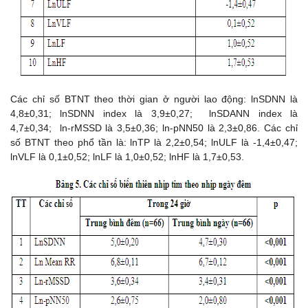
Các chỉ số BTNT theo thời gian ở người lao động: lnSDNN là
4,8±0,31; lnSDNN index là 3,9±0,27; lnSDANN index là
4,7±0,34; ln-rMSSD là 3,5±0,36; ln-pNN50 là 2,3±0,86. Các chỉ
số BTNT theo phổ tần là: lnTP là 2,2±0,54; lnULF là -1,4±0,47;
lnVLF là 0,1±0,52; lnLF là 1,0±0,52; lnHF là 1,7±0,53.