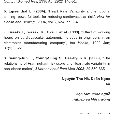
Comput Biomed Res,
1996 Apr;29(2):140-51.
6.
Lipsenthal L. (2004)
, “Heart Rate Variability and emotional
shifting: powerful tools for reducing cardiovascular risk”,
New for
Health and Healing
, 2004, Vol 5, No4, pp. 2-4.
7.
Sasaki T., Iwasaki K., Oka T. et al (1999)
, “Effect of working
hours on cardiovascular autonomic nervous in engineers in an
electronics manufacturing company”,
Ind Health
, 1999 Jan;
37(1):55-61.
8.
Seung-Jun L., Young-Sung S., Dae-Hyun K. (2008)
, “The
relationship of Framingham risk score and Heart rate variability in
non-obese males”,
J Korean Acad Fam Med 2008
; 29:330-335.
Nguyễn Thu Hà, Doãn Ngọc
Hải
Viện Sức khỏe nghề
nghiệp và Môi trường