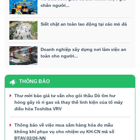
chân người...
Siết chặt an toàn lao động tại các mỏ đá
Doanh nghiệp xây dựng nơi làm việc an
toàn cho người...
THÔNG BÁO
Thư mời báo giá tư vấn cho gói thầu Dò tìm hư
hỏng gây rò rỉ gas và thay thế linh kiện của tổ máy
điều hòa Toshiba VRV
Thông báo về việc mua sắm hàng hóa đo mẫu
không khí phục vụ cho nhiệm vụ KH-CN mã số
ĐTAV.02/26-NN