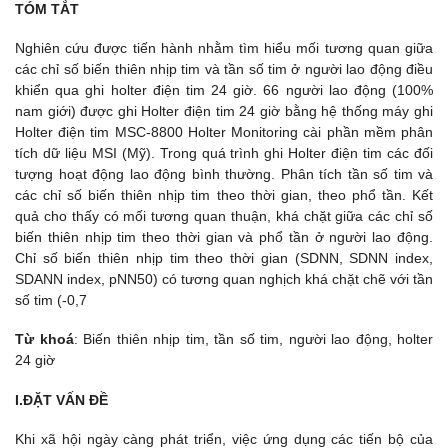
TÓM TẮT
Nghiên cứu được tiến hành nhằm tìm hiểu mối tương quan giữa
các chỉ số biến thiên nhịp tim và tần số tim ở người lao động điều
khiển qua ghi holter điện tim 24 giờ. 66 người lao động (100%
nam giới) được ghi Holter điện tim 24 giờ bằng hệ thống máy ghi
Holter điện tim MSC-8800 Holter Monitoring cài phần mềm phân
tích dữ liệu MSI (Mỹ). Trong quá trình ghi Holter điện tim các đối
tượng hoạt động lao động bình thường. Phân tích tần số tim và
các chỉ số biến thiên nhịp tim theo thời gian, theo phổ tần. Kết
quả cho thấy có mối tương quan thuận, khá chặt giữa các chỉ số
biến thiên nhịp tim theo thời gian và phổ tần ở người lao động.
Chỉ số biến thiên nhịp tim theo thời gian (SDNN, SDNN index,
SDANN index, pNN50) có tương quan nghịch khá chặt chẽ với tần
số tim (-0,7
Từ khoá
: Biến thiên nhịp tim, tần số tim, người lao động, holter
24 giờ
I.ĐẶT VẤN ĐỀ
Khi xã hội ngày càng phát triển, việc ứng dụng các tiến bộ của