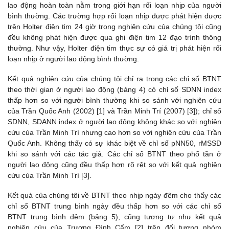
lao động hoàn toàn nằm trong giới hạn rối loạn nhịp của người
bình thường. Các trường hợp rối loạn nhịp được phát hiện được
trên Holter điện tim 24 giờ trong nghiên cứu của chúng tôi cũng
đều không phát hiện được qua ghi điện tim 12 đạo trình thông
thường. Như vậy, Holter điện tim thực sự có giá trị phát hiện rối
loạn nhịp ở người lao động bình thường.
Kết quả nghiên cứu của chúng tôi chỉ ra trong các chỉ số BTNT
theo thời gian ở người lao động (bảng 4) có chỉ số SDNN index
thấp hơn so với người bình thường khi so sánh với nghiên cứu
của Trần Quốc Anh (2002) [1] và Trần Minh Trí (2007) [3]); chỉ số
SDNN, SDANN index ở người lao động không khác so với nghiên
cứu của Trần Minh Trí nhưng cao hơn so với nghiên cứu của Trần
Quốc Anh. Không thấy có sự khác biệt về chỉ số pNN50, rMSSD
khi so sánh với các tác giả. Các chỉ số BTNT theo phổ tần ở
người lao động cũng đều thấp hơn rõ rệt so với kết quả nghiên
cứu của Trần Minh Trí [3].
Kết quả của chúng tôi về BTNT theo nhịp ngày đêm cho thấy các
chỉ số BTNT trung bình ngày đều thấp hơn so với các chỉ số
BTNT trung bình đêm (bảng 5), cũng tương tự như kết quả
nghiên cứu của Trương Đình Cẩm [2] trên đối tượng nhóm