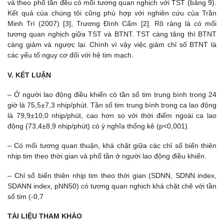
và theo phổ tần đều có mối tương quan nghịch với TST (bảng 9).
Kết quả của chúng tôi cũng phù hợp với nghiên cứu của Trần
Minh Trí (2007) [3], Trương Đình Cẩm [2]. Rõ ràng là có mối
tương quan nghịch giữa TST và BTNT. TST càng tăng thì BTNT
càng giảm và ngược lại. Chính vì vậy việc giảm chỉ số BTNT là
các yếu tố nguy cơ đối với hệ tim mạch.
V. KẾT LUẬN
– Ở người lao động điều khiển có tần số tim trung bình trong 24
giờ là 75,5±7,3 nhịp/phút. Tần số tim trung bình trong ca lao động
là 79,9±10,0 nhịp/phút, cao hơn so với thời điểm ngoài ca lao
động (73,4±8,9 nhịp/phút) có ý nghĩa thống kê (p<0,001).
– Có mối tương quan thuận, khá chặt giữa các chỉ số biến thiên
nhịp tim theo thời gian và phổ tần ở người lao động điều khiển.
– Chỉ số biến thiên nhịp tim theo thời gian (SDNN, SDNN index,
SDANN index, pNN50) có tương quan nghịch khá chặt chẽ với tần
số tim (-0,7
TÀI LIỆU THAM KHẢO