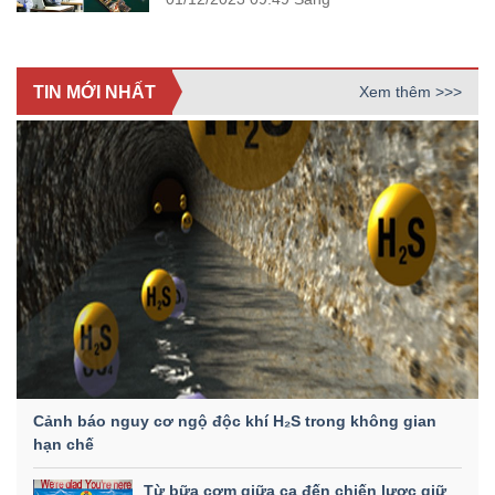
TIN MỚI NHẤT
Xem thêm >>>
Cảnh báo nguy cơ ngộ độc khí H₂S trong không gian
hạn chế
Từ bữa cơm giữa ca đến chiến lược giữ