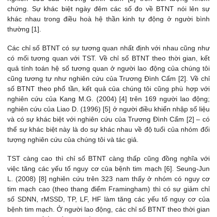
chứng. Sự khác biệt ngày đêm các số đo về BTNT nói lên sự
khác nhau trong điều hoà hệ thần kinh tự động ở người bình
thường [1].
Các chỉ số BTNT có sự tương quan nhất định với nhau cũng như
có mối tương quan với TST. Về chỉ số BTNT theo thời gian, kết
quả tính toán hệ số tương quan ở người lao động của chúng tôi
cũng tương tự như nghiên cứu của Trương Đình Cẩm [2]. Về chỉ
số BTNT theo phổ tần, kết quả của chúng tôi cũng phù hợp với
nghiên cứu của Kang M.G. (2004) [4] trên 169 người lao động;
nghiên cứu của Liao D. (1996) [5] ở người điều khiển nhập số liệu
và có sự khác biệt với nghiên cứu của Trương Đình Cẩm [2] – có
thể sự khác biệt này là do sự khác nhau về độ tuổi của nhóm đối
tượng nghiên cứu của chúng tôi và tác giả.
TST càng cao thì chỉ số BTNT càng thấp cũng đồng nghĩa với
việc tăng các yếu tố nguy cơ của bệnh tim mạch [6]. Seung-Jun
L. (2008) [8] nghiên cứu trên 323 nam thấy ở nhóm có nguy cơ
tim mạch cao (theo thang điểm Framingham) thì có sự giảm chỉ
số SDNN, rMSSD, TP, LF, HF làm tăng các yếu tố nguy cơ của
bệnh tim mạch. Ở người lao động, các chỉ số BTNT theo thời gian