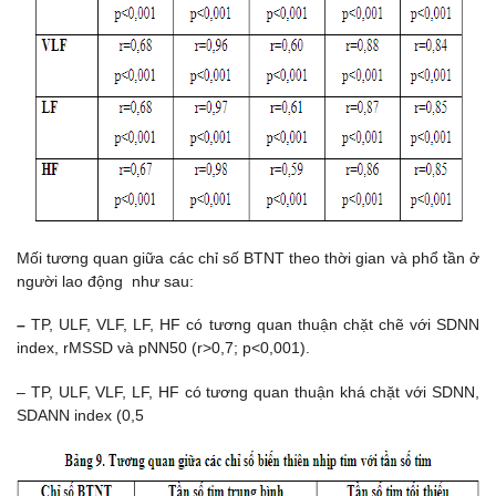
Mối tương quan giữa các chỉ số BTNT theo thời gian và phổ tần ở
người lao động như sau:
–
TP, ULF, VLF, LF, HF có tương quan thuận chặt chẽ với SDNN
index, rMSSD và pNN50 (r>0,7; p<0,001).
– TP, ULF, VLF, LF, HF có tương quan thuận khá chặt với SDNN,
SDANN index (0,5