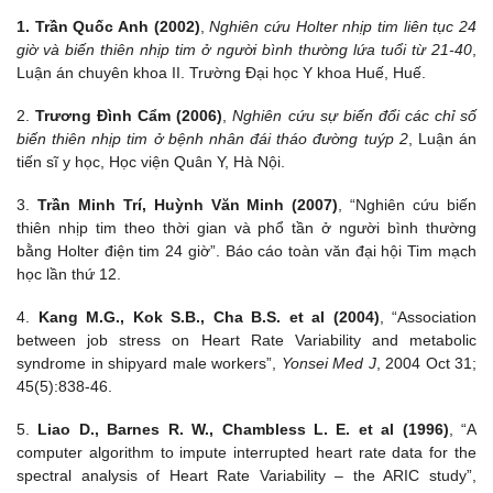
1. Trần Quốc Anh (2002)
,
Nghiên cứu Holter nhịp tim liên tục 24
giờ và biến thiên nhịp tim ở người bình thường lứa tuổi từ 21-40
,
Luận án chuyên khoa II. Trường Đại học Y khoa Huế, Huế.
2.
Trương Đình Cẩm (2006)
,
Nghiên cứu sự biến đổi các chỉ số
biến thiên nhịp tim ở bệnh nhân đái tháo đường tuýp 2
, Luận án
tiến sĩ y học, Học viện Quân Y, Hà Nội.
3.
Trần Minh Trí, Huỳnh Văn Minh (2007)
, “Nghiên cứu biến
thiên nhịp tim theo thời gian và phổ tần ở người bình thường
bằng Holter điện tim 24 giờ”. Báo cáo toàn văn đại hội Tim mạch
học lần thứ 12.
4.
Kang M.G., Kok S.B., Cha B.S. et al (2004)
, “Association
between job stress on Heart Rate Variability and metabolic
syndrome in shipyard male workers”,
Yonsei Med J
, 2004 Oct 31;
45(5):838-46.
5.
Liao D., Barnes R. W., Chambless L. E. et al (1996)
, “A
computer algorithm to impute interrupted heart rate data for the
spectral analysis of Heart Rate Variability – the ARIC study”,