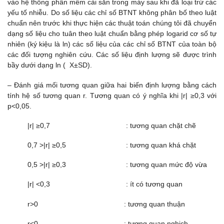
vào hệ thống phần mềm cài sẵn trong máy sau khi đã loại trừ các
yếu tố nhiễu. Do số liệu các chỉ số BTNT không phân bố theo luật
chuẩn nên trước khi thực hiện các thuật toán chúng tôi đã chuyển
dạng số liệu cho tuân theo luật chuẩn bằng phép logarid cơ số tự
nhiên (ký kiệu là ln) các số liệu của các chỉ số BTNT của toàn bộ
các đối tượng nghiên cứu. Các số liệu định lượng sẽ được trình
bầy dưới dạng ln ( X±SD).
– Đánh giá mối tương quan giữa hai biến định lượng bằng cách
tính hệ số tương quan r. Tương quan có ý nghĩa khi |r| ≥0,3 với
p<0,05.
|r| ≥0,7 : tương quan chặt chẽ
0,7 >|r| ≥0,5 : tương quan khá chặt
0,5 >|r| ≥0,3 : tương quan mức độ vừa
|r| <0,3 : ít có tương quan
r>0 : tương quan thuận
r<0 : tương quan nghịch