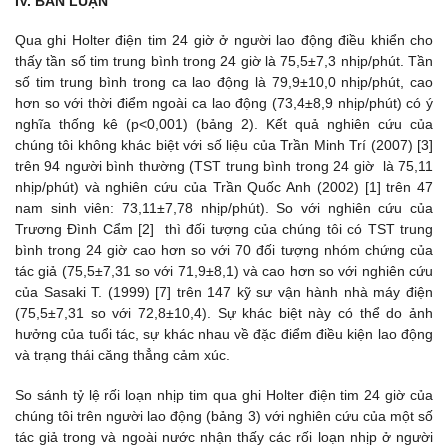
IV. BÀN LUẬN
Qua ghi Holter điện tim 24 giờ ở người lao động điều khiển cho
thấy tần số tim trung bình trong 24 giờ là 75,5±7,3 nhịp/phút. Tần
số tim trung bình trong ca lao động là 79,9±10,0 nhịp/phút, cao
hơn so với thời điểm ngoài ca lao động (73,4±8,9 nhịp/phút) có ý
nghĩa thống kê (p<0,001) (bảng 2). Kết quả nghiên cứu của
chúng tôi không khác biệt với số liệu của Trần Minh Trí (2007) [3]
trên 94 người bình thường (TST trung bình trong 24 giờ là 75,11
nhịp/phút) và nghiên cứu của Trần Quốc Anh (2002) [1] trên 47
nam sinh viên: 73,11±7,78 nhịp/phút). So với nghiên cứu của
Trương Đình Cẩm [2] thì đối tượng của chúng tôi có TST trung
bình trong 24 giờ cao hơn so với 70 đối tượng nhóm chứng của
tác giả (75,5±7,31 so với 71,9±8,1) và cao hơn so với nghiên cứu
của Sasaki T. (1999) [7] trên 147 kỹ sư vận hành nhà máy điện
(75,5±7,31 so với 72,8±10,4). Sự khác biệt này có thể do ảnh
hưởng của tuổi tác, sự khác nhau về đặc điểm điều kiện lao động
và trạng thái căng thẳng cảm xúc.
So sánh tỷ lệ rối loạn nhịp tim qua ghi Holter điện tim 24 giờ của
chúng tôi trên người lao động (bảng 3) với nghiên cứu của một số
tác giả trong và ngoài nước nhận thấy các rối loạn nhịp ở người