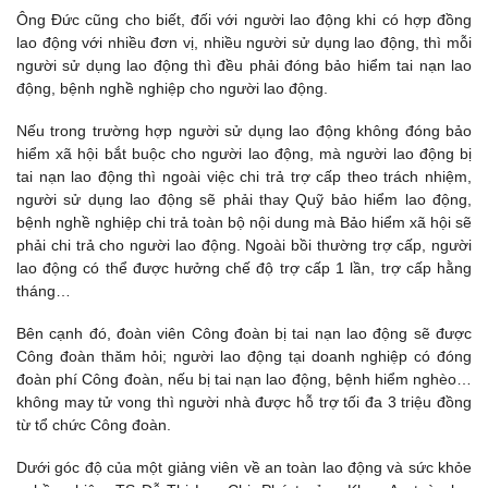
Ông Đức cũng cho biết, đối với người lao động khi có hợp đồng
lao động với nhiều đơn vị, nhiều người sử dụng lao động, thì mỗi
người sử dụng lao động thì đều phải đóng bảo hiểm tai nạn lao
động, bệnh nghề nghiệp cho người lao động.
Nếu trong trường hợp người sử dụng lao động không đóng bảo
hiểm xã hội bắt buộc cho người lao động, mà người lao động bị
tai nạn lao động thì ngoài việc chi trả trợ cấp theo trách nhiệm,
người sử dụng lao động sẽ phải thay Quỹ bảo hiểm lao động,
bệnh nghề nghiệp chi trả toàn bộ nội dung mà Bảo hiểm xã hội sẽ
phải chi trả cho người lao động. Ngoài bồi thường trợ cấp, người
lao động có thể được hưởng chế độ trợ cấp 1 lần, trợ cấp hằng
tháng…
Bên cạnh đó, đoàn viên Công đoàn bị tai nạn lao động sẽ được
Công đoàn thăm hỏi; người lao động tại doanh nghiệp có đóng
đoàn phí Công đoàn, nếu bị tai nạn lao động, bệnh hiểm nghèo…
không may tử vong thì người nhà được hỗ trợ tối đa 3 triệu đồng
từ tổ chức Công đoàn.
Dưới góc độ của một giảng viên về an toàn lao động và sức khỏe