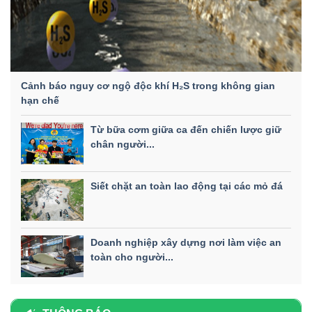
Cảnh báo nguy cơ ngộ độc khí H₂S trong không gian
hạn chế
Từ bữa cơm giữa ca đến chiến lược giữ
chân người...
Siết chặt an toàn lao động tại các mỏ đá
Doanh nghiệp xây dựng nơi làm việc an
toàn cho người...