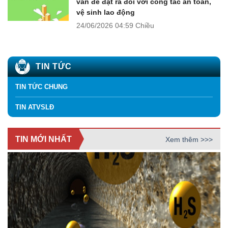
vấn đề đặt ra đối với công tác an toàn,
vệ sinh lao động
24/06/2026
04:59 Chiều
TIN TỨC
TIN TỨC CHUNG
TIN ATVSLĐ
TIN MỚI NHẤT
Xem thêm >>>