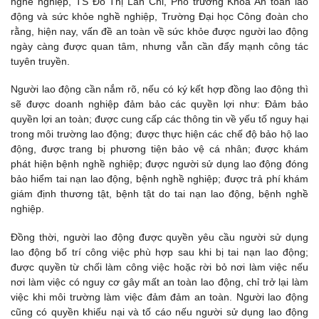
nghề nghiệp, TS Đỗ Thị Lan Chi, Phó trưởng Khoa An toàn lao
động và sức khỏe nghề nghiệp, Trường Đại học Công đoàn cho
rằng, hiện nay, vấn đề an toàn về sức khỏe được người lao động
ngày càng được quan tâm, nhưng vẫn cần đẩy mạnh công tác
tuyên truyền.
Người lao động cần nắm rõ, nếu có ký kết hợp đồng lao động thì
sẽ được doanh nghiệp đảm bảo các quyền lợi như: Đảm bảo
quyền lợi an toàn; được cung cấp các thông tin về yếu tố nguy hại
trong môi trường lao động; được thực hiện các chế độ bảo hộ lao
động, được trang bị phương tiện bảo vệ cá nhân; được khám
phát hiện bệnh nghề nghiệp; được người sử dụng lao động đóng
bảo hiểm tai nạn lao động, bệnh nghề nghiệp; được trả phí khám
giám định thương tật, bệnh tật do tai nạn lao động, bệnh nghề
nghiệp.
Đồng thời, người lao động được quyền yêu cầu người sử dụng
lao động bố trí công việc phù hợp sau khi bị tai nạn lao động;
được quyền từ chối làm công việc hoặc rời bỏ nơi làm việc nếu
nơi làm việc có nguy cơ gây mất an toàn lao động, chỉ trở lại làm
việc khi môi trường làm việc đảm đảm an toàn. Người lao động
cũng có quyền khiếu nại và tố cáo nếu người sử dụng lao động