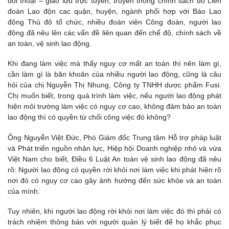
đối thoại – giao lưu trực tuyến, truyền thông chính sách do Liên
đoàn Lao độn cac quận, huyện, ngành phối hợp với Báo Lao
động Thủ đô tổ chức, nhiều đoàn viên Công đoàn, người lao
động đã nêu lên các vấn đề liên quan đến chế độ, chính sách về
an toàn, vệ sinh lao động.
Khi đang làm việc mà thấy nguy cơ mất an toàn thì nên làm gì,
cần làm gì là băn khoăn của nhiều người lao động, cũng là câu
hỏi của chị Nguyễn Thị Nhung, Công ty TNHH dược phẩm Fusi.
Chị muốn biết, trong quá trình làm việc, nếu người lao động phát
hiện môi trường làm việc có nguy cơ cao, không đảm bảo an toàn
lao động thì có quyền từ chối công việc đó không?
Ông Nguyễn Việt Đức, Phó Giám đốc Trung tâm Hỗ trợ pháp luật
và Phát triển nguồn nhân lực, Hiệp hội Doanh nghiệp nhỏ và vừa
Việt Nam cho biết, Điều 6 Luật An toàn vệ sinh lao động đã nêu
rõ: Người lao động có quyền rời khỏi nơi làm việc khi phát hiện rõ
nơi đó có nguy cơ cao gây ảnh hưởng đến sức khỏe và an toàn
của mình.
Tuy nhiên, khi người lao động rời khỏi nơi làm việc đó thì phải có
trách nhiệm thông báo với người quản lý biết để họ khắc phục