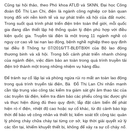
Cũng tại hội thảo, theo Phó khoa ATLĐ và SKNN, Đại học Công
đoàn Đỗ Thị Lan Chi, điện là ngành công nghiệp cơ bản quan
trọng đối với nền kinh tế và sự phát triển xã hội của đất nước.
Trong suốt quá trình phát triển điện trên toàn thế giới, mỗi quốc
gia đang dần thiết lập hệ thống quản lý điện phù hợp với điều
kiện quốc gia. Truyền tải điện là một trong 11 ngành nghề có
nguy cơ cao về tai nạn lao động, bệnh nghề nghiệp theo quy định
tại điều 8 Thông tư 07/2016/TT-BLĐTBXH của Bộ lao động
thương binh và xã hội. Trong bối cảnh phát triển nhanh chóng
của ngành điện, việc đảm bảo an toàn trong quá trình truyền tải
điện trở thành một trong những nhiệm vụ hàng đầu.
Để tránh sự cố lặp lại và phòng ngừa rủi ro mất an toàn lao động
trong quá trình truyển tải điện, Bà Đỗ Thị Lan Chi nhấn mạnh
cần tập trung vào công tác kiểm tra giám sát ghi âm thao tác của
các truyền tải điện, kiểm tra đảm bảo các phiếu công tác được ghi
và thực hiện đúng đủ theo quy định; lắp đặt cảm biến để phát
hiện rò rỉ điện, nhiệt độ cao hoặc sự cố khác, từ đó cảnh báo kịp
thời để bảo vệ công nhân và thiết bị; kiểm soát tốt công tác quản
lý phòng cháy chữa cháy tại từng cơ sở, kịp thời giải quyết xử lý
các tồn tại, khiếm khuyết thiết bị, không để xảy ra sự cố cháy nổ.