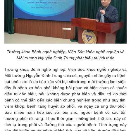
Trưởng khoa Bệnh nghề nghiệp, Viện Sức khỏe nghề nghiệp và
Môi trường Nguyễn Đình Trung phát biểu tại hội thảo
Trưởng khoa Bệnh nghề nghiệp, Viện Sức khỏe nghề nghiệp và
Môi trường Nguyễn Đình Trung chia sẻ, nguyên nhân gây ra bệnh
bụi phổi silic là do tiếp xúc với bụi silic trong môi trường làm việc;
đây là bệnh xơ hóa phổi không hồi phục và hiện chưa có thuốc
điều trị đặc hiệu, nếu không được phát hiện và điều trị kịp thời
bệnh có thể dẫn đến các biến chứng nghiêm trọng như suy tim,
viêm khớp, bệnh tăng huyết áp phổi, và ngay cả ung thư phổi.
Sau nhiều năm tiếp xúc với bụi silic, người bệnh có các tổn
thương phổi rõ ràng. Theo thời gian, những tinh thể silic này sẽ
tích tụ trong phổi và đường thở của người bệnh. Tình trạng này
kéo dài khiến người bệnh bị khó thở, suy hô hấp, ở mức độ nặng