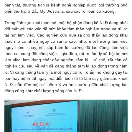
bệnh tật, thương tích là bệnh nghề nghiệp được bồi thường phổ
biến thứ hai ở Bắc Mỹ, Australia, sau các rối loạn cơ xương.
Trong lĩnh vực khai thác mỏ, một bộ phận đáng kể NLĐ đang phải
đối mặt với các vấn đề sức khỏe tâm thần nghiêm trọng và rủi ro
tại nơi làm việc. Các nghiên cứu đưa ra cho thấy lao động khai
thác mỏ có nhiều nguy cơ rủi ro cao, như: môi trường làm việc
nguy hiểm, cháy, nổ, sập hầm lò; cường độ lao động, làm việc
theo ca; xung đột công việc – gia đình; rủi ro tâm lý xã hội tại nơi
làm việc, lạm dụng chất gây nghiện, tâm lý… Vì thế, rất cần có
nghiên cứu sâu về vấn đề căng thẳng tâm lý lao động trong hầm
lò. Vì căng thẳng tâm lý là một nguy cơ rủi ro ẩn, nó không gây tai
nạn hay bệnh tật ngay, mà diễn biến từ từ làm suy giảm sức khoẻ
NLĐ, dẫn đến một số bệnh lý và ảnh hưởng đến chất lượng lao
động cũng như chất lượng sống của NLĐ.