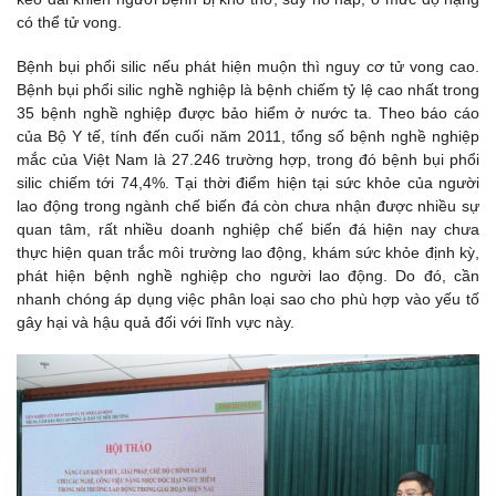
có thể tử vong.
Bệnh bụi phổi silic nếu phát hiện muộn thì nguy cơ tử vong cao.
Bệnh bụi phổi silic nghề nghiệp là bệnh chiếm tỷ lệ cao nhất trong
35 bệnh nghề nghiệp được bảo hiểm ở nước ta. Theo báo cáo
của Bộ Y tế, tính đến cuối năm 2011, tổng số bệnh nghề nghiệp
mắc của Việt Nam là 27.246 trường hợp, trong đó bệnh bụi phổi
silic chiếm tới 74,4%. Tại thời điểm hiện tại sức khỏe của người
lao động trong ngành chế biến đá còn chưa nhận được nhiều sự
quan tâm, rất nhiều doanh nghiệp chế biến đá hiện nay chưa
thực hiện quan trắc môi trường lao động, khám sức khỏe định kỳ,
phát hiện bệnh nghề nghiệp cho người lao động. Do đó, cần
nhanh chóng áp dụng việc phân loại sao cho phù hợp vào yếu tố
gây hại và hậu quả đối với lĩnh vực này.