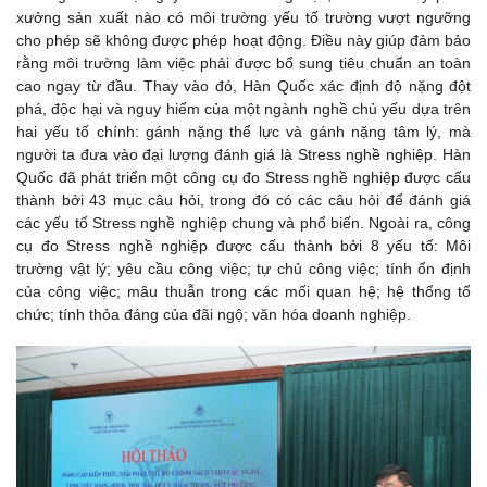
xưởng sản xuất nào có môi trường yếu tố trường vượt ngưỡng
cho phép sẽ không được phép hoạt động. Điều này giúp đảm bảo
rằng môi trường làm việc phải được bổ sung tiêu chuẩn an toàn
cao ngay từ đầu. Thay vào đó, Hàn Quốc xác định độ nặng đột
phá, độc hại và nguy hiểm của một ngành nghề chủ yếu dựa trên
hai yếu tố chính: gánh nặng thể lực và gánh nặng tâm lý, mà
người ta đưa vào đại lượng đánh giá là Stress nghề nghiệp. Hàn
Quốc đã phát triển một công cụ đo Stress nghề nghiệp được cấu
thành bởi 43 mục câu hỏi, trong đó có các câu hỏi để đánh giá
các yếu tố Stress nghề nghiệp chung và phổ biến. Ngoài ra, công
cụ đo Stress nghề nghiệp được cấu thành bởi 8 yếu tố: Môi
trường vật lý; yêu cầu công việc; tự chủ công việc; tính ổn định
của công việc; mâu thuẫn trong các mối quan hệ; hệ thống tổ
chức; tính thỏa đáng của đãi ngộ; văn hóa doanh nghiệp.