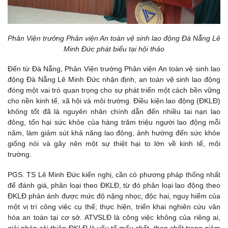
Phân Viện trưởng Phân viện An toàn vệ sinh lao động Đà Nẵng Lê
Minh Đức phát biểu tại hội thảo
Đến từ Đà Nẵng, Phân Viện trưởng Phân viện An toàn vệ sinh lao
động Đà Nẵng Lê Minh Đức nhận định, an toàn vệ sinh lao động
đóng một vai trò quan trọng cho sự phát triển một cách bền vững
cho nền kinh tế, xã hội và môi trường. Điều kiện lao động (ĐKLĐ)
không tốt đã là nguyên nhân chính dẫn đến nhiều tai nạn lao
đông, tổn hại sức khỏe của hàng trăm triệu người lao động mỗi
năm, làm giảm sút khả năng lao động, ảnh hường đến sức khỏe
giống nòi và gây nên một sự thiệt hại to lớn về kinh tế, môi
trường.
PGS. TS Lê Minh Đức kiến nghị, cần có phương pháp thống nhất
để đánh giá, phân loại theo ĐKLĐ, từ đó phân loại lao động theo
ĐKLĐ phản ánh được mức độ nặng nhọc, độc hai, nguy hiểm của
một vị trí công việc cụ thể; thực hiện, triển khai nghiên cứu văn
hóa an toàn tại cơ sở. ATVSLĐ là công việc không của riêng ai,
giải pháp cải thiện ĐKLĐ là yếu tố mấu chốt, then chốt trong giảm