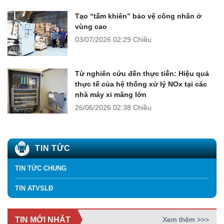
Tạo “tấm khiên” bảo vệ công nhân ở
vùng cao
03/07/2026
02:29 Chiều
Từ nghiên cứu đến thực tiễn: Hiệu quả
thực tế của hệ thống xử lý NOx tại các
nhà máy xi măng lớn
26/06/2026
02:38 Chiều
TIN TỨC
TIN TỨC CHUNG
TIN ATVSLĐ
TIN MỚI NHẤT
Xem thêm >>>