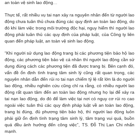
an toàn vệ sinh lao động…
Thực tế, rất nhiều vụ tai nạn xảy ra nguyên nhân đến từ người lao
động chưa tuân thủ chưa đúng các quy định an toàn lao động, do
đó khi làm việc trong môi trường độc hại, nguy hiểm thì người lao
động phải tuân thủ các quy định của pháp luật, của Công ty liên
quan đến pháp luật, an toàn vệ sinh lao động.
“Khi người sử dụng lao động trang bị các phương tiện bảo hộ lao
động, các phương tiện bảo vệ cá nhân thì người lao động cần sử
dụng đúng cách các phương tiện đã được trang bị. Bên cạnh đó,
vấn đề ổn định tình trạng tâm sinh lý cũng rất quan trọng, các
nguyên nhân dẫn đến rủi ro tai nạn chiếm tỷ lệ rất lớn là do người
lao động, nhiều nghiên cứu cũng chỉ ra rằng, có nhiều người lao
động rất quan tâm đến an toàn lao động nhưng họ lại để xảy ra
tai nạn lao động, do đó để làm việc tại nơi có nguy cơ rủi ro cao
ngoài việc tuân thủ các quy định pháp luật về an toàn lao động,
trang bị đúng, đủ phương tiện bảo hộ, thì người lao động luôn
phải giữ ổn định tình trạng tâm sinh lý, tâm trạng vui quá, buồn
quá đều ảnh hưởng đến công việc”, TS. Đỗ Thị Lan Chi nhấn
mạnh.