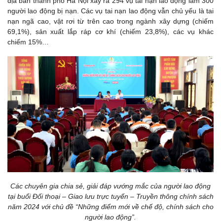
địa bàn thành phố Hà Nội xảy ra 294 vụ tai nạn lao động làm 300
người lao động bị nạn. Các vụ tai nạn lao động vẫn chủ yếu là tai
nạn ngã cao, vật rơi từ trên cao trong ngành xây dựng (chiếm
69,1%), sản xuất lắp ráp cơ khí (chiếm 23,8%), các vụ khác
chiếm 15%…
Các chuyên gia chia sẻ, giải đáp vướng mắc của người lao động
tại buổi Đối thoại – Giao lưu trực tuyến – Truyền thông chính sách
năm 2024 với chủ đề “Những điểm mới về chế độ, chính sách cho
người lao động”.