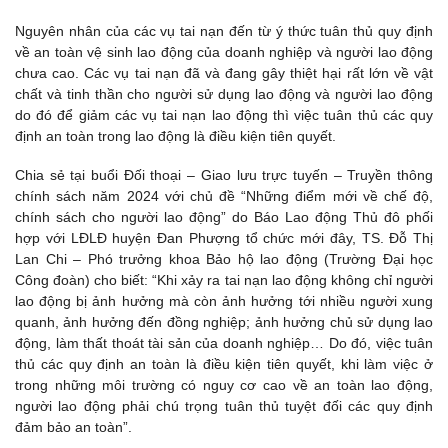
Nguyên nhân của các vụ tai nạn đến từ ý thức tuân thủ quy định
về an toàn vệ sinh lao động của doanh nghiệp và người lao động
chưa cao. Các vụ tai nạn đã và đang gây thiệt hại rất lớn về vật
chất và tinh thần cho người sử dụng lao động và người lao động
do đó để giảm các vụ tai nạn lao động thì việc tuân thủ các quy
định an toàn trong lao động là điều kiện tiên quyết.
Chia sẻ tại buổi Đối thoại – Giao lưu trực tuyến – Truyền thông
chính sách năm 2024 với chủ đề “Những điểm mới về chế độ,
chính sách cho người lao động” do Báo Lao động Thủ đô phối
hợp với LĐLĐ huyện Đan Phượng tổ chức mới đây, TS. Đỗ Thị
Lan Chi – Phó trưởng khoa Bảo hộ lao động (Trường Đại học
Công đoàn) cho biết: “Khi xảy ra tai nạn lao động không chỉ người
lao động bị ảnh hưởng mà còn ảnh hưởng tới nhiều người xung
quanh, ảnh hưởng đến đồng nghiệp; ảnh hưởng chủ sử dụng lao
động, làm thất thoát tài sản của doanh nghiệp… Do đó, việc tuân
thủ các quy định an toàn là điều kiện tiên quyết, khi làm việc ở
trong những môi trường có nguy cơ cao về an toàn lao động,
người lao động phải chú trọng tuân thủ tuyệt đối các quy định
đảm bảo an toàn”.