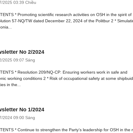
7/2025
03:39 Chiều
ENTS * Promoting scientific research activities on OSH in the spirit of
lution 57-NQ/TW dated December 22, 2024 of the Politbur 2 * Simulati
nia...
sletter No 2/2024
2/2025
09:07 Sáng
ENTS * Resolution 209/NQ-CP: Ensuring workers work in safe and
enic working conditions 2 * Risk of occupational safety at some shipbui
ties in the...
sletter No 1/2024
7/2024
09:00 Sáng
ENTS * Continue to strengthen the Party’s leadership for OSH in the