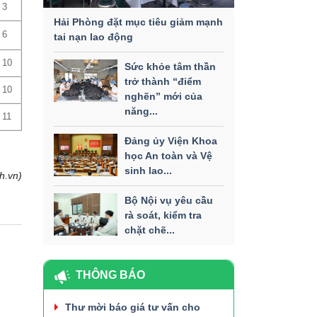
3
Hải Phòng đặt mục tiêu giảm mạnh
6
tai nạn lao động
10
Sức khỏe tâm thần
trở thành “điểm
10
nghẽn” mới của
năng...
11
Đảng ủy Viện Khoa
học An toàn và Vệ
sinh lao...
h.vn)
Bộ Nội vụ yêu cầu
rà soát, kiểm tra
chặt chẽ...
THÔNG BÁO
Thư mời báo giá tư vấn cho