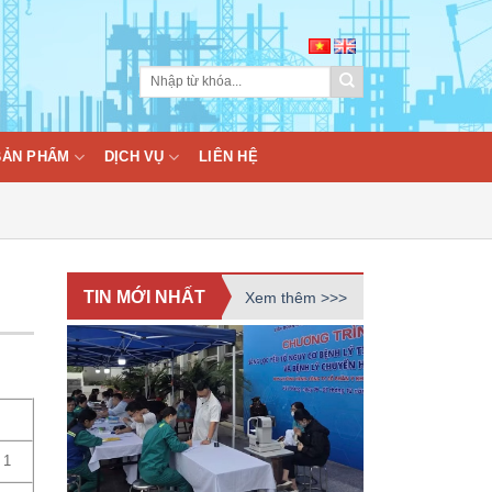
BẢN PHẨM
DỊCH VỤ
LIÊN HỆ
TIN MỚI NHẤT
Xem thêm >>>
1