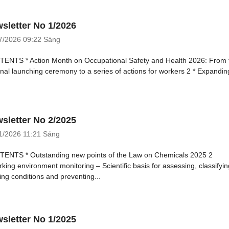
sletter No 1/2026
7/2026
09:22 Sáng
ENTS * Action Month on Occupational Safety and Health 2026: From 
onal launching ceremony to a series of actions for workers 2 * Expanding
sletter No 2/2025
1/2026
11:21 Sáng
ENTS * Outstanding new points of the Law on Chemicals 2025 2
rking environment monitoring – Scientific basis for assessing, classifyin
ing conditions and preventing...
sletter No 1/2025