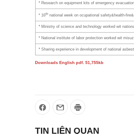
* Research on equipment kits of emergency evacuation f
th
* 16
national week on ocupational safety&health-fire&
* Ministry of science and technology worked wit national
* National institute of labor protection worked wit mis
* Sharing experience in development of national asbestos
Downloads English pdf. 51,755kb
TIN LIÊN QUAN