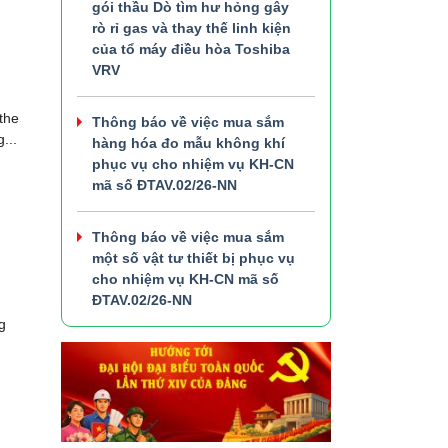
gói thầu Dò tìm hư hỏng gây
rò rỉ gas và thay thế linh kiện
của tổ máy điều hòa Toshiba
VRV
the
Thông báo về việc mua sắm
...
hàng hóa đo mẫu không khí
phục vụ cho nhiệm vụ KH-CN
mã số ĐTAV.02/26-NN
Thông báo về việc mua sắm
một số vật tư thiết bị phục vụ
cho nhiệm vụ KH-CN mã số
ĐTAV.02/26-NN
g