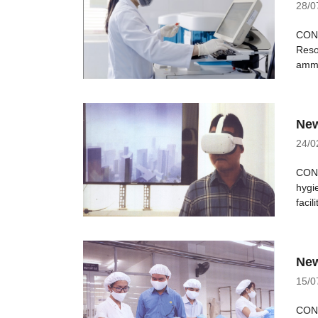
28/0
CONT
Reso
ammo
New
24/0
CONT
hygi
facili
New
15/0
CONT