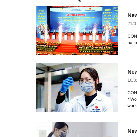
New
21/0
CONT
nati
New
10/0
CONT
* Wo
work
New