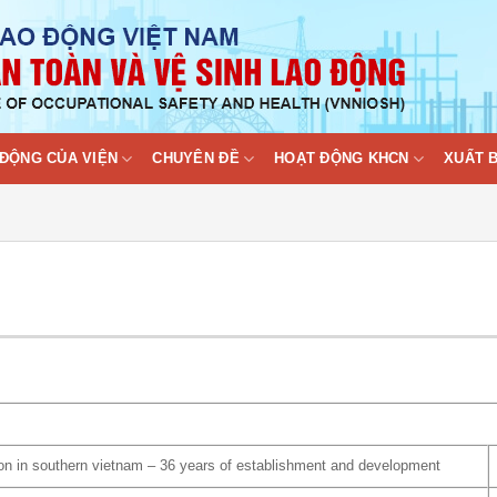
ĐỘNG CỦA VIỆN
CHUYÊN ĐỀ
HOẠT ĐỘNG KHCN
XUẤT 
tion in southern vietnam – 36 years of establishment and development