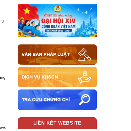
ng
ding
LIÊN KẾT WEBSITE
 new